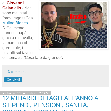
di
Giovanni
Caianiello
- Non
sono mai stati i
“bravi ragazzi” da
Mulino Bianco
.
Difficilmente
hanno il papà in
giacca e cravatta,
la mamma col
grembiule, i
biscotti sul tavolo
e il tema su “Cosa farò da grande”.
3 commenti:
Condividi
sabato 11 ottobre 2025
12 MILIARDI DI TAGLI ALL'ANNO A
STIPENDI, PENSIONI, SANITÀ,