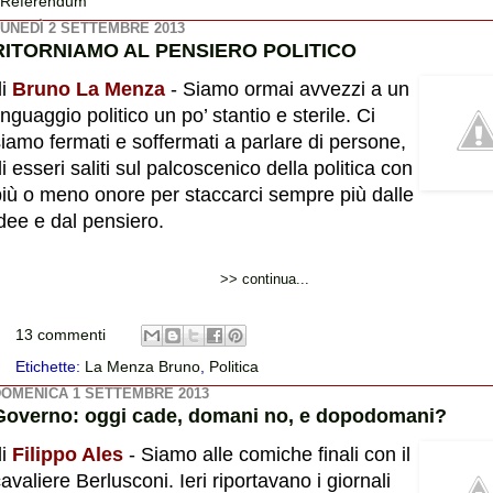
Referendum
UNEDÌ 2 SETTEMBRE 2013
RITORNIAMO AL PENSIERO POLITICO
di
Bruno La Menza
- Siamo ormai avvezzi a un
inguaggio politico un po’ stantio e sterile. Ci
iamo fermati e soffermati a parlare di persone,
i esseri saliti sul palcoscenico della politica con
più o meno onore per staccarci sempre più dalle
dee e dal pensiero.
>> continua...
13 commenti
Etichette:
La Menza Bruno
,
Politica
OMENICA 1 SETTEMBRE 2013
Governo: oggi cade, domani no, e dopodomani?
di
Filippo Ales
- Siamo alle comiche finali con il
avaliere Berlusconi. Ieri riportavano i giornali