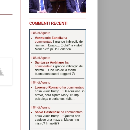
COMMENTI RECENTI
Il 06 di Agosto
Vannuccio Zanella
ha
commentato
il grande imbroglio del
riarmo
...:
Esatto... E chi l'ha visto?
Manco c'è più la Federica...
Il 06 di Agosto
Santussa Andriano
ha
commentato
il grande imbroglio del
riarmo
...:
Che Dio ce la mandi
buona con questi soggetti 😞
Il 04 di Agosto
Lorenzo Romano
ha commentato
cosa vuole trump
...:
Descrizione, in
breve, della nipote Mary Trump,
psicologa e scrittrice: «Mio…
Il 04 di Agosto
Salvo Castellese
ha commentato
cosa vuole trump
...:
Questo non
capisce una mazza. Ma cu nnu
misiru? I muoitti!?