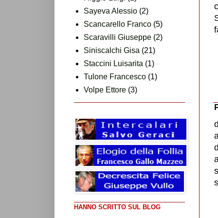
Sayeva Alessio
(2)
S
Scancarello Franco
(5)
f
Scaravilli Giuseppe
(2)
Siniscalchi Gisa
(21)
Staccini Luisarita
(1)
Tulone Francesco
(1)
Volpe Ettore
(3)
a
d
s
HANNO SCRITTO SUL BLOG