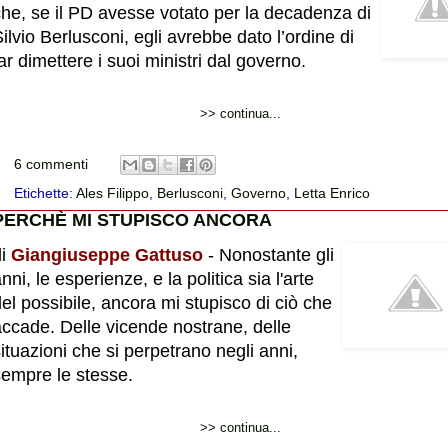
che, se il PD avesse votato per la decadenza di
ilvio Berlusconi, egli avrebbe dato l’ordine di
ar dimettere i suoi ministri dal governo.
>> continua...
6 commenti
Etichette:
Ales Filippo
,
Berlusconi
,
Governo
,
Letta Enrico
PERCHÈ MI STUPISCO ANCORA
di
Giangiuseppe Gattuso
- Nonostante gli
nni, le esperienze, e la politica sia l'arte
el possibile, ancora mi stupisco di ciò che
accade. Delle vicende nostrane, delle
ituazioni che si perpetrano negli anni,
sempre le stesse.
>> continua...