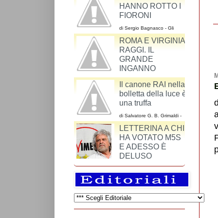
HANNO ROTTO I
FIORONI
di Sergio Bagnasco - Gli
argomenti dei cattodem
ROMA E VIRGINIA
riguardo al ddl Cirinnà sono
un miscuglio
RAGGI. IL
GRANDE
INGANNO
M
di Maurizio Alesi - Una volta si andava a Roma
Il canone RAI nella
per vedere il Colosseo, l’Altare della Patria, il
bolletta della luce è
colonnato di S. Pietro o Piazza Navona.
una truffa
di Salvatore G. B. Grimaldi -
La RAI-Radiotelevisione
v
LETTERINA A CHI
Italiana S.p.A. è una azienda
così come lo è SKY o
HA VOTATO M5S
Mediaset.
E ADESSO È
p
DELUSO
di Giangiuseppe Gattuso - Cari cittadini che
avete votato il M5S, mi capita di leggere
espressioni di profonda delusione, di attese non
...