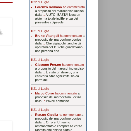
Il 22 di Luglio
Lorenzo Romano
ha commentato
a proposito del marocchino ucciso
dalla
...:
AIUTO, BASTA! Nessun
aiuto ma totale indifferenza dei
presenti e colpevole…
Il 21 di Luglio
Bruno Vitangeli
ha commentato
a
proposito del marocchino ucciso
dalla
...:
Che vigliacchi...anche gli
operatori del 118 che guardavano
una persona che…
Il 21 di Luglio
Giacomo Ferraro
ha commentato
a proposito del marocchino ucciso
dalla
...:
È stato un dejavu’, una
cattiveria oltre ogni limite sia da
parte dei…
Il 21 di Luglio
Marco Corro
ha commentato
a
proposito del marocchino ucciso
dalla
...:
Poveri comunisti
Il 21 di Luglio
Renato Cipolla
ha commentato
a
proposito del marocchino ucciso
dalla
...:
Orrore! Un uomo
ammanettato e compresso verso
l'asfalto che chiede aiuto e…