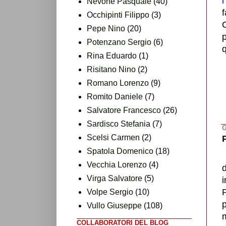
l
Nevone Pasquale
(40)
f
Occhipinti Filippo
(3)
C
Pepe Nino
(20)
Potenzano Sergio
(6)
Rina Eduardo
(1)
Risitano Nino
(2)
Romano Lorenzo
(9)
Romito Daniele
(7)
Salvatore Francesco
(26)
Sardisco Stefania
(7)
G
Scelsi Carmen
(2)
Spatola Domenico
(18)
Vecchia Lorenzo
(4)
Virga Salvatore
(5)
i
P
Volpe Sergio
(10)
p
Vullo Giuseppe
(108)
COLLABORATORI DEL BLOG