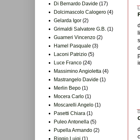
Di Bernardo Davide
(17)
L
Dolcimascolo Calogero
(4)
Gelarda Igor
(2)
Grimaldi Salvatore G.B.
(1)
l
Guarneri Vincenzo
(2)
s
Hamel Pasquale
(3)
d
Laconi Patrizio
(5)
i
Luce Franco
(24)
Massimino Angioletta
(4)
Mastrangelo Davide
(1)
Merlin Bepo
(1)
Mocera Carlo
(1)
Moscarelli Angelo
(1)
D
Pasetti Chiara
(1)
Puleo Antonella
(5)
Pupella Armando
(2)
c
Riggio Luigi
(1)