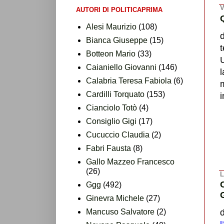
V
AUTORI DI POLITICAPRIMA
Alesi Maurizio
(108)
Bianca Giuseppe
(15)
t
Botteon Mario
(33)
U
Caianiello Giovanni
(146)
Calabria Teresa Fabiola
(6)
m
Cardilli Torquato
(153)
i
Cianciolo Totò
(4)
Consiglio Gigi
(17)
Cucuccio Claudia
(2)
Fabri Fausta
(8)
Gallo Mazzeo Francesco
(26)
L
Ggg
(492)
Ginevra Michele
(27)
Mancuso Salvatore
(2)