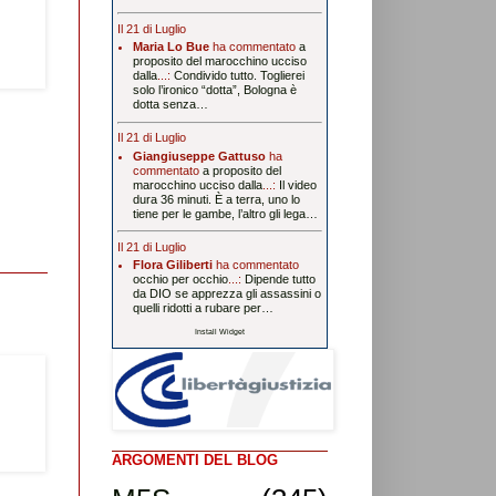
Il 21 di Luglio
Maria Lo Bue
ha commentato
a
proposito del marocchino ucciso
dalla
...:
Condivido tutto. Toglierei
solo l’ironico “dotta”, Bologna è
dotta senza…
Il 21 di Luglio
Giangiuseppe Gattuso
ha
commentato
a proposito del
marocchino ucciso dalla
...:
Il video
dura 36 minuti. È a terra, uno lo
tiene per le gambe, l’altro gli lega…
Il 21 di Luglio
Flora Giliberti
ha commentato
occhio per occhio
...:
Dipende tutto
da DIO se apprezza gli assassini o
quelli ridotti a rubare per…
Install Widget
ARGOMENTI DEL BLOG