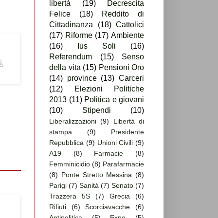
libertà
(19)
Decrescita
Felice
(18)
Reddito di
Cittadinanza
(18)
Cattolici
(17)
Riforme
(17)
Ambiente
(16)
Ius Soli
(16)
Referendum
(15)
Senso
della vita
(15)
Pensioni Oro
(14)
province
(13)
Carceri
(12)
Elezioni Politiche
2013
(11)
Politica e giovani
(10)
Stipendi
(10)
Liberalizzazioni
(9)
Libertà di
stampa
(9)
Presidente
Repubblica
(9)
Unioni Civili
(9)
A19
(8)
Farmacie
(8)
Femminicidio
(8)
Parafarmacie
(8)
Ponte Stretto Messina
(8)
Parigi
(7)
Sanità
(7)
Senato
(7)
Trazzera 5S
(7)
Grecia
(6)
Rifiuti
(6)
Scorciavacche
(6)
Antipolitica
(5)
Expo
(5)