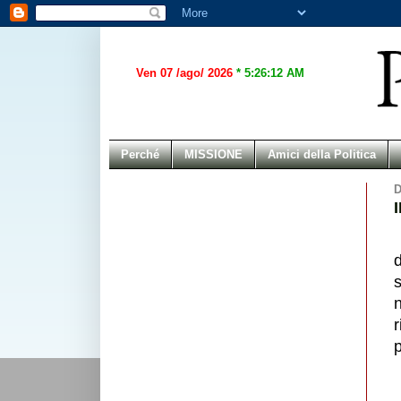
Ven 07 /ago/ 2026
*
5:26:12 AM
Perché
MISSIONE
Amici della Politica
D
s
r