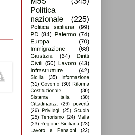
M5S
(345)
Politica
nazionale
(225)
Politica siciliana
(99)
PD
(84)
Palermo
(74)
Europa
(70)
Immigrazione
(68)
Giustizia
(64)
Diritti
Civili
(50)
Lavoro
(43)
Infrastrutture
(42)
Sicilia
(35)
Informazione
(31)
Governo
(30)
Riforma
Costituzionale
(30)
Sistema Italia
(30)
Cittadinanza
(26)
povertà
(26)
Privilegi
(25)
Scuola
(25)
Terrorismo
(24)
Mafia
(23)
Regione Siciliana
(23)
Lavoro e Pensioni
(22)