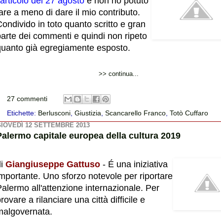
’articolo del 27 agosto
e non ho potuto
are a meno di dare il mio contributo.
ondivido in toto quanto scritto e gran
parte dei commenti e quindi non ripeto
quanto già egregiamente esposto.
>> continua...
27 commenti
Etichette:
Berlusconi
,
Giustizia
,
Scancarello Franco
,
Totò Cuffaro
IOVEDÌ 12 SETTEMBRE 2013
Palermo capitale europea della cultura 2019
di
Giangiuseppe Gattuso
- É una iniziativa
mportante. Uno sforzo notevole per riportare
alermo all'attenzione internazionale. Per
rovare a rilanciare una città difficile e
malgovernata.