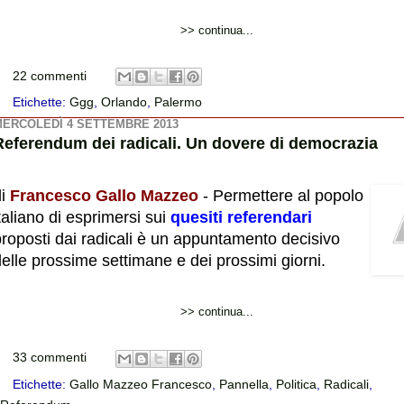
>> continua...
22 commenti
Etichette:
Ggg
,
Orlando
,
Palermo
ERCOLEDÌ 4 SETTEMBRE 2013
Referendum dei radicali. Un dovere di democrazia
di
Francesco Gallo Mazzeo
- Permettere al popolo
taliano di esprimersi sui
quesiti referendari
proposti dai radicali è un appuntamento decisivo
elle prossime settimane e dei prossimi giorni.
>> continua...
33 commenti
Etichette:
Gallo Mazzeo Francesco
,
Pannella
,
Politica
,
Radicali
,