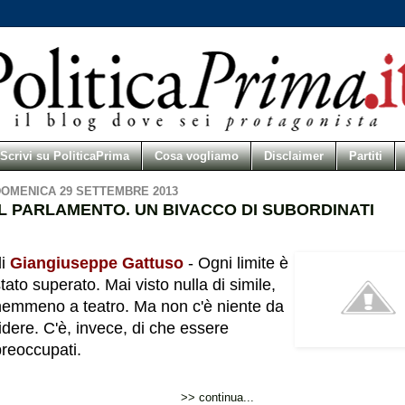
Scrivi su PoliticaPrima
Cosa vogliamo
Disclaimer
Partiti
OMENICA 29 SETTEMBRE 2013
IL PARLAMENTO. UN BIVACCO DI SUBORDINATI
di
Giangiuseppe Gattuso
- Ogni limite è
tato superato. Mai visto nulla di simile,
nemmeno a teatro. Ma non c'è niente da
idere. C'è, invece, di che essere
preoccupati.
>> continua...