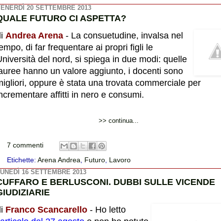
ENERDÌ 20 SETTEMBRE 2013
QUALE FUTURO CI ASPETTA?
di
Andrea Arena
- La consuetudine, invalsa nel
empo, di far frequentare ai propri figli le
niversità del nord, si spiega in due modi: quelle
lauree hanno un valore aggiunto, i docenti sono
igliori, oppure è stata una trovata commerciale per
ncrementare affitti in nero e consumi.
>> continua...
7 commenti
Etichette:
Arena Andrea
,
Futuro
,
Lavoro
UNEDÌ 16 SETTEMBRE 2013
CUFFARO E BERLUSCONI. DUBBI SULLE VICENDE
GIUDIZIARIE
di
Franco Scancarello
- Ho letto