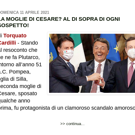
OMENICA 11 APRILE 2021
LA MOGLIE DI CESARE? AL DI SOPRA DI OGNI
SOSPETTO!
di
Torquato
ardilli
- Stando
al resoconto che
e ne fa Plutarco,
ntorno all’anno 51
a.C. Pompea,
iglia di Silla,
seconda moglie di
Cesare, sposato
qualche anno
prima, fu protagonista di un clamoroso scandalo amoroso
>> continua...