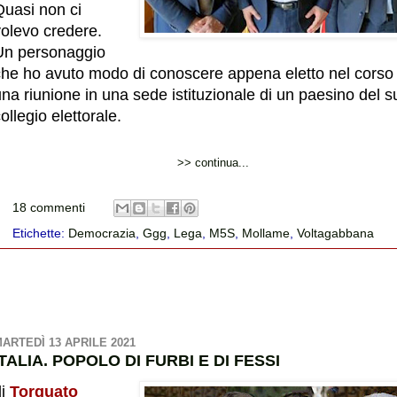
Quasi non ci
volevo credere.
Un personaggio
che ho avuto modo di conoscere appena eletto nel corso 
na riunione in una sede istituzionale di un paesino del s
ollegio elettorale.
>> continua...
18 commenti
Etichette:
Democrazia
,
Ggg
,
Lega
,
M5S
,
Mollame
,
Voltagabbana
ARTEDÌ 13 APRILE 2021
ITALIA. POPOLO DI FURBI E DI FESSI
di
Torquato