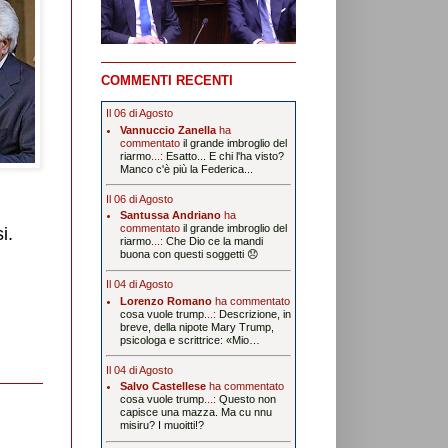
COMMENTI RECENTI
Il 06 di Agosto
Vannuccio Zanella
ha
commentato
il grande imbroglio del
riarmo
...:
Esatto... E chi l'ha visto?
Manco c'è più la Federica...
Il 06 di Agosto
Santussa Andriano
ha
commentato
il grande imbroglio del
i.
riarmo
...:
Che Dio ce la mandi
buona con questi soggetti 😞
Il 04 di Agosto
Lorenzo Romano
ha commentato
cosa vuole trump
...:
Descrizione, in
breve, della nipote Mary Trump,
psicologa e scrittrice: «Mio…
Il 04 di Agosto
Salvo Castellese
ha commentato
cosa vuole trump
...:
Questo non
capisce una mazza. Ma cu nnu
misiru? I muoitti!?