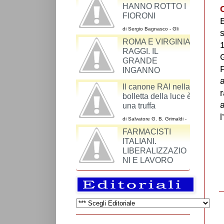
HANNO ROTTO I
C
FIORONI
di Sergio Bagnasco - Gli
s
argomenti dei cattodem
ROMA E VIRGINIA
riguardo al ddl Cirinnà sono
1
un miscuglio
RAGGI. IL
GRANDE
INGANNO
di Maurizio Alesi - Una volta si andava a Roma
Il canone RAI nella
per vedere il Colosseo, l’Altare della Patria, il
r
bolletta della luce è
colonnato di S. Pietro o Piazza Navona.
una truffa
l
di Salvatore G. B. Grimaldi -
La RAI-Radiotelevisione
FARMACISTI
Italiana S.p.A. è una azienda
così come lo è SKY o
ITALIANI.
Mediaset.
LIBERALIZZAZIO
NI E LAVORO
di Antonella Puleo (Farmacista) - Negli anni
immediatamente successivi all'unità d'Italia non
esisteva una normativa che regolamenta...