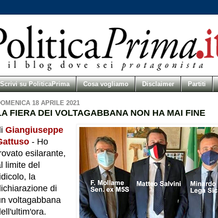
Scrivi su PoliticaPrima
Cosa vogliamo
Disclaimer
Partiti
OMENICA 18 APRILE 2021
LA FIERA DEI VOLTAGABBANA NON HA MAI FINE
di
Giangiuseppe
Gattuso
- Ho
rovato esilarante,
l limite del
idicolo, la
ichiarazione di
un voltagabbana
ell'ultim'ora.