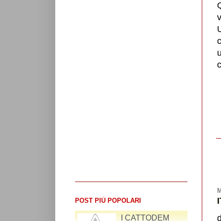
u
c
M
POST PIÙ POPOLARI
I CATTODEM