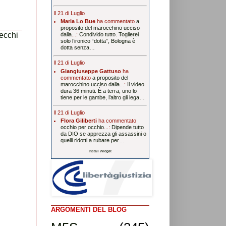
Il 21 di Luglio
Maria Lo Bue
ha commentato
a
proposito del marocchino ucciso
ecchi
dalla
...:
Condivido tutto. Toglierei
solo l’ironico “dotta”, Bologna è
dotta senza…
Il 21 di Luglio
Giangiuseppe Gattuso
ha
commentato
a proposito del
marocchino ucciso dalla
...:
Il video
dura 36 minuti. È a terra, uno lo
tiene per le gambe, l’altro gli lega…
Il 21 di Luglio
Flora Giliberti
ha commentato
occhio per occhio
...:
Dipende tutto
da DIO se apprezza gli assassini o
quelli ridotti a rubare per…
Install Widget
ARGOMENTI DEL BLOG