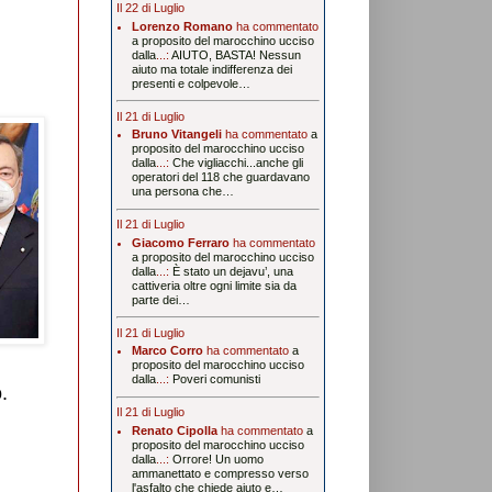
Il 22 di Luglio
Lorenzo Romano
ha commentato
a proposito del marocchino ucciso
dalla
...:
AIUTO, BASTA! Nessun
aiuto ma totale indifferenza dei
presenti e colpevole…
Il 21 di Luglio
Bruno Vitangeli
ha commentato
a
proposito del marocchino ucciso
dalla
...:
Che vigliacchi...anche gli
operatori del 118 che guardavano
una persona che…
Il 21 di Luglio
Giacomo Ferraro
ha commentato
a proposito del marocchino ucciso
dalla
...:
È stato un dejavu’, una
cattiveria oltre ogni limite sia da
parte dei…
Il 21 di Luglio
Marco Corro
ha commentato
a
proposito del marocchino ucciso
dalla
...:
Poveri comunisti
.
Il 21 di Luglio
Renato Cipolla
ha commentato
a
proposito del marocchino ucciso
dalla
...:
Orrore! Un uomo
ammanettato e compresso verso
l'asfalto che chiede aiuto e…