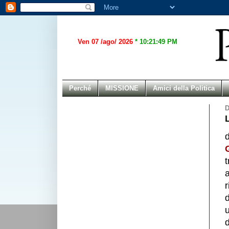
Ven 07 /ago/ 2026
*
10:21:49 PM
Perché
MISSIONE
Amici della Politica
D
t
a
r
d
d