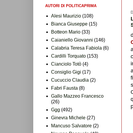
AUTORI DI POLITICAPRIMA
D
Alesi Maurizio
(108)
Bianca Giuseppe
(15)
Botteon Mario
(33)
Caianiello Giovanni
(146)
C
Calabria Teresa Fabiola
(6)
Cardilli Torquato
(153)
c
i
Cianciolo Totò
(4)
Consiglio Gigi
(17)
f
Cucuccio Claudia
(2)
Fabri Fausta
(8)
Gallo Mazzeo Francesco
(26)
Ggg
(492)
Ginevra Michele
(27)
Mancuso Salvatore
(2)