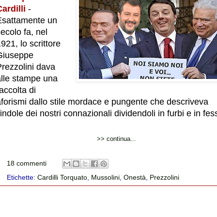
ardilli
-
Esattamente un
ecolo fa, nel
921, lo scrittore
Giuseppe
Prezzolini dava
alle stampe una
accolta di
aforismi dallo stile mordace e pungente che descriveva
’indole dei nostri connazionali dividendoli in furbi e in fess
>> continua...
18 commenti
Etichette:
Cardilli Torquato
,
Mussolini
,
Onestà
,
Prezzolini