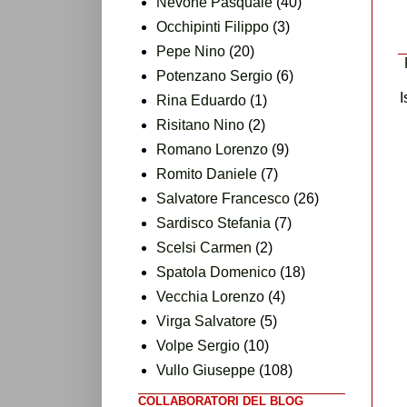
Nevone Pasquale
(40)
Occhipinti Filippo
(3)
Pepe Nino
(20)
Potenzano Sergio
(6)
I
Rina Eduardo
(1)
Risitano Nino
(2)
Romano Lorenzo
(9)
Romito Daniele
(7)
Salvatore Francesco
(26)
Sardisco Stefania
(7)
Scelsi Carmen
(2)
Spatola Domenico
(18)
Vecchia Lorenzo
(4)
Virga Salvatore
(5)
Volpe Sergio
(10)
Vullo Giuseppe
(108)
COLLABORATORI DEL BLOG