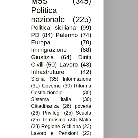
M5S
(345)
Politica
nazionale
(225)
Politica siciliana
(99)
PD
(84)
Palermo
(74)
Europa
(70)
Immigrazione
(68)
Giustizia
(64)
Diritti
Civili
(50)
Lavoro
(43)
Infrastrutture
(42)
Sicilia
(35)
Informazione
(31)
Governo
(30)
Riforma
Costituzionale
(30)
Sistema Italia
(30)
Cittadinanza
(26)
povertà
(26)
Privilegi
(25)
Scuola
(25)
Terrorismo
(24)
Mafia
(23)
Regione Siciliana
(23)
Lavoro e Pensioni
(22)