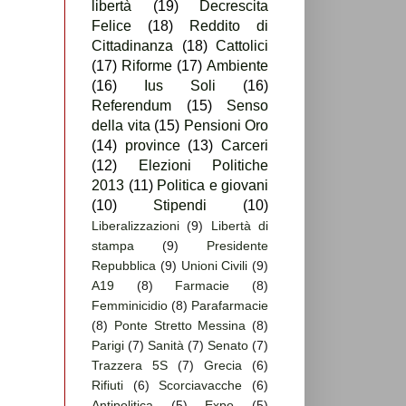
libertà
(19)
Decrescita
Felice
(18)
Reddito di
Cittadinanza
(18)
Cattolici
(17)
Riforme
(17)
Ambiente
(16)
Ius Soli
(16)
Referendum
(15)
Senso
della vita
(15)
Pensioni Oro
(14)
province
(13)
Carceri
(12)
Elezioni Politiche
2013
(11)
Politica e giovani
(10)
Stipendi
(10)
Liberalizzazioni
(9)
Libertà di
stampa
(9)
Presidente
Repubblica
(9)
Unioni Civili
(9)
A19
(8)
Farmacie
(8)
Femminicidio
(8)
Parafarmacie
(8)
Ponte Stretto Messina
(8)
Parigi
(7)
Sanità
(7)
Senato
(7)
Trazzera 5S
(7)
Grecia
(6)
Rifiuti
(6)
Scorciavacche
(6)
Antipolitica
(5)
Expo
(5)