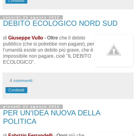
Condividi
venerdì 24 agosto 2012
DEBITO ECOLOGICO NORD SUD
di
Giuseppe Vullo
- Oltre
che il debito
pubblico (che si potrebbe non pagare), per
l'umanità esiste un debito più grave, che è
impossibile non pagare, cioè "IL DEBITO
ECOLOGICO".
4 commenti:
Condividi
giovedì 23 agosto 2012
PER UN’IDEA NUOVA DELLA
POLITICA
di
Fabrizio Ferrandelli
- Oggi
più che