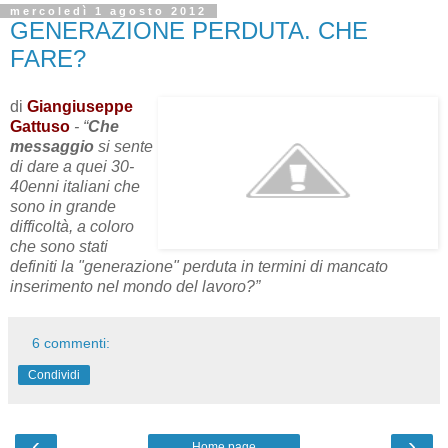
mercoledì 1 agosto 2012
GENERAZIONE PERDUTA. CHE
FARE?
di
Giangiuseppe
Gattuso
-
“
Che
messaggio
si sente
di dare a quei 30-
40enni italiani che
sono in grande
difficoltà, a coloro
che sono stati
definiti la "generazione" perduta in termini di mancato
inserimento nel mondo del lavoro?”
6 commenti:
Condividi
‹
›
Home page