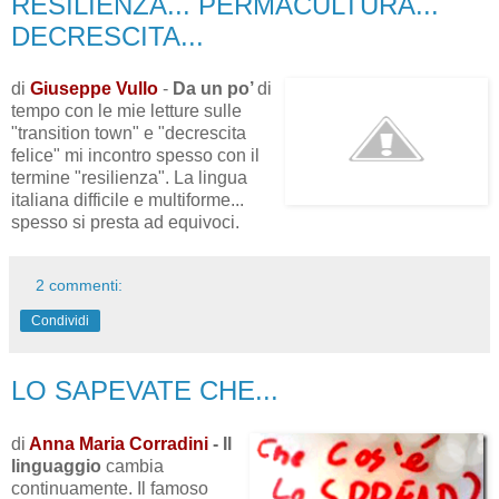
RESILIENZA... PERMACULTURA...
DECRESCITA...
di
Giuseppe Vullo
-
Da un po’
di
tempo con le mie letture sulle
"transition town" e "decrescita
felice" mi incontro spesso con il
termine "resilienza". La lingua
italiana difficile e multiforme...
spesso si presta ad equivoci.
2 commenti:
Condividi
LO SAPEVATE CHE...
di
Anna Maria Corradini
- Il
linguaggio
cambia
continuamente. Il famoso