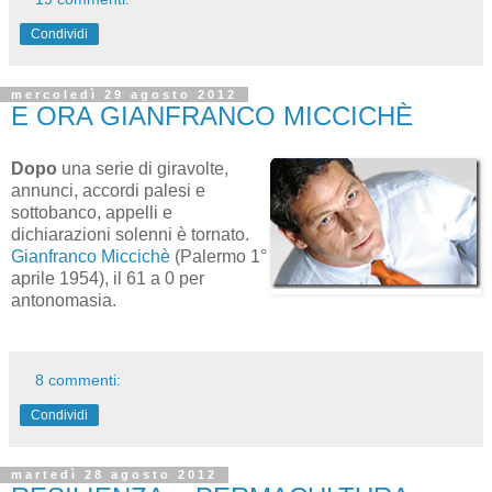
Condividi
mercoledì 29 agosto 2012
E ORA GIANFRANCO MICCICHÈ
Dopo
una serie di giravolte,
annunci, accordi palesi e
sottobanco, appelli e
dichiarazioni solenni è tornato.
Gianfranco Miccichè
(Palermo 1°
aprile 1954), il 61 a 0 per
antonomasia.
8 commenti:
Condividi
martedì 28 agosto 2012