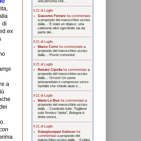
do
una persona che…
ita,
Il 21 di Luglio
lla
Giacomo Ferraro
ha commentato
a proposito del marocchino ucciso
 di
dalla
...:
È stato un dejavu’, una
cattiveria oltre ogni limite sia da
 ed ex
parte dei…
à
Il 21 di Luglio
Marco Corro
ha commentato
a
proposito del marocchino ucciso
ono
dalla
...:
Poveri comunisti
Il 21 di Luglio
campi
Renato Cipolla
ha commentato
a
proposito del marocchino ucciso
dalla
...:
Orrore! Un uomo
ammanettato e compresso verso
re a
l'asfalto che chiede aiuto e…
iù
Il 21 di Luglio
anche
Maria Lo Bue
ha commentato
a
proposito del marocchino ucciso
dei
dalla
...:
Condivido tutto. Toglierei
solo l’ironico “dotta”, Bologna è
dotta senza…
o.
Il 21 di Luglio
 con
Giangiuseppe Gattuso
ha
 prima
commentato
a proposito del
marocchino ucciso dalla
...:
Il video