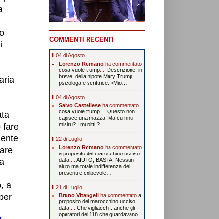
a
ro
COMMENTI RECENTI
i
Il 04 di Agosto
Lorenzo Romano
ha commentato
cosa vuole trump
...:
Descrizione, in
breve, della nipote Mary Trump,
aria
psicologa e scrittrice: «Mio…
Il 04 di Agosto
Salvo Castellese
ha commentato
cosa vuole trump
...:
Questo non
ata
capisce una mazza. Ma cu nnu
misiru? I muoitti!?
 fare
dente
Il 22 di Luglio
Lorenzo Romano
ha commentato
uare
a proposito del marocchino ucciso
la
dalla
...:
AIUTO, BASTA! Nessun
aiuto ma totale indifferenza dei
,
presenti e colpevole…
o, a
Il 21 di Luglio
per
Bruno Vitangeli
ha commentato
a
proposito del marocchino ucciso
dalla
...:
Che vigliacchi...anche gli
operatori del 118 che guardavano