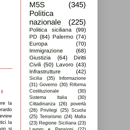
M5S
(345)
Politica
nazionale
(225)
Politica siciliana
(99)
PD
(84)
Palermo
(74)
Europa
(70)
Immigrazione
(68)
Giustizia
(64)
Diritti
Civili
(50)
Lavoro
(43)
Infrastrutture
(42)
Sicilia
(35)
Informazione
(31)
Governo
(30)
Riforma
Costituzionale
(30)
Sistema Italia
(30)
ere la
Cittadinanza
(26)
povertà
Gerardo
(26)
Privilegi
(25)
Scuola
review
(25)
Terrorismo
(24)
Mafia
ici la
(23)
Regione Siciliana
(23)
non si
Lavoro e Pensioni
(22)