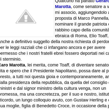
Qualcuno ha parlato
Gerar
Marotta
, come senatore a v
mi associo, aggiungendolo a
proposta di Marco Pannella,
nominare il grande patriota
rabbino capo della comunit
ebraica di Roma, Elio Toaff,
nche a definitivo suggello della nostra richiesta di perd
er le leggi razziali che ci infangano ancora e per avere
ermesso che i nostri fratelli ebrei fossero deportati nei 
i sterminio.
Caro Marotta
, lei merita, come Toaff, di diventare senato
ita e spero che il Presidente Napolitano, possa dare al p
presto, a tutti noi questa gioia e contemporaneamente, 
alla presidenza della repubblica, da quella del consiglio 
inistri e dal signor ministro della cultura venga, non un
romessa, ma una concretezza, per il suo e nostro, istitut
Ricordo, un lungo colloquio avuto, con Gustaw Herling e
ua moglie, figlia di Benedetto Croce, in occasione della