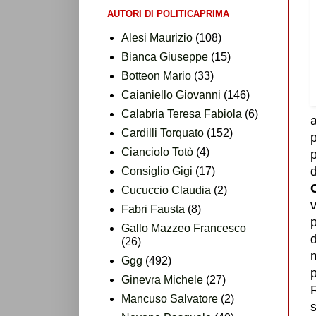
AUTORI DI POLITICAPRIMA
Alesi Maurizio
(108)
Bianca Giuseppe
(15)
Botteon Mario
(33)
Caianiello Giovanni
(146)
Calabria Teresa Fabiola
(6)
a
Cardilli Torquato
(152)
p
Cianciolo Totò
(4)
p
d
Consiglio Gigi
(17)
Cucuccio Claudia
(2)
v
Fabri Fausta
(8)
Gallo Mazzeo Francesco
d
(26)
m
Ggg
(492)
p
Ginevra Michele
(27)
Mancuso Salvatore
(2)
s