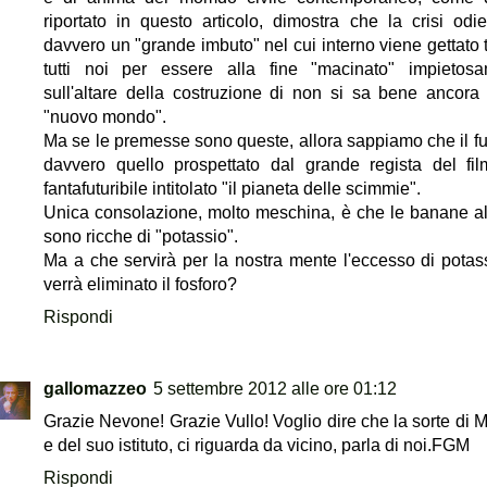
riportato in questo articolo, dimostra che la crisi odi
davvero un "grande imbuto" nel cui interno viene gettato t
tutti noi per essere alla fine "macinato" impietos
sull'altare della costruzione di non si sa bene ancora
"nuovo mondo".
Ma se le premesse sono queste, allora sappiamo che il fu
davvero quello prospettato dal grande regista del fil
fantafuturibile intitolato "il pianeta delle scimmie".
Unica consolazione, molto meschina, è che le banane 
sono ricche di "potassio".
Ma a che servirà per la nostra mente l'eccesso di potas
verrà eliminato il fosforo?
Rispondi
gallomazzeo
5 settembre 2012 alle ore 01:12
Grazie Nevone! Grazie Vullo! Voglio dire che la sorte di M
e del suo istituto, ci riguarda da vicino, parla di noi.FGM
Rispondi