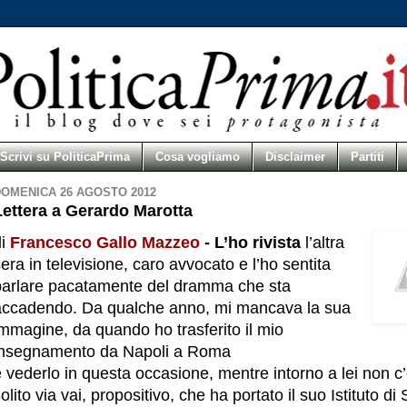
Scrivi su PoliticaPrima
Cosa vogliamo
Disclaimer
Partiti
OMENICA 26 AGOSTO 2012
Lettera a Gerardo Marotta
di
Francesco Gallo Mazzeo
- L’ho rivista
l’altra
era in televisione, caro avvocato e l’ho sentita
parlare pacatamente del dramma che sta
accadendo. Da qualche anno, mi mancava la sua
mmagine, da quando ho trasferito il mio
insegnamento da Napoli a Roma
 vederlo in questa occasione, mentre intorno a lei non c’e
olito via vai, propositivo, che ha portato il suo Istituto di 