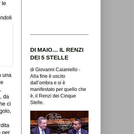
 le
ndoli
DI MAIO… IL RENZI
DEI 5 STELLE
di Giovanni Caianiello -
n una
Alla fine è uscito
 e
dall’ombra e si è
.
manifestato per quello che
è, il Renzi dei Cinque
, da
Stelle.
he ci
ngolo,
dita
e per