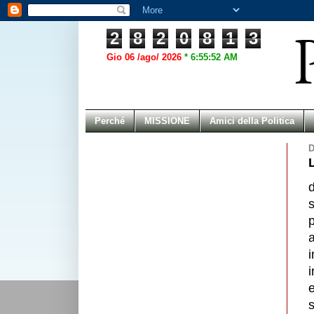
2
8
2
0
8
1
3
Gio 06 /ago/ 2026
*
6:55:52 AM
Perché
MISSIONE
Amici della Politica
D
s
i
e
s