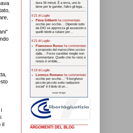
ipava
dura 36 minuti. È a terra, uno lo
tiene per le gambe, l’altro gli lega…
tato,
Il 21 di Luglio
are,
Flora Giliberti
ha commentato
occhio per occhio
...:
Dipende tutto
da DIO se apprezza gli assassini o
ani”
quelli ridotti a rubare per…
ando
Il 21 di Luglio
Francesco Russo
ha commentato
a proposito del marocchino ucciso
dalla
...:
Forse sarebbe meglio non
commentare. Quello che ho visto e
rivisto è orribile,…
Il 19 di Luglio
ta,
Lorenzo Romano
ha commentato
occhio per occhio
...:
“Il borghese
esto
piccolo piccolo sotto radiazioni
social” è il titolo di un…
Install Widget
i
i
il
ARGOMENTI DEL BLOG