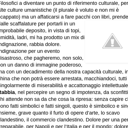
ilosofici a diventare un punto di riferimento culturale, per
lte culture umanistiche (il plurale è voluto e non mi è
cappato) ma un affaticarsi a fare pacchi con libri,
prende
alle scaffalature per portarli in un
mprobabile deposito, in vista di topi,
midità, ladri, mi ha prodotto un mix di
ndignazione, rabbia dolore.
Indignazione per un evento
disastroso, che pagheremo, non solo,
con un danno di immagine poderoso,
ma con un decadimento della nostra capacità culturale, i
hina che non potrà essere arrestata, macchiandoci, tutti
ingolarmente di miserabilità e accattonaggio intellettuale
Rabbia
, nel percepire un segno di impotenza, da sconfitti
hi attende non sa da che cosa la ripresa: senza capire c
ono fatti simbolici e fatti singoli, questo è simbolico e si
nsieme, grave quanto il furto di opere d’arte, lo scavo
landestino, il commercio clandestino. Dolore per una per
rreparabile, per Napoli e per l’Italia e per il mondo: dolor