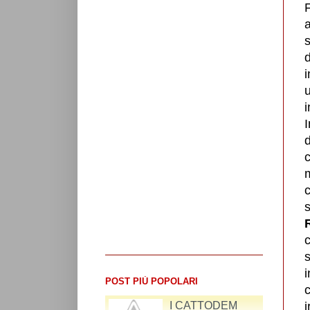
F
a
s
d
i
u
i
c
s
c
s
i
POST PIÙ POPOLARI
c
I CATTODEM
i