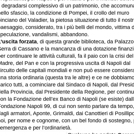
il degradarsi complessivo di un patrimonio, che accomun
ello sfascio, la condizione di Pompei, il crollo del muro
inciano del Valadier, la pietosa situazione di tutto il nost
aesaggio, considerato, tra i più belli del mondo, vittima d
speculazione, vandalismi, abbandono.
L’uscita forzata
, di questa grande biblioteca, da Palazzo
Serra di Cassano e la mancanza di una dotazione finanzi
er continuare le attività culturali, fa il paio con la crisi del
adre, del Pan e con la progressiva uscita di Napoli dal
ircuito delle capitali mondiali e non può essere consider
na storia ordinaria (questa tra le altre) e ce ne dobbiamo
arico tutti, a cominciare dal Sindaco di Napoli, dal Presi
ella Provincia, dal Presidente della Regione, per contin
on la Fondazione dell’ex Banco di Napoli (se esiste) dal
Fondazione Napoli 99, di cui non sento parlare da tempo
agli armatori, Aponte, Grimaldi, dai Canottieri di Posillip
noi, per nome e cognome, con un bel fondo di sostegno, 
’emergenza e per l’ordinarietà.