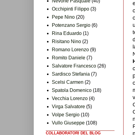
Nevone Pasquale
(40)
e
Occhipinti Filippo
(3)
Pepe Nino
(20)
c
u
Potenzano Sergio
(6)
t
Rina Eduardo
(1)
d
Risitano Nino
(2)
l
Romano Lorenzo
(9)
N
Romito Daniele
(7)
Salvatore Francesco
(26)
Sardisco Stefania
(7)
p
Scelsi Carmen
(2)
c
m
Spatola Domenico
(18)
Vecchia Lorenzo
(4)
Virga Salvatore
(5)
C
Volpe Sergio
(10)
n
Vullo Giuseppe
(108)
n
COLLABORATORI DEL BLOG