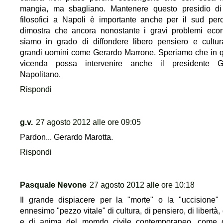
mangia, ma sbagliano. Mantenere questo presidio di
filosofici a Napoli è importante anche per il sud per
dimostra che ancora nonostante i gravi problemi eco
siamo in grado di diffondere libero pensiero e cultu
grandi uomini come Gerardo Marrone. Speriamo che in 
vicenda possa intervenire anche il presidente Gi
Napolitano.
Rispondi
g.v.
27 agosto 2012 alle ore 09:05
Pardon... Gerardo Marotta.
Rispondi
Pasquale Nevone
27 agosto 2012 alle ore 10:18
Il grande dispiacere per la "morte" o la "uccisione"
ennesimo "pezzo vitale" di cultura, di pensiero, di libertà, 
e di anima del momdo civile contemporaneo, come q