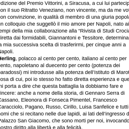
dizione del Premio Vittorini, a Siracusa, a cui lui partec
con il suo Ritratto Veneziano, non vincente, ma da me vo
on convinzione, in qualità di membro di una giuria popol
n colloquio che suggellò il mio amore per Napoli, nato ai
empi della mia collaborazione alla “Rivista di Studi Croci
iretta dai formidabili, Giannantoni e Tessitore, determin
a mia successiva scelta di trasferirmi, per cinque anni a
apoli.
Herling
, polacco al cento per cento, italiano al cento per
cento, napoletano al duecento per cento (potenza dei
aradossi) mi introdusse alla potenza dell’Istituto di Marot
osa di cui, poi io stesso ho fatto diretta esperienza e qu
i porta a dire che questa battaglia la dobbiamo fare e
vincere: anche a nome della storia, di Gennaro Serra di
Cassano, Eleonora di Fonseca Pimentel, Francesco
aracciolo, Pagano, Russo, Cirillo, Luisa Sanfelice e tutti 
omi che si recitano nelle due lapidi, ai lati dell’ingresso d
Palazzo San Giacomo, che sono morti per noi, invocando 
ostro diritto alla libertà e alla felicità.