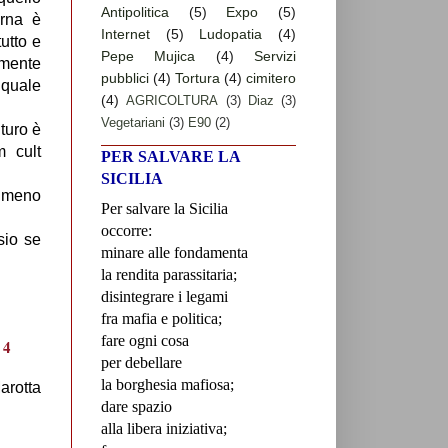
Antipolitica
(5)
Expo
(5)
erna è
Internet
(5)
Ludopatia
(4)
utto e
Pepe Mujica
(4)
Servizi
amente
pubblici
(4)
Tortura
(4)
cimitero
 quale
(4)
AGRICOLTURA
(3)
Diaz
(3)
Vegetariani
(3)
E90
(2)
turo è
m cult
PER SALVARE LA
SICILIA
almeno
Per salvare la Sicilia
occorre:
sio se
minare alle fondamenta
la rendita parassitaria;
disintegrare i legami
fra mafia e politica;
fare ogni cosa
per debellare
la borghesia mafiosa;
arotta
dare spazio
alla libera iniziativa;