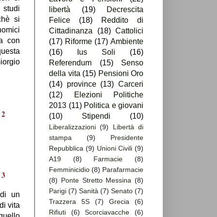
 studi
libertà
(19)
Decrescita
chè si
Felice
(18)
Reddito di
nomici
Cittadinanza
(18)
Cattolici
ra con
(17)
Riforme
(17)
Ambiente
questa
(16)
Ius Soli
(16)
orgio
Referendum
(15)
Senso
della vita
(15)
Pensioni Oro
(14)
province
(13)
Carceri
(12)
Elezioni Politiche
2013
(11)
Politica e giovani
(10)
Stipendi
(10)
Liberalizzazioni
(9)
Libertà di
stampa
(9)
Presidente
Repubblica
(9)
Unioni Civili
(9)
A19
(8)
Farmacie
(8)
Femminicidio
(8)
Parafarmacie
(8)
Ponte Stretto Messina
(8)
Parigi
(7)
Sanità
(7)
Senato
(7)
 di un
Trazzera 5S
(7)
Grecia
(6)
di vita
Rifiuti
(6)
Scorciavacche
(6)
uello