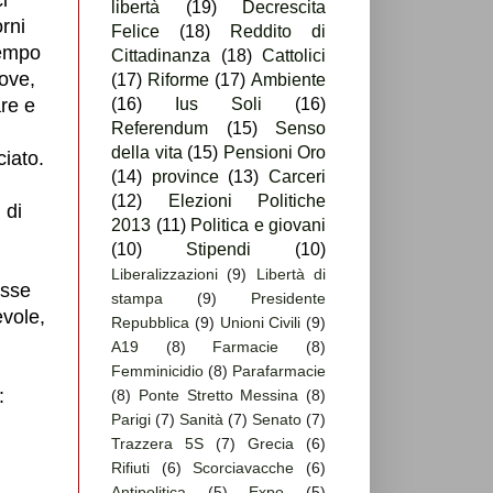
libertà
(19)
Decrescita
orni
Felice
(18)
Reddito di
tempo
Cittadinanza
(18)
Cattolici
rove,
(17)
Riforme
(17)
Ambiente
are e
(16)
Ius Soli
(16)
Referendum
(15)
Senso
della vita
(15)
Pensioni Oro
iato.
(14)
province
(13)
Carceri
(12)
Elezioni Politiche
 di
2013
(11)
Politica e giovani
(10)
Stipendi
(10)
Liberalizzazioni
(9)
Libertà di
osse
stampa
(9)
Presidente
vole,
Repubblica
(9)
Unioni Civili
(9)
A19
(8)
Farmacie
(8)
Femminicidio
(8)
Parafarmacie
:
(8)
Ponte Stretto Messina
(8)
Parigi
(7)
Sanità
(7)
Senato
(7)
Trazzera 5S
(7)
Grecia
(6)
Rifiuti
(6)
Scorciavacche
(6)
Antipolitica
(5)
Expo
(5)