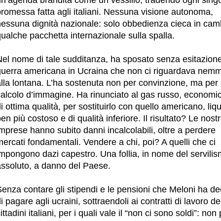
romessa fatta agli italiani. Nessuna visione autonoma,
nessuna dignità nazionale: solo obbedienza cieca in cam
ualche pacchetta internazionale sulla spalla.
Nel nome di tale sudditanza, ha sposato senza esitazion
guerra americana in Ucraina che non ci riguardava nem
alla lontana. L’ha sostenuta non per convinzione, ma per
calcolo d’immagine. Ha rinunciato al gas russo, economi
i ottima qualità, per sostituirlo con quello americano, liq
en più costoso e di qualità inferiore. Il risultato? Le nost
mprese hanno subito danni incalcolabili, oltre a perdere
ercati fondamentali. Vendere a chi, poi? A quelli che ci
impongono dazi capestro. Una follia, in nome del servili
assoluto, a danno del Paese.
enza contare gli stipendi e le pensioni che Meloni ha de
i pagare agli ucraini, sottraendoli ai contratti di lavoro de
ittadini italiani, per i quali vale il “non ci sono soldi”: non 