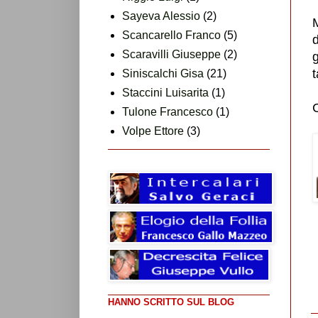
Sayeva Alessio
(2)
M
Scancarello Franco
(5)
Scaravilli Giuseppe
(2)
g
t
Siniscalchi Gisa
(21)
Staccini Luisarita
(1)
C
Tulone Francesco
(1)
Volpe Ettore
(3)
HANNO SCRITTO SUL BLOG