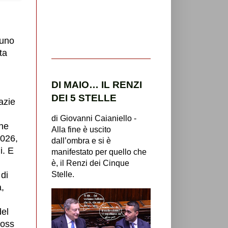
 uno
ta
DI MAIO… IL RENZI
DEI 5 STELLE
azie
di Giovanni Caianiello -
one
Alla fine è uscito
2026,
dall’ombra e si è
i. E
manifestato per quello che
è, il Renzi dei Cinque
Stelle.
 di
,
del
ross