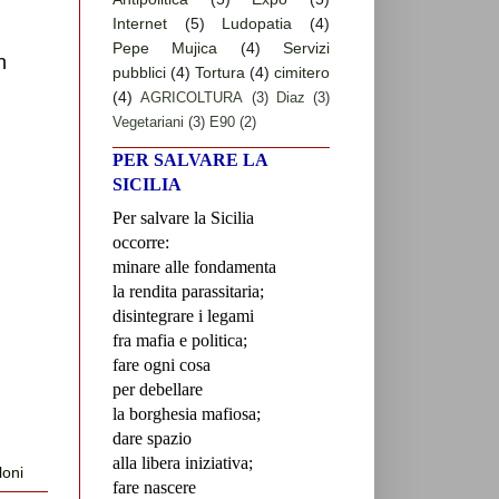
Internet
(5)
Ludopatia
(4)
Pepe Mujica
(4)
Servizi
n
pubblici
(4)
Tortura
(4)
cimitero
(4)
AGRICOLTURA
(3)
Diaz
(3)
Vegetariani
(3)
E90
(2)
PER SALVARE LA
SICILIA
Per salvare la Sicilia
occorre:
minare alle fondamenta
la rendita parassitaria;
disintegrare i legami
fra mafia e politica;
fare ogni cosa
per debellare
la borghesia mafiosa;
dare spazio
alla libera iniziativa;
oni
fare nascere