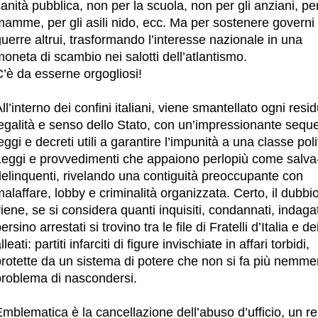
anità pubblica, non per la scuola, non per gli anziani, per
mamme, per gli asili nido, ecc. Ma per sostenere governi
uerre altrui, trasformando l’interesse nazionale in una
oneta di scambio nei salotti dell’atlantismo.
’è da esserne orgogliosi!
ll’interno dei confini italiani, viene smantellato ogni resi
egalità e senso dello Stato, con un’impressionante seque
eggi e decreti utili a garantire l’impunità a una classe poli
Leggi e provvedimenti che appaiono perlopiù come salva
delinquenti, rivelando una contiguità preoccupante con
alaffare, lobby e criminalità organizzata. Certo, il dubbi
iene, se si considera quanti inquisiti, condannati, indagat
ersino arrestati si trovino tra le file di Fratelli d’Italia e de
lleati: partiti infarciti di figure invischiate in affari torbidi,
rotette da un sistema di potere che non si fa più nemmen
problema di nascondersi.
mblematica è la cancellazione dell’abuso d’ufficio, un r