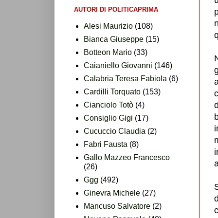
AUTORI DI POLITICAPRIMA
p
Alesi Maurizio
(108)
q
Bianca Giuseppe
(15)
Botteon Mario
(33)
Caianiello Giovanni
(146)
Calabria Teresa Fabiola
(6)
Cardilli Torquato
(153)
d
Cianciolo Totò
(4)
b
Consiglio Gigi
(17)
i
Cucuccio Claudia
(2)
m
Fabri Fausta
(8)
Gallo Mazzeo Francesco
(26)
Ggg
(492)
S
Ginevra Michele
(27)
d
Mancuso Salvatore
(2)
c