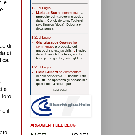
 le
Il 21 di Luglio
 e
Maria Lo Bue
ha commentato
a
proposito del marocchino ucciso
dalla
...:
Condivido tutto. Toglierei
solo l’ironico “dotta”, Bologna è
dotta senza…
Il 21 di Luglio
Giangiuseppe Gattuso
ha
duo di
commentato
a proposito del
marocchino ucciso dalla
...:
Il video
la di
dura 36 minuti. È a terra, uno lo
tiene per le gambe, l’altro gli lega…
tica.
-
Il 21 di Luglio
Flora Giliberti
ha commentato
occhio per occhio
...:
Dipende tutto
da DIO se apprezza gli assassini o
o
quelli ridotti a rubare per…
i e
Install Widget
i loro
o il
ARGOMENTI DEL BLOG
eato