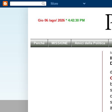
Gio 06 /ago/ 2026
*
4:42:30 PM
Perché
MISSIONE
Amici della Politica
M
b
c
s
i