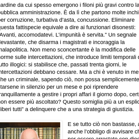
ardine da cui spesso emergono i filoni più gravi contro l
pubblica amministrazione. È da lì che partono molte inch
er corruzione, turbativa d’asta, concussione. Eliminare
uesta fattispecie equivale a dire ai funzionari disonesti:
Avanti, accomodatevi. L’impunità è servita.” Un segnale
evastante, che disarma i magistrati e incoraggia la
malapolitica. Non meno sconcertante è la modifica delle
orme sulle intercettazioni, che introduce limiti temporali 
utto illogici: si stabilisce che, passati trenta giorni, le
intercettazioni debbano cessare. Ma a chi è venuto in me
che un criminale, sapendo ciò, non possa semplicement
tarsene in silenzio per un mese e poi riprendere
ranquillamente a gestire i propri affari il giorno dopo, cert
on essere più ascoltato? Questo somiglia più a un esplic
liberi tutti” a delinquere che a una strategia di giustizia.
E se tutto ciò non bastasse, 
anche l’obbligo di avvisare ch
per essere arrestato con diec