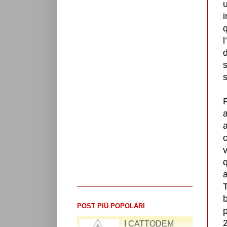
i
l
d
s
s
a
v
q
a
b
POST PIÙ POPOLARI
p
2
RIFLESSIONI SUL