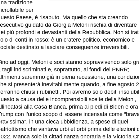
una tradizione
ncrollabile per
questo Paese, è risaputo.
Ma quello che sta creando
’esecutivo guidato da Giorgia Meloni rischia di diventare
ei più profondi e devastanti della Repubblica. Non si trat
olo di conti in rosso: è un cratere politico, economico e
ociale destinato a lasciare conseguenze irreversibili.
Fino ad oggi, Meloni e soci stanno sopravvivendo solo gr
 tagli indiscriminati e, soprattutto, ai fondi del PNRR;
altrimenti saremmo già in piena recessione, una condizi
che si presenterà inevitabilmente quando, a fine agosto 
erranno chiusi i rubinetti. Poi avremo solo debiti insolubil
uesto a causa delle incomprensibili scelte della Meloni,
llineatasi alla Casa Bianca, prima ai piedi di Biden e ora
Trump con l’unico scopo di essere incensata come “brava
ravissima”, in una cieca ubbidienza, a spese di quel
atriottismo che vantava urbi et orbi prima delle elezioni 
022. Manca solo la cittadinanza onoraria e la Victoria C