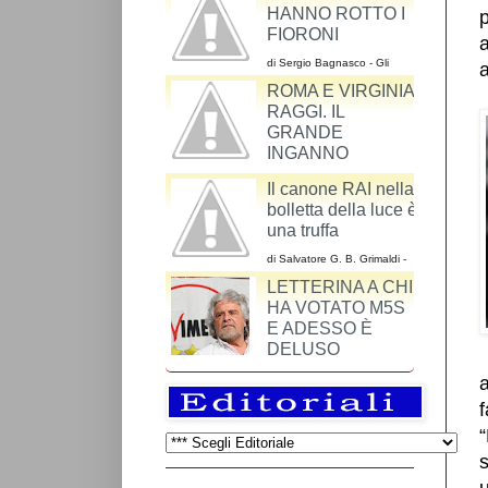
SINDACO DI
I CATTODEM
p
ROMA VIRGINIA
HANNO ROTTO I
a
RAGGI DI UNO
FIORONI
a
CHE NON HA MAI
di Sergio Bagnasco - Gli
VOTATO M5S
argomenti dei cattodem
ROMA E VIRGINIA
riguardo al ddl Cirinnà sono
un miscuglio
RAGGI. IL
GRANDE
INGANNO
di Maurizio Alesi - Una volta si andava a Roma
Il canone RAI nella
per vedere il Colosseo, l’Altare della Patria, il
bolletta della luce è
colonnato di S. Pietro o Piazza Navona.
una truffa
di Salvatore G. B. Grimaldi -
La RAI-Radiotelevisione
Italiana S.p.A. è una azienda
così come lo è SKY o
Mediaset.
f
s