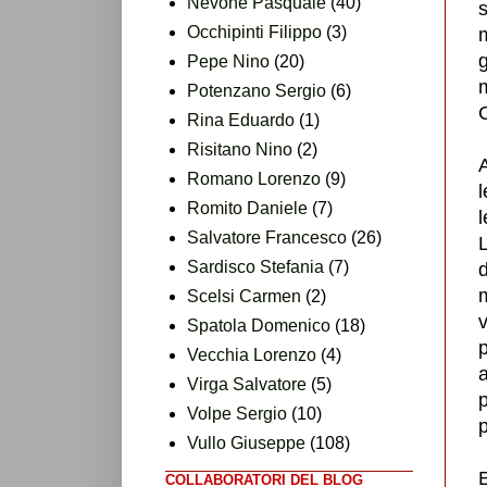
Nevone Pasquale
(40)
s
Occhipinti Filippo
(3)
g
Pepe Nino
(20)
m
Potenzano Sergio
(6)
C
Rina Eduardo
(1)
Risitano Nino
(2)
A
Romano Lorenzo
(9)
l
Romito Daniele
(7)
l
Salvatore Francesco
(26)
Sardisco Stefania
(7)
m
Scelsi Carmen
(2)
v
Spatola Domenico
(18)
p
Vecchia Lorenzo
(4)
a
Virga Salvatore
(5)
p
Volpe Sergio
(10)
Vullo Giuseppe
(108)
E
COLLABORATORI DEL BLOG