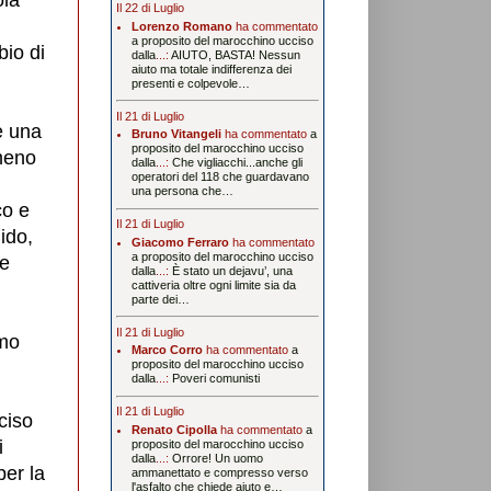
Il 22 di Luglio
Lorenzo Romano
ha commentato
a proposito del marocchino ucciso
bio di
dalla
...:
AIUTO, BASTA! Nessun
aiuto ma totale indifferenza dei
presenti e colpevole…
Il 21 di Luglio
e una
Bruno Vitangeli
ha commentato
a
proposito del marocchino ucciso
meno
dalla
...:
Che vigliacchi...anche gli
operatori del 118 che guardavano
una persona che…
co e
Il 21 di Luglio
uido,
Giacomo Ferraro
ha commentato
a proposito del marocchino ucciso
re
dalla
...:
È stato un dejavu’, una
cattiveria oltre ogni limite sia da
parte dei…
Il 21 di Luglio
smo
Marco Corro
ha commentato
a
proposito del marocchino ucciso
dalla
...:
Poveri comunisti
Il 21 di Luglio
ciso
Renato Cipolla
ha commentato
a
i
proposito del marocchino ucciso
dalla
...:
Orrore! Un uomo
per la
ammanettato e compresso verso
l'asfalto che chiede aiuto e…