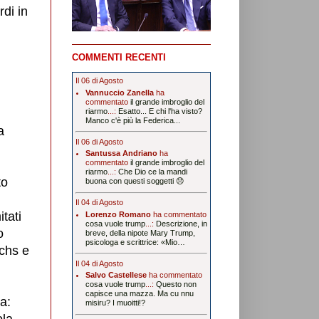
rdi in
COMMENTI RECENTI
Il 06 di Agosto
Vannuccio Zanella
ha
commentato
il grande imbroglio del
riarmo
...:
Esatto... E chi l'ha visto?
Manco c'è più la Federica...
a
Il 06 di Agosto
Santussa Andriano
ha
commentato
il grande imbroglio del
riarmo
...:
Che Dio ce la mandi
to
buona con questi soggetti 😞
Il 04 di Agosto
tati
Lorenzo Romano
ha commentato
cosa vuole trump
...:
Descrizione, in
o
breve, della nipote Mary Trump,
psicologa e scrittrice: «Mio…
chs e
Il 04 di Agosto
Salvo Castellese
ha commentato
cosa vuole trump
...:
Questo non
capisce una mazza. Ma cu nnu
a:
misiru? I muoitti!?
ola