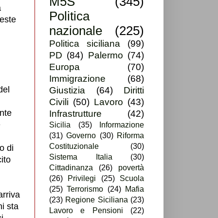
M5S
(345)
a
Politica
ieste
nazionale
(225)
Politica siciliana
(99)
PD
(84)
Palermo
(74)
Europa
(70)
Immigrazione
(68)
del
Giustizia
(64)
Diritti
Civili
(50)
Lavoro
(43)
nte
Infrastrutture
(42)
e
Sicilia
(35)
Informazione
(31)
Governo
(30)
Riforma
Costituzionale
(30)
o di
Sistema Italia
(30)
ito
Cittadinanza
(26)
povertà
(26)
Privilegi
(25)
Scuola
(25)
Terrorismo
(24)
Mafia
arriva
(23)
Regione Siciliana
(23)
i sta
Lavoro e Pensioni
(22)
i