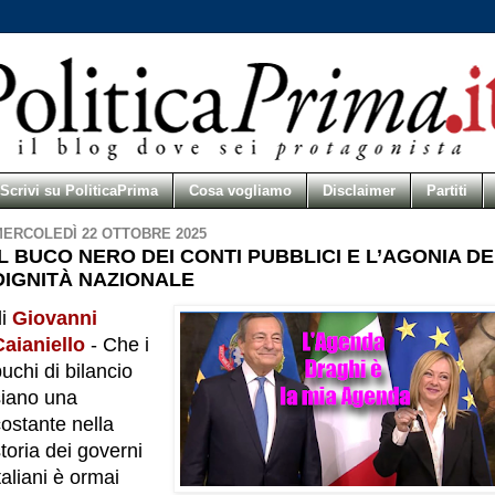
Scrivi su PoliticaPrima
Cosa vogliamo
Disclaimer
Partiti
ERCOLEDÌ 22 OTTOBRE 2025
IL BUCO NERO DEI CONTI PUBBLICI E L’AGONIA D
DIGNITÀ NAZIONALE
di
Giovanni
Caianiello
- Che i
uchi di bilancio
siano una
ostante nella
toria dei governi
taliani è ormai