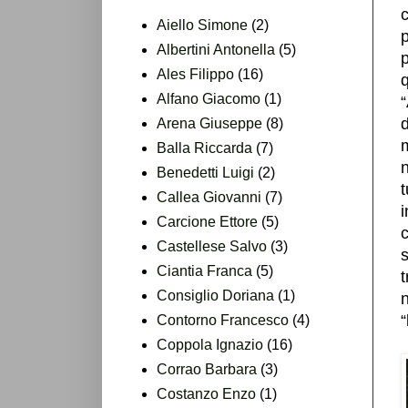
c
Aiello Simone
(2)
Albertini Antonella
(5)
p
Ales Filippo
(16)
q
Alfano Giacomo
(1)
“
d
Arena Giuseppe
(8)
Balla Riccarda
(7)
n
Benedetti Luigi
(2)
t
Callea Giovanni
(7)
Carcione Ettore
(5)
Castellese Salvo
(3)
s
Ciantia Franca
(5)
t
Consiglio Doriana
(1)
n
“
Contorno Francesco
(4)
Coppola Ignazio
(16)
Corrao Barbara
(3)
Costanzo Enzo
(1)