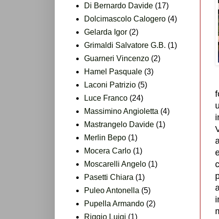
Di Bernardo Davide
(17)
Dolcimascolo Calogero
(4)
Gelarda Igor
(2)
Grimaldi Salvatore G.B.
(1)
Guarneri Vincenzo
(2)
Hamel Pasquale
(3)
Laconi Patrizio
(5)
f
Luce Franco
(24)
u
Massimino Angioletta
(4)
Mastrangelo Davide
(1)
Merlin Bepo
(1)
Mocera Carlo
(1)
c
Moscarelli Angelo
(1)
p
Pasetti Chiara
(1)
a
Puleo Antonella
(5)
i
Pupella Armando
(2)
m
Riggio Luigi
(1)