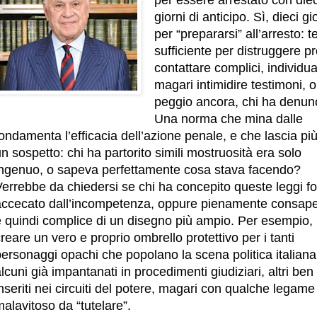
giorni di anticipo. Sì, dieci gi
per “prepararsi” all’arresto: 
sufficiente per distruggere p
contattare complici, individu
magari intimidire testimoni, o
peggio ancora, chi ha denunc
Una norma che mina dalle
ondamenta l’efficacia dell’azione penale, e che lascia più
n sospetto: chi ha partorito simili mostruosità era solo
ingenuo, o sapeva perfettamente cosa stava facendo?
Verrebbe da chiedersi se chi ha concepito queste leggi f
accecato dall’incompetenza, oppure pienamente consape
e quindi complice di un disegno più ampio. Per esempio,
reare un vero e proprio ombrello protettivo per i tanti
ersonaggi opachi che popolano la scena politica italiana
lcuni già impantanati in procedimenti giudiziari, altri ben
nseriti nei circuiti del potere, magari con qualche legame
alavitoso da “tutelare”.