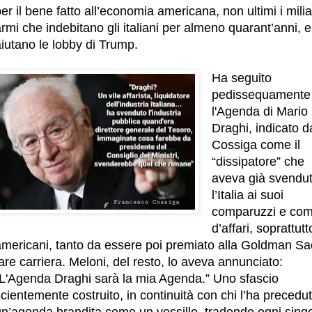
er il bene fatto all’economia americana, non ultimi i milia
rmi che indebitano gli italiani per almeno quarant’anni, e
iutano le lobby di Trump.
Ha seguito
pedissequamente
l'Agenda di Mario
Draghi, indicato d
Cossiga come il
“dissipatore” che
aveva già svendu
l’Italia ai suoi
comparuzzi e comi
d’affari, soprattutt
americani, tanto da essere poi premiato alla Goldman Sa
are carriera. Meloni, del resto, lo aveva annunciato:
“L'Agenda Draghi sarà la mia Agenda.” Uno sfascio
cientemente costruito, in continuità con chi l’ha precedut
un’agenda brandita come un vessillo, tradendo ogni sing