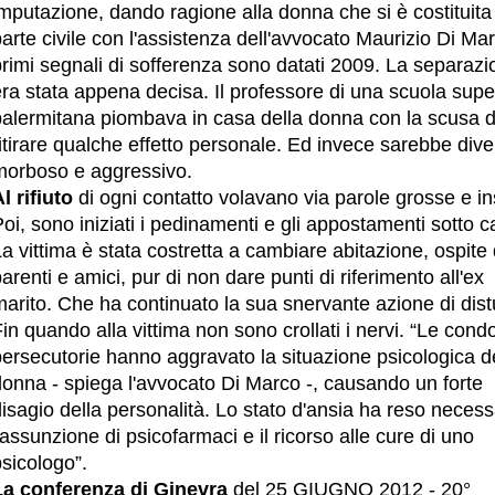
mputazione, dando ragione alla donna che si è costituita
arte civile con l'assistenza dell'avvocato Maurizio Di Mar
rimi segnali di sofferenza sono datati 2009. La separazi
ra stata appena decisa. Il professore di una scuola supe
palermitana piombava in casa della donna con la scusa d
itirare qualche effetto personale. Ed invece sarebbe dive
morboso e aggressivo.
l rifiuto
di ogni contatto volavano via parole grosse e ins
oi, sono iniziati i pedinamenti e gli appostamenti sotto c
a vittima è stata costretta a cambiare abitazione, ospite 
arenti e amici, pur di non dare punti di riferimento all'ex
arito. Che ha continuato la sua snervante azione di dist
in quando alla vittima non sono crollati i nervi. “Le cond
persecutorie hanno aggravato la situazione psicologica d
donna - spiega l'avvocato Di Marco -, causando un forte
isagio della personalità. Lo stato d'ansia ha reso necess
'assunzione di psicofarmaci e il ricorso alle cure di uno
sicologo”.
La conferenza di Ginevra
del 25 GIUGNO 2012 - 20°