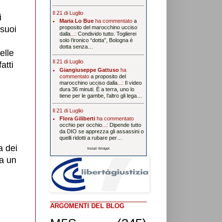
Il 21 di Luglio
i
Maria Lo Bue
ha commentato
a
 suoi
proposito del marocchino ucciso
dalla
...:
Condivido tutto. Toglierei
solo l’ironico “dotta”, Bologna è
dotta senza…
elle
Il 21 di Luglio
atti
Giangiuseppe Gattuso
ha
commentato
a proposito del
marocchino ucciso dalla
...:
Il video
dura 36 minuti. È a terra, uno lo
tiene per le gambe, l’altro gli lega…
Il 21 di Luglio
Flora Giliberti
ha commentato
occhio per occhio
...:
Dipende tutto
da DIO se apprezza gli assassini o
quelli ridotti a rubare per…
a dei
Install Widget
ta un
ARGOMENTI DEL BLOG