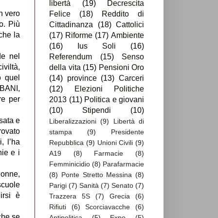
libertà
(19)
Decrescita
n vero
Felice
(18)
Reddito di
o. Più
Cittadinanza
(18)
Cattolici
 che la
(17)
Riforme
(17)
Ambiente
(16)
Ius Soli
(16)
de nel
Referendum
(15)
Senso
viltà,
della vita
(15)
Pensioni Oro
o quel
(14)
province
(13)
Carceri
BANI,
(12)
Elezioni Politiche
re per
2013
(11)
Politica e giovani
(10)
Stipendi
(10)
sata e
Liberalizzazioni
(9)
Libertà di
rovato
stampa
(9)
Presidente
, l’ha
Repubblica
(9)
Unioni Civili
(9)
ie e i
A19
(8)
Farmacie
(8)
Femminicidio
(8)
Parafarmacie
donne,
(8)
Ponte Stretto Messina
(8)
scuole
Parigi
(7)
Sanità
(7)
Senato
(7)
irsi è
Trazzera 5S
(7)
Grecia
(6)
Rifiuti
(6)
Scorciavacche
(6)
che se
Antipolitica
(5)
Expo
(5)