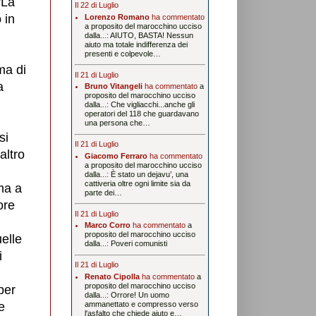
"La
Il 22 di Luglio
 in
Lorenzo Romano
ha commentato
a proposito del marocchino ucciso
dalla
...:
AIUTO, BASTA! Nessun
aiuto ma totale indifferenza dei
presenti e colpevole…
ma di
Il 21 di Luglio
a
Bruno Vitangeli
ha commentato
a
proposito del marocchino ucciso
dalla
...:
Che vigliacchi...anche gli
operatori del 118 che guardavano
una persona che…
si
Il 21 di Luglio
altro
Giacomo Ferraro
ha commentato
a proposito del marocchino ucciso
dalla
...:
È stato un dejavu’, una
cattiveria oltre ogni limite sia da
ima a
parte dei…
ore
Il 21 di Luglio
Marco Corro
ha commentato
a
proposito del marocchino ucciso
uelle
dalla
...:
Poveri comunisti
i
Il 21 di Luglio
Renato Cipolla
ha commentato
a
proposito del marocchino ucciso
per
dalla
...:
Orrore! Un uomo
e
ammanettato e compresso verso
l'asfalto che chiede aiuto e…