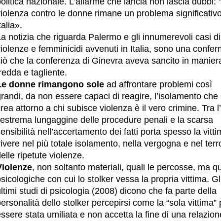
olitica nazionale. L’allarme che lancia non lascia dubbi: 
iolenza contro le donne rimane un problema significativo
talia».
a notizia che riguarda Palermo e gli innumerevoli casi di
iolenze e femminicidi avvenuti in Italia, sono una confer
ciò che la conferenza di Ginevra aveva sancito in manier
redda e tagliente.
Le donne rimangono sole
ad affrontare problemi così
randi, da non essere capaci di reagire, l’isolamento che 
rea attorno a chi subisce violenza è il vero crimine. Tra l’
’estrema lungaggine delle procedure penali e la scarsa
ensibilità nell’accertamento dei fatti porta spesso la vitt
ivere nel più totale isolamento, nella vergogna e nel terr
elle ripetute violenze.
Violenze
, non soltanto materiali, quali le percosse, ma q
sicologiche con cui lo stolker vessa la propria vittima. Gl
ltimi studi di psicologia (2008) dicono che fa parte della
ersonalità dello stolker percepirsi come la “sola vittima” 
ssere stata umiliata e non accetta la fine di una relazion