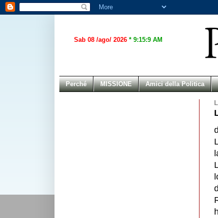
Sab 08 /ago/ 2026
*
9:15:9 AM
Perché
MISSIONE
Amici della Politica
L
L
l
L
l
d
R
h