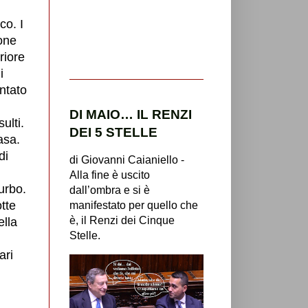
co. I
one
riore
i
ntato
DI MAIO… IL RENZI
ulti.
DEI 5 STELLE
asa.
di
di Giovanni Caianiello -
Alla fine è uscito
urbo.
dall’ombra e si è
otte
manifestato per quello che
è, il Renzi dei Cinque
ella
Stelle.
ari