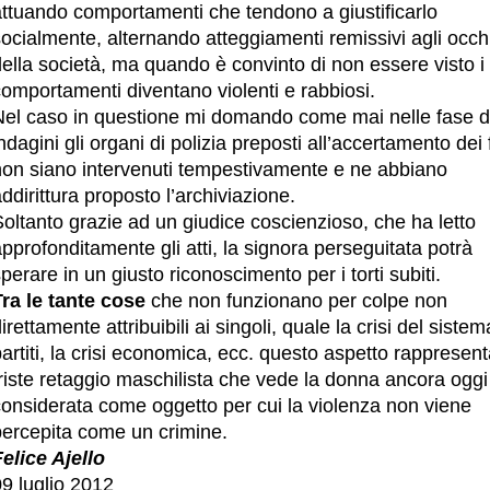
attuando comportamenti che tendono a giustificarlo
ocialmente, alternando atteggiamenti remissivi agli occh
ella società, ma quando è convinto di non essere visto i
omportamenti diventano violenti e rabbiosi.
Nel caso in questione mi domando come mai nelle fase d
ndagini gli organi di polizia preposti all’accertamento dei f
non siano intervenuti tempestivamente e ne abbiano
ddirittura proposto l’archiviazione.
oltanto grazie ad un giudice coscienzioso, che ha letto
pprofonditamente gli atti, la signora perseguitata potrà
perare in un giusto riconoscimento per i torti subiti.
Tra le tante cose
che non funzionano per colpe non
irettamente attribuibili ai singoli, quale la crisi del sistem
artiti, la crisi economica, ecc. questo aspetto rappresen
riste retaggio maschilista che vede la donna ancora oggi
considerata come oggetto per cui la violenza non viene
percepita come un crimine.
elice Ajello
9 luglio 2012