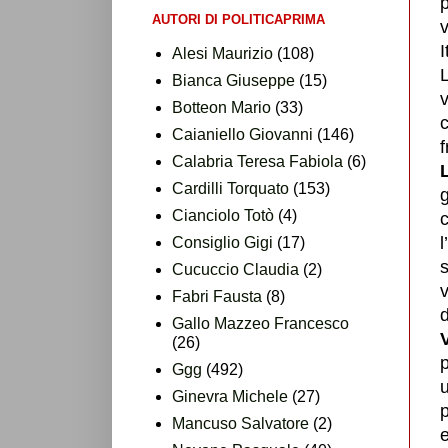
p
AUTORI DI POLITICAPRIMA
v
I
Alesi Maurizio
(108)
L
Bianca Giuseppe
(15)
v
Botteon Mario
(33)
Caianiello Giovanni
(146)
f
Calabria Teresa Fabiola
(6)
Cardilli Torquato
(153)
g
Cianciolo Totò
(4)
c
l
Consiglio Gigi
(17)
s
Cucuccio Claudia
(2)
v
Fabri Fausta
(8)
d
Gallo Mazzeo Francesco
(26)
p
Ggg
(492)
u
Ginevra Michele
(27)
p
Mancuso Salvatore
(2)
e