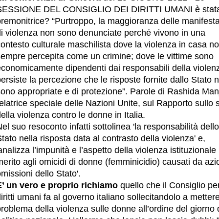
SESSIONE DEL CONSIGLIO DEI DIRITTI UMANI è stat
premonitrice? “Purtroppo, la maggioranza delle manifesta
di violenza non sono denunciate perché vivono in una
ontesto culturale maschilista dove la violenza in casa n
sempre percepita come un crimine; dove le vittime sono
economicamente dipendenti dai responsabili della violen
ersiste la percezione che le risposte fornite dallo Stato 
sono appropriate e di protezione”. Parole di Rashida Man
elatrice speciale delle Nazioni Unite, sul Rapporto sullo 
ella violenza contro le donne in Italia.
el suo resoconto infatti
sottolinea 'la responsabilità dello
tato nella risposta data al contrasto della violenza' e,
analizza l’impunità e l’aspetto della violenza istituzionale 
erito agli omicidi di donne (femminicidio) causati da azi
missioni dello Stato'.
E’ un vero e proprio richiamo
quello che il Consiglio per
iritti umani fa al governo italiano sollecitandolo a mettere
roblema della violenza sulle donne all’ordine del giorno 