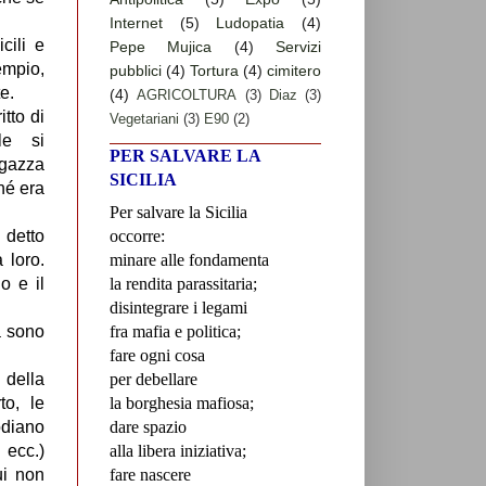
Internet
(5)
Ludopatia
(4)
cili e
Pepe Mujica
(4)
Servizi
empio,
pubblici
(4)
Tortura
(4)
cimitero
e.
(4)
AGRICOLTURA
(3)
Diaz
(3)
tto di
Vegetariani
(3)
E90
(2)
ile si
PER SALVARE LA
agazza
SICILIA
ché era
Per salvare la Sicilia
 detto
occorre:
 loro.
minare alle fondamenta
o e il
la rendita parassitaria;
disintegrare i legami
a sono
fra mafia e politica;
fare ogni cosa
 della
per debellare
to, le
la borghesia mafiosa;
odiano
dare spazio
 ecc.)
alla libera iniziativa;
ui non
fare nascere