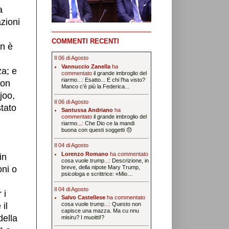
a
zioni
COMMENTI RECENTI
on è
Il 06 di Agosto
Vannuccio Zanella
ha
za; e
commentato
il grande imbroglio del
riarmo
...:
Esatto... E chi l'ha visto?
non
Manco c'è più la Federica...
joo,
Il 06 di Agosto
stato
Santussa Andriano
ha
commentato
il grande imbroglio del
riarmo
...:
Che Dio ce la mandi
buona con questi soggetti 😞
Il 04 di Agosto
Lorenzo Romano
ha commentato
in
cosa vuole trump
...:
Descrizione, in
oni o
breve, della nipote Mary Trump,
psicologa e scrittrice: «Mio…
Il 04 di Agosto
 i
Salvo Castellese
ha commentato
 il
cosa vuole trump
...:
Questo non
capisce una mazza. Ma cu nnu
della
misiru? I muoitti!?