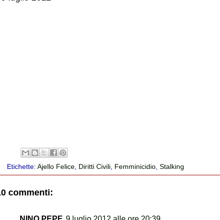
Etichette:
Ajello Felice
,
Diritti Civili
,
Femminicidio
,
Stalking
10 commenti:
NINO PEPE
9 luglio 2012 alle ore 20:39