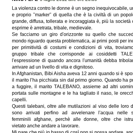
La violenza contro le donne è un segno inequivocabile, u
e proprio "marker" di quella che è la civiltà di un popol
grande, diffusa, tollerata e incoraggiata è, più la società
esprime è arretrata, tribale, medievale.
Se facciamo un giro d'orizzonte su quello che succe
mondo riguardo questa problematica, ai primi posti per inci
per primitività di costumi e condizioni di vita, troviam
gruppo tribale che corrisponde ai cosiddetti TALE
l'espressione di quando ancora l'umanità debba tribola
arrivare ad un livello di vita e dignitoso.
In Afghanistan, Bibi Aisha aveva 12 anni quando si è spo
il marito l’ha picchiata sin dal primo giorno. Quando ha p
a fuggire, il marito TALEBANO, assieme ad altri uomini
portata sulle montagne e le ha tagliato il naso, le orecch
capelli.
Questi talebani, oltre alle mutilazioni al viso delle loro 
sono arrivati perfino ad avvelenare l'acqua nelle 
femminili afghane, perchè alle donne, oltre che istru
vietato anche andare a lavorare.
Mi pare che più in basso di così non si possa andare, an