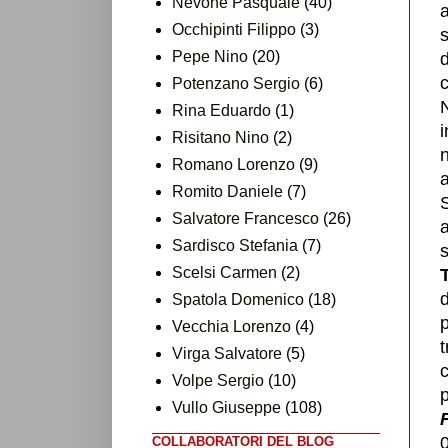
Nevone Pasquale
(40)
Occhipinti Filippo
(3)
s
Pepe Nino
(20)
d
c
Potenzano Sergio
(6)
Rina Eduardo
(1)
i
Risitano Nino
(2)
Romano Lorenzo
(9)
a
Romito Daniele
(7)
S
Salvatore Francesco
(26)
a
Sardisco Stefania
(7)
s
Scelsi Carmen
(2)
d
Spatola Domenico
(18)
p
Vecchia Lorenzo
(4)
t
Virga Salvatore
(5)
Volpe Sergio
(10)
Vullo Giuseppe
(108)
F
0
COLLABORATORI DEL BLOG