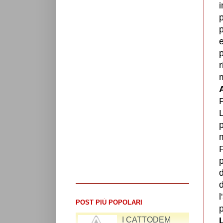
i
p
p
e
r
A
P
L
p
m
F
d
l
POST PIÙ POPOLARI
p
RIFLESSIONI SUL