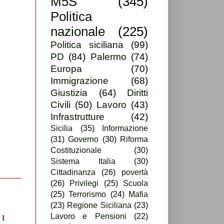
M5S
(345)
Politica
nazionale
(225)
Politica siciliana
(99)
PD
(84)
Palermo
(74)
Europa
(70)
Immigrazione
(68)
Giustizia
(64)
Diritti
Civili
(50)
Lavoro
(43)
Infrastrutture
(42)
Sicilia
(35)
Informazione
(31)
Governo
(30)
Riforma
Costituzionale
(30)
Sistema Italia
(30)
Cittadinanza
(26)
povertà
(26)
Privilegi
(25)
Scuola
(25)
Terrorismo
(24)
Mafia
(23)
Regione Siciliana
(23)
Lavoro e Pensioni
(22)