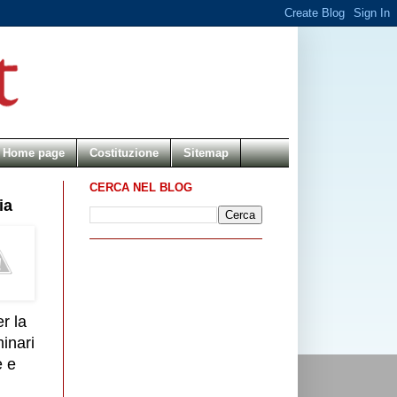
Home page
Costituzione
Sitemap
CERCA NEL BLOG
ia
r la
minari
e e