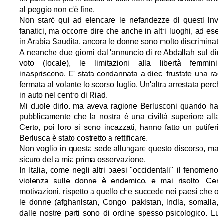
al peggio non c'è fine.
Non starò quì ad elencare le nefandezze di questi invi
fanatici, ma occorre dire che anche in altri luoghi, ad es
in Arabia Saudita, ancora le donne sono molto discriminat
A neanche due giorni dall'annuncio di re Abdallah sul diri
voto (locale), le limitazioni alla libertà femmin
inaspriscono. E' stata condannata a dieci frustate una r
fermata al volante lo scorso luglio. Un'altra arrestata per
in auto nel centro di Riad.
Mi duole dirlo, ma aveva ragione Berlusconi quando ha
pubblicamente che la nostra è una civiltà superiore alla
Certo, poi loro si sono incazzati, hanno fatto un putiferi
Berlusca è stato costretto a rettificare.
Non voglio in questa sede allungare questo discorso, m
sicuro della mia prima osservazione.
In Italia, come negli altri paesi "occidentali" il fenomeno
violenza sulle donne è endemico, e mai risolto. Cer
motivazioni, rispetto a quello che succede nei paesi che 
le donne (afghanistan, Congo, pakistan, india, somalia,
dalle nostre parti sono di ordine spesso psicologico. L