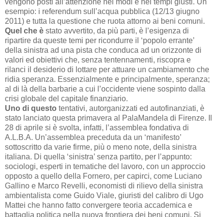
vengono posti all’attenzione nei modi e nei tempi giusti. Un
esempio: i referendum sull’acqua pubblica (12/13 giugno
2011) e tutta la questione che ruota attorno ai beni comuni.
Quel che è
stato avvertito, da più parti, è l’esigenza di
ripartire da queste temi per ricondurre il ‘popolo errante’
della sinistra ad una pista che conduca ad un orizzonte di
valori ed obiettivi che, senza tentennamenti, riscopra e
rilanci il desiderio di lottare per attuare un cambiamento che
ridia speranza. Essenzialmente e principalmente, speranza;
al di là della barbarie a cui l’occidente viene sospinto dalla
crisi globale del capitale finanziario.
Uno di questo
tentativi, autorganizzati ed autofinanziati, è
stato lanciato questa primavera al PalaMandela di Firenze. Il
28 di aprile si è svolta, infatti, l’assemblea fondativa di
A.L.B.A. Un’assemblea preceduta da un ‘manifesto’
sottoscritto da varie firme, più o meno note, della sinistra
italiana. Di quella ‘sinistra’ senza partito, per l’appunto:
sociologi, esperti in tematiche del lavoro, con un approccio
opposto a quello della Fornero, per capirci, come Luciano
Gallino e Marco Revelli, economisti di rilievo della sinistra
ambientalista come Guido Viale, giuristi del calibro di Ugo
Mattei che hanno fatto convergere teoria accademica e
battaglia politica nella nuova frontiera dei beni comuni. Si