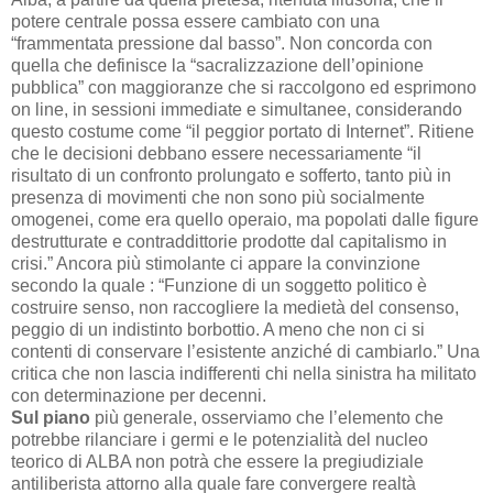
potere centrale possa essere cambiato con una
“frammentata pressione dal basso”. Non concorda con
quella che definisce la “sacralizzazione dell’opinione
pubblica” con maggioranze che si raccolgono ed esprimono
on line, in sessioni immediate e simultanee, considerando
questo costume come “il peggior portato di Internet”. Ritiene
che le decisioni debbano essere necessariamente “il
risultato di un confronto prolungato e sofferto, tanto più in
presenza di movimenti che non sono più socialmente
omogenei, come era quello operaio, ma popolati dalle figure
destrutturate e contraddittorie prodotte dal capitalismo in
crisi.” Ancora più stimolante ci appare la convinzione
secondo la quale : “Funzione di un soggetto politico è
costruire senso, non raccogliere la medietà del consenso,
peggio di un indistinto borbottio. A meno che non ci si
contenti di conservare l’esistente anziché di cambiarlo.” Una
critica che non lascia indifferenti chi nella sinistra ha militato
con determinazione per decenni.
Sul piano
più generale, osserviamo che l’elemento che
potrebbe rilanciare i germi e le potenzialità del nucleo
teorico di ALBA non potrà che essere la pregiudiziale
antiliberista attorno alla quale fare convergere realtà