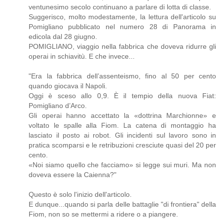
ventunesimo secolo continuano a parlare di lotta di classe.
Suggerisco, molto modestamente, la lettura dell'articolo su
Pomigliano pubblicato nel numero 28 di Panorama in
edicola dal 28 giugno.
POMIGLIANO, viaggio nella fabbrica che doveva ridurre gli
operai in schiavitù. E che invece...
"Era la fabbrica dell’assenteismo, fino al 50 per cento
quando giocava il Napoli.
Oggi è sceso allo 0,9. È il tempio della nuova Fiat:
Pomigliano d’Arco.
Gli operai hanno accettato la «dottrina Marchionne» e
voltato le spalle alla Fiom. La catena di montaggio ha
lasciato il posto ai robot. Gli incidenti sul lavoro sono in
pratica scomparsi e le retribuzioni cresciute quasi del 20 per
cento.
«Noi siamo quello che facciamo» si legge sui muri. Ma non
doveva essere la Caienna?"
Questo è solo l'inizio dell'articolo.
E dunque...quando si parla delle battaglie "di frontiera" della
Fiom, non so se mettermi a ridere o a piangere.