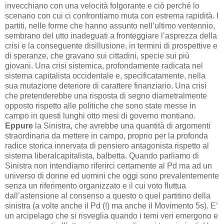
invecchiano con una velocità folgorante e ciò perché lo
scenario con cui ci confrontiamo muta con estrema rapidità. I
partiti, nelle forme che hanno assunto nell’ultimo ventennio,
sembrano del utto inadeguati a fronteggiare l’asprezza della
crisi e la conseguente disillusione, in termini di prospettive e
di speranze, che gravano sui cittadini, specie sui più
giovani. Una crisi sistemica, profondamente radicata nel
sistema capitalista occidentale e, specificatamente, nella
sua mutazione deteriore di carattere finanziario. Una crisi
che pretenderebbe una risposta di segno diametralmente
opposto rispetto alle politiche che sono state messe in
campo in questi lunghi otto mesi di governo montiano.
Eppure
la Sinistra, che avrebbe una quantità di argomenti
straordinaria da mettere in campo, proprio per la profonda
radice storica innervata di pensiero antagonista rispetto al
sistema liberalcapitalista, balbetta. Quando parliamo di
Sinistra non intendiamo riferirci certamente al Pd ma ad un
universo di donne ed uomini che oggi sono prevalentemente
senza un riferimento organizzato e il cui voto fluttua
dall’astensione al consenso a questo o quel partitino della
sinistra (a volte anche il Pd (!) ma anche il Movimento 5s). E’
un arcipelago che si risveglia quando i temi veri emergono e