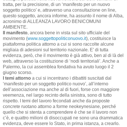
tratta, per la precisione, di un ‘manifesto per un nuovo
soggetto politico’ e, attraverso una consultazione on line,
questo soggetto, ancora informe, ha assunto il nome di Alba,
acronimo di ALLEANZA LAVORO BENICOMUNI
AMBIENTE.
Il manifesto
, ancora bene in vista sul sito ufficiale del
movimento (
www.soggettopoliticonuovo.it
), costituisce la
piattaforma politica attorno a cui si sono raccolte alcune
migliaia di adesioni sul territorio nazionale. E’ di tutta
evidenza, però, che il movimento è già attivo, ben al di là del
web, attraverso la costituzione di ‘nodi territoriali’. Anche a
Palermo, la cui assemblea fondativa ha avuto luogo il 2
giugno scorso.
I temi attorno
a cui si incentrano i dibattiti suscitati dal
‘manifesto per un soggetto politico nuovo’, all’interno
dell’associazione ma anche al di fuori, forse con maggiore
veemenza, nel largo recinto della sinistra, sono di tutto
rispetto. I temi del lavoro fecondati anche da proposte
concrete ruotano attorno a forme neokeynesiane, perché
quello che si stenta a comprendere è che se il lavoro non
c’è, e quattro milioni di disoccupati ne sono una drammatica
evidenza, deve essere lo Stato, in prima istanza, a crearlo.