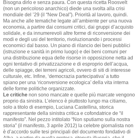
Bisogna dirlo e senza paura. Con questa ricetta Roosvelt
(non un pericoloso anarchico) diede una svolta alla crisi
mondiale del ’29 (il “New Deal”). Priorità al lavoro, quindi.
Ma anche alle tematiche legate all’ambiente per una nuova
economia, a partire dai consumi critici, dai gruppi d’acquisto
solidale, e da innumerevoli altre forme di riconversione dei
modi e degli usi del territorio, rivoluzionando i processi
economici dal basso. Un piano di rilancio dei beni pubblici
(istruzione e sanità in primo luogo) e dei beni comuni per
una distribuzione equa delle risorse in opposizione netta ad
ogni tentativo di privatizzazione e di esproprio dell’acqua,
delle spiagge, dei terreni agricoli, ovvero di siti di interesse
culturale, etc. Infine, ‘democrazia partecipativa’ a tutto
spiano per una ‘riconversione ecologica’ della vita interna
delle forme politiche organizzate.
Le critiche
non sono mancate e quelle più marcate vengono
proprio da sinistra. L’elenco è piuttosto lungo ma citiamo,
solo a titolo di esempio, Luciana Castellina, storica
rappresentante della sinistra critica e cofondatrice de “il
manifesto”. Nel pezzo intitolato “Non sputiamo sulla nostra
storia” (il manifesto, 3 aprile 2012) la celebre giornalista non
è d’accordo sulle tesi principali del documento fondativo di
Alba, a partire da quella pretesa, ritenuta illusoria, che il