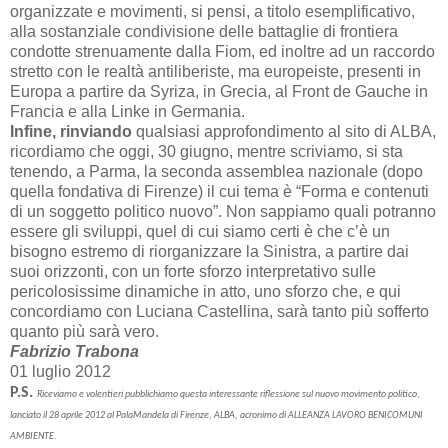
organizzate e movimenti, si pensi, a titolo esemplificativo,
alla sostanziale condivisione delle battaglie di frontiera
condotte strenuamente dalla Fiom, ed inoltre ad un raccordo
stretto con le realtà antiliberiste, ma europeiste, presenti in
Europa a partire da Syriza, in Grecia, al Front de Gauche in
Francia e alla Linke in Germania.
Infine, rinviando
qualsiasi approfondimento al sito di ALBA,
ricordiamo che oggi, 30 giugno, mentre scriviamo, si sta
tenendo, a Parma, la seconda assemblea nazionale (dopo
quella fondativa di Firenze) il cui tema è “Forma e contenuti
di un soggetto politico nuovo”. Non sappiamo quali potranno
essere gli sviluppi, quel di cui siamo certi è che c’è un
bisogno estremo di riorganizzare la Sinistra, a partire dai
suoi orizzonti, con un forte sforzo interpretativo sulle
pericolosissime dinamiche in atto, uno sforzo che, e qui
concordiamo con Luciana Castellina, sarà tanto più sofferto
quanto più sarà vero.
Fabrizio Trabona
01 luglio 2012
P.S.
Riceviamo e volentieri pubblichiamo questa interessante riflessione sul nuovo movimento politico,
lanciato il 28 aprile 2012 al PalaMandela di Firenze, ALBA, acronimo di ALLEANZA LAVORO BENICOMUNI
AMBIENTE.