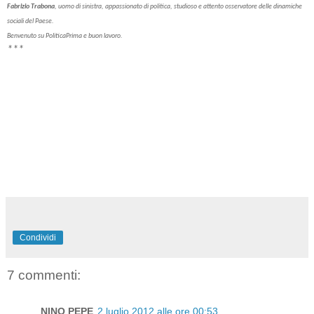
Fabrizio Trabona
, uomo di sinistra, appassionato di politica, studioso e attento osservatore delle dinamiche
sociali del Paese.
Benvenuto su PoliticaPrima e buon lavoro.
***
Condividi
7 commenti:
NINO PEPE
2 luglio 2012 alle ore 00:53