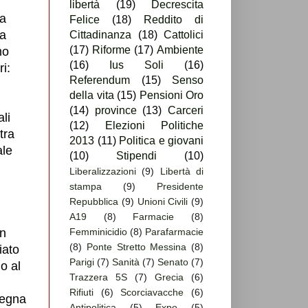
libertà
(19)
Decrescita
la
Felice
(18)
Reddito di
na
Cittadinanza
(18)
Cattolici
(17)
Riforme
(17)
Ambiente
mo
(16)
Ius Soli
(16)
i:
Referendum
(15)
Senso
della vita
(15)
Pensioni Oro
(14)
province
(13)
Carceri
ali
(12)
Elezioni Politiche
tra
2013
(11)
Politica e giovani
ale
(10)
Stipendi
(10)
Liberalizzazioni
(9)
Libertà di
stampa
(9)
Presidente
Repubblica
(9)
Unioni Civili
(9)
A19
(8)
Farmacie
(8)
in
Femminicidio
(8)
Parafarmacie
(8)
Ponte Stretto Messina
(8)
iato
Parigi
(7)
Sanità
(7)
Senato
(7)
lo al
Trazzera 5S
(7)
Grecia
(6)
Rifiuti
(6)
Scorciavacche
(6)
segna
Antipolitica
(5)
Expo
(5)