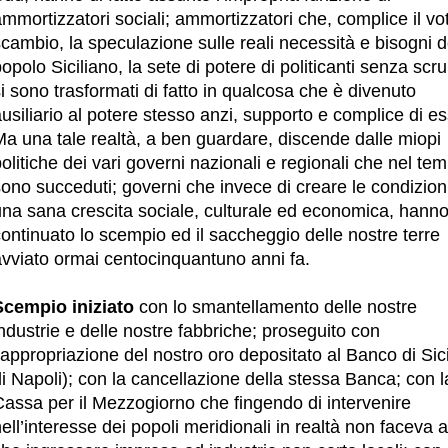
mmortizzatori sociali; ammortizzatori che, complice il vo
cambio, la speculazione sulle reali necessità e bisogni d
opolo Siciliano, la sete di potere di politicanti senza scru
i sono trasformati di fatto in qualcosa che è divenuto
usiliario al potere stesso anzi, supporto e complice di es
Ma una tale realtà, a ben guardare, discende dalle miopi
olitiche dei vari governi nazionali e regionali che nel tem
ono succeduti; governi che invece di creare le condizion
una sana crescita sociale, culturale ed economica, hann
ontinuato lo scempio ed il saccheggio delle nostre terre
avviato ormai centocinquantuno anni fa.
Scempio iniziato
con lo smantellamento delle nostre
ndustrie e delle nostre fabbriche; proseguito con
’appropriazione del nostro oro depositato al Banco di Sici
i Napoli); con la cancellazione della stessa Banca; con l
Cassa per il Mezzogiorno che fingendo di intervenire
ell’interesse dei popoli meridionali in realtà non faceva a