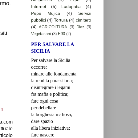
ermo.
Internet
(5)
Ludopatia
(4)
Pepe Mujica
(4)
Servizi
pubblici
(4)
Tortura
(4)
cimitero
(4)
AGRICOLTURA
(3)
Diaz
(3)
siti
Vegetariani
(3)
E90
(2)
PER SALVARE LA
SICILIA
Per salvare la Sicilia
occorre:
minare alle fondamenta
la rendita parassitaria;
disintegrare i legami
fra mafia e politica;
fare ogni cosa
per debellare
la borghesia mafiosa;
dare spazio
ra.com
alla libera iniziativa;
ttuale
fare nascere
rticolo