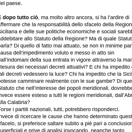
del paese.
E dopo tutto ciò
, ma molto altro ancora, si ha l’ardire di
ffermare che la responsabilità dello sfacelo della Regio
iciliana e delle sue politiche economiche e sociali sare
ddebitare allo Statuto della Regione? Ma di quale Statut
arla? Di quello di fatto mai attuato, se non in minime part
causa dell’impedimento voluto e messo in atto sin
all’indomani della sua entrata in vigore attraverso la ma
tesura dei necessari decreti attuativi? E chi ha impedito
ali decreti vedessero la luce? Chi ha impedito che la Sici
potesse camminare realmente con le sue gambe? Di que
tatuto che nell’interesse dei popoli meridionali, dovrebb
nvece essere esteso a tutti le regioni meridionali, dall’A
lla Calabria?
orse i partiti nazionali, tutti, potrebbero risponderci.
Invece di ricercare le cause che hanno determinato ques
facelo, si preferisce saltare subito a piè pari a conclusio
uperficiali e prive di analisi invocando, neanche tanto