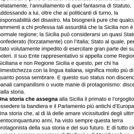
elatamente, l’annullamento di quel fantasma di Statuto,
ddossando a lui, oltre che ai politicanti di turno, la
responsabilità del disastro. Ma bisognerà pure che qualc
ammenti a chi professa tali assurdità che la Sicilia non 
ormale regione; la Sicilia può considerarsi un quasi Stat
onfederato (forzatamente) con l’Italia; Stato al quale, pe
tato volutamente impedito di esercitare gran parte dei s
oteri. Il suo Ente rappresentativo si appella come Regio
iciliana e non Regione Sicilia e questo, per chi ha
imestichezza con la lingua italiana, significa molto più di
quanto possa sembrare. E questo suo status non discen
banali campanilismi o vuote manie di protagonismo: dis
alla storia.
Una storia che assegna
alla Sicilia il primato e l’orgoglio
ssedere la bandiera e il Parlamento più antichi d’Europa
na storia che, al di là delle amare vicissitudini degli ultim
centocinquantuno anni, ha visto sempre questa terra
rotagonista della sua storia e del suo futuro. E di tutto c