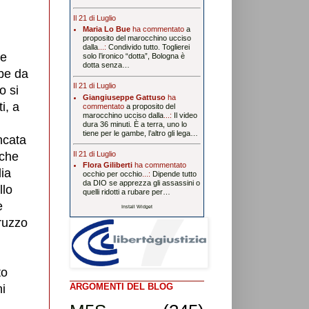
Il 21 di Luglio
Maria Lo Bue
ha commentato
a
proposito del marocchino ucciso
dalla
...:
Condivido tutto. Toglierei
ne
solo l’ironico “dotta”, Bologna è
dotta senza…
bbe da
Il 21 di Luglio
o si
Giangiuseppe Gattuso
ha
i, a
commentato
a proposito del
marocchino ucciso dalla
...:
Il video
dura 36 minuti. È a terra, uno lo
tiene per le gambe, l’altro gli lega…
ncata
Il 21 di Luglio
 che
Flora Giliberti
ha commentato
lia
occhio per occhio
...:
Dipende tutto
da DIO se apprezza gli assassini o
llo
quelli ridotti a rubare per…
e
Install Widget
bruzzo
to
ARGOMENTI DEL BLOG
ni