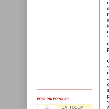
r
s
r
a
f
o
“
o
p
s
c
s
p
POST PIÙ POPOLARI
s
RIFLESSIONI SUL
S