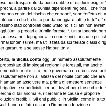
eso non trasparente da poste dubbie e residui inesigibili”
prechi, a partire dai 20mila dipendenti regionali, che “no
endono conto del rischio che corrono”, sono “effetto di u
utonomia che ha finito per danneggiare tutti e tutto” e “ 
ossimo stati controllati dallo Stato noi siciliani non avr
ggi 30mila precari e 30mila forestali”. Un’autonomia pera
concessa nel dopoguerra, in condizioni storiche e politic
rmai lontanissime, ma utilizzata da scriteriate classi diri
er garantire a se stesse l’impunità”.>
Certo, la Sicilia conta
oggi un numero assolutamente
propositato di impiegati regionali e forestali, ma anche
omunali in molte città, ed è governata da una classe poli
assolutamente non all’altezza del nobile compito che era
chiamata ad assolvere ma, prima di emettere sentenze
brigative e superficiali, certuni dovrebbero forse chiedersi
erché di tali anomalie, ricercarne le cause e proporre
oluzioni credibili. Gli enti pubblici in Sicilia, come in tutto 
ud, hanno di fatto assunto l’impropria funzione di