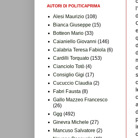
c
AUTORI DI POLITICAPRIMA
d
Alesi Maurizio
(108)
Bianca Giuseppe
(15)
e
Botteon Mario
(33)
Caianiello Giovanni
(146)
d
Calabria Teresa Fabiola
(6)
d
Cardilli Torquato
(153)
m
Cianciolo Totò
(4)
d
s
Consiglio Gigi
(17)
c
Cucuccio Claudia
(2)
l
Fabri Fausta
(8)
c
Gallo Mazzeo Francesco
a
(26)
d
Ggg
(492)
p
Ginevra Michele
(27)
i
Mancuso Salvatore
(2)
c