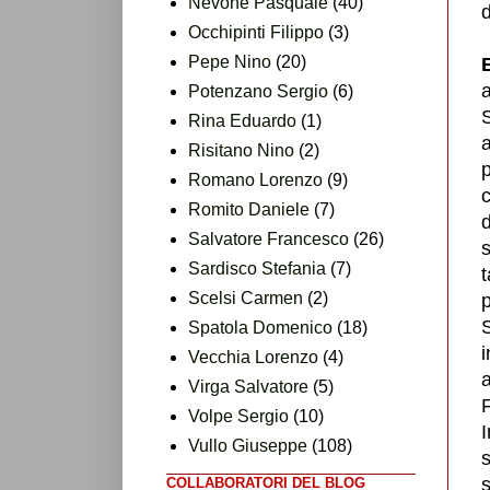
Nevone Pasquale
(40)
Occhipinti Filippo
(3)
Pepe Nino
(20)
a
Potenzano Sergio
(6)
S
Rina Eduardo
(1)
a
Risitano Nino
(2)
p
Romano Lorenzo
(9)
Romito Daniele
(7)
d
Salvatore Francesco
(26)
s
Sardisco Stefania
(7)
t
Scelsi Carmen
(2)
S
Spatola Domenico
(18)
i
Vecchia Lorenzo
(4)
a
Virga Salvatore
(5)
F
Volpe Sergio
(10)
Vullo Giuseppe
(108)
s
s
COLLABORATORI DEL BLOG