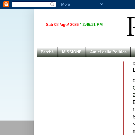
Sab 08 /ago/ 2026
*
2:46:31 PM
Perché
MISSIONE
Amici della Politica
D
Q
B
r
S
<
m