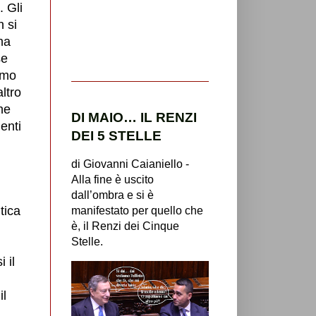
. Gli
n si
na
se
emmo
ltro
he
DI MAIO… IL RENZI
genti
DEI 5 STELLE
di Giovanni Caianiello -
Alla fine è uscito
dall’ombra e si è
tica
manifestato per quello che
è, il Renzi dei Cinque
Stelle.
 il
il