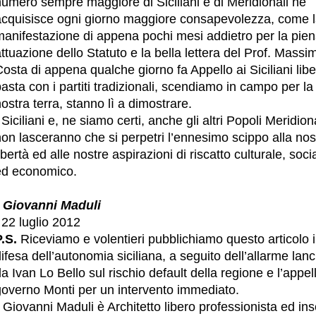
numero sempre maggiore di Siciliani e di Meridionali ne
acquisisce ogni giorno maggiore consapevolezza, come 
manifestazione di appena pochi mesi addietro per la pie
ttuazione dello Statuto e la bella lettera del Prof. Massi
osta di appena qualche giorno fa Appello ai Siciliani liber
asta con i partiti tradizionali, scendiamo in campo per la
ostra terra, stanno lì a dimostrare.
 Siciliani e, ne siamo certi, anche gli altri Popoli Meridion
on lasceranno che si perpetri l’ennesimo scippo alla nos
ibertà ed alle nostre aspirazioni di riscatto culturale, soci
ed economico.
*
Giovanni Maduli
22 luglio 2012
.S.
Riceviamo e volentieri pubblichiamo questo articolo 
ifesa dell’autonomia siciliana, a seguito dell’allarme lanc
a Ivan Lo Bello sul rischio default della regione e l’appel
governo Monti per un intervento immediato.
 Giovanni Maduli è Architetto libero professionista ed in