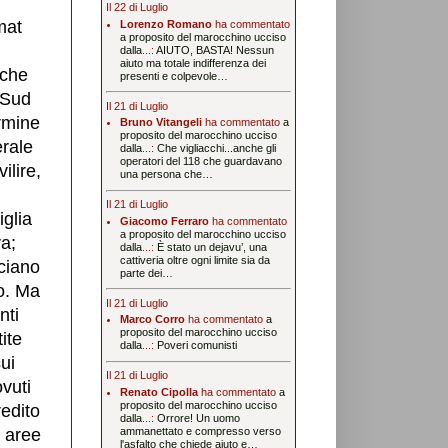
Il 22 di Luglio
mat
Lorenzo Romano
ha commentato
a proposito del marocchino ucciso
dalla
...:
AIUTO, BASTA! Nessun
aiuto ma totale indifferenza dei
iche
presenti e colpevole…
l Sud
Il 21 di Luglio
rmine
Bruno Vitangeli
ha commentato
a
proposito del marocchino ucciso
erale
dalla
...:
Che vigliacchi...anche gli
operatori del 118 che guardavano
ilire,
una persona che…
Il 21 di Luglio
iglia
Giacomo Ferraro
ha commentato
a proposito del marocchino ucciso
ra;
dalla
...:
È stato un dejavu’, una
cattiveria oltre ogni limite sia da
sciano
parte dei…
to. Ma
Il 21 di Luglio
nti
Marco Corro
ha commentato
a
proposito del marocchino ucciso
ite
dalla
...:
Poveri comunisti
sui
Il 21 di Luglio
vuti
Renato Cipolla
ha commentato
a
proposito del marocchino ucciso
redito
dalla
...:
Orrore! Un uomo
e aree
ammanettato e compresso verso
l'asfalto che chiede aiuto e…