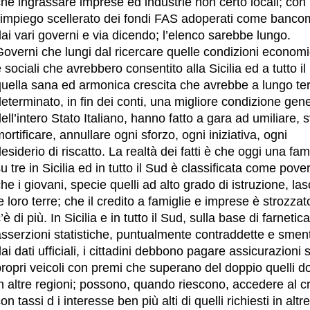
he ingrassare imprese ed industrie non certo locali; con
l’impiego scellerato dei fondi FAS adoperati come banco
ai vari governi e via dicendo; l’elenco sarebbe lungo.
Governi che lungi dal ricercare quelle condizioni econom
 sociali che avrebbero consentito alla Sicilia ed a tutto i
quella sana ed armonica crescita che avrebbe a lungo te
eterminato, in fin dei conti, una migliore condizione gen
ell’intero Stato Italiano, hanno fatto a gara ad umiliare, sv
ortificare, annullare ogni sforzo, ogni iniziativa, ogni
esiderio di riscatto. La realtà dei fatti è che oggi una fam
u tre in Sicilia ed in tutto il Sud è classificata come pove
he i giovani, specie quelli ad alto grado di istruzione, la
e loro terre; che il credito a famiglie e imprese è strozza
’è di più. In Sicilia e in tutto il Sud, sulla base di farnetica
sserzioni statistiche, puntualmente contraddette e sment
ai dati ufficiali, i cittadini debbono pagare assicurazioni 
ropri veicoli con premi che superano del doppio quelli do
n altre regioni; possono, quando riescono, accedere al c
on tassi d i interesse ben più alti di quelli richiesti in altr