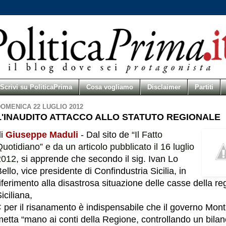
Scrivi su PoliticaPrima
Cosa vogliamo
Disclaimer
Partiti
OMENICA 22 LUGLIO 2012
L'INAUDITO ATTACCO ALLO STATUTO REGIONALE
di
Giuseppe Maduli
- Dal sito de
“Il Fatto
uotidiano” e da un articolo pubblicato il 16 luglio
2012
, si apprende che secondo il sig. Ivan Lo
ello, vice presidente di Confindustria Sicilia, in
iferimento alla disastrosa situazione delle casse della re
iciliana,
 per il risanamento è indispensabile che il governo Mont
etta “mano ai conti della Regione, controllando un bilan