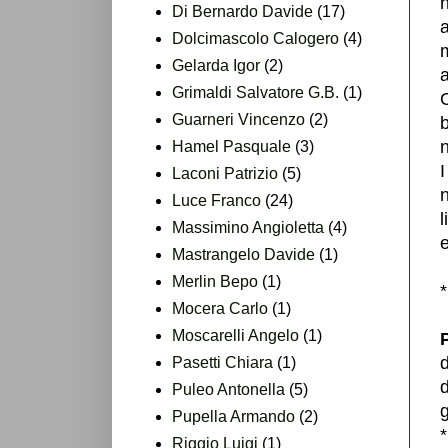
Di Bernardo Davide
(17)
Dolcimascolo Calogero
(4)
Gelarda Igor
(2)
a
Grimaldi Salvatore G.B.
(1)
C
Guarneri Vincenzo
(2)
b
n
Hamel Pasquale
(3)
I
Laconi Patrizio
(5)
n
Luce Franco
(24)
l
Massimino Angioletta
(4)
Mastrangelo Davide
(1)
Merlin Bepo
(1)
Mocera Carlo
(1)
Moscarelli Angelo
(1)
P
d
Pasetti Chiara
(1)
d
Puleo Antonella
(5)
Pupella Armando
(2)
*
Riggio Luigi
(1)