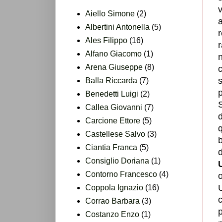
v
Aiello Simone
(2)
a
Albertini Antonella
(5)
Ales Filippo
(16)
r
Alfano Giacomo
(1)
n
Arena Giuseppe
(8)
c
s
Balla Riccarda
(7)
p
Benedetti Luigi
(2)
S
Callea Giovanni
(7)
d
Carcione Ettore
(5)
Castellese Salvo
(3)
Ciantia Franca
(5)
d
Consiglio Doriana
(1)
Contorno Francesco
(4)
o
U
Coppola Ignazio
(16)
Corrao Barbara
(3)
p
Costanzo Enzo
(1)