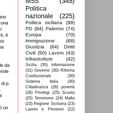
M5S
(345)
Politica
nazionale
(225)
uno
Politica siciliana
(99)
è una
PD
(84)
Palermo
(74)
o
Europa
(70)
rò, è
Immigrazione
(68)
uoi
Giustizia
(64)
Diritti
ne
Civili
(50)
Lavoro
(43)
Infrastrutture
(42)
Sicilia
(35)
Informazione
de da
(31)
Governo
(30)
Riforma
cende
Costituzionale
(30)
Sistema Italia
(30)
 di p
Cittadinanza
(26)
povertà
.
(26)
Privilegi
(25)
Scuola
i
(25)
Terrorismo
(24)
Mafia
(23)
Regione Siciliana
(23)
iò un
Lavoro e Pensioni
(22)