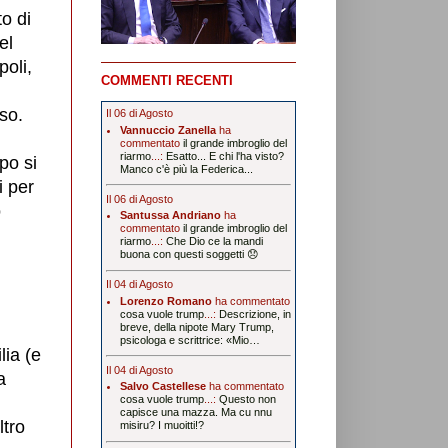
to di
el
poli,
COMMENTI RECENTI
so.
Il 06 di Agosto
Vannuccio Zanella
ha
commentato
il grande imbroglio del
riarmo
...:
Esatto... E chi l'ha visto?
po si
Manco c'è più la Federica...
i per
Il 06 di Agosto
o
Santussa Andriano
ha
commentato
il grande imbroglio del
riarmo
...:
Che Dio ce la mandi
buona con questi soggetti 😞
Il 04 di Agosto
Lorenzo Romano
ha commentato
cosa vuole trump
...:
Descrizione, in
breve, della nipote Mary Trump,
psicologa e scrittrice: «Mio…
lia (e
Il 04 di Agosto
a
Salvo Castellese
ha commentato
cosa vuole trump
...:
Questo non
capisce una mazza. Ma cu nnu
ltro
misiru? I muoitti!?