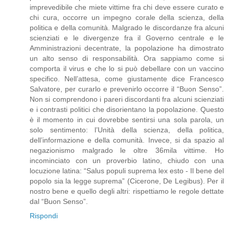
imprevedibile che miete vittime fra chi deve essere curato e
chi cura, occorre un impegno corale della scienza, della
politica e della comunità. Malgrado le discordanze fra alcuni
scienziati e le divergenze fra il Governo centrale e le
Amministrazioni decentrate, la popolazione ha dimostrato
un alto senso di responsabilità. Ora sappiamo come si
comporta il virus e che lo si può debellare con un vaccino
specifico. Nell’attesa, come giustamente dice Francesco
Salvatore, per curarlo e prevenirlo occorre il “Buon Senso”.
Non si comprendono i pareri discordanti fra alcuni scienziati
e i contrasti politici che disorientano la popolazione. Questo
è il momento in cui dovrebbe sentirsi una sola parola, un
solo sentimento: l’Unità della scienza, della politica,
dell’informazione e della comunità. Invece, si da spazio al
negazionismo malgrado le oltre 36mila vittime. Ho
incominciato con un proverbio latino, chiudo con una
locuzione latina: “Salus populi suprema lex esto - Il bene del
popolo sia la legge suprema” (Cicerone, De Legibus). Per il
nostro bene e quello degli altri: rispettiamo le regole dettate
dal “Buon Senso”.
Rispondi