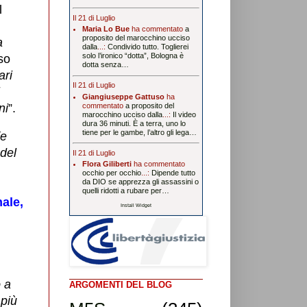
l
Il 21 di Luglio
Maria Lo Bue
ha commentato
a
proposito del marocchino ucciso
a
dalla
...:
Condivido tutto. Toglierei
solo l’ironico “dotta”, Bologna è
so
dotta senza…
ari
Il 21 di Luglio
Giangiuseppe Gattuso
ha
commentato
a proposito del
ni
”.
marocchino ucciso dalla
...:
Il video
dura 36 minuti. È a terra, uno lo
tiene per le gambe, l’altro gli lega…
(e
 del
Il 21 di Luglio
Flora Giliberti
ha commentato
occhio per occhio
...:
Dipende tutto
da DIO se apprezza gli assassini o
quelli ridotti a rubare per…
ale,
Install Widget
o a
ARGOMENTI DEL BLOG
 più