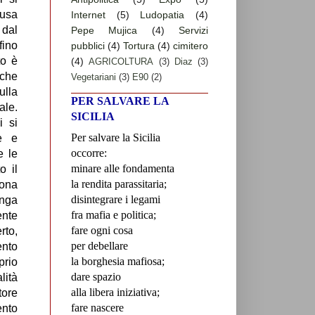
fusa
Internet
(5)
Ludopatia
(4)
dal
Pepe Mujica
(4)
Servizi
fino
pubblici
(4)
Tortura
(4)
cimitero
to è
(4)
AGRICOLTURA
(3)
Diaz
(3)
che
Vegetariani
(3)
E90
(2)
ulla
PER SALVARE LA
ale.
SICILIA
i si
Per salvare la Sicilia
e e
occorre:
e le
minare alle fondamenta
o il
la rendita parassitaria;
sona
disintegrare i legami
enga
fra mafia e politica;
ente
fare ogni cosa
to,
per debellare
nto
la borghesia mafiosa;
rio
dare spazio
lità
alla libera iniziativa;
ore
fare nascere
ento