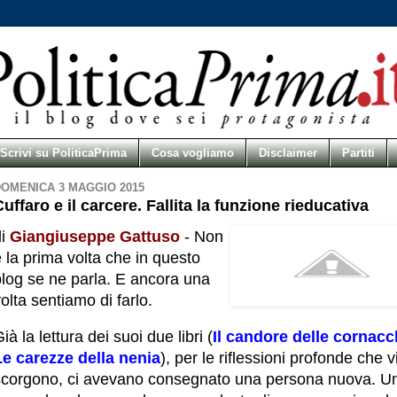
Scrivi su PoliticaPrima
Cosa vogliamo
Disclaimer
Partiti
OMENICA 3 MAGGIO 2015
uffaro e il carcere. Fallita la funzione rieducativa
di
Giangiuseppe Gattuso
- Non
 la prima volta che in questo
blog se ne parla. E ancora una
olta sentiamo di farlo.
ià la lettura dei suoi due libri (
Il candore delle cornacc
Le carezze della nenia
), per le riflessioni profonde che vi
scorgono, ci avevano consegnato una persona nuova. U