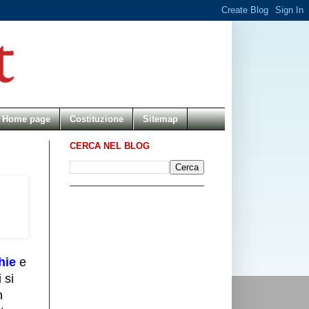
Home page
Costituzione
Sitemap
CERCA NEL BLOG
hie
e
 si
n