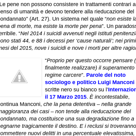
Le pene non possono consistere in trattamenti contrari a
senso di umanità e devono tendere alla rieducazione del
ondannato” (Art. 27). Un sistema nel quale “
non esiste l
pena di morte, ma esiste la morte per pena
”. Un parados
erribile. “
Nel 2014 i suicidi avvenuti negli istituti penitenzi
ono stati 44, e 88 i decessi per ‘cause naturali’; nei primi
esi del 2015, nove i suicidi e nove i morti per altre ragio
“
Proprio per questo occorre pensare 
finalmente realizzare) il superamento
regime carcere
”.
Parole del noto
sociologo e politico Luigi Manconi
scritte nero su bianco su l’
I
nternazion
il 17 Marzo 2015
.
È incontestabile
,
continua Manconi,
che la pena detentiva – nella grande
maggioranza dei casi – non tende alla rieducazione del
condannato, ma costituisce una sua degradazione fino a
egnarne tragicamente il destino. E i reclusi si troverann
ommettere nuovi delitti in una percentuale elevatissima,