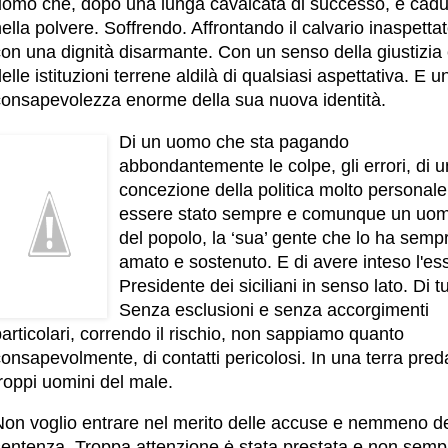
uomo che, dopo una lunga cavalcata di successo, ė cadu
ella polvere. Soffrendo. Affrontando il calvario inaspetta
con una dignità disarmante. Con un senso della giustizia
elle istituzioni terrene aldilà di qualsiasi aspettativa. E u
consapevolezza enorme della sua nuova identità.
Di un uomo che sta pagando
abbondantemente le colpe, gli errori, di 
concezione della politica molto personale
essere stato sempre e comunque un uo
del popolo, la ‘sua’ gente che lo ha semp
amato e sostenuto. E di avere inteso l'es
Presidente dei siciliani in senso lato. Di tut
Senza esclusioni e senza accorgimenti
articolari, correndo il rischio, non sappiamo quanto
onsapevolmente, di contatti pericolosi. In una terra pred
roppi uomini del male.
Non voglio entrare nel merito delle accuse e nemmeno de
sentenza. Troppa attenzione ė stata prestata e non semp