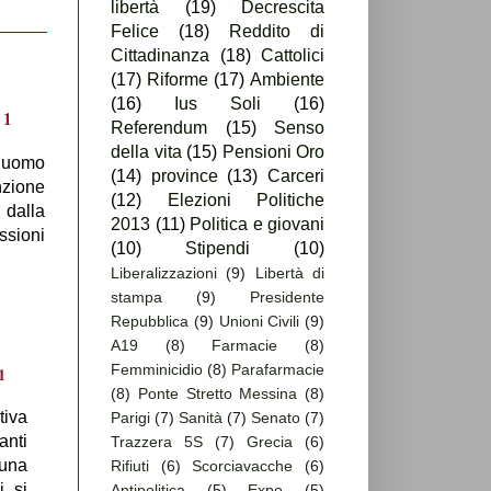
libertà
(19)
Decrescita
Felice
(18)
Reddito di
Cittadinanza
(18)
Cattolici
(17)
Riforme
(17)
Ambiente
(16)
Ius Soli
(16)
Referendum
(15)
Senso
della vita
(15)
Pensioni Oro
n uomo
(14)
province
(13)
Carceri
nzione
(12)
Elezioni Politiche
 dalla
2013
(11)
Politica e giovani
ssioni
(10)
Stipendi
(10)
Liberalizzazioni
(9)
Libertà di
stampa
(9)
Presidente
Repubblica
(9)
Unioni Civili
(9)
A19
(8)
Farmacie
(8)
Femminicidio
(8)
Parafarmacie
(8)
Ponte Stretto Messina
(8)
tiva
Parigi
(7)
Sanità
(7)
Senato
(7)
anti
Trazzera 5S
(7)
Grecia
(6)
una
Rifiuti
(6)
Scorciavacche
(6)
i si
Antipolitica
(5)
Expo
(5)