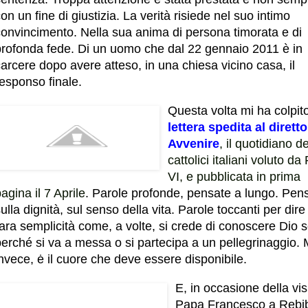
on un fine di giustizia. La verità risiede nel suo intimo
convincimento. Nella sua anima di persona timorata e di
profonda fede. Di un uomo che dal 22 gennaio 2011 è in
arcere dopo avere atteso, in una chiesa vicino casa, il
esponso finale.
Questa volta mi ha colpit
lettera spedita al diretto
Avvenire
, il quotidiano de
cattolici italiani voluto da
VI, e pubblicata in prima
agina il 7 Aprile
. Parole profonde, pensate a lungo. Pens
ulla dignità, sul senso della vita. Parole toccanti per dir
ara semplicità come, a volte, si crede di conoscere Dio s
erché si va a messa o si partecipa a un pellegrinaggio. 
nvece, ė il cuore che deve essere disponibile.
E, in occasione della visi
Papa Francesco a Rebib