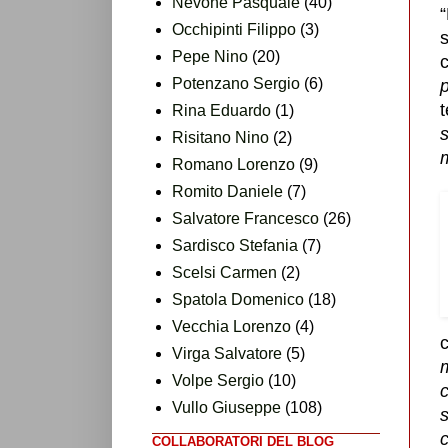
Nevone Pasquale
(40)
“
Occhipinti Filippo
(3)
Pepe Nino
(20)
c
Potenzano Sergio
(6)
t
Rina Eduardo
(1)
s
Risitano Nino
(2)
m
Romano Lorenzo
(9)
Romito Daniele
(7)
Salvatore Francesco
(26)
Sardisco Stefania
(7)
Scelsi Carmen
(2)
Spatola Domenico
(18)
Vecchia Lorenzo
(4)
Virga Salvatore
(5)
Volpe Sergio
(10)
Vullo Giuseppe
(108)
s
c
COLLABORATORI DEL BLOG