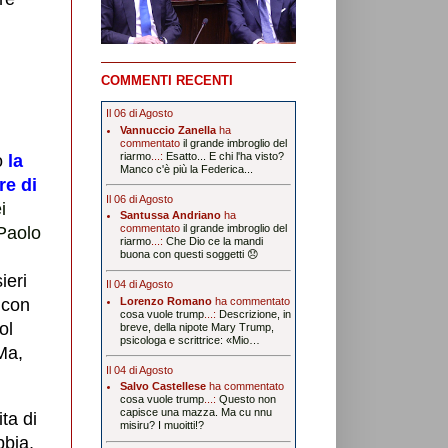
COMMENTI RECENTI
Il 06 di Agosto
Vannuccio Zanella
ha
commentato
il grande imbroglio del
riarmo
...:
Esatto... E chi l'ha visto?
o
la
Manco c'è più la Federica...
re di
Il 06 di Agosto
i
Santussa Andriano
ha
commentato
il grande imbroglio del
 Paolo
riarmo
...:
Che Dio ce la mandi
buona con questi soggetti 😞
ieri
Il 04 di Agosto
Lorenzo Romano
ha commentato
e con
cosa vuole trump
...:
Descrizione, in
ol
breve, della nipote Mary Trump,
psicologa e scrittrice: «Mio…
Ma,
Il 04 di Agosto
Salvo Castellese
ha commentato
cosa vuole trump
...:
Questo non
capisce una mazza. Ma cu nnu
ta di
misiru? I muoitti!?
bia,