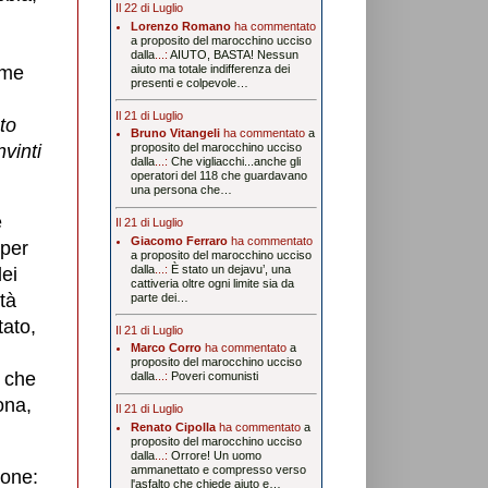
Il 22 di Luglio
Lorenzo Romano
ha commentato
a proposito del marocchino ucciso
dalla
...:
AIUTO, BASTA! Nessun
ome
aiuto ma totale indifferenza dei
presenti e colpevole…
Il 21 di Luglio
to
Bruno Vitangeli
ha commentato
a
vinti
proposito del marocchino ucciso
dalla
...:
Che vigliacchi...anche gli
operatori del 118 che guardavano
una persona che…
e
Il 21 di Luglio
Giacomo Ferraro
ha commentato
 per
a proposito del marocchino ucciso
dalla
...:
È stato un dejavu’, una
dei
cattiveria oltre ogni limite sia da
tà
parte dei…
ato,
Il 21 di Luglio
Marco Corro
ha commentato
a
proposito del marocchino ucciso
o che
dalla
...:
Poveri comunisti
ona,
Il 21 di Luglio
Renato Cipolla
ha commentato
a
proposito del marocchino ucciso
dalla
...:
Orrore! Un uomo
ammanettato e compresso verso
ione:
l'asfalto che chiede aiuto e…