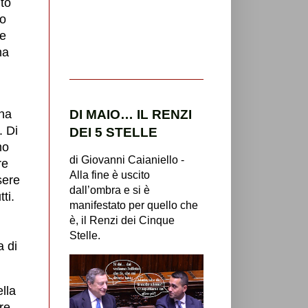
to
to
 e
na
DI MAIO… IL RENZI
una
. Di
DEI 5 STELLE
mo
di Giovanni Caianiello -
re
Alla fine è uscito
sere
dall’ombra e si è
ti.
manifestato per quello che
è, il Renzi dei Cinque
Stelle.
a di
lla
re