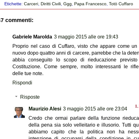
Etichette:
Carceri
,
Diritti Civili
,
Ggg
,
Papa Francesco
,
Totò Cuffaro
47 commenti:
Gabriele Marolda
3 maggio 2015 alle ore 19:43
Proprio nel caso di Cuffaro, visto che appare come u
nuovo dopo quattro anni di carcere, parrebbe che la dete
abbia conseguito lo scopo di rieducazione previsto
Costituzione. Come sempre, molto interessanti le rifle
delle tue note.
Rispondi
Risposte
Maurizio Alesi
3 maggio 2015 alle ore 23:04
Credo che ormai parlare della funzione rieduca
della pena sia solo velleitario e illusorio. Tutti qu
abbiamo capito che la politica non ha ness
intenzione di occuparsi della condizione in cu