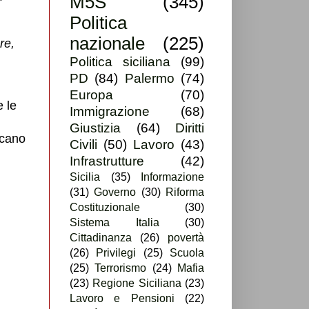
M5S
(345)
Politica
nazionale
(225)
re,
Politica siciliana
(99)
PD
(84)
Palermo
(74)
Europa
(70)
 le
Immigrazione
(68)
Giustizia
(64)
Diritti
ccano
Civili
(50)
Lavoro
(43)
Infrastrutture
(42)
Sicilia
(35)
Informazione
(31)
Governo
(30)
Riforma
Costituzionale
(30)
Sistema Italia
(30)
Cittadinanza
(26)
povertà
(26)
Privilegi
(25)
Scuola
(25)
Terrorismo
(24)
Mafia
(23)
Regione Siciliana
(23)
Lavoro e Pensioni
(22)