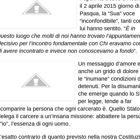
il 2 aprile 2015 giorno di
Pasqua, la “Sua” voce
“inconfondibile”, tanti c
lui hanno sentito. “
È in
questo luogo che molti di noi hanno trovato l’appuntamen
decisivo per l’incontro fondamentale con Chi eravamo con
di avere incontrato e invece non conoscevamo a fondo
”.
Un messaggio d’amore 
anche un grido di dolore
le “inumane” condizioni 
detenuti. Per la disumani
che emerge quando lo St
per legge, tende a far
scomparire la persona che ogni carcerato è. Quello Stat
elega il carcere a un’insana missione: abbattere la pers
’”io”, l’essenza di ogni uomo.
’esatto contrario di quanto previsto nella nostra Costituz