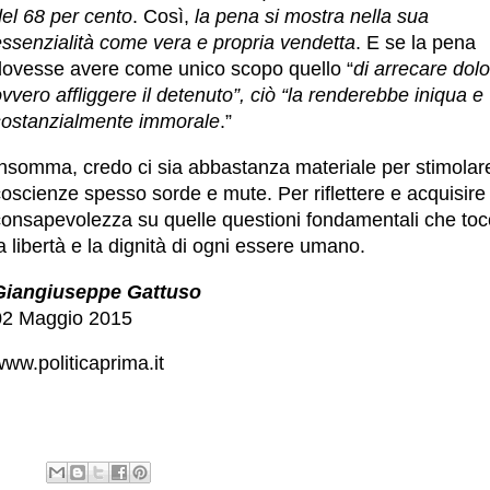
del 68 per cento
. Così,
la pena si mostra nella sua
essenzialità come vera e propria vendetta
. E se la pena
dovesse avere come unico scopo quello “
di arrecare dolo
vvero affliggere il detenuto”, ciò “la renderebbe iniqua e
sostanzialmente immorale
.”
Insomma, credo ci sia abbastanza materiale per stimolare
oscienze spesso sorde e mute. Per riflettere e acquisire
consapevolezza su quelle questioni fondamentali che to
a libertà e la dignità di ogni essere umano.
Giangiuseppe Gattuso
02 Maggio 2015
ww.politicaprima.it