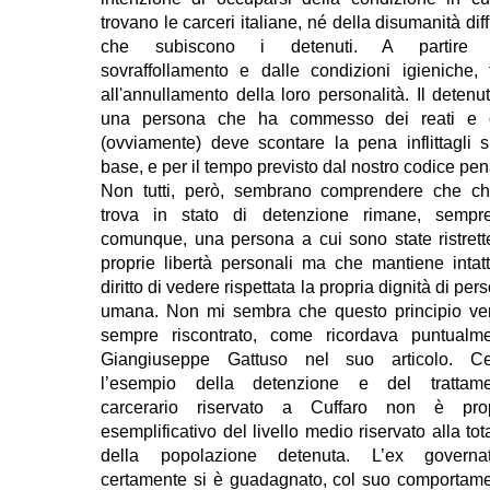
trovano le carceri italiane, né della disumanità dif
che subiscono i detenuti. A partire 
sovraffollamento e dalle condizioni igieniche, 
all'annullamento della loro personalità. Il detenu
una persona che ha commesso dei reati e 
(ovviamente) deve scontare la pena inflittagli s
base, e per il tempo previsto dal nostro codice pen
Non tutti, però, sembrano comprendere che ch
trova in stato di detenzione rimane, sempr
comunque, una persona a cui sono state ristrett
proprie libertà personali ma che mantiene intatt
diritto di vedere rispettata la propria dignità di per
umana. Non mi sembra che questo principio v
sempre riscontrato, come ricordava puntualm
Giangiuseppe Gattuso nel suo articolo. Cer
l’esempio della detenzione e del trattame
carcerario riservato a Cuffaro non è prop
esemplificativo del livello medio riservato alla tota
della popolazione detenuta. L’ex governat
certamente si è guadagnato, col suo comportam