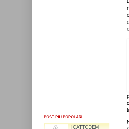
n
d
p
c
t
POST PIÙ POPOLARI
RIFLESSIONI SUL