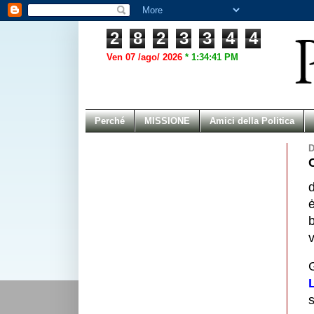
2
8
2
3
3
4
4
Ven 07 /ago/ 2026
*
1:34:41 PM
Perché
MISSIONE
Amici della Politica
D
C
ė
v
G