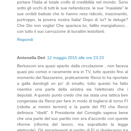
portare l'Italia al totale crollo di credibilità nel mondo. Sono
sotto gli occhi di tutti le sue nefandezze, le sue "maialate" le
sue orribili battute che lo hanno reso ridicolo, trascinando,
purtroppo, la povera nostra Italia! Dopo di lui? le deluge?
Che Dio non voglia! Che sparisca lui, fallito mangiafuoco...
con tutto il suo carrozzone di burattini lestofanti.
Rispondi
Antonella Deri
12 maggio 2015 alle ore 23:23
Berlusconi era quasi sparito dalla circolazione , non faceva
quasi più comizi e raramente era in TV, tutto questo fino al
momento del Nazzareno, praticamente Renzi lo ha riportato
a galla dandogli un po' di smalto, tutto questo ha fatto
risentire una parte della sinistra sia l'elettorato che i
deputati. A questo punto credo che sia stata una tattica ben
congeniata da Renzi per fare in modo di togliersi di torno FI
(ridotta ai minimi termini) e la parte del PD che Renzi
definisce "ribelli". Il Presidente del Consiglio sapeva bene
che una parte del suo partito non era d'accordo con queste
riforme (riforma del lavoro, ma soprattutto la legge
elettorale). Gli appartenenti al partito di FI si divideranno tra