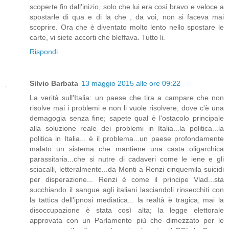
scoperte fin dall'inizio, solo che lui era così bravo e veloce a
spostarle di qua e di la che , da voi, non si faceva mai
scoprire. Ora che è diventato molto lento nello spostare le
carte, vi siete accorti che bleffava. Tutto li.
Rispondi
Silvio Barbata
13 maggio 2015 alle ore 09:22
La verità sull'Italia: un paese che tira a campare che non
risolve mai i problemi e non li vuole risolvere, dove c'è una
demagogia senza fine; sapete qual è l'ostacolo principale
alla soluzione reale dei problemi in Italia...la politica...la
politica in Italia... è il problema...un paese profondamente
malato un sistema che mantiene una casta oligarchica
parassitaria...che si nutre di cadaveri come le iene e gli
sciacalli, letteralmente...da Monti a Renzi cinquemila suicidi
per disperazione... Renzi è come il principe Vlad...sta
succhiando il sangue agli italiani lasciandoli rinsecchiti con
la tattica dell'ipnosi mediatica... la realtà è tragica, mai la
disoccupazione è stata così alta; la legge elettorale
approvata con un Parlamento più che dimezzato per le