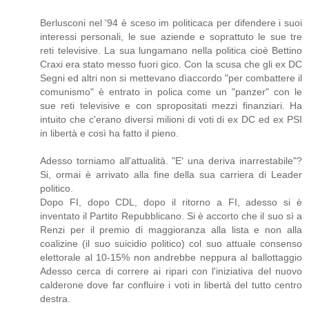
Berlusconi nel '94 è sceso im politicaca per difendere i suoi
interessi personali, le sue aziende e soprattuto le sue tre
reti televisive. La sua lungamano nella politica cioè Bettino
Craxi era stato messo fuori gico. Con la scusa che gli ex DC
Segni ed altri non si mettevano dìaccordo "per combattere il
comunismo" è entrato in polica come un "panzer" con le
sue reti televisive e con spropositati mezzi finanziari. Ha
intuito che c'erano diversi milioni di voti di ex DC ed ex PSI
in libertà e così ha fatto il pieno.
Adesso torniamo all'attualità. "E' una deriva inarrestabile"?
Si, ormai è arrivato alla fine della sua carriera di Leader
politico.
Dopo FI, dopo CDL, dopo il ritorno a FI, adesso si è
inventato il Partito Repubblicano. Si è accorto che il suo sì a
Renzi per il premio di maggioranza alla lista e non alla
coalizine (il suo suicidio politico) col suo attuale consenso
elettorale al 10-15% non andrebbe neppura al ballottaggio
Adesso cerca di correre ai ripari con l'iniziativa del nuovo
calderone dove far confluire i voti in libertà del tutto centro
destra.