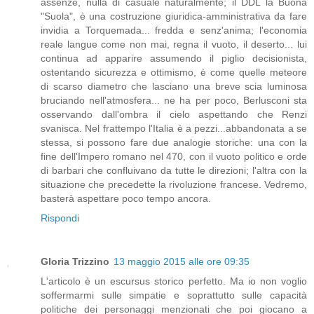
assenze, nulla di casuale naturalmente; il DDL la Buona
"Suola", è una costruzione giuridica-amministrativa da fare
invidia a Torquemada... fredda e senz'anima; l'economia
reale langue come non mai, regna il vuoto, il deserto... lui
continua ad apparire assumendo il piglio decisionista,
ostentando sicurezza e ottimismo, è come quelle meteore
di scarso diametro che lasciano una breve scia luminosa
bruciando nell'atmosfera... ne ha per poco, Berlusconi sta
osservando dall'ombra il cielo aspettando che Renzi
svanisca. Nel frattempo l'Italia è a pezzi...abbandonata a se
stessa, si possono fare due analogie storiche: una con la
fine dell'Impero romano nel 470, con il vuoto politico e orde
di barbari che confluivano da tutte le direzioni; l'altra con la
situazione che precedette la rivoluzione francese. Vedremo,
basterà aspettare poco tempo ancora.
Rispondi
Gloria Trizzino
13 maggio 2015 alle ore 09:35
L'articolo è un escursus storico perfetto. Ma io non voglio
soffermarmi sulle simpatie e soprattutto sulle capacità
politiche dei personaggi menzionati che poi giocano a