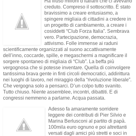
Ha illuso milioni d’italiani che ci avevano
creduto. Compreso il sottoscritto. È stato
bravissimo a creare entusiasmo, a
spingere migliaia di cittadini a credere in
un progetto di cambiamento, a creare i
cosiddetti “Club Forza Italia”. Sembrava
vero. Partecipazione, democrazia,
attivismo. Folle immense ai raduni
scientificamente organizzati al suono accattivamente
dell’inno, coccarde, spille, e megaschermi a magnificare il
sorgere spontaneo di migliaia di “Club”. La beffa più
vergognosa che si potesse inventare. Quella di coinvolgere
tantissima brava gente in finti circoli democratici, addirittura
nei luoghi di lavoro, nel miraggio della “rivoluzione liberale”.
Che vergogna solo a pensarci. D’un colpo tutto svanito.
Tutto chiuso. Niente assemblee, incontri, dibattiti. E di
congressi nemmeno a parlarne. Acqua passata.
Adesso fa amaramente sorridere
leggere dei contributi di Pier Silvio e
Marina Berlusconi al partito di papà.
100mila euro ognuno e poi altrettanti
versati dagli amici più stretti e soci in