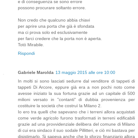
e di conseguenza se sono errore
possono procurare soltanto errore.
Non credo che qualcuno abbia chiavi
per aprire una porta che già è sfondata
ma ci prova solo ed esclusivamente
per farci credere che la porta non è aperta.
Totò Mirabile.
Rispondi
Gabriele Marolda
13 maggio 2015 alle ore 10:00
In molti si sono lasciati sedurre dal venditore di tappeti di
tappeti Di Arcore, eppure già era a non pochi noto come
avesse iniziato la sua fortuna grazie ad un capitale di 500
milioni versato in "contanti" di dubbia provenienza per
costituire la società che costruì la Milano 2.
Io ero tra quelli che sapevano che i terreni allora acquistati
come verde agricolo furono trasformati in terreni edificabili
grazie ad una provvidenziale delibera del comune di Milano
di cui era sindaco il suo sodale Pillitteri, e ciò mi bastava per
disistimarlo. Si sapeva anche che lo sforzo finanziario allora