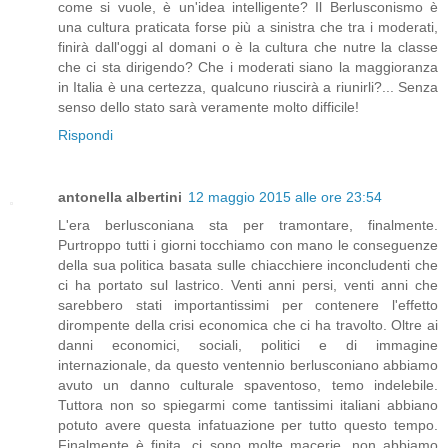
come si vuole, è un'idea intelligente? Il Berlusconismo è
una cultura praticata forse più a sinistra che tra i moderati,
finirà dall'oggi al domani o è la cultura che nutre la classe
che ci sta dirigendo? Che i moderati siano la maggioranza
in Italia è una certezza, qualcuno riuscirà a riunirli?... Senza
senso dello stato sarà veramente molto difficile!
Rispondi
antonella albertini
12 maggio 2015 alle ore 23:54
L'era berlusconiana sta per tramontare, finalmente.
Purtroppo tutti i giorni tocchiamo con mano le conseguenze
della sua politica basata sulle chiacchiere inconcludenti che
ci ha portato sul lastrico. Venti anni persi, venti anni che
sarebbero stati importantissimi per contenere l'effetto
dirompente della crisi economica che ci ha travolto. Oltre ai
danni economici, sociali, politici e di immagine
internazionale, da questo ventennio berlusconiano abbiamo
avuto un danno culturale spaventoso, temo indelebile.
Tuttora non so spiegarmi come tantissimi italiani abbiano
potuto avere questa infatuazione per tutto questo tempo.
Finalmente è finita, ci sono molte macerie, non abbiamo