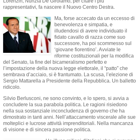
Lorenzin, Nunzia De Girolamo, per citare i più
rappresentativi, fa nascere il Nuovo Centro Destra.
Ma, forse accecato da un eccesso di
benevolenza e simpatia, e
illudendosi di avere individuato il
fidato cavallo di razza come suo
successore, ha poi scommesso sul
‘giovane fiorentino’. Avviate le
riforme costituzionali per la modifica
del Senato, la fine del bicameralismo perfetto e
l’impostazione della nuova legge elettorale, il “patto” che
sembrava d’acciaio, si è frantumato. La scusa, l’elezione di
Sergio Mattarella a Presidente della Repubblica. Un balletto
ridicolo.
Silvio Berlusconi, ne sono convinto, e lo spero, si avvia a
concludere la sua parabola politica. Le ragioni risiedono
nella sua sostanziale inconcludenza di governo che ha
dimostrato in tanti anni. Nell’attaccamento viscerale alle sue
molteplici e lucrose attività imprenditoriali. Nella mancanza
di visione e di sincera passione politica.