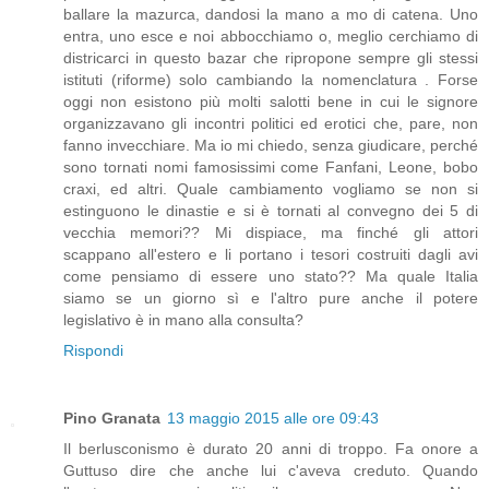
ballare la mazurca, dandosi la mano a mo di catena. Uno
entra, uno esce e noi abbocchiamo o, meglio cerchiamo di
districarci in questo bazar che ripropone sempre gli stessi
istituti (riforme) solo cambiando la nomenclatura . Forse
oggi non esistono più molti salotti bene in cui le signore
organizzavano gli incontri politici ed erotici che, pare, non
fanno invecchiare. Ma io mi chiedo, senza giudicare, perché
sono tornati nomi famosissimi come Fanfani, Leone, bobo
craxi, ed altri. Quale cambiamento vogliamo se non si
estinguono le dinastie e si è tornati al convegno dei 5 di
vecchia memori?? Mi dispiace, ma finché gli attori
scappano all'estero e li portano i tesori costruiti dagli avi
come pensiamo di essere uno stato?? Ma quale Italia
siamo se un giorno sì e l'altro pure anche il potere
legislativo è in mano alla consulta?
Rispondi
Pino Granata
13 maggio 2015 alle ore 09:43
Il berlusconismo è durato 20 anni di troppo. Fa onore a
Guttuso dire che anche lui c'aveva creduto. Quando