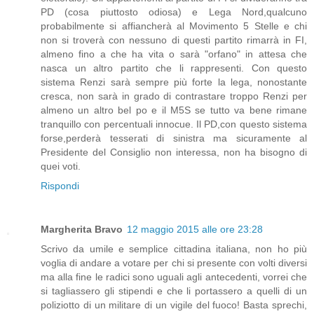
PD (cosa piuttosto odiosa) e Lega Nord,qualcuno
probabilmente si affiancherà al Movimento 5 Stelle e chi
non si troverà con nessuno di questi partito rimarrà in FI,
almeno fino a che ha vita o sarà "orfano" in attesa che
nasca un altro partito che li rappresenti. Con questo
sistema Renzi sarà sempre più forte la lega, nonostante
cresca, non sarà in grado di contrastare troppo Renzi per
almeno un altro bel po e il M5S se tutto va bene rimane
tranquillo con percentuali innocue. Il PD,con questo sistema
forse,perderà tesserati di sinistra ma sicuramente al
Presidente del Consiglio non interessa, non ha bisogno di
quei voti.
Rispondi
Margherita Bravo
12 maggio 2015 alle ore 23:28
Scrivo da umile e semplice cittadina italiana, non ho più
voglia di andare a votare per chi si presente con volti diversi
ma alla fine le radici sono uguali agli antecedenti, vorrei che
si tagliassero gli stipendi e che li portassero a quelli di un
poliziotto di un militare di un vigile del fuoco! Basta sprechi,