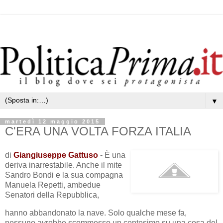
▼
martedì 12 maggio 2015
C'ERA UNA VOLTA FORZA ITALIA
di
Giangiuseppe Gattuso
- È una
deriva inarrestabile. Anche il mite
Sandro Bondi e la sua compagna
Manuela Repetti, ambedue
Senatori della Repubblica,
hanno abbandonato la nave. Solo qualche mese fa,
nessuno avrebbe scommesso un centesimo su una cosa del