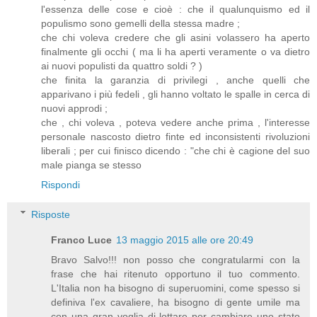
l'essenza delle cose e cioè : che il qualunquismo ed il
populismo sono gemelli della stessa madre ;
che chi voleva credere che gli asini volassero ha aperto
finalmente gli occhi ( ma li ha aperti veramente o va dietro
ai nuovi populisti da quattro soldi ? )
che finita la garanzia di privilegi , anche quelli che
apparivano i più fedeli , gli hanno voltato le spalle in cerca di
nuovi approdi ;
che , chi voleva , poteva vedere anche prima , l'interesse
personale nascosto dietro finte ed inconsistenti rivoluzioni
liberali ; per cui finisco dicendo : "che chi è cagione del suo
male pianga se stesso
Rispondi
Risposte
Franco Luce
13 maggio 2015 alle ore 20:49
Bravo Salvo!!! non posso che congratularmi con la
frase che hai ritenuto opportuno il tuo commento.
L'Italia non ha bisogno di superuomini, come spesso si
definiva l'ex cavaliere, ha bisogno di gente umile ma
con una gran voglia di lottare per cambiare uno stato