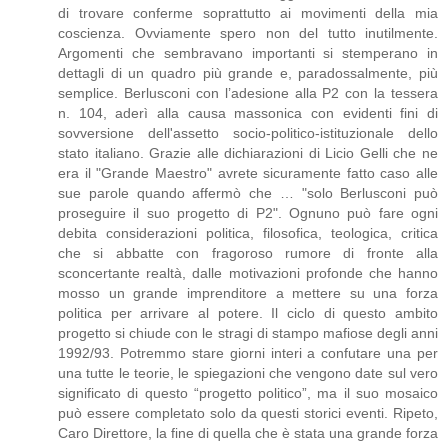
di trovare conferme soprattutto ai movimenti della mia
coscienza. Ovviamente spero non del tutto inutilmente.
Argomenti che sembravano importanti si stemperano in
dettagli di un quadro più grande e, paradossalmente, più
semplice. Berlusconi con l’adesione alla P2 con la tessera
n. 104, aderì alla causa massonica con evidenti fini di
sovversione dell'assetto socio-politico-istituzionale dello
stato italiano. Grazie alle dichiarazioni di Licio Gelli che ne
era il "Grande Maestro" avrete sicuramente fatto caso alle
sue parole quando affermò che … "solo Berlusconi può
proseguire il suo progetto di P2". Ognuno può fare ogni
debita considerazioni politica, filosofica, teologica, critica
che si abbatte con fragoroso rumore di fronte alla
sconcertante realtà, dalle motivazioni profonde che hanno
mosso un grande imprenditore a mettere su una forza
politica per arrivare al potere. Il ciclo di questo ambito
progetto si chiude con le stragi di stampo mafiose degli anni
1992/93. Potremmo stare giorni interi a confutare una per
una tutte le teorie, le spiegazioni che vengono date sul vero
significato di questo “progetto politico”, ma il suo mosaico
può essere completato solo da questi storici eventi. Ripeto,
Caro Direttore, la fine di quella che è stata una grande forza