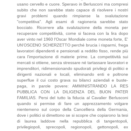
usano cervello e cuore. Speravo in Berlusconi ma compresi
subito che non sarebbe stato capace di risolvere i nostri
gravi problemi quando rimpianse la svalutazione
"competitiva". Agli esami di ragioneria sarebbe stato
bocciato. Ricorrere alla svalutazione della moneta per
recuperare competitività, come si faceva con la lira dopo
aver vinto nel 1960 l'Oscar Mondiale come moneta forte, E'
UN'OSCENO SCHERZETTO perché brucia i risparmi, frega
lavoratori dipendenti e pensionati a reddito fisso, rende più
cara l'importazione di materie prime. La competitività sui
mercati si ottiene, senza stressare né tartassare lavoratori e
imprenditori, ridimensionando spudorati privilegi di politici e
dirigenti nazionali e locali, eliminando enti e poltrone
superflue il cui costo grava su bilanci aziendali e buste-
paga, in parole povere: AMMINISTRANDO LA RES
PUBBLICA CON LA DILIGENZA DEL BUON PATER
FAMILIAS. Persi del tutto la fiducia al Cavalier Berlusconi
quando si permise di fare un apprezzamento volgare
nientemeno sul corpo della Cancelliera della Germania,
dove i politici si dimettono se si scopre che copiarono la tesi
di laurea laddove nella repubblica di tangentopoli,
privilegiopoli, sprecopoli, regionopoli, gettonopoli, ex