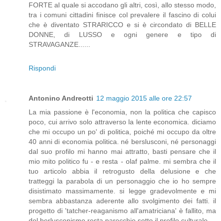
FORTE al quale si accodano gli altri, così, allo stesso modo,
tra i comuni cittadini finisce col prevalere il fascino di colui
che è diventato STRARICCO e si è circondato di BELLE
DONNE, di LUSSO e ogni genere e tipo di
STRAVAGANZE......
Rispondi
Antonino Andreotti
12 maggio 2015 alle ore 22:57
La mia passione è l'economia, non la politica che capisco
poco, cui arrivo solo attraverso la lente economica. diciamo
che mi occupo un po' di politica, poiché mi occupo da oltre
40 anni di economia politica. né berslusconi, né personaggi
dal suo profilo mi hanno mai attratto, basti pensare che il
mio mito politico fu - e resta - olaf palme. mi sembra che il
tuo articolo abbia il retrogusto della delusione e che
tratteggi la parabola di un personaggio che io ho sempre
disistimato massimamente. si legge gradevolmente e mi
sembra abbastanza aderente allo svolgimento dei fatti. il
progetto di 'tatcher-reaganismo all'amatriciana' è fallito, ma
del berlusconismo resta parecchio sotto il profilo culturale