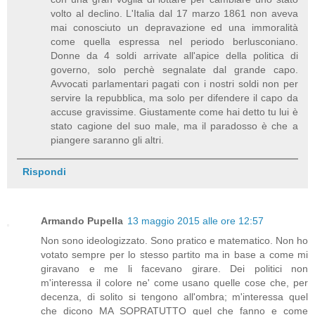
volto al declino. L'Italia dal 17 marzo 1861 non aveva
mai conosciuto un depravazione ed una immoralità
come quella espressa nel periodo berlusconiano.
Donne da 4 soldi arrivate all'apice della politica di
governo, solo perchè segnalate dal grande capo.
Avvocati parlamentari pagati con i nostri soldi non per
servire la repubblica, ma solo per difendere il capo da
accuse gravissime. Giustamente come hai detto tu lui è
stato cagione del suo male, ma il paradosso è che a
piangere saranno gli altri.
Rispondi
Armando Pupella
13 maggio 2015 alle ore 12:57
Non sono ideologizzato. Sono pratico e matematico. Non ho
votato sempre per lo stesso partito ma in base a come mi
giravano e me li facevano girare. Dei politici non
m'interessa il colore ne' come usano quelle cose che, per
decenza, di solito si tengono all'ombra; m'interessa quel
che dicono MA SOPRATUTTO quel che fanno e come