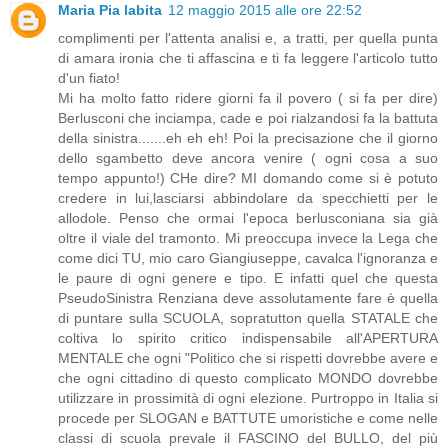
Maria Pia labita
12 maggio 2015 alle ore 22:52
complimenti per l'attenta analisi e, a tratti, per quella punta
di amara ironia che ti affascina e ti fa leggere l'articolo tutto
d'un fiato!
Mi ha molto fatto ridere giorni fa il povero ( si fa per dire)
Berlusconi che inciampa, cade e poi rialzandosi fa la battuta
della sinistra.......eh eh eh! Poi la precisazione che il giorno
dello sgambetto deve ancora venire ( ogni cosa a suo
tempo appunto!) CHe dire? MI domando come si è potuto
credere in lui,lasciarsi abbindolare da specchietti per le
allodole. Penso che ormai l'epoca berlusconiana sia già
oltre il viale del tramonto. Mi preoccupa invece la Lega che
come dici TU, mio caro Giangiuseppe, cavalca l'ignoranza e
le paure di ogni genere e tipo. E infatti quel che questa
PseudoSinistra Renziana deve assolutamente fare è quella
di puntare sulla SCUOLA, sopratutton quella STATALE che
coltiva lo spirito critico indispensabile all'APERTURA
MENTALE che ogni "Politico che si rispetti dovrebbe avere e
che ogni cittadino di questo complicato MONDO dovrebbe
utilizzare in prossimità di ogni elezione. Purtroppo in Italia si
procede per SLOGAN e BATTUTE umoristiche e come nelle
classi di scuola prevale il FASCINO del BULLO, del più