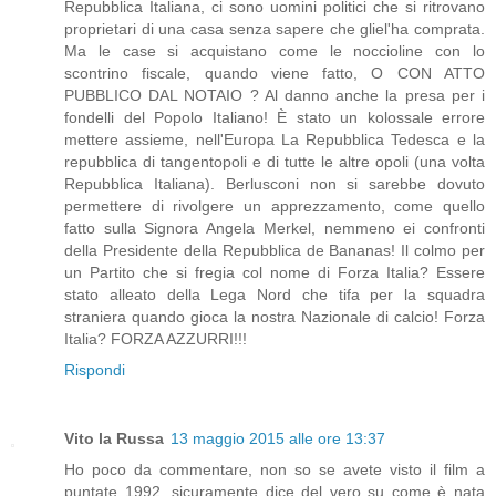
Repubblica Italiana, ci sono uomini politici che si ritrovano
proprietari di una casa senza sapere che gliel'ha comprata.
Ma le case si acquistano come le noccioline con lo
scontrino fiscale, quando viene fatto, O CON ATTO
PUBBLICO DAL NOTAIO ? Al danno anche la presa per i
fondelli del Popolo Italiano! È stato un kolossale errore
mettere assieme, nell'Europa La Repubblica Tedesca e la
repubblica di tangentopoli e di tutte le altre opoli (una volta
Repubblica Italiana). Berlusconi non si sarebbe dovuto
permettere di rivolgere un apprezzamento, come quello
fatto sulla Signora Angela Merkel, nemmeno ei confronti
della Presidente della Repubblica de Bananas! Il colmo per
un Partito che si fregia col nome di Forza Italia? Essere
stato alleato della Lega Nord che tifa per la squadra
straniera quando gioca la nostra Nazionale di calcio! Forza
Italia? FORZA AZZURRI!!!
Rispondi
Vito la Russa
13 maggio 2015 alle ore 13:37
Ho poco da commentare, non so se avete visto il film a
puntate 1992, sicuramente dice del vero su come è nata