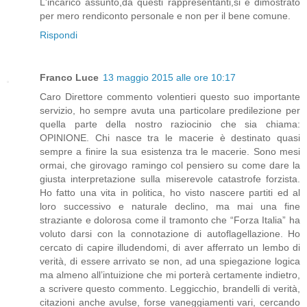
L'incarico assunto,da questi rappresentanti,si è dimostrato
per mero rendiconto personale e non per il bene comune.
Rispondi
Franco Luce
13 maggio 2015 alle ore 10:17
Caro Direttore commento volentieri questo suo importante
servizio, ho sempre avuta una particolare predilezione per
quella parte della nostro raziocinio che sia chiama:
OPINIONE. Chi nasce tra le macerie è destinato quasi
sempre a finire la sua esistenza tra le macerie. Sono mesi
ormai, che girovago ramingo col pensiero su come dare la
giusta interpretazione sulla miserevole catastrofe forzista.
Ho fatto una vita in politica, ho visto nascere partiti ed al
loro successivo e naturale declino, ma mai una fine
straziante e dolorosa come il tramonto che “Forza Italia” ha
voluto darsi con la connotazione di autoflagellazione. Ho
cercato di capire illudendomi, di aver afferrato un lembo di
verità, di essere arrivato se non, ad una spiegazione logica
ma almeno all’intuizione che mi porterà certamente indietro,
a scrivere questo commento. Leggicchio, brandelli di verità,
citazioni anche avulse, forse vaneggiamenti vari, cercando