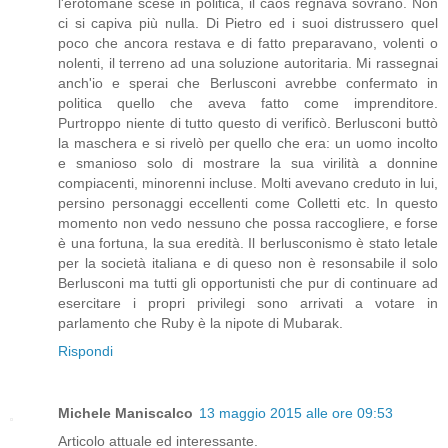
l'erotomane scese in politica, il caos regnava sovrano. Non
ci si capiva più nulla. Di Pietro ed i suoi distrussero quel
poco che ancora restava e di fatto preparavano, volenti o
nolenti, il terreno ad una soluzione autoritaria. Mi rassegnai
anch'io e sperai che Berlusconi avrebbe confermato in
politica quello che aveva fatto come imprenditore.
Purtroppo niente di tutto questo di verificò. Berlusconi buttò
la maschera e si rivelò per quello che era: un uomo incolto
e smanioso solo di mostrare la sua virilità a donnine
compiacenti, minorenni incluse. Molti avevano creduto in lui,
persino personaggi eccellenti come Colletti etc. In questo
momento non vedo nessuno che possa raccogliere, e forse
è una fortuna, la sua eredità. Il berlusconismo è stato letale
per la società italiana e di queso non è resonsabile il solo
Berlusconi ma tutti gli opportunisti che pur di continuare ad
esercitare i propri privilegi sono arrivati a votare in
parlamento che Ruby è la nipote di Mubarak.
Rispondi
Michele Maniscalco
13 maggio 2015 alle ore 09:53
Articolo attuale ed interessante.