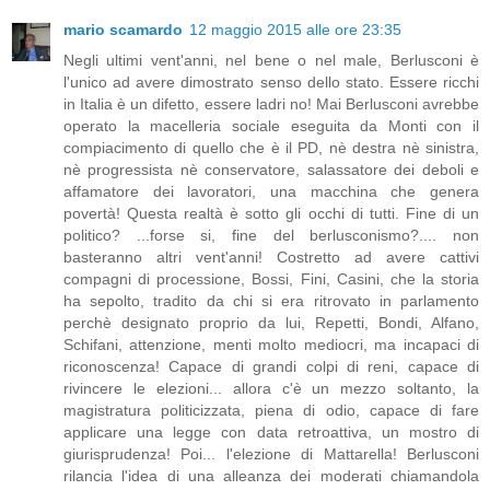
mario scamardo
12 maggio 2015 alle ore 23:35
Negli ultimi vent'anni, nel bene o nel male, Berlusconi è
l'unico ad avere dimostrato senso dello stato. Essere ricchi
in Italia è un difetto, essere ladri no! Mai Berlusconi avrebbe
operato la macelleria sociale eseguita da Monti con il
compiacimento di quello che è il PD, nè destra nè sinistra,
nè progressista nè conservatore, salassatore dei deboli e
affamatore dei lavoratori, una macchina che genera
povertà! Questa realtà è sotto gli occhi di tutti. Fine di un
politico? ...forse si, fine del berlusconismo?.... non
basteranno altri vent'anni! Costretto ad avere cattivi
compagni di processione, Bossi, Fini, Casini, che la storia
ha sepolto, tradito da chi si era ritrovato in parlamento
perchè designato proprio da lui, Repetti, Bondi, Alfano,
Schifani, attenzione, menti molto mediocri, ma incapaci di
riconoscenza! Capace di grandi colpi di reni, capace di
rivincere le elezioni... allora c'è un mezzo soltanto, la
magistratura politicizzata, piena di odio, capace di fare
applicare una legge con data retroattiva, un mostro di
giurisprudenza! Poi... l'elezione di Mattarella! Berlusconi
rilancia l'idea di una alleanza dei moderati chiamandola