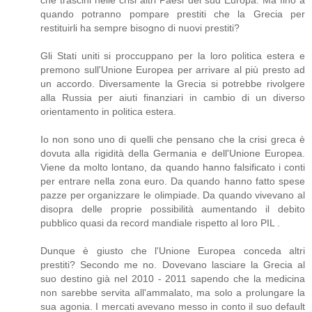
che trascini nelle crisi altri Paesi del sud Europa. Ma fino a
quando potranno pompare prestiti che la Grecia per
restituirli ha sempre bisogno di nuovi prestiti?
Gli Stati uniti si proccuppano per la loro politica estera e
premono sull'Unione Europea per arrivare al più presto ad
un accordo. Diversamente la Grecia si potrebbe rivolgere
alla Russia per aiuti finanziari in cambio di un diverso
orientamento in politica estera.
Io non sono uno di quelli che pensano che la crisi greca è
dovuta alla rigidità della Germania e dell'Unione Europea.
Viene da molto lontano, da quando hanno falsificato i conti
per entrare nella zona euro. Da quando hanno fatto spese
pazze per organizzare le olimpiade. Da quando vivevano al
disopra delle proprie possibilità aumentando il debito
pubblico quasi da record mandiale rispetto al loro PIL .
Dunque è giusto che l'Unione Europea conceda altri
prestiti? Secondo me no. Dovevano lasciare la Grecia al
suo destino già nel 2010 - 2011 sapendo che la medicina
non sarebbe servita all'ammalato, ma solo a prolungare la
sua agonia. I mercati avevano messo in conto il suo default