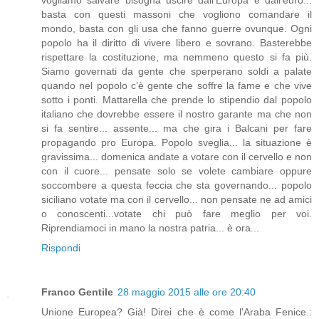
vogliamo salvare bisogna uscire dall’Europa e dall’euro...
basta con questi massoni che vogliono comandare il
mondo, basta con gli usa che fanno guerre ovunque. Ogni
popolo ha il diritto di vivere libero e sovrano. Basterebbe
rispettare la costituzione, ma nemmeno questo si fa più.
Siamo governati da gente che sperperano soldi a palate
quando nel popolo c’è gente che soffre la fame e che vive
sotto i ponti. Mattarella che prende lo stipendio dal popolo
italiano che dovrebbe essere il nostro garante ma che non
si fa sentire... assente... ma che gira i Balcani per fare
propagando pro Europa. Popolo sveglia... la situazione è
gravissima... domenica andate a votare con il cervello e non
con il cuore... pensate solo se volete cambiare oppure
soccombere a questa feccia che sta governando... popolo
siciliano votate ma con il cervello... non pensate ne ad amici
o conoscenti...votate chi può fare meglio per voi.
Riprendiamoci in mano la nostra patria... è ora...
Rispondi
Franco Gentile
28 maggio 2015 alle ore 20:40
Unione Europea? Già! Direi che è come l'Araba Fenice.: