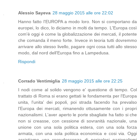
Alessio Sayeva
28 maggio 2015 alle ore 22:02
Hanno fatto l'EUROPA a modo loro. Non si comportano da
europei, lo dico, lo diciamo in molti da tempo. L'Europa così
com'è oggi è come la globalizzazione dei mercati, il potente
che comanda il meno forte. Invece in teoria tutti dovremmo
arrivare allo stesso livello, pagare ogni cosa tutti allo stesso
modo, dal nord dell'Europa fino a Lampedusa.
Rispondi
Corrado Ventimiglia
28 maggio 2015 alle ore 22:25
I nodi come al solido vengono e' questione di tempo. Col
trattato di Roma si erano gettati le fondamenta per l'Europa
unita, l'unita' dei popoli, poi strada facendo ha prevalso
l'Europa dei mercati, rimanendo ottusamente con i propri
nazionalismi. L'aver aperto le porte sbagliate ha fatto si che
non si creasse, con cessione di sovranità nazionale, una
unione con una sola politica estera, con una sola forza
armata, con una sola politica economica e cosi via. Oggi
assistiamo una recrudescenza di pericolosi nazionalismi