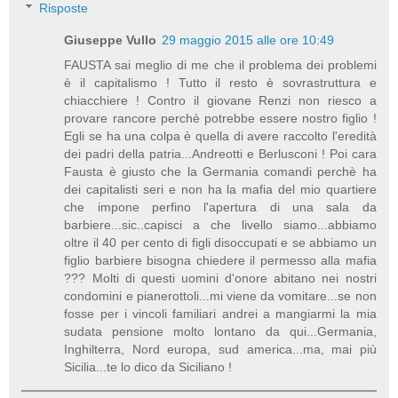
Risposte
Giuseppe Vullo
29 maggio 2015 alle ore 10:49
FAUSTA sai meglio di me che il problema dei problemi
è il capitalismo ! Tutto il resto è sovrastruttura e
chiacchiere ! Contro il giovane Renzi non riesco a
provare rancore perchè potrebbe essere nostro figlio !
Egli se ha una colpa è quella di avere raccolto l'eredità
dei padri della patria...Andreotti e Berlusconi ! Poi cara
Fausta è giusto che la Germania comandi perchè ha
dei capitalisti seri e non ha la mafia del mio quartiere
che impone perfino l'apertura di una sala da
barbiere...sic..capisci a che livello siamo...abbiamo
oltre il 40 per cento di figli disoccupati e se abbiamo un
figlio barbiere bisogna chiedere il permesso alla mafia
??? Molti di questi uomini d'onore abitano nei nostri
condomini e pianerottoli...mi viene da vomitare...se non
fosse per i vincoli familiari andrei a mangiarmi la mia
sudata pensione molto lontano da qui...Germania,
Inghilterra, Nord europa, sud america...ma, mai più
Sicilia...te lo dico da Siciliano !