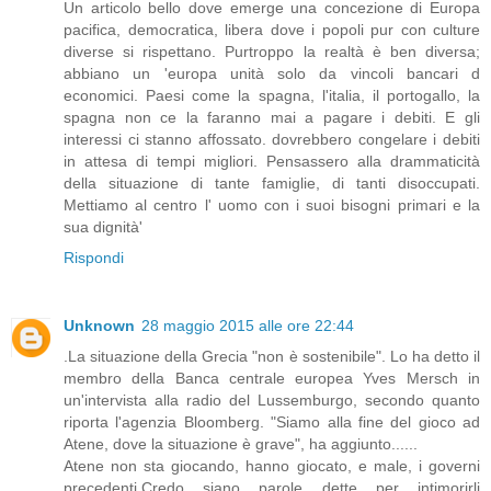
Un articolo bello dove emerge una concezione di Europa
pacifica, democratica, libera dove i popoli pur con culture
diverse si rispettano. Purtroppo la realtà è ben diversa;
abbiano un 'europa unità solo da vincoli bancari d
economici. Paesi come la spagna, l'italia, il portogallo, la
spagna non ce la faranno mai a pagare i debiti. E gli
interessi ci stanno affossato. dovrebbero congelare i debiti
in attesa di tempi migliori. Pensassero alla drammaticità
della situazione di tante famiglie, di tanti disoccupati.
Mettiamo al centro l' uomo con i suoi bisogni primari e la
sua dignità'
Rispondi
Unknown
28 maggio 2015 alle ore 22:44
.La situazione della Grecia "non è sostenibile". Lo ha detto il
membro della Banca centrale europea Yves Mersch in
un'intervista alla radio del Lussemburgo, secondo quanto
riporta l'agenzia Bloomberg. "Siamo alla fine del gioco ad
Atene, dove la situazione è grave", ha aggiunto......
Atene non sta giocando, hanno giocato, e male, i governi
precedenti.Credo siano parole dette per intimorirli