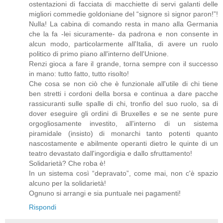
ostentazioni di facciata di macchiette di servi galanti delle
migliori commedie goldoniane del “signore sì signor paron!”!
Nulla! La cabina di comando resta in mano alla Germania
che la fa -lei sicuramente- da padrona e non consente in
alcun modo, particolarmente all'Italia, di avere un ruolo
politico di primo piano all'interno dell'Unione.
Renzi gioca a fare il grande, torna sempre con il successo
in mano: tutto fatto, tutto risolto!
Che cosa se non ciò che è funzionale all'utile di chi tiene
ben stretti i cordoni della borsa e continua a dare pacche
rassicuranti sulle spalle di chi, tronfio del suo ruolo, sa di
dover eseguire gli ordini di Bruxelles e se ne sente pure
orgogliosamente investito, all'interno di un sistema
piramidale (insisto) di monarchi tanto potenti quanto
nascostamente e abilmente operanti dietro le quinte di un
teatro devastato dall'ingordigia e dallo sfruttamento!
Solidarietà? Che roba è!
In un sistema così “depravato”, come mai, non c'è spazio
alcuno per la solidarietà!
Ognuno si arrangi e sia puntuale nei pagamenti!
Rispondi