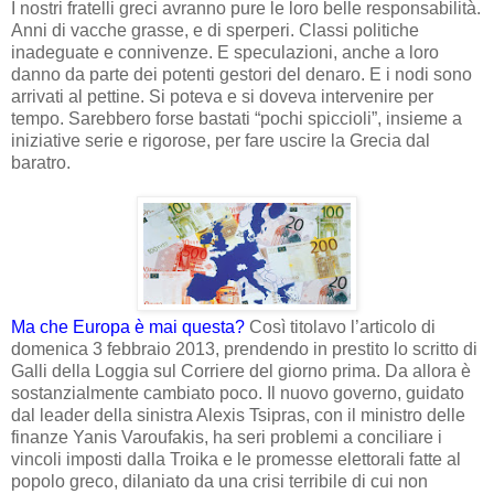
I nostri fratelli greci avranno pure le loro belle responsabilità.
Anni di vacche grasse, e di sperperi. Classi politiche
inadeguate e connivenze. E speculazioni, anche a loro
danno da parte dei potenti gestori del denaro. E i nodi sono
arrivati al pettine. Si poteva e si doveva intervenire per
tempo. Sarebbero forse bastati “pochi spiccioli”, insieme a
iniziative serie e rigorose, per fare uscire la Grecia dal
baratro.
Ma che Europa è mai questa?
Così titolavo l’articolo di
domenica 3 febbraio 2013, prendendo in prestito lo scritto di
Galli della Loggia sul Corriere del giorno prima. Da allora è
sostanzialmente cambiato poco. Il nuovo governo, guidato
dal leader della sinistra Alexis Tsipras, con il ministro delle
finanze Yanis Varoufakis, ha seri problemi a conciliare i
vincoli imposti dalla Troika e le promesse elettorali fatte al
popolo greco, dilaniato da una crisi terribile di cui non