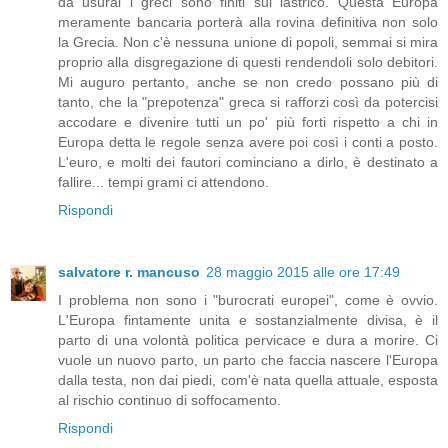
da usurai i greci sono finiti sul lastrico. Questa Europa
meramente bancaria porterà alla rovina definitiva non solo
la Grecia. Non c'è nessuna unione di popoli, semmai si mira
proprio alla disgregazione di questi rendendoli solo debitori.
Mi auguro pertanto, anche se non credo possano più di
tanto, che la "prepotenza" greca si rafforzi così da potercisi
accodare e divenire tutti un po' più forti rispetto a chi in
Europa detta le regole senza avere poi così i conti a posto.
L'euro, e molti dei fautori cominciano a dirlo, è destinato a
fallire... tempi grami ci attendono.
Rispondi
salvatore r. mancuso
28 maggio 2015 alle ore 17:49
I problema non sono i "burocrati europei", come è ovvio.
L'Europa fintamente unita e sostanzialmente divisa, è il
parto di una volontà politica pervicace e dura a morire. Ci
vuole un nuovo parto, un parto che faccia nascere l'Europa
dalla testa, non dai piedi, com'è nata quella attuale, esposta
al rischio continuo di soffocamento.
Rispondi