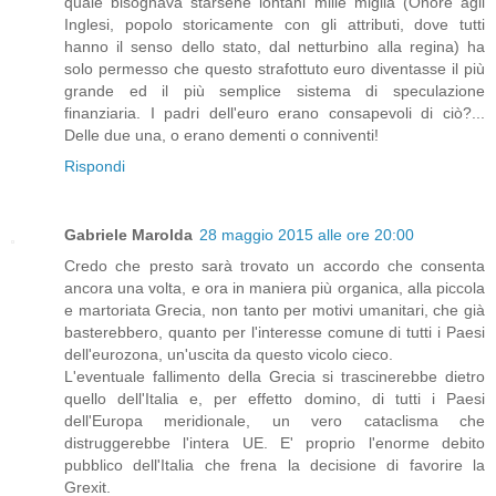
quale bisognava starsene lontani mille miglia (Onore agli
Inglesi, popolo storicamente con gli attributi, dove tutti
hanno il senso dello stato, dal netturbino alla regina) ha
solo permesso che questo strafottuto euro diventasse il più
grande ed il più semplice sistema di speculazione
finanziaria. I padri dell'euro erano consapevoli di ciò?...
Delle due una, o erano dementi o conniventi!
Rispondi
Gabriele Marolda
28 maggio 2015 alle ore 20:00
Credo che presto sarà trovato un accordo che consenta
ancora una volta, e ora in maniera più organica, alla piccola
e martoriata Grecia, non tanto per motivi umanitari, che già
basterebbero, quanto per l'interesse comune di tutti i Paesi
dell'eurozona, un'uscita da questo vicolo cieco.
L'eventuale fallimento della Grecia si trascinerebbe dietro
quello dell'Italia e, per effetto domino, di tutti i Paesi
dell'Europa meridionale, un vero cataclisma che
distruggerebbe l'intera UE. E' proprio l'enorme debito
pubblico dell'Italia che frena la decisione di favorire la
Grexit.