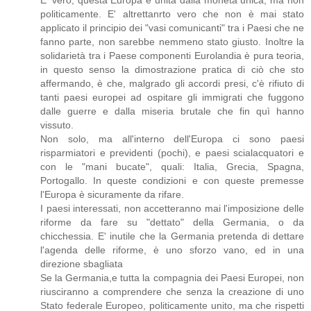
E' vero, questa Europa è unita dalla moneta unica, ma non
politicamente. E' altrettanrto vero che non è mai stato
applicato il principio dei "vasi comunicanti" tra i Paesi che ne
fanno parte, non sarebbe nemmeno stato giusto. Inoltre la
solidarietà tra i Paese componenti Eurolandia è pura teoria,
in questo senso la dimostrazione pratica di ciò che sto
affermando, è che, malgrado gli accordi presi, c'è rifiuto di
tanti paesi europei ad ospitare gli immigrati che fuggono
dalle guerre e dalla miseria brutale che fin quì hanno
vissuto.
Non solo, ma all'interno dell'Europa ci sono paesi
risparmiatori e previdenti (pochi), e paesi scialacquatori e
con le "mani bucate", quali: Italia, Grecia, Spagna,
Portogallo. In queste condizioni e con queste premesse
l'Europa è sicuramente da rifare.
I paesi interessati, non accetteranno mai l'imposizione delle
riforme da fare su "dettato" della Germania, o da
chicchessia. E' inutile che la Germania pretenda di dettare
l'agenda delle riforme, è uno sforzo vano, ed in una
direzione sbagliata
Se la Germania,e tutta la compagnia dei Paesi Europei, non
riusciranno a comprendere che senza la creazione di uno
Stato federale Europeo, politicamente unito, ma che rispetti