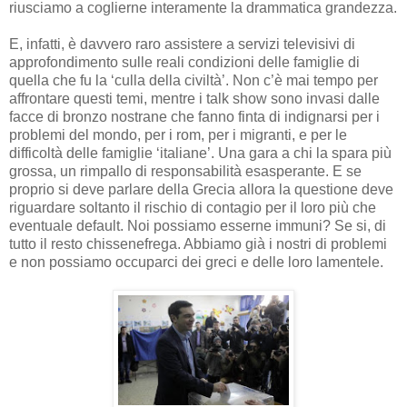
riusciamo a coglierne interamente la drammatica grandezza.
E, infatti, è davvero raro assistere a servizi televisivi di
approfondimento sulle reali condizioni delle famiglie di
quella che fu la ‘culla della civiltà’. Non c’è mai tempo per
affrontare questi temi, mentre i talk show sono invasi dalle
facce di bronzo nostrane che fanno finta di indignarsi per i
problemi del mondo, per i rom, per i migranti, e per le
difficoltà delle famiglie ‘italiane’. Una gara a chi la spara più
grossa, un rimpallo di responsabilità esasperante. E se
proprio si deve parlare della Grecia allora la questione deve
riguardare soltanto il rischio di contagio per il loro più che
eventuale default. Noi possiamo esserne immuni? Se si, di
tutto il resto chissenefrega. Abbiamo già i nostri di problemi
e non possiamo occuparci dei greci e delle loro lamentele.