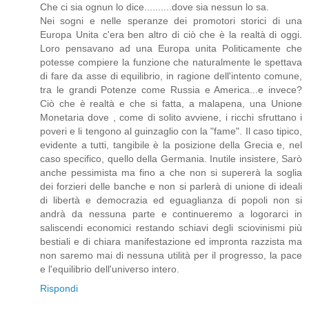
Che ci sia ognun lo dice..........dove sia nessun lo sa.
Nei sogni e nelle speranze dei promotori storici di una
Europa Unita c'era ben altro di ciò che è la realtà di oggi.
Loro pensavano ad una Europa unita Politicamente che
potesse compiere la funzione che naturalmente le spettava
di fare da asse di equilibrio, in ragione dell'intento comune,
tra le grandi Potenze come Russia e America...e invece?
Ciò che è realtà e che si fatta, a malapena, una Unione
Monetaria dove , come di solito avviene, i ricchi sfruttano i
poveri e li tengono al guinzaglio con la "fame". Il caso tipico,
evidente a tutti, tangibile è la posizione della Grecia e, nel
caso specifico, quello della Germania. Inutile insistere, Sarò
anche pessimista ma fino a che non si supererà la soglia
dei forzieri delle banche e non si parlerà di unione di ideali
di libertà e democrazia ed eguaglianza di popoli non si
andrà da nessuna parte e continueremo a logorarci in
saliscendi economici restando schiavi degli sciovinismi più
bestiali e di chiara manifestazione ed impronta razzista ma
non saremo mai di nessuna utilità per il progresso, la pace
e l'equilibrio dell'universo intero.
Rispondi