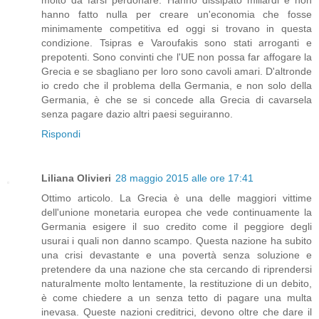
molto da farsi perdonare. Hanno dissipato miliardi e non
hanno fatto nulla per creare un'economia che fosse
minimamente competitiva ed oggi si trovano in questa
condizione. Tsipras e Varoufakis sono stati arroganti e
prepotenti. Sono convinti che l'UE non possa far affogare la
Grecia e se sbagliano per loro sono cavoli amari. D'altronde
io credo che il problema della Germania, e non solo della
Germania, è che se si concede alla Grecia di cavarsela
senza pagare dazio altri paesi seguiranno.
Rispondi
Liliana Olivieri
28 maggio 2015 alle ore 17:41
Ottimo articolo. La Grecia è una delle maggiori vittime
dell'unione monetaria europea che vede continuamente la
Germania esigere il suo credito come il peggiore degli
usurai i quali non danno scampo. Questa nazione ha subito
una crisi devastante e una povertà senza soluzione e
pretendere da una nazione che sta cercando di riprendersi
naturalmente molto lentamente, la restituzione di un debito,
è come chiedere a un senza tetto di pagare una multa
inevasa. Queste nazioni creditrici, devono oltre che dare il