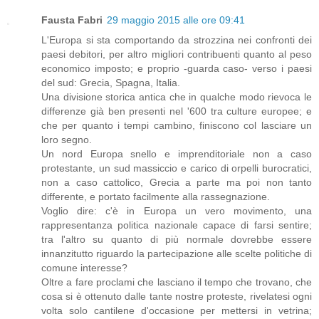
Fausta Fabri
29 maggio 2015 alle ore 09:41
L'Europa si sta comportando da strozzina nei confronti dei
paesi debitori, per altro migliori contribuenti quanto al peso
economico imposto; e proprio -guarda caso- verso i paesi
del sud: Grecia, Spagna, Italia.
Una divisione storica antica che in qualche modo rievoca le
differenze già ben presenti nel '600 tra culture europee; e
che per quanto i tempi cambino, finiscono col lasciare un
loro segno.
Un nord Europa snello e imprenditoriale non a caso
protestante, un sud massiccio e carico di orpelli burocratici,
non a caso cattolico, Grecia a parte ma poi non tanto
differente, e portato facilmente alla rassegnazione.
Voglio dire: c'è in Europa un vero movimento, una
rappresentanza politica nazionale capace di farsi sentire;
tra l'altro su quanto di più normale dovrebbe essere
innanzitutto riguardo la partecipazione alle scelte politiche di
comune interesse?
Oltre a fare proclami che lasciano il tempo che trovano, che
cosa si è ottenuto dalle tante nostre proteste, rivelatesi ogni
volta solo cantilene d'occasione per mettersi in vetrina;