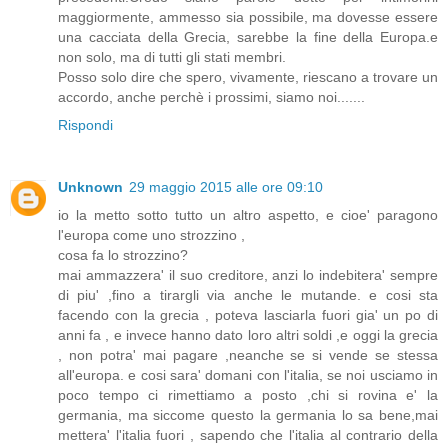
maggiormente, ammesso sia possibile, ma dovesse essere
una cacciata della Grecia, sarebbe la fine della Europa.e
non solo, ma di tutti gli stati membri.
Posso solo dire che spero, vivamente, riescano a trovare un
accordo, anche perchè i prossimi, siamo noi.......
Rispondi
Unknown
29 maggio 2015 alle ore 09:10
io la metto sotto tutto un altro aspetto, e cioe' paragono
l'europa come uno strozzino ,
cosa fa lo strozzino?
mai ammazzera' il suo creditore, anzi lo indebitera' sempre
di piu' ,fino a tirargli via anche le mutande. e cosi sta
facendo con la grecia , poteva lasciarla fuori gia' un po di
anni fa , e invece hanno dato loro altri soldi ,e oggi la grecia
, non potra' mai pagare ,neanche se si vende se stessa
all'europa. e cosi sara' domani con l'italia, se noi usciamo in
poco tempo ci rimettiamo a posto ,chi si rovina e' la
germania, ma siccome questo la germania lo sa bene,mai
mettera' l'italia fuori , sapendo che l'italia al contrario della