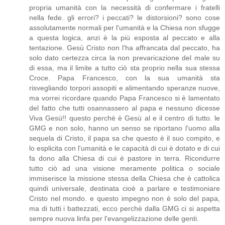
propria umanità con la necessità di confermare i fratelli
nella fede. gli errori? i peccati? le distorsioni? sono cose
assolutamente normali per l'umanità e la Chiesa non sfugge
a questa logica, anzi è la più esposta al peccato e alla
tentazione. Gesù Cristo non l'ha affrancata dal peccato, ha
solo dato certezza circa la non prevaricazione del male su
di essa, ma il limite a tutto ciò sta proprio nella sua stessa
Croce. Papa Francesco, con la sua umanità sta
risvegliando torpori assopiti e alimentando speranze nuove,
ma vorrei ricordare quando Papa Francesco si è lamentato
del fatto che tutti osannassero al papa e nessuno dicesse
Viva Gesù!! questo perchè è Gesù al e il centro di tutto. le
GMG e non solo, hanno un senso se riportano l'uomo alla
sequela di Cristo, il papa sa che questo è il suo compito, e
lo esplicita con l'umanità e le capacità di cui è dotato e di cui
fa dono alla Chiesa di cui è pastore in terra. Ricondurre
tutto ciò ad una visione meramente politica o sociale
immiserisce la missione stessa della Chiesa che è cattolica
quindi universale, destinata cioè a parlare e testimoniare
Cristo nel mondo. e questo impegno non è solo del papa,
ma di tutti i battezzati, ecco perchè dalla GMG ci si aspetta
sempre nuova linfa per l'evangelizzazione delle genti.