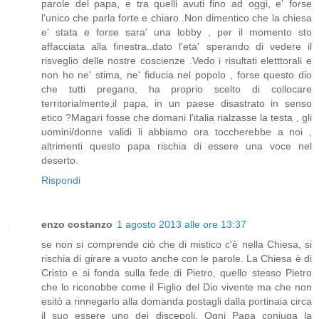
parole del papa, e tra quelli avuti fino ad oggi, e' forse
l'unico che parla forte e chiaro .Non dimentico che la chiesa
e' stata e forse sara' una lobby , per il momento sto
affacciata alla finestra..dato l'eta' sperando di vedere il
risveglio delle nostre coscienze .Vedo i risultati eletttorali e
non ho ne' stima, ne' fiducia nel popolo , forse questo dio
che tutti pregano, ha proprio scelto di collocare
territorialmente,il papa, in un paese disastrato in senso
etico ?Magari fosse che domani l'italia rialzasse la testa , gli
uomini/donne validi li abbiamo ora toccherebbe a noi ,
altrimenti questo papa rischia di essere una voce nel
deserto.
Rispondi
enzo costanzo
1 agosto 2013 alle ore 13:37
se non si comprende ciò che di mistico c'è nella Chiesa, si
rischia di girare a vuoto anche con le parole. La Chiesa è di
Cristo e si fonda sulla fede di Pietro, quello stesso Pietro
che lo riconobbe come il Figlio del Dio vivente ma che non
esitò a rinnegarlo alla domanda postagli dalla portinaia circa
il suo essere uno dei discepoli. Ogni Papa coniuga la