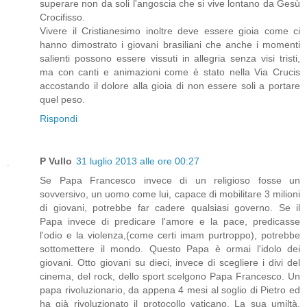
superare non da soli l'angoscia che si vive lontano da Gesù
Crocifisso.
Vivere il Cristianesimo inoltre deve essere gioia come ci
hanno dimostrato i giovani brasiliani che anche i momenti
salienti possono essere vissuti in allegria senza visi tristi,
ma con canti e animazioni come è stato nella Via Crucis
accostando il dolore alla gioia di non essere soli a portare
quel peso.
Rispondi
P Vullo
31 luglio 2013 alle ore 00:27
Se Papa Francesco invece di un religioso fosse un
sovversivo, un uomo come lui, capace di mobilitare 3 milioni
di giovani, potrebbe far cadere qualsiasi governo. Se il
Papa invece di predicare l'amore e la pace, predicasse
l'odio e la violenza,(come certi imam purtroppo), potrebbe
sottomettere il mondo. Questo Papa è ormai l'idolo dei
giovani. Otto giovani su dieci, invece di scegliere i divi del
cinema, del rock, dello sport scelgono Papa Francesco. Un
papa rivoluzionario, da appena 4 mesi al soglio di Pietro ed
ha già rivoluzionato il protocollo vaticano. La sua umiltà,