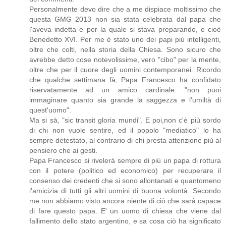
Personalmente devo dire che a me dispiace moltissimo che
questa GMG 2013 non sia stata celebrata dal papa che
l'aveva indetta e per la quale si stava preparando, e cioè
Benedetto XVI. Per me è stato uno dei papi più intelligenti,
oltre che colti, nella storia della Chiesa. Sono sicuro che
avrebbe detto cose notevolissime, vero "cibo" per la mente,
oltre che per il cuore degli uomini contemporanei. Ricordo
che qualche settimana fà, Papa Francesco ha confidato
riservatamente ad un amico cardinale: "non puoi
immaginare quanto sia grande la saggezza e l'umiltà di
quest'uomo".
Ma si sà, "sic transit gloria mundi". E poi,non c'è più sordo
di chi non vuole sentire, ed il popolo "mediatico" lo ha
sempre detestato, al contrario di chi presta attenzione più al
pensiero che ai gesti.
Papa Francesco si rivelerà sempre di più un papa di rottura
con il potere (politico ed economico) per recuperare il
consenso dei credenti che si sono allontanati e quantomeno
l'amicizia di tutti gli altri uomini di buona volontà. Secondo
me non abbiamo visto ancora niente di ciò che sarà capace
di fare questo papa. E' un uomo di chiesa che viene dal
fallimento dello stato argentino, e sa cosa ciò ha significato