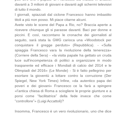
davanti a 3 milioni di giovani e davanti agli schermi televisivi
di tutto il mondo.
I giornali, spiazzati dal ciclone Francesco hanno imbastito
titoli a più non posso. Mi piace citarne alcuni.
Avete visto le scene del Papa a Rio, no? Braccia aperte a
ricevere chiunque gli si parasse davanti. Baci per donne e
piccini. E così, raccontano le cronache dei giornalisti al
seguito, sarà stata la GMG carioca una «Woodstock per
conquistare il gregge perduto» (Repubblica). - «Sulla
spiaggia Francesco vara la rivoluzione della tenerezza»
(Corriere della Sera) - «la visita papale ha gettato un cruda
luce sull’incompetenza di politici a organizzare in modo
trasparente ed efficace i Mondiali di calcio del 2014 e le
Olimpiadi del 2016» (Le Monde) - Si è fatto pellegrino per
esortare la gioventù a lottare contro la corruzione (Der
Spiegel, New York Times) Infine, «da autentico papa dei
poveri e dei giovani» Francesco ce la farà a spingere
«l’antica chiesa di Roma a sciogliere le proprie giunture e a
porsi come “facilitatrice” della fede invece che come
“controllore”» (Luigi Accattoli)?
Insomma, Francesco è un vero rivoluzionario, uno che dice