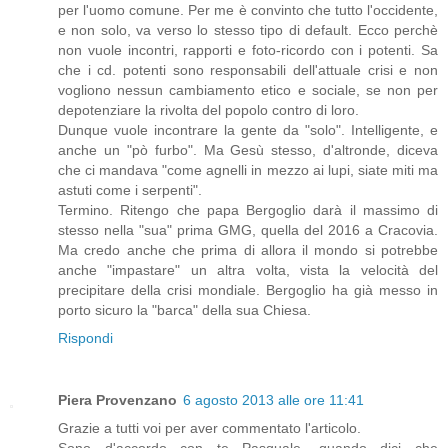
per l'uomo comune. Per me è convinto che tutto l'occidente,
e non solo, va verso lo stesso tipo di default. Ecco perchè
non vuole incontri, rapporti e foto-ricordo con i potenti. Sa
che i cd. potenti sono responsabili dell'attuale crisi e non
vogliono nessun cambiamento etico e sociale, se non per
depotenziare la rivolta del popolo contro di loro.
Dunque vuole incontrare la gente da "solo". Intelligente, e
anche un "pò furbo". Ma Gesù stesso, d'altronde, diceva
che ci mandava "come agnelli in mezzo ai lupi, siate miti ma
astuti come i serpenti".
Termino. Ritengo che papa Bergoglio darà il massimo di
stesso nella "sua" prima GMG, quella del 2016 a Cracovia.
Ma credo anche che prima di allora il mondo si potrebbe
anche "impastare" un altra volta, vista la velocità del
precipitare della crisi mondiale. Bergoglio ha già messo in
porto sicuro la "barca" della sua Chiesa.
Rispondi
Piera Provenzano
6 agosto 2013 alle ore 11:41
Grazie a tutti voi per aver commentato l'articolo.
Sono d'accordo con te Pasquale, quando dici che