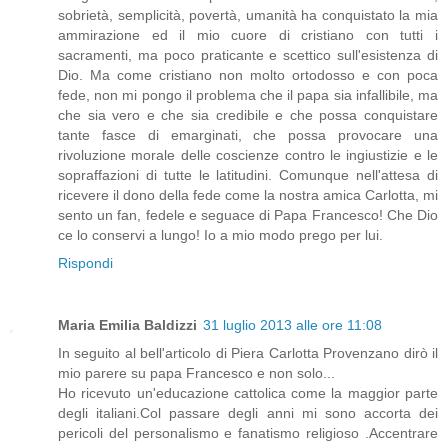
sobrietà, semplicità, povertà, umanità ha conquistato la mia
ammirazione ed il mio cuore di cristiano con tutti i
sacramenti, ma poco praticante e scettico sull'esistenza di
Dio. Ma come cristiano non molto ortodosso e con poca
fede, non mi pongo il problema che il papa sia infallibile, ma
che sia vero e che sia credibile e che possa conquistare
tante fasce di emarginati, che possa provocare una
rivoluzione morale delle coscienze contro le ingiustizie e le
sopraffazioni di tutte le latitudini. Comunque nell'attesa di
ricevere il dono della fede come la nostra amica Carlotta, mi
sento un fan, fedele e seguace di Papa Francesco! Che Dio
ce lo conservi a lungo! Io a mio modo prego per lui.
Rispondi
Maria Emilia Baldizzi
31 luglio 2013 alle ore 11:08
In seguito al bell'articolo di Piera Carlotta Provenzano dirò il
mio parere su papa Francesco e non solo...
Ho ricevuto un'educazione cattolica come la maggior parte
degli italiani.Col passare degli anni mi sono accorta dei
pericoli del personalismo e fanatismo religioso .Accentrare