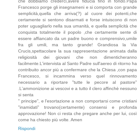
che dobbiamo crederci,avere fiducia fino in fondo.Papa
Francesco porge gli insegnameni e si comporta con grande
semplicità,quella che arriva(?) al cuore dei potenti,che
certamente si sentono disarmati e forse intuiscono di non
poter uguagliarlo nella sua umanità, e quella semplicità che
conquista totalmente il popolo ,che certamente sente di
essere affiancato da un padre buono e comprensivo,umile
fra gli umili, ma tanto grande! Grandiosa la Via
Crucis,spettacolare la sua rappresentazione animata dalla
religiosità dei giovani che non dimenticheranno
facilmente.L'intervista al Santo Padre sull'aereo di ritorno ha
contribuito ancor più a confermare che la Chiesa ,con papa
Francesco, si incammina verso quel rinnovamento
necessario a riportare "tutte le pecore al pastore"
.L'ammonizione ai vescovi e a tutto il clero affinchè nessuno
si senta
" principe", e l'esortazione a non comportarsi come cristiani
"inamidati" trovano(certamente) consensi e profonda
approvazione! Non ci resta che pregare anche per lui, così
come ha chiesto più volte. Amen
Rispondi