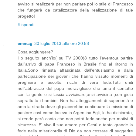
avviso si realizzerà per non parlare poi lo stile di Francesco
che fungerà da catalizzatore della realizzazione di tale
progetto!
Rispondi
emmag
30 luglio 2013 alle ore 20:58
Cosa aggiungere?
Ho seguito anch'io( su TV 2000)8 tutto l'evento,a partire
dall'arrivo di papa Franceso in Brasile fino al ritorno in
Italia.Sono rimasta affascinata dall'entusiasmo e dalla
partecipazione dei giovani che hanno vissuto momenti di
preghiera e ascolto, ricchi di vera fede.Tutti uniti
nell'abbraccio del papa meraviglioso che ama il contatto
con la gente e si lascia avvicinare,anzi avvicina ,con gioia
soprattutto i bambini. Non ha atteggiamenti di superiorità e
ama la strada dove gli piacerebbe continuare la missione di
pastore così come faceva in Argentina.Egli, lo ha dichiarato,
si rende però conto che non potrà farlo,anche per motivi di
sicurezza. E' vivo il suo amore per Gesù e tanto grande la
fede nella misericordia di Dio da non cessare di suggerire