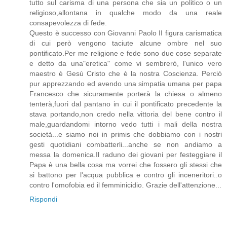
tutto sul carisma di una persona che sia un politico o un
religioso,allontana in qualche modo da una reale
consapevolezza di fede.
Questo è successo con Giovanni Paolo II figura carismatica
di cui però vengono taciute alcune ombre nel suo
pontificato.Per me religione e fede sono due cose separate
e detto da una"eretica" come vi sembrerò, l'unico vero
maestro è Gesù Cristo che è la nostra Coscienza. Perciò
pur apprezzando ed avendo una simpatia umana per papa
Francesco che sicuramente porterà la chiesa o almeno
tenterà,fuori dal pantano in cui il pontificato precedente la
stava portando,non credo nella vittoria del bene contro il
male,guardandomi intorno vedo tutti i mali della nostra
società...e siamo noi in primis che dobbiamo con i nostri
gesti quotidiani combatterli...anche se non andiamo a
messa la domenica.Il raduno dei giovani per festeggiare il
Papa è una bella cosa ma vorrei che fossero gli stessi che
si battono per l'acqua pubblica e contro gli inceneritori..o
contro l'omofobia ed il femminicidio. Grazie dell'attenzione...
Rispondi