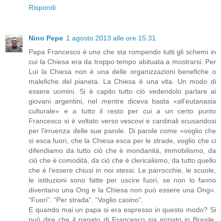
Rispondi
Nino Pepe
1 agosto 2013 alle ore 15:31
Papa Francesco è uno che sta rompendo tutti gli schemi in
cui la Chiesa era da troppo tempo abituata a mostrarsi. Per
Lui la Chiesa non è una delle organizzazioni benefiche o
malefiche del pianeta. La Chiesa è una vita. Un modo di
essere uomini. Si è capito tutto ciò vedendolo parlare ai
giovani argentini, nel mentre diceva basta «all’eutanasia
culturale» e a tutto il resto per cui a un certo punto
Francesco si è voltato verso vescovi e cardinali scusandosi
per l’irruenza delle sue parole. Di parole come «voglio che
si esca fuori, che la Chiesa esca per le strade, voglio che ci
difendiamo da tutto ciò che è mondanità, immobilismo, da
ciò che è comodità, da ciò che è clericalismo, da tutto quello
che è l’essere chiusi in noi stessi. Le parrocchie, le scuole,
le istituzioni sono fatte per uscire fuori, se non lo fanno
diventano una Ong e la Chiesa non può essere una Ong».
“Fuori”. “Per strada”. “Voglio casino”.
E quando mai un papa si era espresso in questo modo? Si
può dire che il papato di Francesco sia iniziato in Brasile,