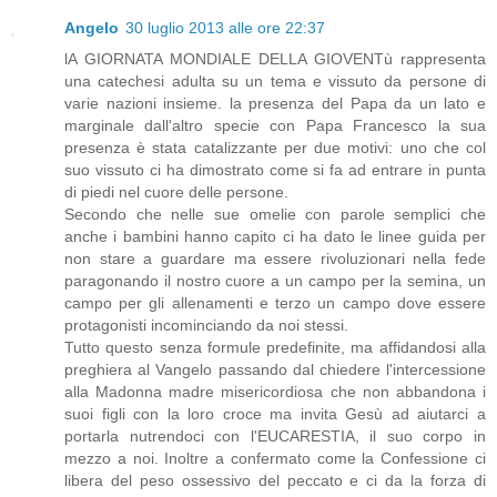
Angelo
30 luglio 2013 alle ore 22:37
lA GIORNATA MONDIALE DELLA GIOVENTù rappresenta
una catechesi adulta su un tema e vissuto da persone di
varie nazioni insieme. la presenza del Papa da un lato e
marginale dall'altro specie con Papa Francesco la sua
presenza è stata catalizzante per due motivi: uno che col
suo vissuto ci ha dimostrato come si fa ad entrare in punta
di piedi nel cuore delle persone.
Secondo che nelle sue omelie con parole semplici che
anche i bambini hanno capito ci ha dato le linee guida per
non stare a guardare ma essere rivoluzionari nella fede
paragonando il nostro cuore a un campo per la semina, un
campo per gli allenamenti e terzo un campo dove essere
protagonisti incominciando da noi stessi.
Tutto questo senza formule predefinite, ma affidandosi alla
preghiera al Vangelo passando dal chiedere l'intercessione
alla Madonna madre misericordiosa che non abbandona i
suoi figli con la loro croce ma invita Gesù ad aiutarci a
portarla nutrendoci con l'EUCARESTIA, il suo corpo in
mezzo a noi. Inoltre a confermato come la Confessione ci
libera del peso ossessivo del peccato e ci da la forza di