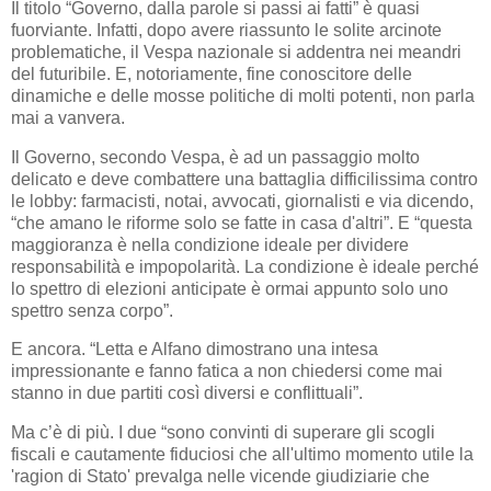
Il titolo “Governo, dalla parole si passi ai fatti” è quasi
fuorviante. Infatti, dopo avere riassunto le solite arcinote
problematiche, il Vespa nazionale si addentra nei meandri
del futuribile. E, notoriamente, fine conoscitore delle
dinamiche e delle mosse politiche di molti potenti, non parla
mai a vanvera.
Il Governo, secondo Vespa, è ad un passaggio molto
delicato e deve combattere una battaglia difficilissima contro
le lobby: farmacisti, notai, avvocati, giornalisti e via dicendo,
“che amano le riforme solo se fatte in casa d'altri”. E “questa
maggioranza è nella condizione ideale per dividere
responsabilità e impopolarità. La condizione è ideale perché
lo spettro di elezioni anticipate è ormai appunto solo uno
spettro senza corpo”.
E ancora. “Letta e Alfano dimostrano una intesa
impressionante e fanno fatica a non chiedersi come mai
stanno in due partiti così diversi e conflittuali”.
Ma c’è di più. I due “sono convinti di superare gli scogli
fiscali e cautamente fiduciosi che all'ultimo momento utile la
'ragion di Stato' prevalga nelle vicende giudiziarie che