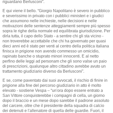
riguardano Berlusconi”.
E qui viene il bello. “Giorgio Napolitano è severo in pubblico
e severissimo in privato con i pubblici ministeri e i giudici
che assumono nelle inchieste, nelle decisioni e nelle
motivazioni delle sentenze atteggiamenti sempre più spesso
sopra le righe della normale ed equilibrata giurisdizione. Per
dirla tutta, il capo dello Stato - a sentire chi gli sta vicino -
non troverebbe accettabile che chi ha governato per quasi
dieci anni ed è stato per venti al centro della politica italiana
finisca in prigione non avendo commesso un omicidio,
rapinato banche o stuprato minori innocenti. E al netto
perfino delle leggi ad personam che gli sono valse un paio
di prescrizioni, qualunque altro cittadino avrebbe avuto un
trattamento giudiziario diverso da Berlusconi”.
E se, come paventato dai suoi avvocati, il rischio di finire in
prigione alla fine del percorso giudiziario in atto è molto
elevato - sostiene Vespa – “un'ora dopo essere entrato a
San Vittore conquisterebbe i compagni di cella, un giorno
dopo il braccio e un mese dopo sarebbe il padrone assoluto
del carcere, oltre che il presidente della squadra di calcio
dei detenuti e l'allenatore di quella delle guardie. Fuori, il