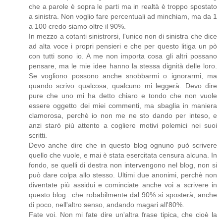
che a parole è sopra le parti ma in realtà è troppo spostato
a sinistra. Non voglio fare percentuali ad minchiam, ma da 1
a 100 credo siamo oltre il 90%.
In mezzo a cotanti sinistrorsi, l'unico non di sinistra che dice
ad alta voce i propri pensieri e che per questo litiga un pò
con tutti sono io. A me non importa cosa gli altri possano
pensare, ma le mie idee hanno la stessa dignità delle loro.
Se vogliono possono anche snobbarmi o ignorarmi, ma
quando scrivo qualcosa, qualcuno mi leggerà. Devo dire
pure che uno mi ha detto chiaro e tondo che non vuole
essere oggetto dei miei commenti, ma sbaglia in maniera
clamorosa, perchè io non me ne sto dando per inteso, e
anzi starò più attento a cogliere motivi polemici nei suoi
scritti.
Devo anche dire che in questo blog ognuno può scrivere
quello che vuole, e mai è stata esercitata censura alcuna. In
fondo, se quelli di destra non intervengono nel blog, non si
può dare colpa allo stesso. Ultimi due anonimi, perchè non
diventate più assidui e cominciate anche voi a scrivere in
questo blog...che robabilmente dal 90% si sposterà, anche
di poco, nell'altro senso, andando magari all'80%.
Fate voi. Non mi fate dire un'altra frase tipica, che cioè la