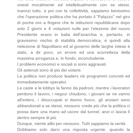
onesti moralmente ed intellettualmente con se stessi,
inannzi tutto, e poi con la collettività, sappiamo benissimo
che l'operazione politica che ha portato il "Palazzo" nel giro
di poche ore a fingere che le istituzioni repubblicane dopo
solo 2 giorni e 4 votazioni nulle per l'elezione del nuovo
Presidente erano in balia dell'anarchia e, pertanto, in
gravissimo rischio di stabilità democratica, è quindi alla
rielezione di Napolitano ed al governo delle larghe intese è
stato, a dir poco, un errore ed una scorretteza della
massima arroganza e, in fondo, inconcludente.
I problemi economici e sociali si sono aggravati.
Gli astenuti sono di più dei votanti.
La politica non produce leaders nè programmi concreti ed
immediatamente operativi.
Le caste e le lobbys la fanno da padroni, mentre i lavoratori
perdono il lavoro, i negozi chiudono, i giovani se ne vanno
all'estero, i disoccupati si danno fuoco, gli anziani sono
abbandonati a se stessi, nessuno crede più che la politica ci
possa dare una mano ad uscire dal tunnel, anzi ci lascia lì
dentro sempre di più.
Dunque, niente alibi per nessuno. Tutti sappiamo la verità.
Dobbiamo solo darci una risposta urgente: quando la