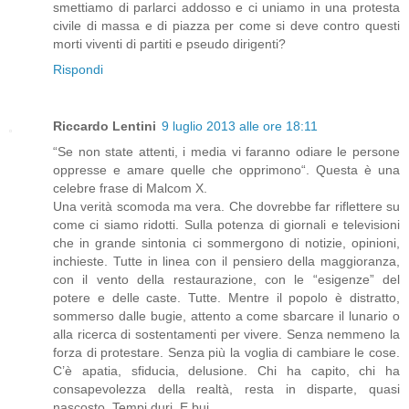
smettiamo di parlarci addosso e ci uniamo in una protesta
civile di massa e di piazza per come si deve contro questi
morti viventi di partiti e pseudo dirigenti?
Rispondi
Riccardo Lentini
9 luglio 2013 alle ore 18:11
“Se non state attenti, i media vi faranno odiare le persone
oppresse e amare quelle che opprimono“. Questa è una
celebre frase di Malcom X.
Una verità scomoda ma vera. Che dovrebbe far riflettere su
come ci siamo ridotti. Sulla potenza di giornali e televisioni
che in grande sintonia ci sommergono di notizie, opinioni,
inchieste. Tutte in linea con il pensiero della maggioranza,
con il vento della restaurazione, con le “esigenze” del
potere e delle caste. Tutte. Mentre il popolo è distratto,
sommerso dalle bugie, attento a come sbarcare il lunario o
alla ricerca di sostentamenti per vivere. Senza nemmeno la
forza di protestare. Senza più la voglia di cambiare le cose.
C’è apatia, sfiducia, delusione. Chi ha capito, chi ha
consapevolezza della realtà, resta in disparte, quasi
nascosto. Tempi duri. E bui