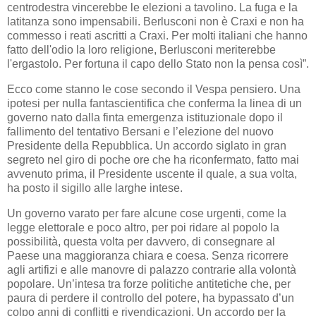
centrodestra vincerebbe le elezioni a tavolino. La fuga e la
latitanza sono impensabili. Berlusconi non è Craxi e non ha
commesso i reati ascritti a Craxi. Per molti italiani che hanno
fatto dell'odio la loro religione, Berlusconi meriterebbe
l'ergastolo. Per fortuna il capo dello Stato non la pensa così”.
Ecco come stanno le cose secondo il Vespa pensiero. Una
ipotesi per nulla fantascientifica che conferma la linea di un
governo nato dalla finta emergenza istituzionale dopo il
fallimento del tentativo Bersani e l’elezione del nuovo
Presidente della Repubblica. Un accordo siglato in gran
segreto nel giro di poche ore che ha riconfermato, fatto mai
avvenuto prima, il Presidente uscente il quale, a sua volta,
ha posto il sigillo alle larghe intese.
Un governo varato per fare alcune cose urgenti, come la
legge elettorale e poco altro, per poi ridare al popolo la
possibilità, questa volta per davvero, di consegnare al
Paese una maggioranza chiara e coesa. Senza ricorrere
agli artifizi e alle manovre di palazzo contrarie alla volontà
popolare. Un’intesa tra forze politiche antitetiche che, per
paura di perdere il controllo del potere, ha bypassato d’un
colpo anni di conflitti e rivendicazioni. Un accordo per la