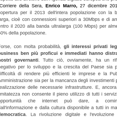
Corriere della Sera,
Enrico Marro,
27
dicembre
201
copertura per il 2013 dell'intera popolazione con la 
larga, cioè con connessioni superiori a 30Mbps e di arr
entro il 2020 alla banda ultralarga (100 Mbps) per alme
50% della popolazione.
Forse, con molta probabilità,
gli interessi privati le
business ben più proficui e immediati hanno distra
nostri governanti
. Tutto ciò, ovviamente, ha un rif
negativo per lo sviluppo e la crescita del Paese sia p
difficoltà di rendere più efficienti le imprese e la Pu
Amministrazione sia per la mancanza degli investimenti 
realizzazione delle necessarie infrastrutture. E, ancora
imitatezza non consente il pieno utilizzo di tutti i serviz
opportunità che internet può dare, a cominc
all'informazione
e dalla cultura disponibile a tutti in m
democratica
. La rivoluzione digitale e l'evoluzione 