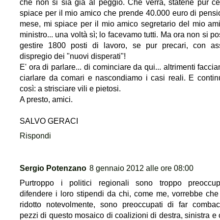
che non si sia già al peggio. Che verrà, statene pur cer
spiace per il mio amico che prende 40.000 euro di pensi
mese, mi spiace per il mio amico segretario del mio am
ministro... una voltà sì; lo facevamo tutti. Ma ora non si 
gestire 1800 posti di lavoro, se pur precari, con as
dispregio dei "nuovi disperati"!
E' ora di parlare... di cominciare da qui... altrimenti facc
ciarlare da comari e nascondiamo i casi reali. E conti
così: a strisciare vili e pietosi.
A presto, amici.
SALVO GERACI
Rispondi
Sergio Potenzano
8 gennaio 2012 alle ore 08:00
Purtroppo i politici regionali sono troppo preoccu
difendere i loro stipendi da chi, come me, vorrebbe che
ridotto notevolmente, sono preoccupati di far combac
pezzi di questo mosaico di coalizioni di destra, sinistra e