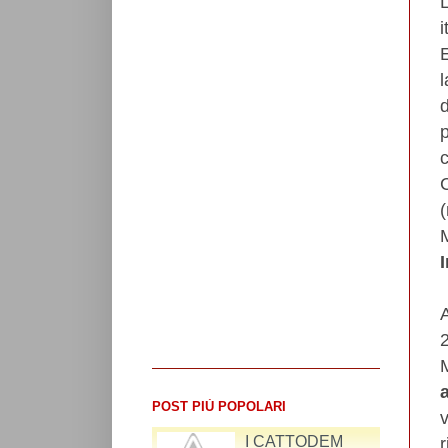
i
l
c
POST PIÙ POPOLARI
RIFLESSIONI SUL
r