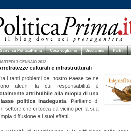
Scrivi su PoliticaPrima
Cosa vogliamo
Disclaimer
Partiti
ARTEDÌ 3 GENNAIO 2012
rretratezze culturali e infrastrutturali
Tra i tanti problemi del nostro Paese ce ne
sono alcuni la cui responsabilità è
totalmente attribuibile alla miopia di una
classe politica
inadeguata
. Parliamo di
n settore che ci tocca da vicino per la sua
mpia diffusione e i suoi effetti.