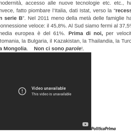
modernità, accesso alle nuove tecnologie etc. etc., h
nvece, fatto piombare l’Italia, dati Istat, verso la “
reces
in serie B
”. Nel 2011 meno della metà delle famiglie h
connessione veloce: il 45,8%. Al Sud siamo fermi al 37,
media europea è del 61%.
Prima di noi,
per velocit
omania, la Bulgaria, il Kazakistan, la Thailandia, la Tur
la Mongolia
.
Non ci sono
parole
!.
PoliticaPrima