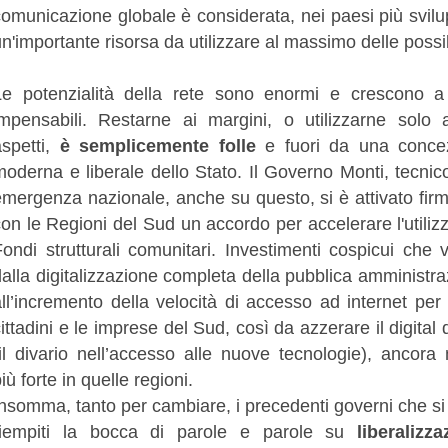
comunicazione globale è considerata, nei paesi più svilu
n'importante risorsa da utilizzare al massimo delle possib
Le potenzialità della rete sono enormi e crescono a 
impensabili. Restarne ai margini, o utilizzarne solo a
aspetti,
è semplicemente folle
e fuori da una conce
moderna e liberale dello Stato. Il Governo Monti, tecnic
emergenza nazionale, anche su questo, si è attivato fir
on le Regioni del Sud un accordo per accelerare l'utiliz
Fondi strutturali comunitari. Investimenti cospicui che
dalla digitalizzazione completa della pubblica amministr
ll’incremento della velocità di accesso ad internet per t
ittadini e le imprese del Sud, così da azzerare il digital 
(il divario nell’accesso alle nuove tecnologie), ancora
iù forte in quelle regioni.
Insomma, tanto per cambiare, i precedenti governi che s
riempiti la bocca di parole e parole su
liberalizza