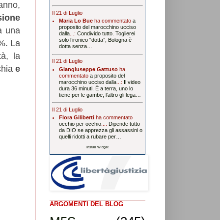
anno,
Il 21 di Luglio
sione
Maria Lo Bue
ha commentato
a
proposito del marocchino ucciso
a una
dalla
...:
Condivido tutto. Toglierei
solo l’ironico “dotta”, Bologna è
5%. La
dotta senza…
à, la
Il 21 di Luglio
chia
e
Giangiuseppe Gattuso
ha
commentato
a proposito del
marocchino ucciso dalla
...:
Il video
dura 36 minuti. È a terra, uno lo
tiene per le gambe, l’altro gli lega…
Il 21 di Luglio
Flora Giliberti
ha commentato
occhio per occhio
...:
Dipende tutto
da DIO se apprezza gli assassini o
quelli ridotti a rubare per…
Install Widget
ARGOMENTI DEL BLOG