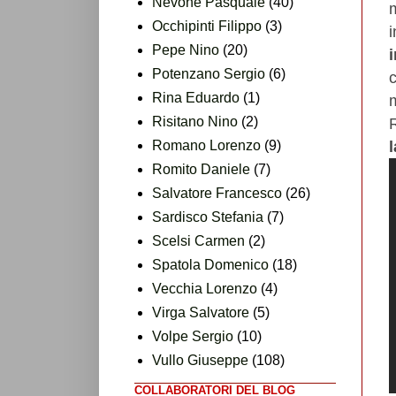
Nevone Pasquale
(40)
Occhipinti Filippo
(3)
i
Pepe Nino
(20)
Potenzano Sergio
(6)
Rina Eduardo
(1)
Risitano Nino
(2)
R
Romano Lorenzo
(9)
Romito Daniele
(7)
Salvatore Francesco
(26)
Sardisco Stefania
(7)
Scelsi Carmen
(2)
Spatola Domenico
(18)
Vecchia Lorenzo
(4)
Virga Salvatore
(5)
Volpe Sergio
(10)
Vullo Giuseppe
(108)
COLLABORATORI DEL BLOG