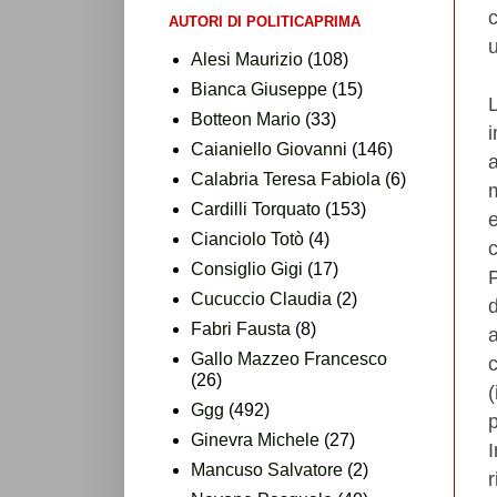
AUTORI DI POLITICAPRIMA
u
Alesi Maurizio
(108)
Bianca Giuseppe
(15)
Botteon Mario
(33)
Caianiello Giovanni
(146)
Calabria Teresa Fabiola
(6)
Cardilli Torquato
(153)
Cianciolo Totò
(4)
c
Consiglio Gigi
(17)
Cucuccio Claudia
(2)
Fabri Fausta
(8)
a
Gallo Mazzeo Francesco
c
(26)
Ggg
(492)
p
Ginevra Michele
(27)
Mancuso Salvatore
(2)