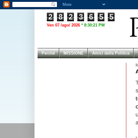
2
8
2
3
6
5
5
Ven 07 /ago/ 2026
*
8:30:21 PM
Perché
MISSIONE
Amici della Politica
M
A
u
a