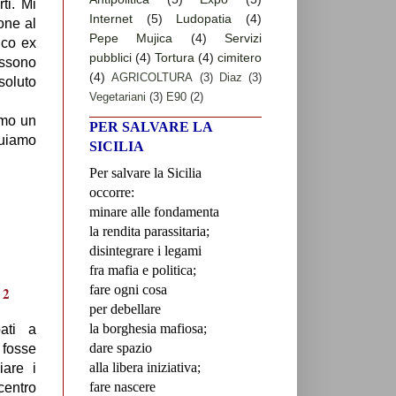
ti. Mi
Internet
(5)
Ludopatia
(4)
one al
Pepe Mujica
(4)
Servizi
ico ex
pubblici
(4)
Tortura
(4)
cimitero
possono
(4)
AGRICOLTURA
(3)
Diaz
(3)
soluto
Vegetariani
(3)
E90
(2)
iamo un
PER SALVARE LA
nuiamo
SICILIA
Per salvare la Sicilia
occorre:
minare alle fondamenta
la rendita parassitaria;
disintegrare i legami
fra mafia e politica;
fare ogni cosa
per debellare
la borghesia mafiosa;
pati a
dare spazio
 fosse
alla libera iniziativa;
iare i
fare nascere
 centro