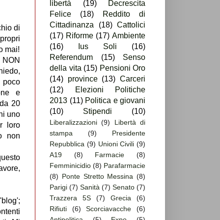
libertà
(19)
Decrescita
Felice
(18)
Reddito di
Cittadinanza
(18)
Cattolici
chio di
(17)
Riforme
(17)
Ambiente
propri
(16)
Ius Soli
(16)
o mai!
Referendum
(15)
Senso
. NON
della vita
(15)
Pensioni Oro
iedo,
(14)
province
(13)
Carceri
a poco
(12)
Elezioni Politiche
ione e
2013
(11)
Politica e giovani
 da 20
(10)
Stipendi
(10)
hi uno
Liberalizzazioni
(9)
Libertà di
r loro
stampa
(9)
Presidente
io non
Repubblica
(9)
Unioni Civili
(9)
A19
(8)
Farmacie
(8)
questo
Femminicidio
(8)
Parafarmacie
avore,
(8)
Ponte Stretto Messina
(8)
Parigi
(7)
Sanità
(7)
Senato
(7)
Trazzera 5S
(7)
Grecia
(6)
blog';
Rifiuti
(6)
Scorciavacche
(6)
ntenti
Antipolitica
(5)
Expo
(5)