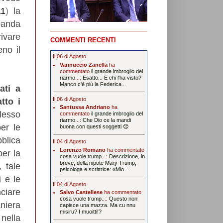
1
)
la
banda
ivare
COMMENTI RECENTI
no il
Il 06 di Agosto
Vannuccio Zanella
ha
commentato
il grande imbroglio del
riarmo
...:
Esatto... E chi l'ha visto?
Manco c'è più la Federica...
gati a
Il 06 di Agosto
tto i
Santussa Andriano
ha
lesso
commentato
il grande imbroglio del
riarmo
...:
Che Dio ce la mandi
er le
buona con questi soggetti 😞
bblica
Il 04 di Agosto
Lorenzo Romano
ha commentato
per la
cosa vuole trump
...:
Descrizione, in
breve, della nipote Mary Trump,
, tale
psicologa e scrittrice: «Mio…
i e le
Il 04 di Agosto
iare
Salvo Castellese
ha commentato
cosa vuole trump
...:
Questo non
aniera
capisce una mazza. Ma cu nnu
misiru? I muoitti!?
nella