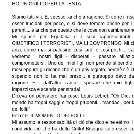
HO UN GRILLO PER LA TESTA
Siamo tutti vili. E, spesso, anche a ragione. Si corre il ris
esser trucidati per poco, e si deve temere anche per i 
parenti... è anche per questo che le cose non cambierann
Mi spiace per Equitalia e i suoi rappresentanti
GIUSTIFICO I TERRORISTI, MA LI COMPRENDO! Mi ch
anzi, come mai si palesino così tardi e così pochi... tr
vedremo i nostri figli - disperati - passare all'az
compromettersi. Uno dei miei figli non prende stipendio
mesi eppure gli dicono che è un privilegiato, perchè c'è c
stipendio non lo ha mai preso... e purtroppo devo da
ragione. E - dall'altro canto - sperare che mio figl
impazzisca e scenda per strada!
Diceva un pensatore francese. Louis Lebret: "Oh Dio, 
mondo ha troppi saggi e troppi prudenti... mandaci, per f
dei folli!"
Ecco: E' IL MOMENTO DEI FOLLI.
Mi assumo la responsabilità di ciò che dico e ne esimo il '
condivido ciò che ha detto Grillo! Bisogna solo esser co