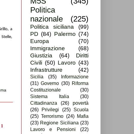
M5S
(345)
Politica
nazionale
(225)
Politica siciliana
(99)
illo, a
PD
(84)
Palermo
(74)
Stelle,
Europa
(70)
Immigrazione
(68)
Giustizia
(64)
Diritti
Civili
(50)
Lavoro
(43)
Infrastrutture
(42)
Sicilia
(35)
Informazione
(31)
Governo
(30)
Riforma
Costituzionale
(30)
ema
Sistema Italia
(30)
Cittadinanza
(26)
povertà
(26)
Privilegi
(25)
Scuola
(25)
Terrorismo
(24)
Mafia
(23)
Regione Siciliana
(23)
Lavoro e Pensioni
(22)