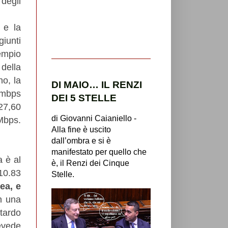
degli
, e la
giunti
sempio
della
no,
la
DI MAIO… IL RENZI
 mbps
DEI 5 STELLE
27,60
di Giovanni Caianiello -
 Mbps.
Alla fine è uscito
dall’ombra e si è
manifestato per quello che
a è al
è, il Renzi dei Cinque
10.83
Stelle.
ea, e
n una
tardo
revede