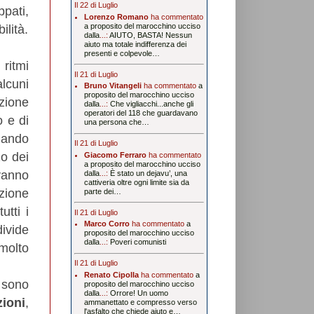
Il 22 di Luglio
ppati,
Lorenzo Romano
ha commentato
a proposito del marocchino ucciso
ilità.
dalla
...:
AIUTO, BASTA! Nessun
aiuto ma totale indifferenza dei
presenti e colpevole…
ritmi
Il 21 di Luglio
lcuni
Bruno Vitangeli
ha commentato
a
proposito del marocchino ucciso
zione
dalla
...:
Che vigliacchi...anche gli
operatori del 118 che guardavano
o e di
una persona che…
mando
Il 21 di Luglio
zo dei
Giacomo Ferraro
ha commentato
a proposito del marocchino ucciso
 vanno
dalla
...:
È stato un dejavu’, una
cattiveria oltre ogni limite sia da
azione
parte dei…
utti i
Il 21 di Luglio
Marco Corro
ha commentato
a
divide
proposito del marocchino ucciso
dalla
...:
Poveri comunisti
 molto
Il 21 di Luglio
Renato Cipolla
ha commentato
a
i sono
proposito del marocchino ucciso
dalla
...:
Orrore! Un uomo
zioni
,
ammanettato e compresso verso
l'asfalto che chiede aiuto e…