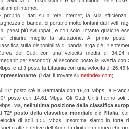
L
a velocità di trasmissione e la diffusione nelle case 
taliani di internet.
E proprio i dati sulla rete internet, la sua efficienza
arghezza di banda, ci portano molto lontani dai livelli rag
dai paesi più sviluppati, e non solo. Intanto qualche e
per chiarire meglio la situazione. Al primo posto 
lassifica sulla disponibilità di banda larga c’è, nienteme
Corea del Sud, con una velocità media di 34,24
(megabit per secondo); al secondo posto la Svezia con 
Mbps, e al 3 posto la Lituania con una velocità di 26.46
Impressionante
.
(i dati li trovate su
netindex.com
)
All’11° posto c’è la Germania con 18,41 Mbps, la Franci
20° posto con 14,61 Mbps. Gli Stati Uniti hanno soli 
Mbps. Ma,
nell’ultima posizione della classifica europ
al 72° posto della classifica mondiale c'è l’Italia
, co
velocità di soli 4.55 Mbps. Insomma siamo in forte ri
ispetto alle direttive dell’Agenda digitale europea che p