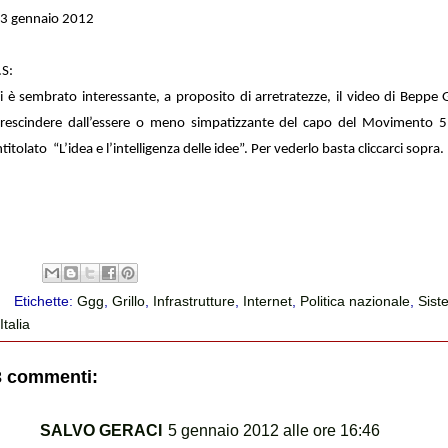
3 gennaio 2012
.S:
i è sembrato interessante, a proposito di arretratezze, il video di Beppe Gr
rescindere dall’essere o meno simpatizzante del capo del Movimento 5 
ntitolato “L’idea e l’intelligenza delle idee”. Per vederlo basta cliccarci sopra.
Etichette:
Ggg
,
Grillo
,
Infrastrutture
,
Internet
,
Politica nazionale
,
Sist
Italia
3 commenti:
SALVO GERACI
5 gennaio 2012 alle ore 16:46