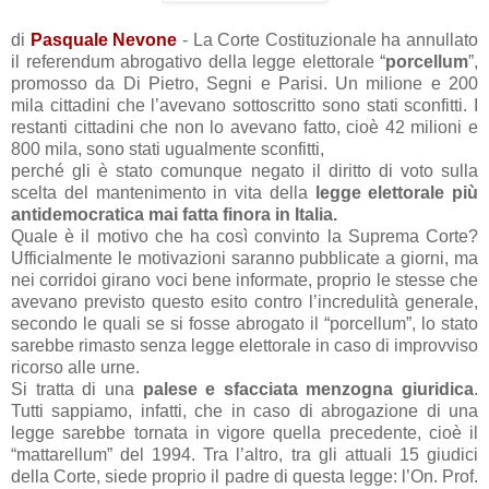
di
Pasquale Nevone
- La Corte Costituzionale ha annullato
il referendum abrogativo della legge elettorale “
porcellum
”,
promosso da Di Pietro, Segni e Parisi. Un milione e 200
mila cittadini che l’avevano sottoscritto sono stati sconfitti. I
restanti cittadini che non lo avevano fatto, cioè 42 milioni e
800 mila, sono stati ugualmente sconfitti,
perché gli è stato comunque negato il diritto di voto sulla
scelta del mantenimento in vita della
legge elettorale più
antidemocratica mai fatta finora in Italia.
Quale è il motivo che ha così convinto la Suprema Corte?
Ufficialmente le motivazioni saranno pubblicate a giorni, ma
nei corridoi girano voci bene informate, proprio le stesse che
avevano previsto questo esito contro l’incredulità generale,
secondo le quali se si fosse abrogato il “porcellum”, lo stato
sarebbe rimasto senza legge elettorale in caso di improvviso
ricorso alle urne.
Si tratta di una
palese e sfacciata menzogna giuridica
.
Tutti sappiamo, infatti, che in caso di abrogazione di una
legge sarebbe tornata in vigore quella precedente, cioè il
“mattarellum” del 1994. Tra l’altro, tra gli attuali 15 giudici
della Corte, siede proprio il padre di questa legge: l’On. Prof.