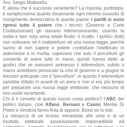
Avv. Sergio Mattarella.
E allora che è successo veramente? La risposta, purtroppo,
è semplicissima quanto disarmante ogni minimo sussulto di
risorgimento democratico di questo paese:
i partiti si sono
ripresi tutto il potere
che i tecnici (Governo e Corte
Costituzionale) gli stavano ridimensionando, usando la
solita e ben nota arma letale finale: il ricatto. I politici (tutti)
non volevano né il mattarellum né una nuova legge, perché
sanno di non sapere e potere controllare l’elettorato in
astensione e in rivolta, sapevano che solo il porcellum gli
consente di avere tutto in mano; quindi hanno detto ai
giudici che se avessero ammesso il referendum, subito a
marzo avrebbero provocato la crisi di governo e a giugno le
elezioni anticipate con il “porcellum”, in quanto il referendum
sarebbe slittato in avanti di un anno e non vi era più tempo
per preparare una nuova legge elettorale, che nessuno di
loro vuole veramente.
Chi è il cervello di questo nuovo corso politico? l’
ABC
dei
politici italiani, cioè
Alfano
,
Bersani
e
Casini
. Mentre Di
Pietro e Vendola fanno finta di opporsi. Bossi se la ride.
La minaccia di un ricorso immediato alle urne e di un
risultato elettorale assolutamente imprevedibile ed