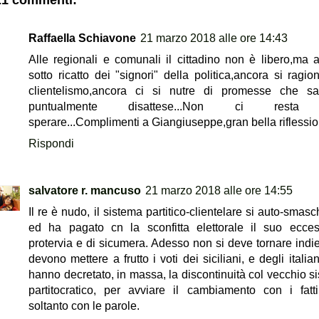
Raffaella Schiavone
21 marzo 2018 alle ore 14:43
Alle regionali e comunali il cittadino non è libero,ma 
sotto ricatto dei "signori" della politica,ancora si ragio
clientelismo,ancora ci si nutre di promesse che s
puntualmente disattese...Non ci resta
sperare...Complimenti a Giangiuseppe,gran bella riflession
Rispondi
salvatore r. mancuso
21 marzo 2018 alle ore 14:55
Il re è nudo, il sistema partitico-clientelare si auto-smas
ed ha pagato cn la sconfitta elettorale il suo ecce
protervia e di sicumera. Adesso non si deve tornare indiet
devono mettere a frutto i voti dei siciliani, e degli italia
hanno decretato, in massa, la discontinuità col vecchio s
partitocratico, per avviare il cambiamento con i fatt
soltanto con le parole.