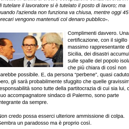
i tutelare il lavoratore si è tutelato il posto di lavoro; ma
quando l'azienda non funziona va chiusa, mentre oggi 45
precari vengono mantenuti col denaro pubblico
.
»
Complimenti davvero. Una
certificazione, con il sigillo
massimo rappresentante d
Sicilia, dei disastri accumul
sulle spalle del popolo iso
che più chiara di così non
sarebbe possibile. E, da persona “perbene”, quasi caduto
ero, gli sarà probabilmente sfuggito che quelle gravissi
esponsabilità sono tutte della partitocrazia di cui sia lui, c
suo accompagnatore sindaco di Palermo, sono parte
integrante da sempre.
Non credo possa esserci ulteriore ammissione di colpa.
Sembra un paradosso ma è proprio così.