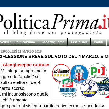
Scrivi su PoliticaPrima
Cosa vogliamo
Disclaimer
Partiti
ERCOLEDÌ 21 MARZO 2018
RIFLESSIONE BREVE SUL VOTO DEL 4 MARZO. E M
i
Giangiuseppe Gattuso
 Mi intriga sempre molto
eggere le “analisi” sui
isultati elettorali del 4
marzo scorso.
 mi incuriosiscono quelle
i chi è rimasto
aggrappato al sistema partitocratico come se non fosse