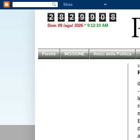
2
8
2
9
9
0
8
Dom 09 /ago/ 2026
*
9:12:10 AM
Perché
MISSIONE
Amici della Politica
M
d
-
l
r
E
d