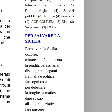
Internet
(5)
Ludopatia
(4)
Pepe Mujica
(4)
Servizi
pubblici
(4)
Tortura
(4)
cimitero
ancora
(4)
AGRICOLTURA
(3)
Diaz
(3)
na per
Vegetariani
(3)
E90
(2)
aranno
PER SALVARE LA
 che
SICILIA
e....
Per salvare la Sicilia
occorre:
minare alle fondamenta
la rendita parassitaria;
disintegrare i legami
cherato
fra mafia e politica;
sso di
fare ogni cosa
ro, si
per debellare
ni, che
la borghesia mafiosa;
istema
dare spazio
i, non
alla libera iniziativa;
fare nascere