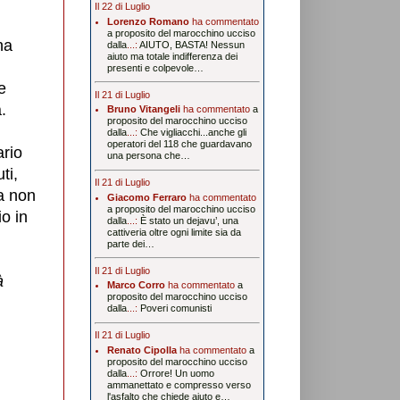
Il 22 di Luglio
Lorenzo Romano
ha commentato
a proposito del marocchino ucciso
ha
dalla
...:
AIUTO, BASTA! Nessun
aiuto ma totale indifferenza dei
presenti e colpevole…
e
Il 21 di Luglio
.
Bruno Vitangeli
ha commentato
a
proposito del marocchino ucciso
dalla
...:
Che vigliacchi...anche gli
operatori del 118 che guardavano
rio
una persona che…
ti,
Il 21 di Luglio
ia non
Giacomo Ferraro
ha commentato
a proposito del marocchino ucciso
o in
dalla
...:
È stato un dejavu’, una
cattiveria oltre ogni limite sia da
parte dei…
Il 21 di Luglio
à
Marco Corro
ha commentato
a
proposito del marocchino ucciso
dalla
...:
Poveri comunisti
Il 21 di Luglio
Renato Cipolla
ha commentato
a
proposito del marocchino ucciso
,
dalla
...:
Orrore! Un uomo
ammanettato e compresso verso
l'asfalto che chiede aiuto e…