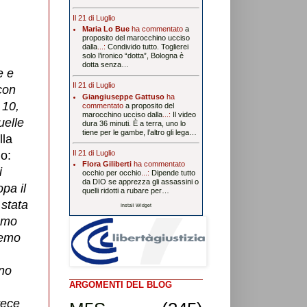
Il 21 di Luglio
Maria Lo Bue
ha commentato
a
proposito del marocchino ucciso
dalla
...:
Condivido tutto. Toglierei
solo l’ironico “dotta”, Bologna è
dotta senza…
e e
Il 21 di Luglio
con
Giangiuseppe Gattuso
ha
 10,
commentato
a proposito del
marocchino ucciso dalla
...:
Il video
uelle
dura 36 minuti. È a terra, uno lo
tiene per le gambe, l’altro gli lega…
lla
Il 21 di Luglio
o:
Flora Giliberti
ha commentato
i
occhio per occhio
...:
Dipende tutto
da DIO se apprezza gli assassini o
opa il
quelli ridotti a rubare per…
 stata
Install Widget
iamo
remo
uno
ARGOMENTI DEL BLOG
vece