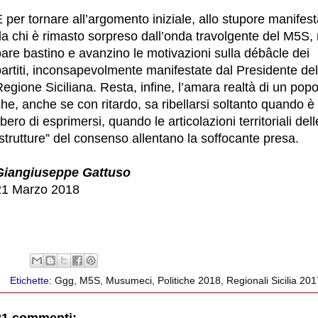
 per tornare all’argomento iniziale, allo stupore manifest
da chi è rimasto sorpreso dall’onda travolgente del M5S,
are bastino e avanzino le motivazioni sulla débâcle dei
artiti, inconsapevolmente manifestate dal Presidente del
egione Siciliana. Resta, infine, l’amara realtà di un popo
he, anche se con ritardo, sa ribellarsi soltanto quando è
ibero di esprimersi, quando le articolazioni territoriali dell
strutture” del consenso allentano la soffocante presa.
Giangiuseppe Gattuso
21 Marzo 2018
Etichette:
Ggg
,
M5S
,
Musumeci
,
Politiche 2018
,
Regionali Sicilia 20
21 commenti: