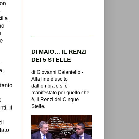
con
o
ilia
no
a
he
DI MAIO… IL RENZI
DEI 5 STELLE
e
a,
di Giovanni Caianiello -
Alla fine è uscito
tanto
dall’ombra e si è
manifestato per quello che
è, il Renzi dei Cinque
ù
Stelle.
ti. Il
di
tato