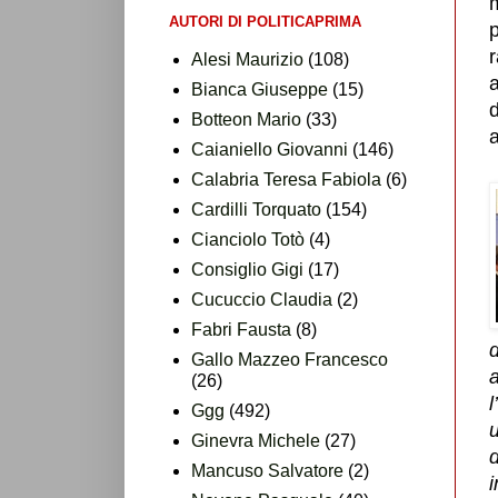
m
AUTORI DI POLITICAPRIMA
p
r
Alesi Maurizio
(108)
Bianca Giuseppe
(15)
d
Botteon Mario
(33)
a
Caianiello Giovanni
(146)
Calabria Teresa Fabiola
(6)
Cardilli Torquato
(154)
Cianciolo Totò
(4)
Consiglio Gigi
(17)
Cucuccio Claudia
(2)
Fabri Fausta
(8)
d
Gallo Mazzeo Francesco
a
(26)
l
Ggg
(492)
Ginevra Michele
(27)
d
Mancuso Salvatore
(2)
i