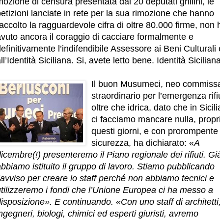
ozione di censura presentata dai 20 deputati grillini, le
etizioni lanciate in rete per la sua rimozione che hanno
accolto la ragguardevole cifra di oltre 80.000 firme, non 
avuto ancora il coraggio di cacciare formalmente e
efinitivamente l’indifendibile Assessore ai Beni Culturali 
ll’Identità Siciliana. Si, avete letto bene. Identità Siciliana
Il buon Musumeci, neo commissa
straordinario per l’emergenza rifiu
oltre che idrica, dato che in Sicil
ci facciamo mancare nulla, propri
questi giorni, e con prorompente
sicurezza, ha dichiarato: «
A
icembre(!) presenteremo il Piano regionale dei rifiuti. Gi
bbiamo istituito il gruppo di lavoro. Stiamo pubblicando
’avviso per creare lo staff perché non abbiamo tecnici e
utilizzeremo i fondi che l’Unione Europea ci ha messo a
isposizione». E continuando. «Con uno staff di architetti
ngegneri, biologi, chimici ed esperti giuristi, avremo