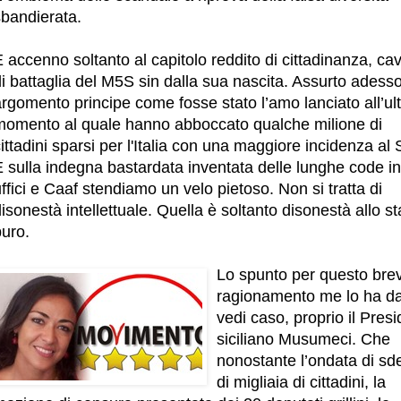
sbandierata.
 accenno soltanto al capitolo reddito di cittadinanza, cav
i battaglia del M5S sin dalla sua nascita. Assurto adess
rgomento principe come fosse stato l’amo lanciato all’ul
momento al quale hanno abboccato qualche milione di
ittadini sparsi per l'Italia con una maggiore incidenza al
 sulla indegna bastardata inventata delle lunghe code in
ffici e Caaf stendiamo un velo pietoso. Non si tratta di
isonestà intellettuale. Quella è soltanto disonestà allo st
puro.
Lo spunto per questo bre
ragionamento me lo ha da
vedi caso, proprio il Pres
siciliano Musumeci. Che
nonostante l’ondata di s
di migliaia di cittadini, la