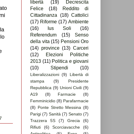
libertà
(19)
Decrescita
ato
Felice
(18)
Reddito di
 mi
Cittadinanza
(18)
Cattolici
(17)
Riforme
(17)
Ambiente
(16)
Ius Soli
(16)
la
Referendum
(15)
Senso
lo
della vita
(15)
Pensioni Oro
(14)
province
(13)
Carceri
e
(12)
Elezioni Politiche
2013
(11)
Politica e giovani
(10)
Stipendi
(10)
Liberalizzazioni
(9)
Libertà di
stampa
(9)
Presidente
Repubblica
(9)
Unioni Civili
(9)
A19
(8)
Farmacie
(8)
Femminicidio
(8)
Parafarmacie
(8)
Ponte Stretto Messina
(8)
Parigi
(7)
Sanità
(7)
Senato
(7)
17
Trazzera 5S
(7)
Grecia
(6)
Rifiuti
(6)
Scorciavacche
(6)
Antipolitica
(5)
Expo
(5)