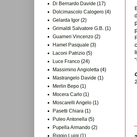
Di Bernardo Davide
(17)
E
Dolcimascolo Calogero
(4)
Gelarda Igor
(2)
p
Grimaldi Salvatore G.B.
(1)
p
Guarneri Vincenzo
(2)
R
c
Hamel Pasquale
(3)
l
Laconi Patrizio
(5)
“
Luce Franco
(24)
Massimino Angioletta
(4)
Mastrangelo Davide
(1)
Merlin Bepo
(1)
Mocera Carlo
(1)
Moscarelli Angelo
(1)
Pasetti Chiara
(1)
Puleo Antonella
(5)
Pupella Armando
(2)
Riggio Luigi
(1)