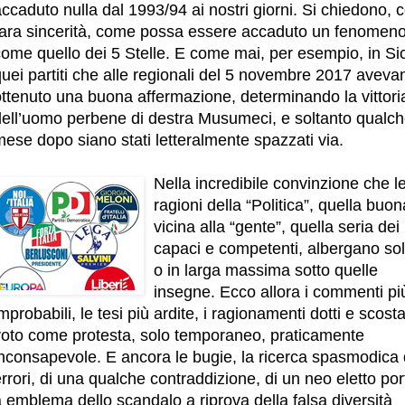
ccaduto nulla dal 1993/94 ai nostri giorni. Si chiedono, 
rara sincerità, come possa essere accaduto un fenomen
ome quello dei 5 Stelle. E come mai, per esempio, in Sic
uei partiti che alle regionali del 5 novembre 2017 aveva
ottenuto una buona affermazione, determinando la vittori
dell’uomo perbene di destra Musumeci, e soltanto qualc
ese dopo siano stati letteralmente spazzati via.
Nella incredibile convinzione che l
ragioni della “Politica”, quella buon
vicina alla “gente”, quella seria dei
capaci e competenti, albergano sol
o in larga massima sotto quelle
insegne. Ecco allora i commenti pi
mprobabili, le tesi più ardite, i ragionamenti dotti e scostan
voto come protesta, solo temporaneo, praticamente
inconsapevole. E ancora le bugie, la ricerca spasmodica 
rrori, di una qualche contraddizione, di un neo eletto por
 emblema dello scandalo a riprova della falsa diversità