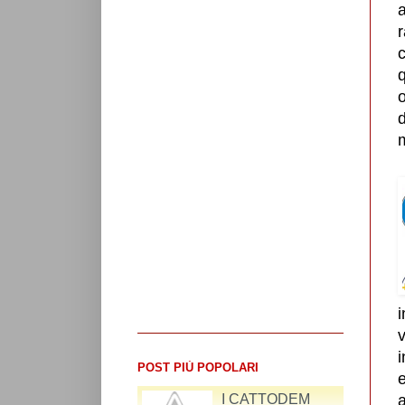
a
c
q
m
i
POST PIÙ POPOLARI
e
RIFLESSIONI SUL
a