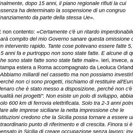
inalmente, dopo 15 anni, il piano regionale rifiuti la cui
assenza ha determinato la sospensione di un congruo
finanziamento da parte della stessa Ue
».
E non contento: «
Certamente c'è un ritardo imperdonabil
sarà compito del mio Governo sanare questa omissione 
n intervento rapido. Tante cose potevano essere fatte 5,
5 anni fa e purtroppo non sono state fatte. E alcune di q
he sono state fatte sono state fatte male
». Ieri, invece, a
stampa estera a Roma accompagnato da Leoluca Orland
Abbiamo miliardi nel cassetto ma non possiamo investirl
erché non ci sono progetti, rischiamo di restituire all'Eur
denaro che è stato messo a disposizione, perché non c'è
ualità nei progetti". Non esiste un polo di sviluppo, abb
olo 600 km di ferrovia elettrificata. Solo tra 2-3 anni pot
are alle imprese siciliane la netta impressione che le
stituzioni credono che la Sicilia possa tornare a essere 
traordinario punto di riferimento e di crescita
.
Finora si è
ensato in Sicilia di creare occupazione senza lavoro; in