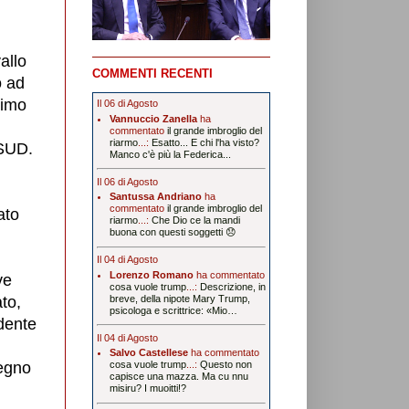
allo
COMMENTI RECENTI
o ad
timo
Il 06 di Agosto
Vannuccio Zanella
ha
commentato
il grande imbroglio del
riarmo
...:
Esatto... E chi l'ha visto?
 SUD.
Manco c'è più la Federica...
Il 06 di Agosto
Santussa Andriano
ha
commentato
il grande imbroglio del
ato
riarmo
...:
Che Dio ce la mandi
buona con questi soggetti 😞
Il 04 di Agosto
Lorenzo Romano
ha commentato
ve
cosa vuole trump
...:
Descrizione, in
to,
breve, della nipote Mary Trump,
psicologa e scrittrice: «Mio…
idente
Il 04 di Agosto
Salvo Castellese
ha commentato
degno
cosa vuole trump
...:
Questo non
capisce una mazza. Ma cu nnu
misiru? I muoitti!?