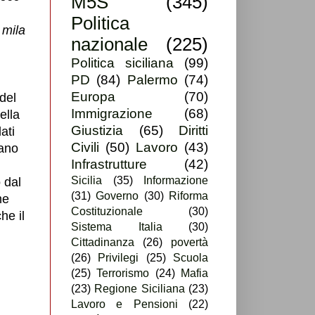
M5S
(345)
Politica
 mila
nazionale
(225)
Politica siciliana
(99)
PD
(84)
Palermo
(74)
Europa
(70)
 del
Immigrazione
(68)
ella
Giustizia
(65)
Diritti
ati
Civili
(50)
Lavoro
(43)
lano
Infrastrutture
(42)
Sicilia
(35)
Informazione
 dal
(31)
Governo
(30)
Riforma
me
Costituzionale
(30)
he il
Sistema Italia
(30)
Cittadinanza
(26)
povertà
(26)
Privilegi
(25)
Scuola
(25)
Terrorismo
(24)
Mafia
(23)
Regione Siciliana
(23)
Lavoro e Pensioni
(22)