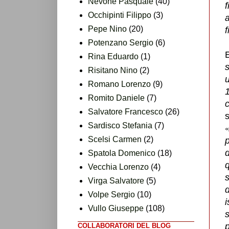
Nevone Pasquale
(40)
f
Occhipinti Filippo
(3)
Pepe Nino
(20)
Potenzano Sergio
(6)
Rina Eduardo
(1)
Risitano Nino
(2)
u
Romano Lorenzo
(9)
1
Romito Daniele
(7)
c
Salvatore Francesco
(26)
Sardisco Stefania
(7)
«
Scelsi Carmen
(2)
p
Spatola Domenico
(18)
q
Vecchia Lorenzo
(4)
s
Virga Salvatore
(5)
d
Volpe Sergio
(10)
i
Vullo Giuseppe
(108)
s
p
COLLABORATORI DEL BLOG