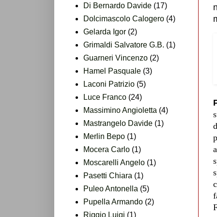
Di Bernardo Davide
(17)
n
m
Dolcimascolo Calogero
(4)
Gelarda Igor
(2)
Grimaldi Salvatore G.B.
(1)
Guarneri Vincenzo
(2)
Hamel Pasquale
(3)
Laconi Patrizio
(5)
Luce Franco
(24)
Massimino Angioletta
(4)
s
Mastrangelo Davide
(1)
d
Merlin Bepo
(1)
p
a
Mocera Carlo
(1)
s
Moscarelli Angelo
(1)
s
Pasetti Chiara
(1)
c
Puleo Antonella
(5)
f
Pupella Armando
(2)
F
Riggio Luigi
(1)