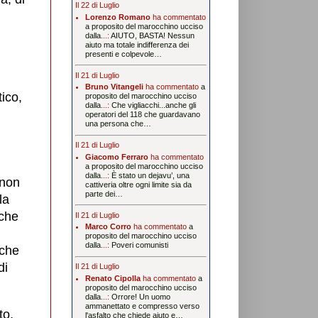
Il 22 di Luglio
Lorenzo Romano
ha commentato
a proposito del marocchino ucciso
dalla
...:
AIUTO, BASTA! Nessun
aiuto ma totale indifferenza dei
presenti e colpevole…
Il 21 di Luglio
Bruno Vitangeli
ha commentato
a
tico,
proposito del marocchino ucciso
dalla
...:
Che vigliacchi...anche gli
,
operatori del 118 che guardavano
una persona che…
Il 21 di Luglio
Giacomo Ferraro
ha commentato
a proposito del marocchino ucciso
dalla
...:
È stato un dejavu’, una
 non
cattiveria oltre ogni limite sia da
parte dei…
la
nche
Il 21 di Luglio
Marco Corro
ha commentato
a
proposito del marocchino ucciso
dalla
...:
Poveri comunisti
nche
di
Il 21 di Luglio
Renato Cipolla
ha commentato
a
proposito del marocchino ucciso
dalla
...:
Orrore! Un uomo
ammanettato e compresso verso
to,
l'asfalto che chiede aiuto e…