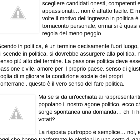
scegliere candidati onesti, competenti 
appassionati… non è affatto facile. E m
volte il motivo dell'ingresso in politica è 
tornaconto personale, ormai si è quasi 
regola del meno peggio.
cendo in politica, è un termine decisamente fuori luogo,
i scende in politica, si dovrebbe assurgere alla politica, 
enso più alto del termine. La passione politica deve ess
assione civile, amore per il proprio paese, senso di giust
oglia di migliorare la condizione sociale dei propri
onterranei, questo è il vero senso del fare politica.
Ma se si da un'occhiata ai rappresentant
popolano il nostro agone politico, ecco c
sorge spontanea una domanda… chi li h
votati?
La risposta purtroppo è semplice… noi, e
eggi che hanno trasformato le elezioni in una sorta di gar