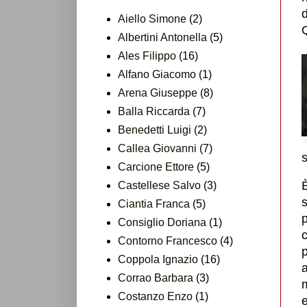
d
Aiello Simone
(2)
Q
Albertini Antonella
(5)
Ales Filippo
(16)
Alfano Giacomo
(1)
Arena Giuseppe
(8)
Balla Riccarda
(7)
Benedetti Luigi
(2)
Callea Giovanni
(7)
s
Carcione Ettore
(5)
È
Castellese Salvo
(3)
s
Ciantia Franca
(5)
p
Consiglio Doriana
(1)
c
Contorno Francesco
(4)
Coppola Ignazio
(16)
a
Corrao Barbara
(3)
m
Costanzo Enzo
(1)
e