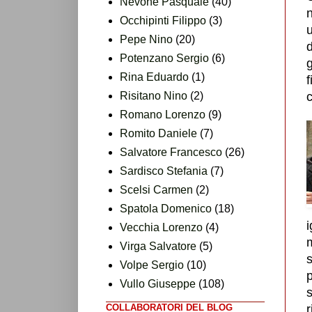
Nevone Pasquale
(40)
Occhipinti Filippo
(3)
u
Pepe Nino
(20)
Potenzano Sergio
(6)
g
Rina Eduardo
(1)
f
Risitano Nino
(2)
c
Romano Lorenzo
(9)
Romito Daniele
(7)
Salvatore Francesco
(26)
Sardisco Stefania
(7)
Scelsi Carmen
(2)
Spatola Domenico
(18)
i
Vecchia Lorenzo
(4)
m
Virga Salvatore
(5)
s
Volpe Sergio
(10)
Vullo Giuseppe
(108)
s
COLLABORATORI DEL BLOG
r