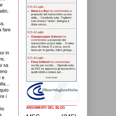
ve
Il 21 di Luglio
ltri,
Maria Lo Bue
ha commentato
a
proposito del marocchino ucciso
dalla
...:
Condivido tutto. Toglierei
solo l’ironico “dotta”, Bologna è
ca,
dotta senza…
a fare
Il 21 di Luglio
Giangiuseppe Gattuso
ha
commentato
a proposito del
marocchino ucciso dalla
...:
Il video
dura 36 minuti. È a terra, uno lo
tiene per le gambe, l’altro gli lega…
so in
Il 21 di Luglio
re,
Flora Giliberti
ha commentato
i sa
occhio per occhio
...:
Dipende tutto
da DIO se apprezza gli assassini o
ieno
quelli ridotti a rubare per…
i e
Install Widget
ulla…
oquio
re i
ARGOMENTI DEL BLOG
lio
a