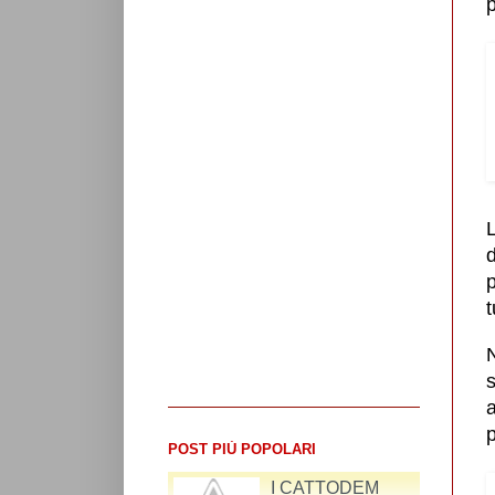
p
L
d
p
t
N
a
p
POST PIÙ POPOLARI
I CATTODEM