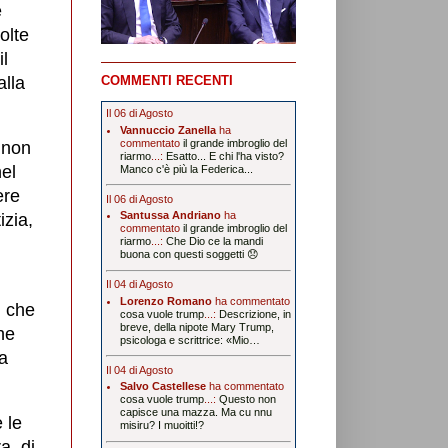
e
olte
il
alla
COMMENTI RECENTI
Il 06 di Agosto
Vannuccio Zanella
ha
commentato
il grande imbroglio del
 non
riarmo
...:
Esatto... E chi l'ha visto?
nel
Manco c'è più la Federica...
ere
Il 06 di Agosto
Santussa Andriano
ha
izia,
commentato
il grande imbroglio del
riarmo
...:
Che Dio ce la mandi
buona con questi soggetti 😞
Il 04 di Agosto
Lorenzo Romano
ha commentato
i che
cosa vuole trump
...:
Descrizione, in
breve, della nipote Mary Trump,
he
psicologa e scrittrice: «Mio…
a
Il 04 di Agosto
Salvo Castellese
ha commentato
cosa vuole trump
...:
Questo non
capisce una mazza. Ma cu nnu
 le
misiru? I muoitti!?
a, di