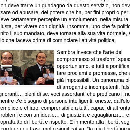
non deve trarre un guadagno da questo servizio, non de
sare od abusare, del potere che ha, per fini propri o per a
deve certamente percepire un emolumento, nella misura
iusta, per vivere con dignità. Insomma, uno che fa politi
inito il suo mandato, deve tornare alla sua vita normale, 
iò che faceva prima di cominciare l’attività politica.
Sembra invece che l'arte del
compromesso si trasformi spes
opportunismo, e tutti a pontifica
fare proclami e promesse, che s
già impossibili. Un panorama p
di arroganti e incompetenti, fals
gnoranti… pieni di se, voci assordanti che predicano il n
entre c’è bisogno di persone intelligenti, oneste, dall'el
emplice e chiaro, comprensibile a tutti, capaci di affronta
problemi e con un ideale… di giustizia e eguaglianza… e
oprattutto di libertà e rispetto. E in merito alla libertà vog
icordare una frase molto significativa: “la mia libertà inizi