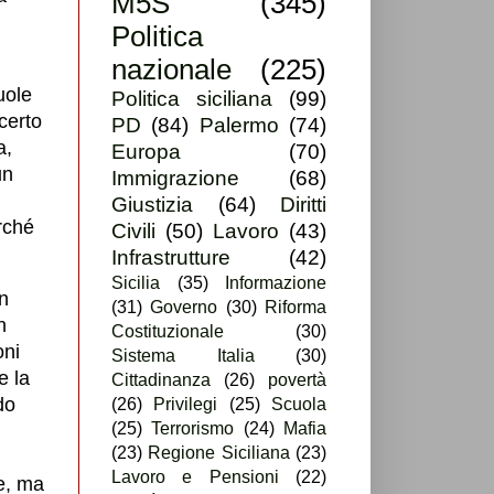
M5S
(345)
Politica
nazionale
(225)
uole
Politica siciliana
(99)
certo
PD
(84)
Palermo
(74)
a,
Europa
(70)
un
Immigrazione
(68)
Giustizia
(64)
Diritti
rché
Civili
(50)
Lavoro
(43)
Infrastrutture
(42)
Sicilia
(35)
Informazione
n
(31)
Governo
(30)
Riforma
n
Costituzionale
(30)
oni
Sistema Italia
(30)
e la
Cittadinanza
(26)
povertà
do
(26)
Privilegi
(25)
Scuola
(25)
Terrorismo
(24)
Mafia
(23)
Regione Siciliana
(23)
Lavoro e Pensioni
(22)
e, ma