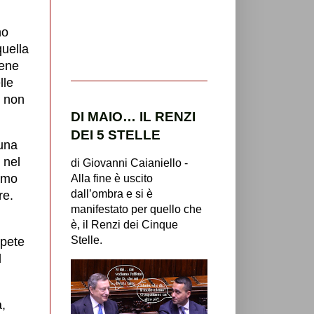
no
quella
bene
lle
, non
DI MAIO… IL RENZI
DEI 5 STELLE
 una
 nel
di Giovanni Caianiello -
iamo
Alla fine è uscito
dall’ombra e si è
re.
manifestato per quello che
è, il Renzi dei Cinque
Stelle.
mpete
l
à,