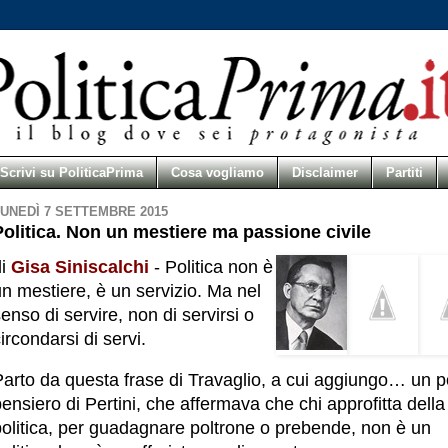
Scrivi su PoliticaPrima
Cosa vogliamo
Disclaimer
Partiti
UNEDÌ 7 SETTEMBRE 2015
Politica. Non un mestiere ma passione civile
di
Gisa Siniscalchi
- Politica non è
n mestiere, è un servizio. Ma nel
enso di servire, non di servirsi o
ircondarsi di servi.
arto da questa frase di Travaglio, a cui aggiungo… un po
ensiero di Pertini, che affermava che chi approfitta della
politica, per guadagnare poltrone o prebende, non è un