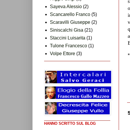
s
Sayeva Alessio
(2)
o
Scancarello Franco
(5)
i
v
Scaravilli Giuseppe
(2)
q
Siniscalchi Gisa
(21)
a
Staccini Luisarita
(1)
B
Tulone Francesco
(1)
Volpe Ettore
(3)
HANNO SCRITTO SUL BLOG