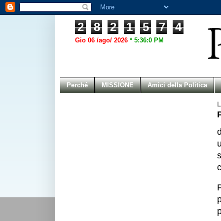
2
8
2
1
5
7
4
Gio 06 /ago/ 2026
*
5:36:0 PM
Perché
MISSIONE
Amici della Politica
L
u
s
c
P
p