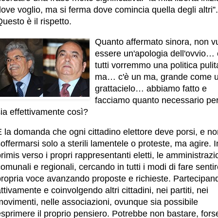
ove voglio, ma si ferma dove comincia quella degli altri”.
uesto è il rispetto.
Quanto affermato sinora, non v
essere un'apologia dell'ovvio… 
tutti vorremmo una politica pulit
ma… c'è un ma, grande come 
grattacielo… abbiamo fatto e
facciamo quanto necessario pe
ia effettivamente così?
 la domanda che ogni cittadino elettore deve porsi, e no
offermarsi solo a sterili lamentele o proteste, ma agire. I
rimis verso i propri rappresentanti eletti, le amministrazi
omunali e regionali, cercando in tutti i modi di fare sentir
propria voce avanzando proposte e richieste. Partecipan
ttivamente e coinvolgendo altri cittadini, nei partiti, nei
ovimenti, nelle associazioni, ovunque sia possibile
sprimere il proprio pensiero. Potrebbe non bastare, fors