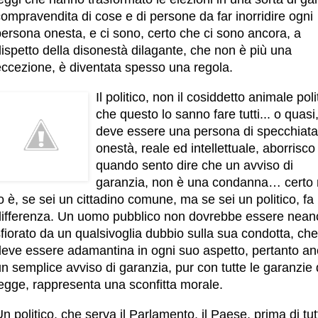
ompravendita di cose e di persone da far inorridire ogni
ersona onesta, e ci sono, certo che ci sono ancora, a
ispetto della disonestà dilagante, che non è più una
eccezione, è diventata spesso una regola.
Il politico, non il cosiddetto animale poli
che questo lo sanno fare tutti... o quasi
deve essere una persona di specchiata
onestà, reale ed intellettuale, aborrisco
quando sento dire che un avviso di
garanzia, non è una condanna… certo
o è, se sei un cittadino comune, ma se sei un politico, fa 
differenza. Un uomo pubblico non dovrebbe essere nea
fiorato da un qualsivoglia dubbio sulla sua condotta, che
deve essere adamantina in ogni suo aspetto, pertanto a
n semplice avviso di garanzia, pur con tutte le garanzie 
legge, rappresenta una sconfitta morale.
n politico, che serva il Parlamento, il Paese, prima di tut