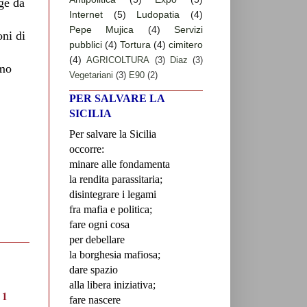
lge da
Internet
(5)
Ludopatia
(4)
Pepe Mujica
(4)
Servizi
oni di
pubblici
(4)
Tortura
(4)
cimitero
(4)
AGRICOLTURA
(3)
Diaz
(3)
imo
Vegetariani
(3)
E90
(2)
PER SALVARE LA
SICILIA
Per salvare la Sicilia
occorre:
minare alle fondamenta
la rendita parassitaria;
disintegrare i legami
fra mafia e politica;
fare ogni cosa
per debellare
la borghesia mafiosa;
dare spazio
alla libera iniziativa;
fare nascere