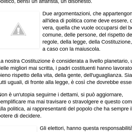
olitico, bensì un affarista, un disonesto.
Due argomentazioni, che appartengo
all'idea di politica come deve essere, 
vera, quella che vuole occuparsi del 
comune, delle persone, del rispetto de
regole, della legge, della Costituzione
a caso con la maiuscola.
a nostra Costituzione è considerata a livello planetario,
elle migliori mai scritta, i padri costituenti hanno lavorato
ieno rispetto della vita, della gente, dell'uguaglianza. S
utti uguali, di fronte alla legge, è così che dovrebbe esse
on è un'utopia seguirne i dettami, si può aggiornare,
semplificare ma mai travisare o stravolgere e questo co
lla politica, ai rappresentanti del popolo che ha sempre i
otere di decidere.
Gli elettori, hanno questa responsabilit