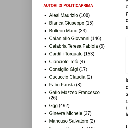
AUTORI DI POLITICAPRIMA
c
p
Alesi Maurizio
(108)
d
Bianca Giuseppe
(15)
Botteon Mario
(33)
Caianiello Giovanni
(146)
Calabria Teresa Fabiola
(6)
Cardilli Torquato
(153)
Cianciolo Totò
(4)
Consiglio Gigi
(17)
Cucuccio Claudia
(2)
l
Fabri Fausta
(8)
Gallo Mazzeo Francesco
s
(26)
Ggg
(492)
u
Ginevra Michele
(27)
Mancuso Salvatore
(2)
U