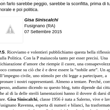
on farlo sarebbe peggio, sarebbe la sconfitta, prima di tu
orale e poi politica.
Gisa Siniscalchi
Fusignano (RA)
07 Settembre 2015
P.S
.
Riceviamo e volentieri pubblichiamo questa bella riflessi
ulla Politica. Con la P maiuscola tanto per esser precisi. Una
ichiarazione d’amore che riempie il cuore, una consapevolez
oco comune su ciò che è e deve essere la “nobile arte”. Un a
ll’impegno civile, uno stimolo per chi legge a partecipare, a
pronare i nostri rappresentanti. Almeno a tentare. Perché, co
pesso, andiamo dicendo su questo blog, tutto dipende dai citt
he al di la delle sterili lamentazioni hanno il dovere di darsi 
are.
Gisa Siniscalchi
, classe 1956 è nata a Salerno, vive e la
usignano Ravenna, esperta di numeri e bilanci, ha trasformat