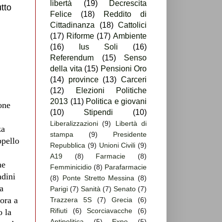
libertà
(19)
Decrescita
tto
Felice
(18)
Reddito di
Cittadinanza
(18)
Cattolici
(17)
Riforme
(17)
Ambiente
(16)
Ius Soli
(16)
Referendum
(15)
Senso
della vita
(15)
Pensioni Oro
(14)
province
(13)
Carceri
(12)
Elezioni Politiche
2013
(11)
Politica e giovani
one
(10)
Stipendi
(10)
Liberalizzazioni
(9)
Libertà di
za
stampa
(9)
Presidente
ppello
Repubblica
(9)
Unioni Civili
(9)
A19
(8)
Farmacie
(8)
me
Femminicidio
(8)
Parafarmacie
adini
(8)
Ponte Stretto Messina
(8)
da
Parigi
(7)
Sanità
(7)
Senato
(7)
vora a
Trazzera 5S
(7)
Grecia
(6)
Rifiuti
(6)
Scorciavacche
(6)
o la
Antipolitica
(5)
Expo
(5)