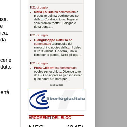
Il 21 di Luglio
Maria Lo Bue
ha commentato
a
proposito del marocchino ucciso
usa.
dalla
...:
Condivido tutto. Toglierei
solo l’ironico “dotta”, Bologna è
re
dotta senza…
ica,
Il 21 di Luglio
 da
Giangiuseppe Gattuso
ha
commentato
a proposito del
marocchino ucciso dalla
...:
Il video
dura 36 minuti. È a terra, uno lo
tiene per le gambe, l’altro gli lega…
ncerie
Il 21 di Luglio
ttutto
Flora Giliberti
ha commentato
occhio per occhio
...:
Dipende tutto
da DIO se apprezza gli assassini o
quelli ridotti a rubare per…
Install Widget
bertà
ARGOMENTI DEL BLOG