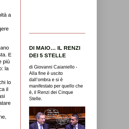
ltà a
gere
DI MAIO… IL RENZI
umano
sta. E
DEI 5 STELLE
 più
di Giovanni Caianiello -
: la
Alla fine è uscito
dall’ombra e si è
hi lo
manifestato per quello che
a il
è, il Renzi dei Cinque
asi
Stelle.
atare
a
ne,