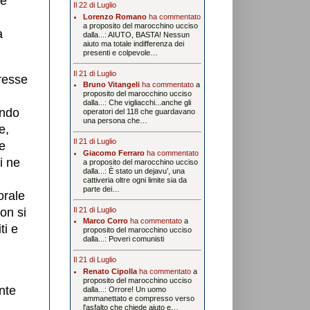
he
Il 22 di Luglio
Lorenzo Romano
ha commentato
a proposito del marocchino ucciso
a
dalla
...:
AIUTO, BASTA! Nessun
aiuto ma totale indifferenza dei
presenti e colpevole…
Il 21 di Luglio
presse
Bruno Vitangeli
ha commentato
a
proposito del marocchino ucciso
dalla
...:
Che vigliacchi...anche gli
ondo
operatori del 118 che guardavano
una persona che…
e,
Il 21 di Luglio
ve
Giacomo Ferraro
ha commentato
i ne
a proposito del marocchino ucciso
dalla
...:
È stato un dejavu’, una
cattiveria oltre ogni limite sia da
parte dei…
orale
Il 21 di Luglio
on si
Marco Corro
ha commentato
a
ti e
proposito del marocchino ucciso
dalla
...:
Poveri comunisti
,
Il 21 di Luglio
Renato Cipolla
ha commentato
a
proposito del marocchino ucciso
nte
dalla
...:
Orrore! Un uomo
ammanettato e compresso verso
l'asfalto che chiede aiuto e…