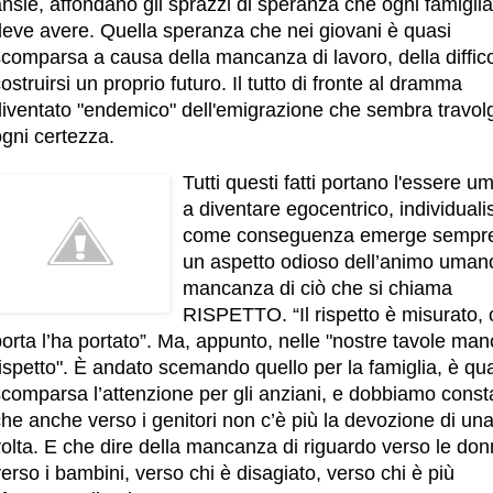
nsie, affondano gli sprazzi di speranza che ogni famiglia
deve avere. Quella speranza che nei giovani è quasi
comparsa a causa della mancanza di lavoro, della diffico
ostruirsi un proprio futuro. Il tutto di fronte al dramma
diventato "endemico" dell'emigrazione che sembra travol
gni certezza.
Tutti questi fatti portano l'essere 
a diventare egocentrico, individuali
come conseguenza emerge sempre
un aspetto odioso dell’animo umano
mancanza di ciò che si chiama
RISPETTO. “Il rispetto è misurato, c
orta l’ha portato”. Ma, appunto, nelle "nostre tavole manc
ispetto". È andato scemando quello per la famiglia, è qu
scomparsa l’attenzione per gli anziani, e dobbiamo const
he anche verso i genitori non c’è più la devozione di un
olta. E che dire della mancanza di riguardo verso le don
erso i bambini, verso chi è disagiato, verso chi è più