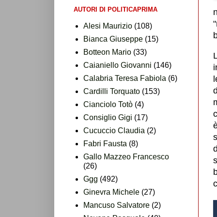
AUTORI DI POLITICAPRIMA
"
Alesi Maurizio
(108)
b
Bianca Giuseppe
(15)
Botteon Mario
(33)
L
Caianiello Giovanni
(146)
i
Calabria Teresa Fabiola
(6)
d
Cardilli Torquato
(153)
m
Cianciolo Totò
(4)
Consiglio Gigi
(17)
è
Cucuccio Claudia
(2)
Fabri Fausta
(8)
d
Gallo Mazzeo Francesco
s
(26)
b
Ggg
(492)
Ginevra Michele
(27)
Mancuso Salvatore
(2)