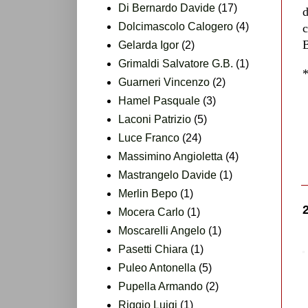
Di Bernardo Davide
(17)
d
Dolcimascolo Calogero
(4)
c
B
Gelarda Igor
(2)
Grimaldi Salvatore G.B.
(1)
Guarneri Vincenzo
(2)
Hamel Pasquale
(3)
Laconi Patrizio
(5)
Luce Franco
(24)
Massimino Angioletta
(4)
Mastrangelo Davide
(1)
Merlin Bepo
(1)
Mocera Carlo
(1)
Moscarelli Angelo
(1)
Pasetti Chiara
(1)
Puleo Antonella
(5)
Pupella Armando
(2)
Riggio Luigi
(1)