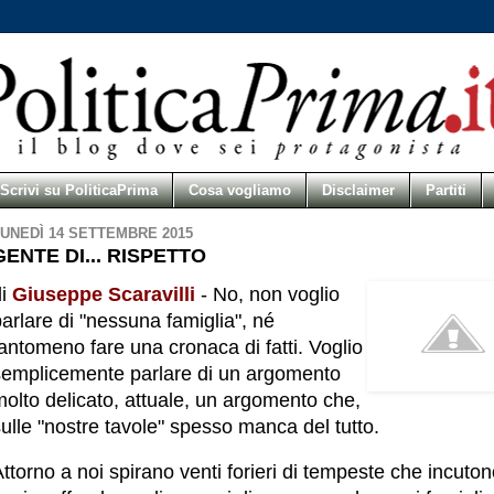
Scrivi su PoliticaPrima
Cosa vogliamo
Disclaimer
Partiti
UNEDÌ 14 SETTEMBRE 2015
GENTE DI... RISPETTO
di
Giuseppe
Scaravilli
- No, non voglio
arlare di "nessuna famiglia", né
antomeno fare una cronaca di fatti. Voglio
semplicemente parlare di un argomento
olto delicato, attuale, un argomento che,
ulle "nostre tavole" spesso manca del tutto.
ttorno a noi spirano venti forieri di tempeste che incuto