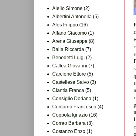
Aiello Simone
(2)
Albertini Antonella
(5)
P
Ales Filippo
(16)
r
Alfano Giacomo
(1)
w
Arena Giuseppe
(8)
c
Balla Riccarda
(7)
s
Benedetti Luigi
(2)
P
Callea Giovanni
(7)
s
Carcione Ettore
(5)
q
Castellese Salvo
(3)
s
m
Ciantia Franca
(5)
r
Consiglio Doriana
(1)
p
Contorno Francesco
(4)
n
Coppola Ignazio
(16)
H
Corrao Barbara
(3)
c
Costanzo Enzo
(1)
o