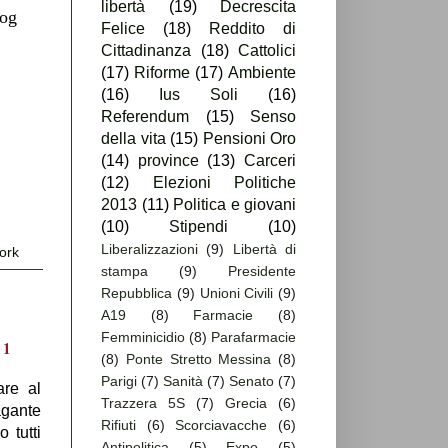
libertà
(19)
Decrescita
log
Felice
(18)
Reddito di
Cittadinanza
(18)
Cattolici
(17)
Riforme
(17)
Ambiente
(16)
Ius Soli
(16)
Referendum
(15)
Senso
della vita
(15)
Pensioni Oro
(14)
province
(13)
Carceri
(12)
Elezioni Politiche
2013
(11)
Politica e giovani
(10)
Stipendi
(10)
Liberalizzazioni
(9)
Libertà di
ork
stampa
(9)
Presidente
Repubblica
(9)
Unioni Civili
(9)
A19
(8)
Farmacie
(8)
Femminicidio
(8)
Parafarmacie
(8)
Ponte Stretto Messina
(8)
Parigi
(7)
Sanità
(7)
Senato
(7)
are al
Trazzera 5S
(7)
Grecia
(6)
agante
Rifiuti
(6)
Scorciavacche
(6)
 tutti
Antipolitica
(5)
Expo
(5)