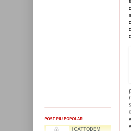
a
s
c
o
p
r
c
v
POST PIÙ POPOLARI
v
RIFLESSIONI SUL