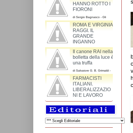
s
I CATTODEM
SINDACO DI
HANNO ROTTO I
ROMA VIRGINIA
FIORONI
RAGGI DI UNO
CHE NON HA MAI
di Sergio Bagnasco - Gli
argomenti dei cattodem
VOTATO M5S
ROMA E VIRGINIA
riguardo al ddl Cirinnà sono
un miscuglio
RAGGI. IL
GRANDE
INGANNO
di Maurizio Alesi - Una volta si andava a Roma
Il canone RAI nella
b
per vedere il Colosseo, l’Altare della Patria, il
bolletta della luce è
colonnato di S. Pietro o Piazza Navona.
c
una truffa
v
di Salvatore G. B. Grimaldi -
h
La RAI-Radiotelevisione
Italiana S.p.A. è una azienda
c
così come lo è SKY o
Mediaset.