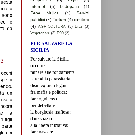
questa
Internet
(5)
Ludopatia
(4)
 molto
Pepe Mujica
(4)
Servizi
i sono
pubblici
(4)
Tortura
(4)
cimitero
 ed è
(4)
AGRICOLTURA
(3)
Diaz
(3)
nto da
Vegetariani
(3)
E90
(2)
PER SALVARE LA
SICILIA
Per salvare la Sicilia
occorre:
minare alle fondamenta
i occhi
la rendita parassitaria;
spetto
disintegrare i legami
ivendo.
fra mafia e politica;
 da un
fare ogni cosa
a solo
per debellare
ancora
la borghesia mafiosa;
te la
dare spazio
 figli
alla libera iniziativa;
 parte
fare nascere
i altri