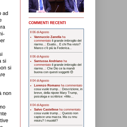
o ad
e
COMMENTI RECENTI
ura
Il 06 di Agosto
i-
Vannuccio Zanella
ha
per
commentato
il grande imbroglio del
riarmo
...:
Esatto... E chi l'ha visto?
Manco c'è più la Federica...
si
Il 06 di Agosto
 si
Santussa Andriano
ha
commentato
il grande imbroglio del
non si
riarmo
...:
Che Dio ce la mandi
buona con questi soggetti 😞
are
Il 04 di Agosto
Lorenzo Romano
ha commentato
cosa vuole trump
...:
Descrizione, in
à non
breve, della nipote Mary Trump,
psicologa e scrittrice: «Mio…
Il 04 di Agosto
amo
Salvo Castellese
ha commentato
ente
cosa vuole trump
...:
Questo non
capisce una mazza. Ma cu nnu
tive
misiru? I muoitti!?