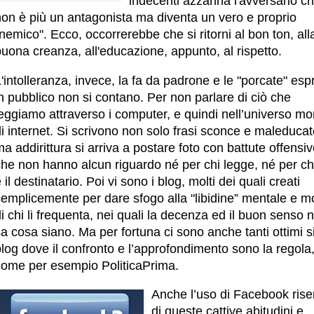
indecenti azzanna l'avversario c
non è più un antagonista ma diventa un vero e proprio
nemico". Ecco, occorrerebbe che si ritorni al bon ton, all
uona creanza, all'educazione, appunto, al rispetto.
'intolleranza, invece, la fa da padrone e le "porcate" es
n pubblico non si contano. Per non parlare di ciò che
leggiamo attraverso i computer, e quindi nell’universo m
i internet. Si scrivono non solo frasi sconce e maleducat
a addirittura si arriva a postare foto con battute offensi
che non hanno alcun riguardo né per chi legge, né per ch
 il destinatario. Poi vi sono i blog, molti dei quali creati
semplicemente per dare sfogo alla "libidine” mentale e m
i chi li frequenta, nei quali la decenza ed il buon senso n
a cosa siano. Ma per fortuna ci sono anche tanti ottimi si
log dove il confronto e l’approfondimento sono la regola
come per esempio PoliticaPrima.
Anche l’uso di Facebook rise
di queste cattive abitudini e,