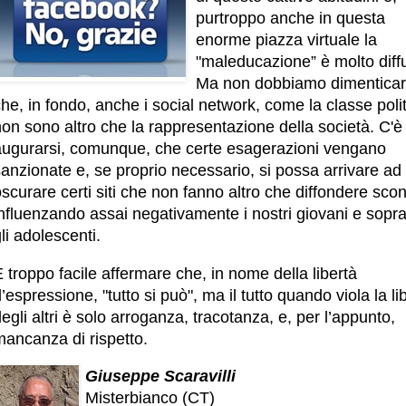
purtroppo anche in questa
enorme piazza virtuale la
"maleducazione” è molto diff
Ma non dobbiamo dimentica
he, in fondo, anche i social network, come la classe polit
on sono altro che la rappresentazione della società. C'è
augurarsi, comunque, che certe esagerazioni vengano
anzionate e, se proprio necessario, si possa arrivare ad
scurare certi siti che non fanno altro che diffondere sco
nfluenzando assai negativamente i nostri giovani e sopra
li adolescenti.
 troppo facile affermare che, in nome della libertà
’espressione, "tutto si può", ma il tutto quando viola la li
egli altri è solo arroganza, tracotanza, e, per l’appunto,
mancanza di rispetto.
Giuseppe Scaravilli
Misterbianco (CT)