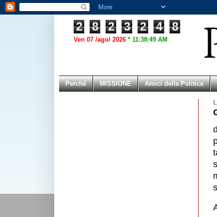
2
8
2
3
2
4
8
Ven 07 /ago/ 2026
*
11:38:49 AM
Perché
MISSIONE
Amici della Politica
L
p
t
m
s
A