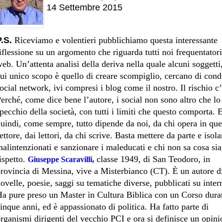
14 Settembre 2015
.S.
Riceviamo e volentieri pubblichiamo questa interessante
iflessione su un argomento che riguarda tutti noi frequentatori
eb. Un’attenta analisi della deriva nella quale alcuni soggetti,
ui unico scopo è quello di creare scompiglio, cercano di cond
ocial network, ivi compresi i blog come il nostro. Il rischio c’
erché, come dice bene l’autore, i social non sono altro che lo
pecchio della società, con tutti i limiti che questo comporta. 
uindi, come sempre, tutto dipende da noi, da chi opera in que
ettore, dai lettori, da chi scrive. Basta mettere da parte e isola
alintenzionati e sanzionare i maleducati e chi non sa cosa sia 
ispetto.
classe 1949, di San Teodoro, in
Giuseppe Scaravilli
,
rovincia di Messina, vive a Misterbianco (CT). È un autore d
ovelle, poesie, saggi su tematiche diverse, pubblicati su inter
a pure preso un Master in Cultura Biblica con un Corso dura
inque anni, ed è appassionato di politica. Ha fatto parte di
rganismi dirigenti del vecchio PCI e ora si definisce un opini