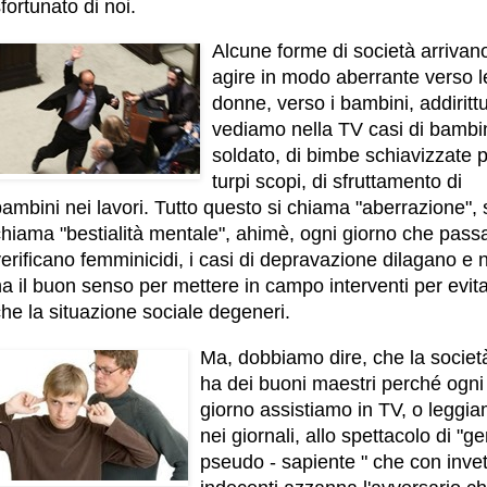
fortunato di noi.
Alcune forme di società arrivan
agire in modo aberrante verso l
donne, verso i bambini, addiritt
vediamo nella TV casi di bambin
soldato, di bimbe schiavizzate 
turpi scopi, di sfruttamento di
ambini nei lavori. Tutto questo si chiama "aberrazione", 
hiama "bestialità mentale", ahimè, ogni giorno che passa
erificano femminicidi, i casi di depravazione dilagano e 
a il buon senso per mettere in campo interventi per evit
he la situazione sociale degeneri.
Ma, dobbiamo dire, che la societ
ha dei buoni maestri perché ogni
giorno assistiamo in TV, o leggi
nei giornali, allo spettacolo di "g
pseudo - sapiente " che con invet