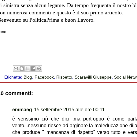
i sinistra senza alcun legame. Da tempo frequenta il nostro b
on numerosi commenti e questo è il suo primo articolo.
envenuto su PoliticaPrima e buon Lavoro.
***
Etichette:
Blog
,
Facebook
,
Rispetto
,
Scaravilli Giuseppe
,
Social Netw
20 commenti:
emmaeg
15 settembre 2015 alle ore 00:11
è verissimo ciò che dici ,ma purtroppo è come parl
vento...nessuno riesce ad arginare la maleducazione dil
che produce " mancanza di rispetto" verso tutto e verso