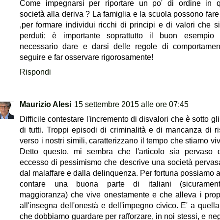
Come impegnarsi per riportare un po' di ordine in 
società alla deriva ? La famiglia e la scuola possono fare
,per formare individui ricchi di principi e di valori che s
perduti; è importante soprattutto il buon esempio
necessario dare e darsi delle regole di comportame
seguire e far osservare rigorosamente!
Rispondi
Maurizio Alesi
15 settembre 2015 alle ore 07:45
Difficile contestare l'incremento di disvalori che è sotto gl
di tutti. Troppi episodi di criminalità e di mancanza di ri
verso i nostri simili, caratterizzano il tempo che stiamo v
Detto questo, mi sembra che l'articolo sia pervaso
eccesso di pessimismo che descrive una società pervas
dal malaffare e dalla delinquenza. Per fortuna possiamo 
contare una buona parte di italiani (sicuramen
maggioranza) che vive onestamente e che alleva i propri
all'insegna dell'onestà e dell'impegno civico. E' a quella
che dobbiamo guardare per rafforzare, in noi stessi, e negl