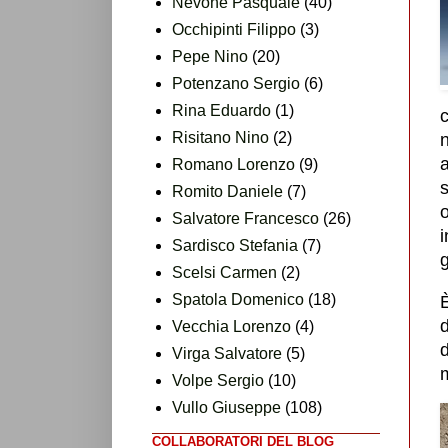
Nevone Pasquale
(40)
Occhipinti Filippo
(3)
Pepe Nino
(20)
Potenzano Sergio
(6)
Rina Eduardo
(1)
c
Risitano Nino
(2)
n
Romano Lorenzo
(9)
s
Romito Daniele
(7)
o
Salvatore Francesco
(26)
i
Sardisco Stefania
(7)
g
Scelsi Carmen
(2)
Spatola Domenico
(18)
È
d
Vecchia Lorenzo
(4)
d
Virga Salvatore
(5)
Volpe Sergio
(10)
Vullo Giuseppe
(108)
COLLABORATORI DEL BLOG