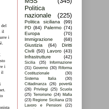
M5S
(345)
Politica
nazionale
(225)
Politica siciliana
(99)
 del
PD
(84)
Palermo
(74)
 il
Europa
(70)
urre i
Immigrazione
(68)
è.
Giustizia
(64)
Diritti
Civili
(50)
Lavoro
(43)
E
Infrastrutture
(42)
sto
Sicilia
(35)
Informazione
re i
(31)
Governo
(30)
Riforma
il
Costituzionale
(30)
Sistema Italia
(30)
i
Cittadinanza
(26)
povertà
(26)
Privilegi
(25)
Scuola
net.
(25)
Terrorismo
(24)
Mafia
to
(23)
Regione Siciliana
(23)
Lavoro e Pensioni
(22)
onista