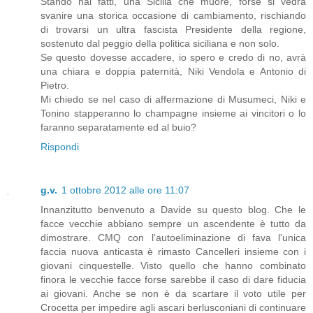
Stando hai fatti, una Sicilia che muore, forse si vedrà
svanire una storica occasione di cambiamento, rischiando
di trovarsi un ultra fascista Presidente della regione,
sostenuto dal peggio della politica siciliana e non solo.
Se questo dovesse accadere, io spero e credo di no, avrà
una chiara e doppia paternità, Niki Vendola e Antonio di
Pietro.
Mi chiedo se nel caso di affermazione di Musumeci, Niki e
Tonino stapperanno lo champagne insieme ai vincitori o lo
faranno separatamente ed al buio?
Rispondi
g.v.
1 ottobre 2012 alle ore 11:07
Innanzitutto benvenuto a Davide su questo blog. Che le
facce vecchie abbiano sempre un ascendente è tutto da
dimostrare. CMQ con l'autoeliminazione di fava l'unica
faccia nuova anticasta è rimasto Cancelleri insieme con i
giovani cinquestelle. Visto quello che hanno combinato
finora le vecchie facce forse sarebbe il caso di dare fiducia
ai giovani. Anche se non è da scartare il voto utile per
Crocetta per impedire agli ascari berlusconiani di continuare