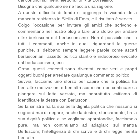
dai continui fallimenti elettorali di Rita Borsellino.
Bisogna che qualcuno se ne faccia una ragione.
A queste difficoltà di fondo si aggiunga la vicenda della
mancata residenza in Sicilia di Fava, e il risultato è servito.
Colgo l'occasione per invitare gli amici che scrivono e
commentano nel nostro blog a fare uno sforzo per andare
oltre berlusconi e il berlusconismo. Non è possibile che in
tutti i commenti, anche in quelli riguardanti le guerre
puniche, si debbano sempre leggere parole come ascari
berlusconiani, assetto politico stantio e indecoroso evocato
dal berlusconismo, ecc.
Ormai questi concetti sono diventati come veri e propri
oggetti buoni per arredare qualunque commento politico.
Suvvia, facciamo uno sforzo per capire che la politica ha
ben altre motivazioni e ben altri scopi che non continuare a
piangere sul latte versato, ma soprattutto evitiamo di
identificare la destra con Berlusconi.
Se la sinistra ha la sua bella dignità politica che nessuno si
sognerà mai di negare, anche la destra, storicamente, ha la
sua dignità politica e se vogliamo approfondire, facciamolo
pure, ma non continuiamo ad adagiarci sul mantra
Berlusconi; l'intelligenza di chi scrive e di chi legge merita
ben altro.