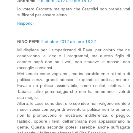
Anonimo
2 ottobre 2012 alle ore 15:12
Io voterò Crocetta ma spero che Cracolici non prenda voti
sufficenti per essere eletto
Rispondi
NINO PEPE
2 ottobre 2012 alle ore 16:22
Mi dispiace per i simpatizzanti di Fava, per coloro che ne
condividono le idee e i programmi, ma questo figlio di
cotanto papà non ha i voti, non smuove le masse, non
raccoglie consensi.
Mettiamola come vogliamo, ma inesorabilmente si tratta di
politica senza grandi adesioni e quindi di politica minore.
Fava è un politico assimilabile, come risultati elettorali, a
Tabacci, altro personaggio che non ha nemmeno i voti di
sua moglie.
Allora, le cose sono due: o le sue idee non valgono niente e
i suoi stessi compagni di avventura politica non lo amano,
non lo promuovono e mostrano indifferenza, o peggio,
fastidio, oppure i temi dell'antimafia non appassionano la
gente. Questa seconda ipotesi sarebbe anche suffragata