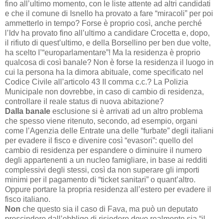
fino all’ultimo momento, con le liste attente ad altri candidati
e che il comune di Isnello ha provato a fare “miracoli” per poi
ammetterlo in tempo? Forse è proprio così, anche perché
l’Idv ha provato fino all’ultimo a candidare Crocetta e, dopo,
il rifiuto di quest’ultimo, e della Borsellino per ben due volte,
ha scelto l’“europarlamentare”! Ma la residenza è proprio
qualcosa di così banale? Non è forse la residenza il luogo in
cui la persona ha la dimora abituale, come specificato nel
Codice Civile all’articolo 43 II comma c.c.? La Polizia
Municipale non dovrebbe, in caso di cambio di residenza,
controllare il reale status di nuova abitazione?
Dalla banale
esclusione si è arrivati ad un altro problema
che spesso viene ritenuto, secondo, ad esempio, organi
come l’Agenzia delle Entrate una delle “furbate” degli italiani
per evadere il fisco e divenire così “evasori”: quello del
cambio di residenza per espandere o diminuire il numero
degli appartenenti a un nucleo famigliare, in base ai redditi
complessivi degli stessi, così da non superare gli importi
minimi per il pagamento di “ticket sanitari” o quant’altro.
Oppure portare la propria residenza all’estero per evadere il
fisco italiano.
Non
che questo sia il caso di Fava, ma può un deputato
prescindere dall’obbligo di risiedere dove realmente sia “il