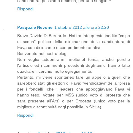
candidatura, possiamo definirla, per uno sbaglio!!!
Rispondi
Pasquale Nevone
1 ottobre 2012 alle ore 22:20
Bravo Davide Di Bernardo. Hai trattato questo inedito "colpo
di scena" politico della eliminazione della candidatura di
Fava con disincanto e con pertinente analisi.
Benvenuto nel nostro blog.
Non voglio addentrarmi moltonel tema, anche perchè
l'articolo ed i commenti precedenti degli amici hanno fatto
quadrare il cerchio molto egregiamente.
Pertanto, mi viene spontaneo fare un appello a quelli che
sarebbero stati gli elettori di Fava: "vendicatevi" della "presa
per i fondelli" che i leaders che appoggiavano Fava vi
hanno teso. Votate per M5S (unico voto di protesta che
sarà presente all'Ars) o per Crocetta (unico voto per la
migliore discontinuità oggi possibile in Sicilia).
Rispondi