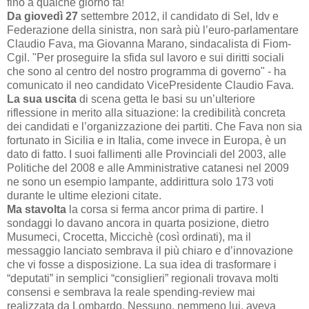
fino a qualche giorno fa!
Da giovedì 27
settembre 2012, il candidato di Sel, Idv e
Federazione della sinistra, non sarà più l’euro-parlamentare
Claudio Fava, ma Giovanna Marano, sindacalista di Fiom-
Cgil. "Per proseguire la sfida sul lavoro e sui diritti sociali
che sono al centro del nostro programma di governo" - ha
comunicato il neo candidato VicePresidente Claudio Fava.
La sua uscita
di scena getta le basi su un’ulteriore
riflessione in merito alla situazione: la credibilità concreta
dei candidati e l’organizzazione dei partiti. Che Fava non sia
fortunato in Sicilia e in Italia, come invece in Europa, è un
dato di fatto. I suoi fallimenti alle Provinciali del 2003, alle
Politiche del 2008 e alle Amministrative catanesi nel 2009
ne sono un esempio lampante, addirittura solo 173 voti
durante le ultime elezioni citate.
Ma stavolta
la corsa si ferma ancor prima di partire. I
sondaggi lo davano ancora in quarta posizione, dietro
Musumeci, Crocetta, Miccichè (così ordinati), ma il
messaggio lanciato sembrava il più chiaro e d’innovazione
che vi fosse a disposizione. La sua idea di trasformare i
“deputati” in semplici “consiglieri” regionali trovava molti
consensi e sembrava la reale spending-review mai
realizzata da Lombardo. Nessuno, nemmeno lui, aveva