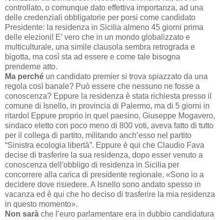
controllato, o comunque dato effettiva importanza, ad una
delle credenziali obbligatorie per porsi come candidato
Presidente: la residenza in Sicilia almeno 45 giorni prima
delle elezioni! E’ vero che in un mondo globalizzato e
multiculturale, una simile clausola sembra retrograda e
bigotta, ma così sta ad essere e come tale bisogna
prenderne atto.
Ma perché
un candidato premier si trova spiazzato da una
regola così banale? Può essere che nessuno ne fosse a
conoscenza? Eppure la residenza è stata richiesta presso il
comune di Isnello, in provincia di Palermo, ma di 5 giorni in
ritardo! Eppure proprio in quel paesino, Giuseppe Mogavero,
sindaco eletto con poco meno di 800 voti, aveva fatto di tutto
per il collega di partito, militando anch’esso nel partito
“Sinistra ecologia libertà”. Eppure è qui che Claudio Fava
decise di trasferire la sua residenza, dopo esser venuto a
conoscenza dell'obbligo di residenza in Sicilia per
concorrere alla carica di presidente regionale. «Sono io a
decidere dove risiedere. A Isnello sono andato spesso in
vacanza ed è qui che ho deciso di trasferire la mia residenza
in questo momento».
Non sarà
che l’euro parlamentare era in dubbio candidatura