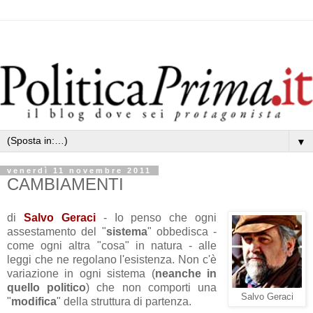
▼
venerdì 11 novembre 2011
CAMBIAMENTI
di
Salvo Geraci
- I
o penso che ogni
assestamento del "
sistema
" obbedisca -
come ogni altra "cosa" in natura - alle
leggi che ne regolano l'esistenza. Non c'è
variazione in ogni sistema (
neanche in
quello politico
) che non comporti una
Salvo Geraci
"
modifica
" della struttura di partenza.