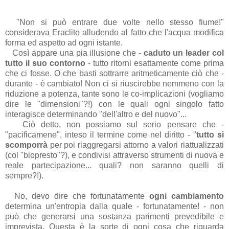
"Non si può entrare due volte nello stesso fiume!"
considerava Eraclito alludendo al fatto che l'acqua modifica
forma ed aspetto ad ogni istante.
Così appare una pia illusione che -
caduto un leader col
tutto il suo contorno
- tutto ritorni esattamente come prima
che ci fosse. O che basti sottrarre aritmeticamente ciò che -
durante - è cambiato! Non ci si riuscirebbe nemmeno con la
riduzione a potenza, tante sono le co-implicazioni (vogliamo
dire le "dimensioni"?!) con le quali ogni singolo fatto
interagisce determinando "dell'altro e del nuovo"...
Ciò detto, non possiamo sul serio pensare che -
"pacificamene", inteso il termine come nel diritto - "
tutto si
scomporrà
per poi riaggregarsi attorno a valori riattualizzati
(col "biopresto"?), e condivisi attraverso strumenti di nuova e
reale partecipazione... quali? non saranno quelli di
sempre?!).
No, devo dire che fortunatamente
ogni cambiamento
determina un'entropia dalla quale - fortunatamente! - non
può che generarsi una sostanza parimenti prevedibile e
imprevista. Questa è la sorte di ogni cosa che riguarda