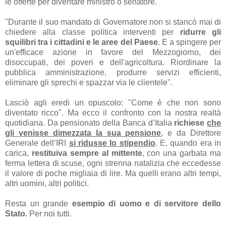
le offerte per diventare ministro o senatore.
"Durante il suo mandato di Governatore non si stancò mai di
chiedere alla classe politica interventi per
ridurre gli
squilibri tra i cittadini e le aree del Paese
. E a spingere per
un'efficace azione in favore del Mezzogiorno, dei
disoccupati, dei poveri e dell'agricoltura. Riordinare la
pubblica amministrazione, produrre servizi efficienti,
eliminare gli sprechi e spazzar via le clientele".
Lasciò agli eredi un opuscolo: "Come è che non sono
diventato ricco".
Ma ecco il confronto con la nostra realtà
quotidiana. Da pensionato della Banca d’Italia
richiese
che
gli venisse dimezzata la sua pensione
, e da Direttore
Generale dell’IRI
si ridusse lo stipendio
. E, quando era in
carica,
restituiva sempre al mittente
, con una garbata ma
ferma lettera di scuse, ogni strenna natalizia che eccedesse
il valore di poche migliaia di lire. Ma quelli erano altri tempi,
altri uomini, altri politici.
Resta un grande
esempio di uomo e di servitore dello
Stato.
Per noi tutti.