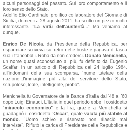
alcuni personaggi del passato. Sul loro comportamento e il
loro senso dello Stato.
Adelfio Elio Cardinale, prolifico collaboratore del Giornale di
Sicilia, domenica 28 agosto 2011, ha scritto un pezzo molto
interessante. "
La virtù dell'austerità
..." Ma veniamo al
dunque.
Enrico De Nicola
, da Presidente della Repubblica, per
risparmiare scriveva sul retro delle buste e pagava di tasca
sua i francobolli. Roba da non crederci.
Donato Menichella
,
un nome quasi sconosciuto ai più, fu definito da Eugenio
Scalfari in un articolo di Repubblica del 24 luglio 1984,
all'indomani della sua scomparsa, "nume tutelare della
nazione...l'immagine più alta del servitore dello Stato;
scrupoloso, leale, intelligente, probo".
Menichella fu Governatore della Banca d'Italia dal '48 al '60
dopo Luigi Einaudi. L'Italia in quel periodo ebbe il cosiddetto
"
miracolo economico
" e la lira, grazie a Menichella si
guadagnò il cosiddetto "
Oscar
", quale
valuta più stabile al
mondo
. "Uomo schivo e riservato non rilasciò mai
interviste". Rifiutò la carica di Presidente della Repubblica e