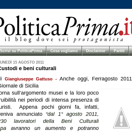
Scrivi su PoliticaPrima
Cosa vogliamo
Disclaimer
Partiti
UNEDÌ 15 AGOSTO 2011
Custodi e beni culturali
di
Anche oggi, Ferragosto 2011,
Giangiuseppe Gattuso -
iornale di Sicilia
torna sull’argomento musei e la loro poco
ruibilità nei periodi di intensa presenza di
turisti. Appena pochi giorni fa, infatti,
veniva annunciato
“
dal 1° agosto 2011,
230 lavoratori della Beni Culturali
spa
avranno un aumento e potranno