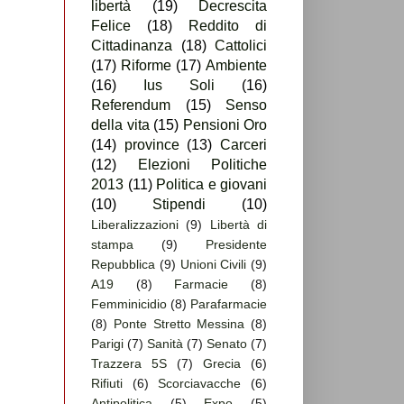
libertà
(19)
Decrescita
Felice
(18)
Reddito di
Cittadinanza
(18)
Cattolici
(17)
Riforme
(17)
Ambiente
(16)
Ius Soli
(16)
Referendum
(15)
Senso
della vita
(15)
Pensioni Oro
(14)
province
(13)
Carceri
(12)
Elezioni Politiche
2013
(11)
Politica e giovani
(10)
Stipendi
(10)
Liberalizzazioni
(9)
Libertà di
stampa
(9)
Presidente
Repubblica
(9)
Unioni Civili
(9)
A19
(8)
Farmacie
(8)
Femminicidio
(8)
Parafarmacie
(8)
Ponte Stretto Messina
(8)
Parigi
(7)
Sanità
(7)
Senato
(7)
Trazzera 5S
(7)
Grecia
(6)
Rifiuti
(6)
Scorciavacche
(6)
Antipolitica
(5)
Expo
(5)