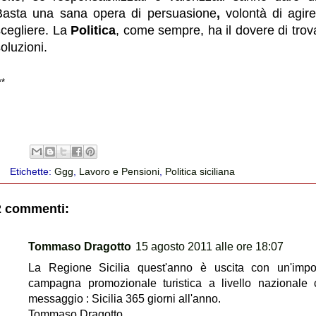
Basta una sana opera di persuasione
,
volontà di agire
scegliere. La
Politica
, come sempre, ha il dovere di trov
oluzioni.
**
Etichette:
Ggg
,
Lavoro e Pensioni
,
Politica siciliana
2 commenti:
Tommaso Dragotto
15 agosto 2011 alle ore 18:07
La Regione Sicilia quest'anno è uscita con un'imp
campagna promozionale turistica a livello nazionale 
messaggio : Sicilia 365 giorni all'anno.
Tommaso Dragotto