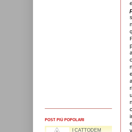
q
a
u
n
POST PIÙ POPOLARI
RIFLESSIONI SUL
v