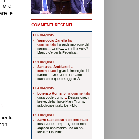
 e di
are le
COMMENTI RECENTI
Il 06 di Agosto
Vannuccio Zanella
ha
commentato
il grande imbroglio del
riarmo
...:
Esatto... E chi l'ha visto?
Manco c'è più la Federica...
Il 06 di Agosto
Santussa Andriano
ha
commentato
il grande imbroglio del
riarmo
...:
Che Dio ce la mandi
buona con questi soggetti 😞
Il 04 di Agosto
Lorenzo Romano
ha commentato
cosa vuole trump
...:
Descrizione, in
breve, della nipote Mary Trump,
psicologa e scrittrice: «Mio…
Il 04 di Agosto
onente
Salvo Castellese
ha commentato
con il
cosa vuole trump
...:
Questo non
capisce una mazza. Ma cu nnu
misiru? I muoitti!?