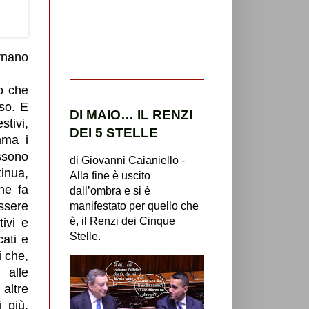
rnano
to che
uso. E
DI MAIO… IL RENZI
stivi,
DEI 5 STELLE
mma i
ossono
di Giovanni Caianiello -
tinua,
Alla fine è uscito
he fa
dall’ombra e si è
ssere
manifestato per quello che
è, il Renzi dei Cinque
tivi e
Stelle.
cati e
 che,
 alle
altre
 più.