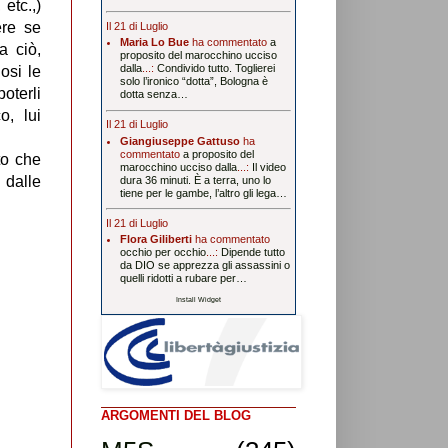
 etc.,)
ere se
Il 21 di Luglio
Maria Lo Bue
ha commentato
a
a ciò,
proposito del marocchino ucciso
dalla
...:
Condivido tutto. Toglierei
osi le
solo l’ironico “dotta”, Bologna è
oterli
dotta senza…
o, lui
Il 21 di Luglio
Giangiuseppe Gattuso
ha
commentato
a proposito del
to che
marocchino ucciso dalla
...:
Il video
 dalle
dura 36 minuti. È a terra, uno lo
tiene per le gambe, l’altro gli lega…
Il 21 di Luglio
Flora Giliberti
ha commentato
occhio per occhio
...:
Dipende tutto
da DIO se apprezza gli assassini o
quelli ridotti a rubare per…
Install Widget
ARGOMENTI DEL BLOG