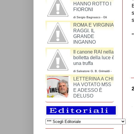
I CATTODEM
SINDACO DI
HANNO ROTTO I
ROMA VIRGINIA
FIORONI
RAGGI DI UNO
s
CHE NON HA MAI
di Sergio Bagnasco - Gli
argomenti dei cattodem
VOTATO M5S
ROMA E VIRGINIA
riguardo al ddl Cirinnà sono
un miscuglio
*
RAGGI. IL
GRANDE
INGANNO
di Maurizio Alesi - Una volta si andava a Roma
Il canone RAI nella
per vedere il Colosseo, l’Altare della Patria, il
bolletta della luce è
colonnato di S. Pietro o Piazza Navona.
una truffa
di Salvatore G. B. Grimaldi -
La RAI-Radiotelevisione
Italiana S.p.A. è una azienda
così come lo è SKY o
Mediaset.