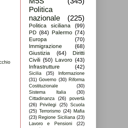
M5S
(345)
Politica
nazionale
(225)
Politica siciliana
(99)
PD
(84)
Palermo
(74)
Europa
(70)
Immigrazione
(68)
Giustizia
(64)
Diritti
Civili
(50)
Lavoro
(43)
cchio
Infrastrutture
(42)
Sicilia
(35)
Informazione
(31)
Governo
(30)
Riforma
Costituzionale
(30)
Sistema Italia
(30)
Cittadinanza
(26)
povertà
(26)
Privilegi
(25)
Scuola
(25)
Terrorismo
(24)
Mafia
(23)
Regione Siciliana
(23)
Lavoro e Pensioni
(22)