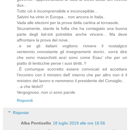
dux...
Tutto ciò è incomprensibile e inconcepibile...
Salvini ha vinto in Europa... non ancora in Italia..
Vada alle elezioni per la prova della cartina al tornasole..
Sicuramente, stante la follia che ha contagiato una buona
parte degli ital-ioti potrebbe anche vincere... Ma deve
affrontare la prova del nove..
..e se gli italiani vogliono rivivere il nostalgico
ventennio..nonostante gli insegnamenti storici.. vorrà dire
che sono masochisti..anzi sono come Esau' che per un
piatto di lenticchie perse i suoi diritti..‼️
..È comunque scorretto essere convocati ed accettare
l'incontro con il ministro dell' interno che per altro non è il
ministro del lavoro e nemmeno il presidente del Consiglio..
...a che titolo⁉️
Vergognoso..non ci sono parole
Rispondi
Risposte
Alba Ponticello
18 luglio 2019 alle ore 16:56