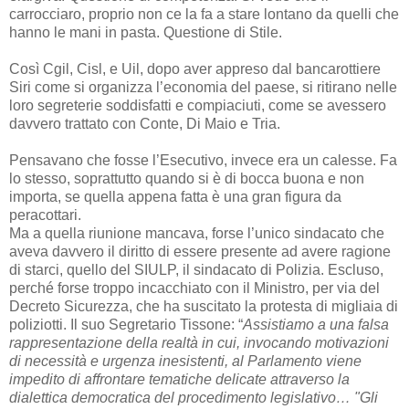
carrocciaro, proprio non ce la fa a stare lontano da quelli che
hanno le mani in pasta. Questione di Stile.
Così Cgil, Cisl, e Uil, dopo aver appreso dal bancarottiere
Siri come si organizza l’economia del paese, si ritirano nelle
loro segreterie soddisfatti e compiaciuti, come se avessero
davvero trattato con Conte, Di Maio e Tria.
Pensavano che fosse l’Esecutivo, invece era un calesse. Fa
lo stesso, soprattutto quando si è di bocca buona e non
importa, se quella appena fatta è una gran figura da
peracottari.
Ma a quella riunione mancava, forse l’unico sindacato che
aveva davvero il diritto di essere presente ad avere ragione
di starci, quello del SIULP, il sindacato di Polizia. Escluso,
perché forse troppo incacchiato con il Ministro, per via del
Decreto Sicurezza, che ha suscitato la protesta di migliaia di
poliziotti. Il suo Segretario Tissone: “
Assistiamo a una falsa
rappresentazione della realtà in cui, invocando motivazioni
di necessità e urgenza inesistenti, al Parlamento viene
impedito di affrontare tematiche delicate attraverso la
dialettica democratica del procedimento legislativo… "Gli