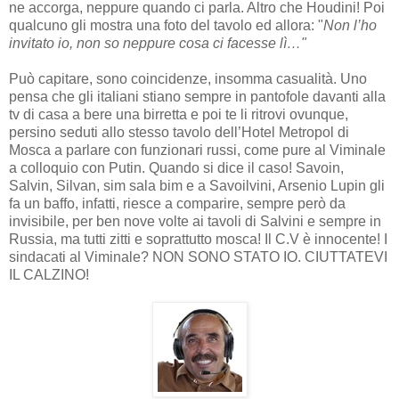
ne accorga, neppure quando ci parla. Altro che Houdini! Poi
qualcuno gli mostra una foto del tavolo ed allora: "
Non l’ho
invitato io, non so neppure cosa ci facesse lì…"
Può capitare, sono coincidenze, insomma casualità. Uno
pensa che gli italiani stiano sempre in pantofole davanti alla
tv di casa a bere una birretta e poi te li ritrovi ovunque,
persino seduti allo stesso tavolo dell’Hotel Metropol di
Mosca a parlare con funzionari russi, come pure al Viminale
a colloquio con Putin. Quando si dice il caso! Savoin,
Salvin, Silvan, sim sala bim e a Savoilvini, Arsenio Lupin gli
fa un baffo, infatti, riesce a comparire, sempre però da
invisibile, per ben nove volte ai tavoli di Salvini e sempre in
Russia, ma tutti zitti e soprattutto mosca! Il C.V è innocente! I
sindacati al Viminale? NON SONO STATO IO. CIUTTATEVI
IL CALZINO!