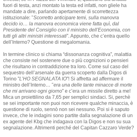
fuori di testa, anzi montato la testa ed infatti, non gliele ha
mandate a dire, parlando apertamente di scorrettezza
istituzionale: "
Scorretto anticipare temi, sulla manovra
decido io… la manovra economica viene fatta quì, dal
Presidente del Consiglio con il ministro dell'Economia, con
tutti gli altri ministri interessati
”. Appunto, che c’entra quello
dell’Interno? Questione di megalomania.
In termine clinico si chiama “dissonanza cognitiva”, malattia
che consiste nel sostenere due o più cognizioni o pensieri
che risultano in contraddizione tra loro. Come sul caso del
sequestro dell’arsenale da guerra scoperto dalla Digos di
Torino ”
L’HO SEGNALATA IO
”! Si affretta ad affermare il
ministro dell’Interno… "
era una delle tante minacce di morte
che mi arrivano ogni giorno
” e c’era un missile diretto a me!
Mica un proiettilino da 7,65 per semplici sindaci. Si, perchè
se sei importante non puoi non ricevere qualche minaccia, è
questione di ruolo, sennò non sei nessuno. Poi si è saputo
invece, che le indagini sono partite dalla segnalazione di un
ex agente del Kbg che indagava con la Digos e non su sua
segnalazione. Altrimenti perché del Capitan Cazzaro Verde?