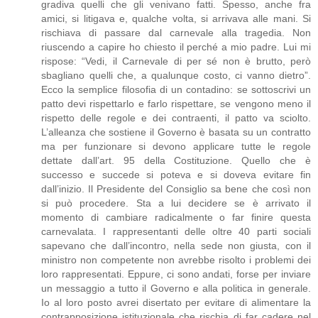
gradiva quelli che gli venivano fatti. Spesso, anche fra
amici, si litigava e, qualche volta, si arrivava alle mani. Si
rischiava di passare dal carnevale alla tragedia. Non
riuscendo a capire ho chiesto il perché a mio padre. Lui mi
rispose: “Vedi, il Carnevale di per sé non è brutto, però
sbagliano quelli che, a qualunque costo, ci vanno dietro”.
Ecco la semplice filosofia di un contadino: se sottoscrivi un
patto devi rispettarlo e farlo rispettare, se vengono meno il
rispetto delle regole e dei contraenti, il patto va sciolto.
L’alleanza che sostiene il Governo è basata su un contratto
ma per funzionare si devono applicare tutte le regole
dettate dall’art. 95 della Costituzione. Quello che è
successo e succede si poteva e si doveva evitare fin
dall’inizio. Il Presidente del Consiglio sa bene che così non
si può procedere. Sta a lui decidere se è arrivato il
momento di cambiare radicalmente o far finire questa
carnevalata. I rappresentanti delle oltre 40 parti sociali
sapevano che dall’incontro, nella sede non giusta, con il
ministro non competente non avrebbe risolto i problemi dei
loro rappresentati. Eppure, ci sono andati, forse per inviare
un messaggio a tutto il Governo e alla politica in generale.
Io al loro posto avrei disertato per evitare di alimentare la
contrapposizione istituzionale che rischia di far cadere nel