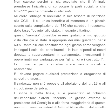
Non capisco perché si sia accettato che il Viminale
prendesse l'iniziativa di convocare le parti sociali, a che
titolo??? perché rimanete in silenzio⁉️
Mi corre l'obbligo di annullare la mia tessera di iscrizione
alla CGIL... il cui unico beneficio al momento è un piccolo
sconto sulla compilazione del 730 che sarebbe il resoconto
delle tasse "dovute" allo stato.. in quanto cittadino...
questo "servizio" dovrebbe essere gratuito a mio giudizio
visto che già lo stato si appropria dei miei guadagni per il
60% ..tanto più che constatiamo ogni giorno come vengono
impiegati i soldi dei contribuenti... in lauti stipendi ai nostri
deputati a rappresentarci in parlamento.. investimenti in
opere inutili ma vantaggiose per "gli amici e i costruttori"...
Ecc.. mentre per i cittadini scarsi servizi sociali e
assistenziali..
E ..devono pagare qualsiasi prestazione o erogazione di
servizi o utenze...
Il sindacato non si è opposto all abolizione dell art 18 e all
introduzione del job act.
E infine la beffa finale, si è presentato al richiamo
dell'imbonitore Salvini.. facendo un grosso affronto al
presidente del Consiglio e alla forza maggioritaria di questo
governo.. appecorandosi di fatto al bieco dictat del novello