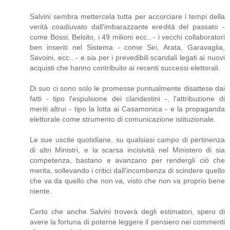
Salvini sembra mettercela tutta per accorciare i tempi della
verità coadiuvato dall'imbarazzante eredità del passato -
come Bossi, Belsito, i 49 milioni ecc.. - i vecchi collaboratori
ben inseriti nel Sistema - come Siri, Arata, Garavaglia,
Savoini, ecc.. - e sia per i prevedibili scandali legati ai nuovi
acquisti che hanno contribuito ai recenti successi elettorali.
Di suo ci sono solo le promesse puntualmente disattese dai
fatti - tipo l'espulsione dei clandestini -, l'attribuzione di
meriti altrui - tipo la lotta ai Casamonica - e la propaganda
elettorale come strumento di comunicazione istituzionale.
Le sue uscite quotidiane, su qualsiasi campo di pertinenza
di altri Ministri, e la scarsa incisività nel Ministero di sia
competenza, bastano e avanzano per rendergli ciò che
merita, sollevando i critici dall'incombenza di scindere quello
che va da quello che non va, visto che non va proprio bene
niente.
Certo che anche Salvini troverà degli estimatori, spero di
avere la fortuna di poterne leggere il pensiero nei commenti