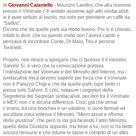
di
Giovanni Caianiello
- Maurizio Landini, che alla riunione
presso il Viminale c’è andato assieme agli altri sindacalisti,
si è pure seduto al tavolo, ma solo per prendere un caffè da
“Selfini”.
Dicono che da quelle parti sia molto buono. Poi si è chiesto,
infatti lo dice, che lui questo invito non l’aveva capito e
pensava di incontrare Conte, Di Maio, Tria e persino
Toninelli.
Proprio, non riesce a spiegarsi che ci facesse lì il ministro
Salvini! Si, è vero che la convocazione portava
l’intestazione del Viminale e del Ministro dell’Interno, ma i
sindacalisti mica devono saperlo per forza che il Viminale
non è Palazzo Chigi e che da quelle parti, ogni tanto ci
passa solo Salvini. E così, neppure i segretari della
Segreteria dei Segretari sindacalisti, per loro tra il Viminale
e MEF, non c’è alcuna differenza. Così, già che ormai
c’erano, tra una brioches e un salatino, si sono fermati ad
ascoltare cosa volesse il Ministro. “
Meno tasse e riforma
della giustizia
”, che però la sta già facendo l’altro Ministro,
quello della Giustizia appunto, ma forse a lui, non lo ha detto
ancora nessuno e che ridurre le tasse è compito di un altro