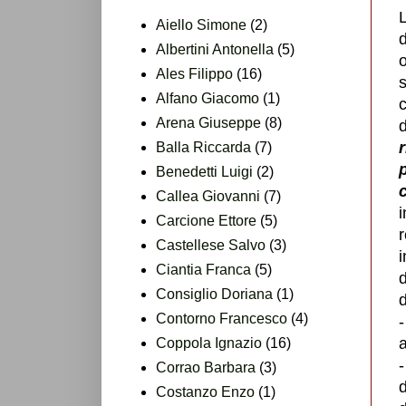
L
Aiello Simone
(2)
d
Albertini Antonella
(5)
o
Ales Filippo
(16)
s
Alfano Giacomo
(1)
Arena Giuseppe
(8)
d
Balla Riccarda
(7)
Benedetti Luigi
(2)
Callea Giovanni
(7)
Carcione Ettore
(5)
Castellese Salvo
(3)
Ciantia Franca
(5)
Consiglio Doriana
(1)
d
Contorno Francesco
(4)
a
Coppola Ignazio
(16)
-
Corrao Barbara
(3)
d
Costanzo Enzo
(1)