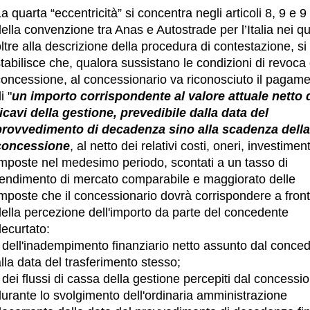
a quarta “eccentricità” si concentra negli articoli 8, 9 e 9
ella convenzione tra Anas e Autostrade per l’Italia nei qu
ltre alla descrizione della procedura di contestazione, si
tabilisce che, qualora sussistano le condizioni di revoca 
concessione, al concessionario va riconosciuto il pagam
i "
un importo corrispondente al valore attuale netto 
ricavi della gestione, prevedibile dalla data del
provvedimento di decadenza sino alla scadenza della
concessione
, al netto dei relativi costi, oneri, investiment
imposte nel medesimo periodo, scontati a un tasso di
rendimento di mercato comparabile e maggiorato delle
imposte che il concessionario dovrà corrispondere a fron
della percezione dell'importo da parte del concedente
ecurtato:
- dell'inadempimento finanziario netto assunto dal conce
lla data del trasferimento stesso;
 dei flussi di cassa della gestione percepiti dal concessi
urante lo svolgimento dell'ordinaria amministrazione