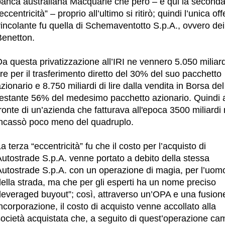
banca australiana Macquarie che però – e qui la second
eccentricità” – proprio all’ultimo si ritirò; quindi l’unica off
incolante fu quella di Schemaventotto S.p.A., ovvero dei
Benetton.
a questa privatizzazione all’IRI ne vennero 5.050 miliard
ire per il trasferimento diretto del 30% del suo pacchetto
zionario e 8.750 miliardi di lire dalla vendita in Borsa del
restante 56% del medesimo pacchetto azionario. Quindi 
ronte di un’azienda che fatturava all'epoca 3500 miliardi
incassò poco meno del quadruplo.
a terza “eccentricità” fu che il costo per l’acquisto di
Autostrade S.p.A. venne portato a debito della stessa
Autostrade S.p.A. con un operazione di magia, per l’uom
ella strada, ma che per gli esperti ha un nome preciso
“leveraged buyout”; così, attraverso un’OPA e una fusion
ncorporazione, il costo di acquisto venne accollato alla
società acquistata che, a seguito di quest’operazione ca