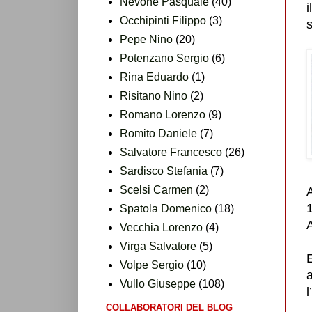
Nevone Pasquale
(40)
i
Occhipinti Filippo
(3)
s
Pepe Nino
(20)
Potenzano Sergio
(6)
Rina Eduardo
(1)
Risitano Nino
(2)
Romano Lorenzo
(9)
Romito Daniele
(7)
Salvatore Francesco
(26)
Sardisco Stefania
(7)
Scelsi Carmen
(2)
A
Spatola Domenico
(18)
A
Vecchia Lorenzo
(4)
Virga Salvatore
(5)
E
Volpe Sergio
(10)
a
Vullo Giuseppe
(108)
l
COLLABORATORI DEL BLOG