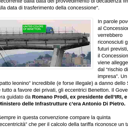
decorrente dalla data del provvedimento di decadenza fi
lla data di trasferimento della concessione".
In parole pov
al Concessio
verrebbero
riconosciuti gli
futuri previsti
il Concession
viene allegge
dal “rischio di
impresa”. Un
patto leonino” incredibile (e forse illegale) a danno dello
 tutto a favore dei privati, gli eccentrici Benetton. Il Gov
era guidato da
Romano Prodi, ex presidente dell’IRI, e
Ministero delle Infrastrutture c’era Antonio Di Pietro.
Sempre in questa convenzione compare la quinta
eccentricità” che per il calcolo della tariffa riconosce un 