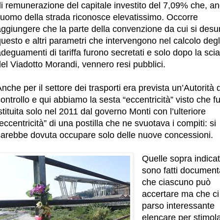
di remunerazione del capitale investito del 7,09% che, a
l’uomo della strada riconosce elevatissimo. Occorre
aggiungere che la parte della convenzione da cui si des
uesto e altri parametri che intervengono nel calcolo degl
deguamenti di tariffa furono secretati e solo dopo la sci
el Viadotto Morandi, vennero resi pubblici.
nche per il settore dei trasporti era prevista un’Autorità d
ontrollo e qui abbiamo la sesta “eccentricità” visto che f
stituita solo nel 2011 dal governo Monti con l’ulteriore
eccentricità” di una postilla che ne svuotava i compiti: si
sarebbe dovuta occupare solo delle nuove concessioni.
Quelle sopra indica
sono fatti document
che ciascuno può
accertare ma che ci
parso interessante
elencare per stimola