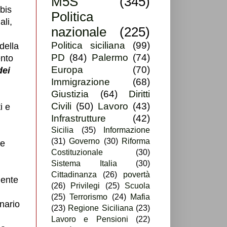
M5S
(345)
 bis
Politica
ali,
nazionale
(225)
Politica siciliana
(99)
della
PD
(84)
Palermo
(74)
ento
Europa
(70)
dei
Immigrazione
(68)
Giustizia
(64)
Diritti
Civili
(50)
Lavoro
(43)
i e
Infrastrutture
(42)
Sicilia
(35)
Informazione
(31)
Governo
(30)
Riforma
te
Costituzionale
(30)
Sistema Italia
(30)
Cittadinanza
(26)
povertà
dente
(26)
Privilegi
(25)
Scuola
(25)
Terrorismo
(24)
Mafia
onario
(23)
Regione Siciliana
(23)
Lavoro e Pensioni
(22)