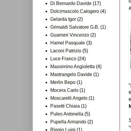
Di Bernardo Davide
(17)
a
Dolcimascolo Calogero
(4)
Gelarda Igor
(2)
Grimaldi Salvatore G.B.
(1)
Guarneri Vincenzo
(2)
Hamel Pasquale
(3)
Laconi Patrizio
(5)
Luce Franco
(24)
Massimino Angioletta
(4)
Mastrangelo Davide
(1)
Merlin Bepo
(1)
“
Mocera Carlo
(1)
e
Moscarelli Angelo
(1)
Pasetti Chiara
(1)
Puleo Antonella
(5)
Pupella Armando
(2)
“
Riggio Luigi
(1)