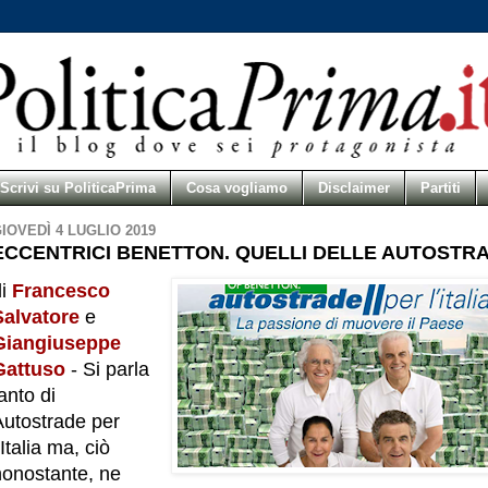
Scrivi su PoliticaPrima
Cosa vogliamo
Disclaimer
Partiti
IOVEDÌ 4 LUGLIO 2019
ECCENTRICI BENETTON. QUELLI DELLE AUTOSTR
di
Francesco
Salvatore
e
Giangiuseppe
Gattuso
- Si parla
anto di
Autostrade per
’Italia ma, ciò
nonostante, ne