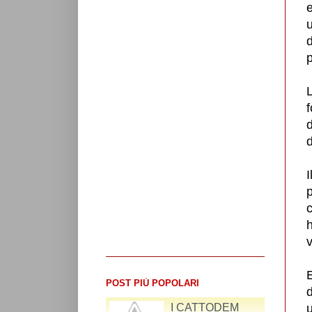
u
d
p
L
f
d
d
I
p
c
h
E
POST PIÙ POPOLARI
d
RIFLESSIONI SUL
u