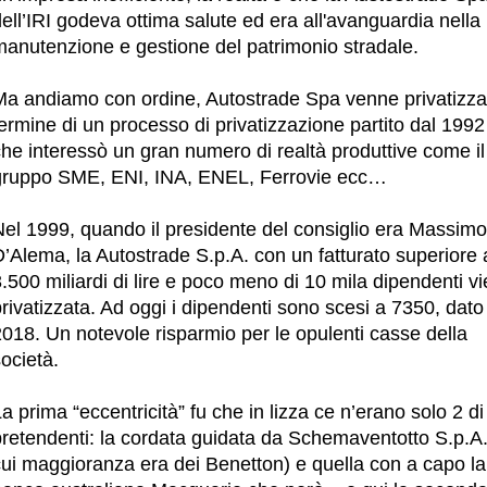
ell’IRI godeva ottima salute ed era all'avanguardia nella
manutenzione e gestione del patrimonio stradale.
Ma andiamo con ordine, Autostrade Spa venne privatizza
ermine di un processo di privatizzazione partito dal 1992
he interessò un gran numero di realtà produttive come il
gruppo SME, ENI, INA, ENEL, Ferrovie ecc…
Nel 1999, quando il presidente del consiglio era Massimo
’Alema, la Autostrade S.p.A. con un fatturato superiore 
.500 miliardi di lire e poco meno di 10 mila dipendenti v
rivatizzata. Ad oggi i dipendenti sono scesi a 7350, dato
018. Un notevole risparmio per le opulenti casse della
ocietà.
a prima “eccentricità” fu che in lizza ce n’erano solo 2 di
pretendenti: la cordata guidata da Schemaventotto S.p.A.
cui maggioranza era dei Benetton) e quella con a capo la