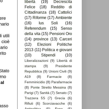
no
libertà
(19)
Decrescita
Felice
(18)
Reddito di
Cittadinanza
(18)
Cattolici
(17)
Riforme
(17)
Ambiente
ere
(16)
Ius Soli
(16)
nario
Referendum
(15)
Senso
della vita
(15)
Pensioni Oro
 utili
(14)
province
(13)
Carceri
, cioè
(12)
Elezioni Politiche
ario
2013
(11)
Politica e giovani
rito
(10)
Stipendi
(10)
Liberalizzazioni
(9)
Libertà di
stampa
(9)
Presidente
 Stato
Repubblica
(9)
Unioni Civili
(9)
erno
A19
(8)
Farmacie
(8)
 al
Femminicidio
(8)
Parafarmacie
(8)
Ponte Stretto Messina
(8)
Parigi
(7)
Sanità
(7)
Senato
(7)
Trazzera 5S
(7)
Grecia
(6)
Rifiuti
(6)
Scorciavacche
(6)
tasso
Antipolitica
(5)
Expo
(5)