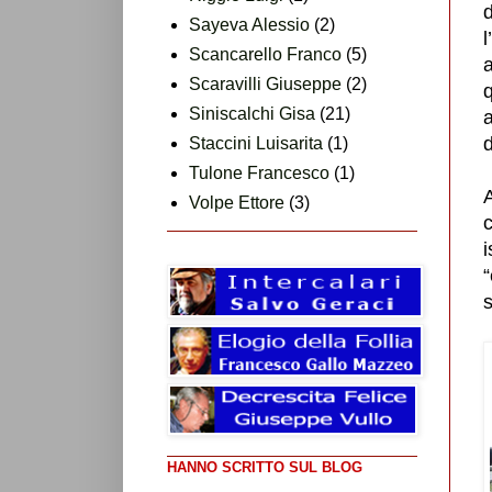
Sayeva Alessio
(2)
Scancarello Franco
(5)
Scaravilli Giuseppe
(2)
q
Siniscalchi Gisa
(21)
a
d
Staccini Luisarita
(1)
Tulone Francesco
(1)
A
Volpe Ettore
(3)
c
i
“
HANNO SCRITTO SUL BLOG