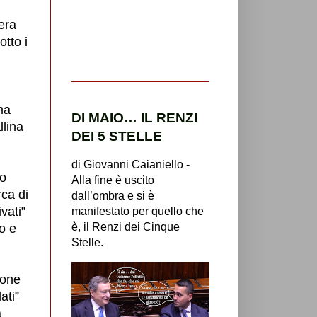
era
tto i
ima
DI MAIO… IL RENZI
llina
DEI 5 STELLE
di Giovanni Caianiello -
so
Alla fine è uscito
rca di
dall’ombra e si è
vati”
manifestato per quello che
è, il Renzi dei Cinque
o e
Stelle.
ione
ati”
a