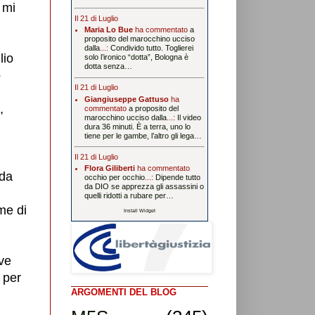
 mi
Il 21 di Luglio
Maria Lo Bue
ha commentato
a
proposito del marocchino ucciso
dalla
...:
Condivido tutto. Toglierei
lio
solo l’ironico “dotta”, Bologna è
dotta senza…
o
Il 21 di Luglio
Giangiuseppe Gattuso
ha
,
commentato
a proposito del
marocchino ucciso dalla
...:
Il video
dura 36 minuti. È a terra, uno lo
tiene per le gambe, l’altro gli lega…
Il 21 di Luglio
Flora Giliberti
ha commentato
 da
occhio per occhio
...:
Dipende tutto
da DIO se apprezza gli assassini o
quelli ridotti a rubare per…
me di
Install Widget
ive
 per
ARGOMENTI DEL BLOG