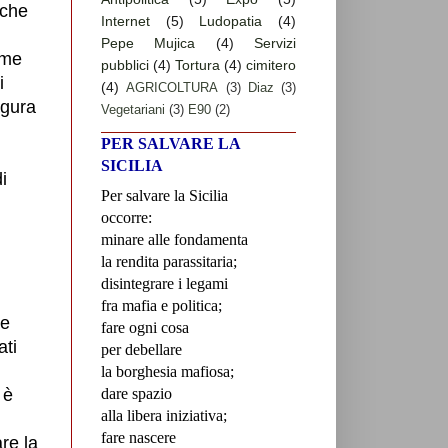
nche
Internet
(5)
Ludopatia
(4)
Pepe Mujica
(4)
Servizi
ume
pubblici
(4)
Tortura
(4)
cimitero
i
(4)
AGRICOLTURA
(3)
Diaz
(3)
agura
Vegetariani
(3)
E90
(2)
PER SALVARE LA
SICILIA
i
Per salvare la Sicilia
u
occorre:
minare alle fondamenta
la rendita parassitaria;
disintegrare i legami
fra mafia e politica;
te
fare ogni cosa
ati
per debellare
la borghesia mafiosa;
 è
dare spazio
alla libera iniziativa;
fare nascere
re la