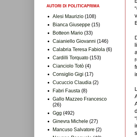
AUTORI DI POLITICAPRIMA
“
v
Alesi Maurizio
(108)
Bianca Giuseppe
(15)
Botteon Mario
(33)
D
Caianiello Giovanni
(146)
l
Calabria Teresa Fabiola
(6)
a
Cardilli Torquato
(153)
Cianciolo Totò
(4)
f
Consiglio Gigi
(17)
Cucuccio Claudia
(2)
L
Fabri Fausta
(8)
Gallo Mazzeo Francesco
(26)
d
Ggg
(492)
Ginevra Michele
(27)
i
Mancuso Salvatore
(2)