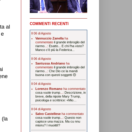
COMMENTI RECENTI
ta al
 e
Il 06 di Agosto
Vannuccio Zanella
ha
commentato
il grande imbroglio del
riarmo
...:
Esatto... E chi l'ha visto?
Manco c'è più la Federica...
Il 06 di Agosto
Santussa Andriano
ha
commentato
il grande imbroglio del
ai
riarmo
...:
Che Dio ce la mandi
buona con questi soggetti 😞
iene
Il 04 di Agosto
Lorenzo Romano
ha commentato
cosa vuole trump
...:
Descrizione, in
breve, della nipote Mary Trump,
psicologa e scrittrice: «Mio…
Il 04 di Agosto
Salvo Castellese
ha commentato
 (la
cosa vuole trump
...:
Questo non
capisce una mazza. Ma cu nnu
misiru? I muoitti!?