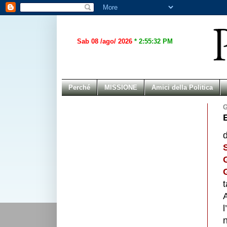
Sab 08 /ago/ 2026
*
2:55:32 PM
Perché
MISSIONE
Amici della Politica
G
t
l