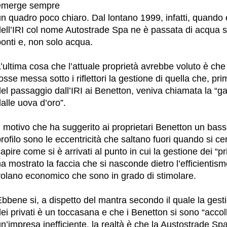
emerge sempre
n quadro poco chiaro. Dal lontano 1999, infatti, quando 
ell’IRI col nome Autostrade Spa ne è passata di acqua so
onti e, non solo acqua.
’ultima cosa che l’attuale proprietà avrebbe voluto è che
osse messa sotto i riflettori la gestione di quella che, pr
el passaggio dall’IRI ai Benetton, veniva chiamata la “ga
alle uova d’oro”.
l motivo che ha suggerito ai proprietari Benetton un bas
rofilo sono le eccentricità che saltano fuori quando si ce
apire come si è arrivati al punto in cui la gestione dei “pri
a mostrato la faccia che si nasconde dietro l’efficientism
volano economico che sono in grado di stimolare.
bbene si, a dispetto del mantra secondo il quale la gest
ei privati è un toccasana e che i Benetton si sono “accoll
n’impresa inefficiente, la realtà è che la Austostrade Sp