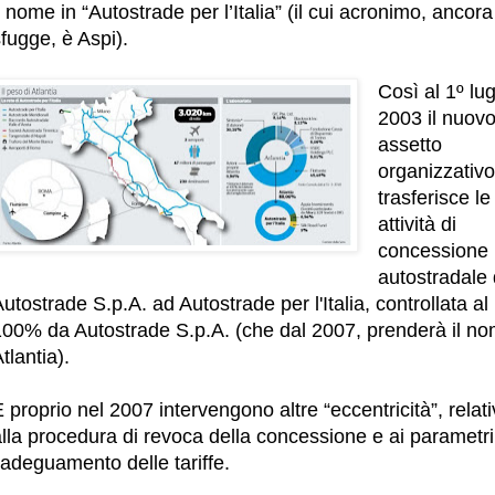
l nome in “Autostrade per l’Italia” (il cui acronimo, ancora
fugge, è Aspi).
Così al 1º lug
2003 il nuov
assetto
organizzativo
trasferisce le
attività di
concessione
autostradale
utostrade S.p.A. ad Autostrade per l'Italia, controllata al
100% da Autostrade S.p.A. (che dal 2007, prenderà il no
tlantia).
 proprio nel 2007 intervengono altre “eccentricità”, relat
lla procedura di revoca della concessione e ai parametri
’adeguamento delle tariffe.