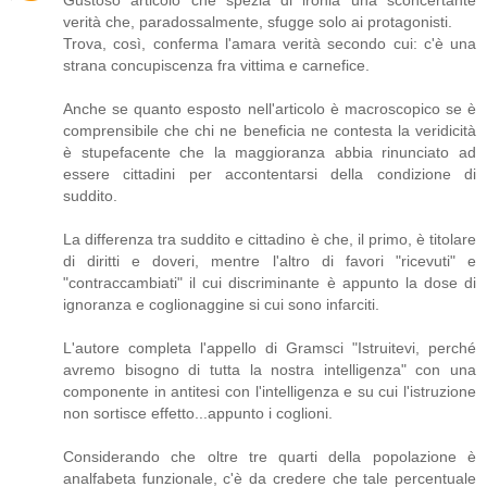
Gustoso articolo che spezia di ironia una sconcertante
verità che, paradossalmente, sfugge solo ai protagonisti.
Trova, così, conferma l'amara verità secondo cui: c'è una
strana concupiscenza fra vittima e carnefice.
Anche se quanto esposto nell'articolo è macroscopico se è
comprensibile che chi ne beneficia ne contesta la veridicità
è stupefacente che la maggioranza abbia rinunciato ad
essere cittadini per accontentarsi della condizione di
suddito.
La differenza tra suddito e cittadino è che, il primo, è titolare
di diritti e doveri, mentre l'altro di favori "ricevuti" e
"contraccambiati" il cui discriminante è appunto la dose di
ignoranza e coglionaggine si cui sono infarciti.
L'autore completa l'appello di Gramsci "Istruitevi, perché
avremo bisogno di tutta la nostra intelligenza" con una
componente in antitesi con l'intelligenza e su cui l'istruzione
non sortisce effetto...appunto i coglioni.
Considerando che oltre tre quarti della popolazione è
analfabeta funzionale, c'è da credere che tale percentuale