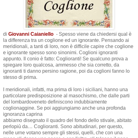
di
Giovanni Caianiello
- Spesso viene da chiedersi qual è
la differenza tra un coglione ed un ignorante. Pensando ai
meridionali, a tanti di loro, non è difficile capire che coglione
e ignorante spesso sono sinonimi. Coglioni ignoranti
appunto. Il conio è fatto: Coglioranti!
Se qualcuno prova a
spiegare loro qualcosa, ammesso che sia corretto, da
ignoranti ti danno persino ragione, poi da coglioni fanno lo
stesso di prima.
I meridionali, infatti, ma prima di loro i siciliani, hanno una
particolare predisposizione al masochismo, che dalle parti
del lombardoveneto definiscono indubbiamente
coglionaggine. Se poi aggiungiamo anche una profonda
ignoranza caprina
abbiamo disegnato il quadro del fondo dello stivale, abitato
perlopiù da… Coglioranti. Sono abitudinari, per questo,
nelle urne votano sempre gli stessi, quelli, che con una