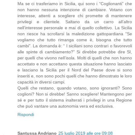
Ma se ci trasferiamo in Sicilia, qui sono i “Coglionanti” che
non hanno nessuna intenzione di cambiare. Votano con
interesse, attenti a scegliere chi promette di mantenere
privilegi e clientele. Saltano da un carro all’altro
nell’interesse personale e mai di quello collettivo. La Sicilia
non riesce ha scrollarsi la maledizione gattopardiana “Se
vogliamo che tutto rimanga come è, bisogna che tutto
cambi”. La domanda è: “ I siciliani sono contrari o favorevoli
alle spinte di cambiamento?” Si direbbe potrebbe dire SI,
per quelli che vivono nell’isola. Molti di quelli che non hanno
accettato e non accettano questa situazione hanno lasciato
e lasciano la Sicilia per il Nord del Paese dove si sono
inseriti e, non sono pochi quelli che hanno dimostrato le loro
capacità in diversi campi.
Quelli che restano, quando votano, sono ignoranti? Sono
coglioni? Non si direbbe! Sanno scegliere! Mantengono per
sé e per tutto il sistema inalterati i privilegi in una Regione
che può vantare una autonomia vera ed esclusiva.
Rispondi
Santussa Andriano
25 luglio 2019 alle ore 09:08