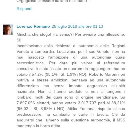
Orgoglioso di essere italiano e siciliano...
Rispondi
Lorenzo Romano
25 luglio 2019 alle ore 01:13
Minchia che sfogo! Ha senso?! Per avviare una riflessione,
SI!
Incominciamo dalla richiesta di autonomia delle Regioni
Veneto e Lombardia. Luca Zaia, per il suo Veneto, non ha
mai nascosto l’ambizione di una autonomia quasi
secessionistica. Per dare più valore al referendum
consultivo è stato fissato un quorum da raggiungere: hanno
votato il 57,2% (98,1% i SI; 1,9% i NO). Roberto Maroni non
nutriva le stesse ambizioni, pensava ad una autonomia
differenziata ma senza impatto aggressivo all’unità
nazionale. Non ci hanno creduto e non ci tengono i
lombardi molti dei quali sono di origine meridionale. Su
7.897.056 elettori, hanno votato 3.017.707 pari al 38,21%
(96,02 i SI; 3,98% i NO). Attilio Fontana, rispetto al suo
predecessore, ha cambiato le carte in tavola. C’è da
augurarsi che, almeno sulla questione autonomie, il M5S
mantenga la barra dritta.