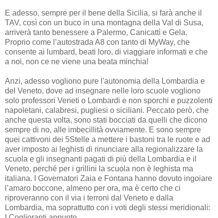
E adesso, sempre per il bene della Sicilia, si farà anche il
TAV, così con un buco in una montagna della Val di Susa,
arriverà tanto benessere a Palermo, Canicattì e Gela.
Proprio come l’autostrada A8 con tanto di MyWay, che
consente ai lumbard, beati loro, di viaggiare informati e che
a noi, non ce ne viene una beata minchia!
Anzi, adesso vogliono pure l'autonomia della Lombardia e
del Veneto, dove ad insegnare nelle loro scuole vogliono
solo professori Veneti o Lombardi e non sporchi e puzzolenti
napoletani, calabresi, pugliesi o siciliani. Peccato però, che
anche questa volta, sono stati bocciati da quelli che dicono
sempre di no, alle imbecillità ovviamente. E sono sempre
quei cattivoni dei 5Stelle a mettere i bastoni tra le ruote e ad
aver imposto ai leghisti di rinunciare alla regionalizzare la
scuola e gli insegnanti pagati di più della Lombardia e il
Veneto, perché per i grillini la scuola non è leghista ma
italiana. I Governatori Zaia e Fontana hanno dovuto ingoiare
l’amaro boccone, almeno per ora, ma è certo che ci
riproveranno con il via i terroni dal Veneto e dalla
Lombardia, ma soprattutto con i voti degli stessi meridionali:
I Coglioranti appunto.