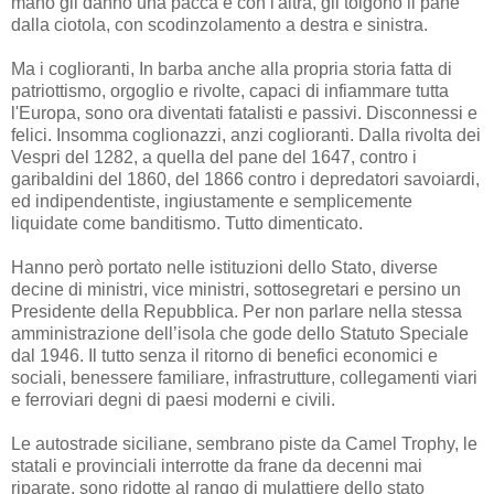
mano gli danno una pacca e con l'altra, gli tolgono il pane
dalla ciotola, con scodinzolamento a destra e sinistra.
Ma i coglioranti, In barba anche alla propria storia fatta di
patriottismo, orgoglio e rivolte, capaci di infiammare tutta
l'Europa, sono ora diventati fatalisti e passivi. Disconnessi e
felici. Insomma coglionazzi, anzi coglioranti. Dalla rivolta dei
Vespri del 1282, a quella del pane del 1647, contro i
garibaldini del 1860, del 1866 contro i depredatori savoiardi,
ed indipendentiste, ingiustamente e semplicemente
liquidate come banditismo. Tutto dimenticato.
Hanno però portato nelle istituzioni dello Stato, diverse
decine di ministri, vice ministri, sottosegretari e persino un
Presidente della Repubblica. Per non parlare nella stessa
amministrazione dell’isola che gode dello Statuto Speciale
dal 1946. Il tutto senza il ritorno di benefici economici e
sociali, benessere familiare, infrastrutture, collegamenti viari
e ferroviari degni di paesi moderni e civili.
Le autostrade siciliane, sembrano piste da Camel Trophy, le
statali e provinciali interrotte da frane da decenni mai
riparate, sono ridotte al rango di mulattiere dello stato