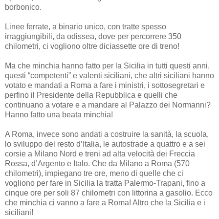
borbonico.
Linee ferrate, a binario unico, con tratte spesso
irraggiungibili, da odissea, dove per percorrere 350
chilometri, ci vogliono oltre diciassette ore di treno!
Ma che minchia hanno fatto per la Sicilia in tutti questi anni,
questi “competenti” e valenti siciliani, che altri siciliani hanno
votato e mandati a Roma a fare i ministri, i sottosegretari e
perfino il Presidente della Repubblica e quelli che
continuano a votare e a mandare al Palazzo dei Normanni?
Hanno fatto una beata minchia!
A Roma, invece sono andati a costruire la sanità, la scuola,
lo sviluppo del resto d’Italia, le autostrade a quattro e a sei
corsie a Milano Nord e treni ad alta velocità dei Freccia
Rossa, d’Argento e Italo. Che da Milano a Roma (570
chilometri), impiegano tre ore, meno di quelle che ci
vogliono per fare in Sicilia la tratta Palermo-Trapani, fino a
cinque ore per soli 87 chilometri con littorina a gasolio. Ecco
che minchia ci vanno a fare a Roma! Altro che la Sicilia e i
siciliani!