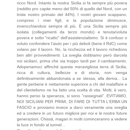
ricco Nord. Intanto la nostra Sicilia si fa sempre più povera
(reddito pro capite meno del 50% di quello del Nord, con un
triste nostro primato del 44%). I nostri giovani scappano,
compresi i miei figli, e la popolazione diminusce,
invencchiandosi sempre di più. È una Sicilia sempre più
isolata (collegamenti da terzo mondo) e tenuta/voluta
povera e sotto "ricatto" dell'assistenzialismo. Si è confuso o
voluto confondere l'aiuto per i più deboli (bene il RdC) come
volano per il lavoro. No, la ricchezza ed il lavoro richedono
ben altri provvedimenti. La sveglia dobbiamo però darcela
noi siciliani, prima che sia troppo tardi per il cambiamento.
Adoperiamoci affinché questa meravigliosa terra di Sicilia,
ricca di cultura, bellezze e di storia, non venga
definitivamente abbandonata a se stessa, alla deriva... La
gente perbene è nettamente superiore a chi del malaffare e
del clientelismo ne ha fatto una scelta di vita. Molti, è vero,
hanno perso la speranza, si sono "rassegnati". EVITIAMO,
NOI SICILIANI PER PRIMI, DI FARE DI TUTTA L'ERBA UN
FASCIO e proviamo invece a darci veramente una sveglia
ed a credere in un futuro migliore per noi e le nostre future
generazioni. Chissà, magari in molti cominceranno a vedere
la luce in fondo al tunnel...