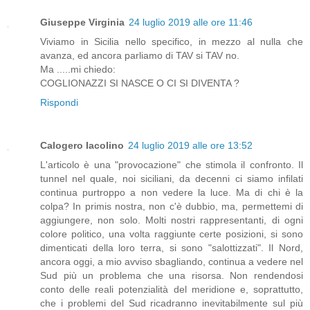
Giuseppe Virginia
24 luglio 2019 alle ore 11:46
Viviamo in Sicilia nello specifico, in mezzo al nulla che
avanza, ed ancora parliamo di TAV si TAV no.
Ma .....mi chiedo:
COGLIONAZZI SI NASCE O CI SI DIVENTA ?
Rispondi
Calogero Iacolino
24 luglio 2019 alle ore 13:52
L'articolo è una "provocazione" che stimola il confronto. Il
tunnel nel quale, noi siciliani, da decenni ci siamo infilati
continua purtroppo a non vedere la luce. Ma di chi è la
colpa? In primis nostra, non c'è dubbio, ma, permettemi di
aggiungere, non solo. Molti nostri rappresentanti, di ogni
colore politico, una volta raggiunte certe posizioni, si sono
dimenticati della loro terra, si sono "salottizzati". Il Nord,
ancora oggi, a mio avviso sbagliando, continua a vedere nel
Sud più un problema che una risorsa. Non rendendosi
conto delle reali potenzialità del meridione e, soprattutto,
che i problemi del Sud ricadranno inevitabilmente sul più