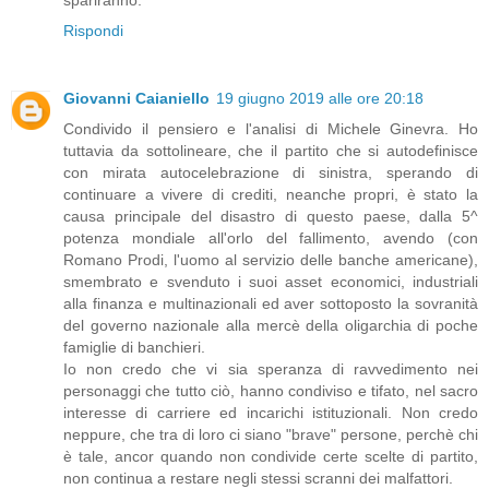
Rispondi
Giovanni Caianiello
19 giugno 2019 alle ore 20:18
Condivido il pensiero e l'analisi di Michele Ginevra. Ho
tuttavia da sottolineare, che il partito che si autodefinisce
con mirata autocelebrazione di sinistra, sperando di
continuare a vivere di crediti, neanche propri, è stato la
causa principale del disastro di questo paese, dalla 5^
potenza mondiale all'orlo del fallimento, avendo (con
Romano Prodi, l'uomo al servizio delle banche americane),
smembrato e svenduto i suoi asset economici, industriali
alla finanza e multinazionali ed aver sottoposto la sovranità
del governo nazionale alla mercè della oligarchia di poche
famiglie di banchieri.
Io non credo che vi sia speranza di ravvedimento nei
personaggi che tutto ciò, hanno condiviso e tifato, nel sacro
interesse di carriere ed incarichi istituzionali. Non credo
neppure, che tra di loro ci siano "brave" persone, perchè chi
è tale, ancor quando non condivide certe scelte di partito,
non continua a restare negli stessi scranni dei malfattori.