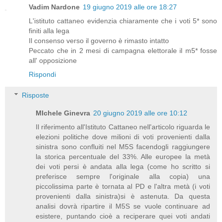
Vadim Nardone
19 giugno 2019 alle ore 18:27
L'istituto cattaneo evidenzia chiaramente che i voti 5* sono
finiti alla lega
Il consenso verso il governo è rimasto intatto
Peccato che in 2 mesi di campagna elettorale il m5* fosse
all' opposizione
Rispondi
Risposte
MIchele Ginevra
20 giugno 2019 alle ore 10:12
Il riferimento all'Istituto Cattaneo nell'articolo riguarda le
elezioni politiche dove milioni di voti provenienti dalla
sinistra sono confluiti nel M5S facendogli raggiungere
la storica percentuale del 33%. Alle europee la metà
dei voti persi è andata alla lega (come ho scritto si
preferisce sempre l'originale alla copia) una
piccolissima parte è tornata al PD e l'altra metà (i voti
provenienti dalla sinistra)si è astenuta. Da questa
analisi dovrà ripartire il M5S se vuole continuare ad
esistere, puntando cioè a reciperare quei voti andati