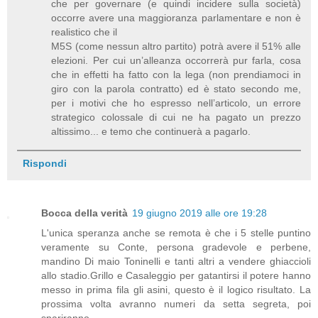
che per governare (e quindi incidere sulla società)
occorre avere una maggioranza parlamentare e non è
realistico che il
M5S (come nessun altro partito) potrà avere il 51% alle
elezioni. Per cui un’alleanza occorrerà pur farla, cosa
che in effetti ha fatto con la lega (non prendiamoci in
giro con la parola contratto) ed è stato secondo me,
per i motivi che ho espresso nell’articolo, un errore
strategico colossale di cui ne ha pagato un prezzo
altissimo... e temo che continuerà a pagarlo.
Rispondi
Bocca della verità
19 giugno 2019 alle ore 19:28
L'unica speranza anche se remota è che i 5 stelle puntino
veramente su Conte, persona gradevole e perbene,
mandino Di maio Toninelli e tanti altri a vendere ghiaccioli
allo stadio.Grillo e Casaleggio per gatantirsi il potere hanno
messo in prima fila gli asini, questo è il logico risultato. La
prossima volta avranno numeri da setta segreta, poi
spariranno.