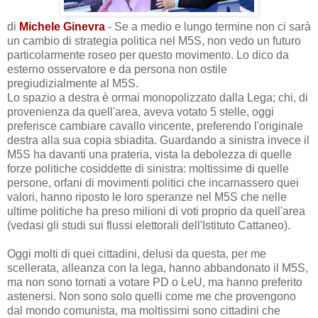
di
Michele Ginevra
- Se a medio e lungo termine non ci sarà
un cambio di strategia politica nel M5S, non vedo un futuro
particolarmente roseo per questo movimento. Lo dico da
esterno osservatore e da persona non ostile
pregiudizialmente al M5S.
Lo spazio a destra è ormai monopolizzato dalla Lega; chi, di
provenienza da quell'area, aveva votato 5 stelle, oggi
preferisce cambiare cavallo vincente, preferendo l'originale
destra alla sua copia sbiadita. Guardando a sinistra invece il
M5S ha davanti una prateria, vista la debolezza di quelle
forze politiche cosiddette di sinistra: moltissime di quelle
persone, orfani di movimenti politici che incarnassero quei
valori, hanno riposto le loro speranze nel M5S che nelle
ultime politiche ha preso milioni di voti proprio da quell'area
(vedasi gli studi sui flussi elettorali dell'Istituto Cattaneo).
Oggi molti di quei cittadini, delusi da questa, per me
scellerata, alleanza con la lega, hanno abbandonato il M5S,
ma non sono tornati a votare PD o LeU, ma hanno preferito
astenersi. Non sono solo quelli come me che provengono
dal mondo comunista, ma moltissimi sono cittadini che