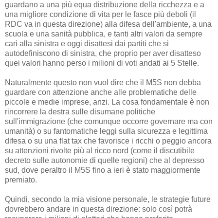
guardano a una più equa distribuzione della ricchezza e a
una migliore condizione di vita per le fasce più deboli (il
RDC va in questa direzione) alla difesa dell'ambiente, a una
scuola e una sanità pubblica, e tanti altri valori da sempre
cari alla sinistra e oggi disattesi dai partiti che si
autodefiniscono di sinistra, che proprio per aver disatteso
quei valori hanno perso i milioni di voti andati ai 5 Stelle.
Naturalmente questo non vuol dire che il M5S non debba
guardare con attenzione anche alle problematiche delle
piccole e medie imprese, anzi. La cosa fondamentale è non
rincorrere la destra sulle disumane politiche
sull'immigrazione (che comunque occorre governare ma con
umanità) o su fantomatiche leggi sulla sicurezza e legittima
difesa o su una flat tax che favorisce i ricchi o peggio ancora
su attenzioni rivolte più al ricco nord (come il discutibile
decreto sulle autonomie di quelle regioni) che al depresso
sud, dove peraltro il M5S fino a ieri è stato maggiormente
premiato.
Quindi, secondo la mia visione personale, le strategie future
dovrebbero andare in questa direzione: solo così potrà