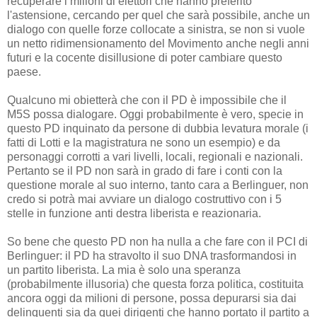
recuperare i milioni di elettori che hanno preferito
l'astensione, cercando per quel che sarà possibile, anche un
dialogo con quelle forze collocate a sinistra, se non si vuole
un netto ridimensionamento del Movimento anche negli anni
futuri e la cocente disillusione di poter cambiare questo
paese.
Qualcuno mi obietterà che con il PD è impossibile che il
M5S possa dialogare. Oggi probabilmente è vero, specie in
questo PD inquinato da persone di dubbia levatura morale (i
fatti di Lotti e la magistratura ne sono un esempio) e da
personaggi corrotti a vari livelli, locali, regionali e nazionali.
Pertanto se il PD non sarà in grado di fare i conti con la
questione morale al suo interno, tanto cara a Berlinguer, non
credo si potrà mai avviare un dialogo costruttivo con i 5
stelle in funzione anti destra liberista e reazionaria.
So bene che questo PD non ha nulla a che fare con il PCI di
Berlinguer: il PD ha stravolto il suo DNA trasformandosi in
un partito liberista. La mia è solo una speranza
(probabilmente illusoria) che questa forza politica, costituita
ancora oggi da milioni di persone, possa depurarsi sia dai
delinquenti sia da quei dirigenti che hanno portato il partito a