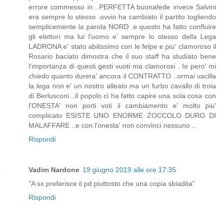
errore commesso in ..PERFETTA buonafede invece Salvini
era sempre lo stesso .ovvio ha cambiato il partito togliendo
semplicemente la parola NORD .e questo ha fatto confluire
gli elettori ma lui l'uomo e' sempre lo stesso della Lega
LADRONA e' stato abilissimo con le felpe e piu' clamoroso il
Rosario baciato dimostra che il suo staff ha studiato bene
l'importanza di questi gesti vuoti ma clamorosi . Io pero' mi
chiedo quanto durera' ancora il CONTRATTO ..ormai vacilla
la lega non e' un nostro alleato ma un furbo cavallo di troia
di Berlusconi ..il popolo ci ha fatto capire una sola cosa con
l'ONESTA' non porti voti il cambiamento e' molto piu'
complicato ESISTE UNO ENORME ZOCCOLO DURO DI
MALAFFARE ..e con l'onesta' non convinci nessuno ..
Rispondi
Vadim Nardone
19 giugno 2019 alle ore 17:35
"A sx preferisce il pd piuttosto che una copia sbiadita"
Rispondi