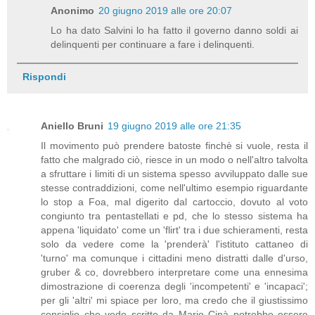
Anonimo
20 giugno 2019 alle ore 20:07
Lo ha dato Salvini lo ha fatto il governo danno soldi ai
delinquenti per continuare a fare i delinquenti.
Rispondi
Aniello Bruni
19 giugno 2019 alle ore 21:35
Il movimento può prendere batoste finchè si vuole, resta il
fatto che malgrado ciò, riesce in un modo o nell'altro talvolta
a sfruttare i limiti di un sistema spesso avviluppato dalle sue
stesse contraddizioni, come nell'ultimo esempio riguardante
lo stop a Foa, mal digerito dal cartoccio, dovuto al voto
congiunto tra pentastellati e pd, che lo stesso sistema ha
appena 'liquidato' come un 'flirt' tra i due schieramenti, resta
solo da vedere come la 'prenderà' l'istituto cattaneo di
'turno' ma comunque i cittadini meno distratti dalle d'urso,
gruber & co, dovrebbero interpretare come una ennesima
dimostrazione di coerenza degli 'incompetenti' e 'incapaci';
per gli 'altri' mi spiace per loro, ma credo che il giustissimo
consiglio che vedo scritto da Mario Cinà potrebbe essere