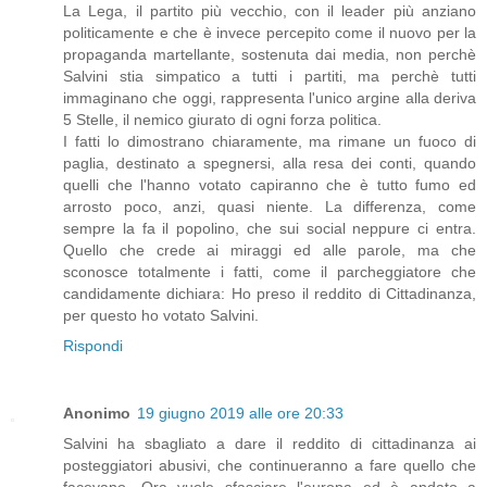
La Lega, il partito più vecchio, con il leader più anziano
politicamente e che è invece percepito come il nuovo per la
propaganda martellante, sostenuta dai media, non perchè
Salvini stia simpatico a tutti i partiti, ma perchè tutti
immaginano che oggi, rappresenta l'unico argine alla deriva
5 Stelle, il nemico giurato di ogni forza politica.
I fatti lo dimostrano chiaramente, ma rimane un fuoco di
paglia, destinato a spegnersi, alla resa dei conti, quando
quelli che l'hanno votato capiranno che è tutto fumo ed
arrosto poco, anzi, quasi niente. La differenza, come
sempre la fa il popolino, che sui social neppure ci entra.
Quello che crede ai miraggi ed alle parole, ma che
sconosce totalmente i fatti, come il parcheggiatore che
candidamente dichiara: Ho preso il reddito di Cittadinanza,
per questo ho votato Salvini.
Rispondi
Anonimo
19 giugno 2019 alle ore 20:33
Salvini ha sbagliato a dare il reddito di cittadinanza ai
posteggiatori abusivi, che continueranno a fare quello che
facevano. Ora vuole sfasciare l'europa ed è andato a