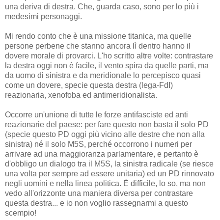
una deriva di destra. Che, guarda caso, sono per lo più i
medesimi personaggi.
Mi rendo conto che è una missione titanica, ma quelle
persone perbene che stanno ancora lì dentro hanno il
dovere morale di provarci. L'ho scritto altre volte: contrastare
la destra oggi non è facile, il vento spira da quelle parti, ma
da uomo di sinistra e da meridionale lo percepisco quasi
come un dovere, specie questa destra (lega-FdI)
reazionaria, xenofoba ed antimeridionalista.
Occorre un'unione di tutte le forze antifasciste ed anti
reazionarie del paese: per fare questo non basta il solo PD
(specie questo PD oggi più vicino alle destre che non alla
sinistra) né il solo M5S, perché occorrono i numeri per
arrivare ad una maggioranza parlamentare, e pertanto è
d'obbligo un dialogo tra il M5S, la sinistra radicale (se riesce
una volta per sempre ad essere unitaria) ed un PD rinnovato
negli uomini e nella linea politica. È difficile, lo so, ma non
vedo all'orizzonte una maniera diversa per contrastare
questa destra... e io non voglio rassegnarmi a questo
scempio!