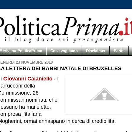
Scrivi su PoliticaPrima
Cosa vogliamo
Disclaimer
Partiti
ENERDÌ 23 NOVEMBRE 2018
LA LETTERA DEI BABBI NATALE DI BRUXELLES
di
Giovanni Caianiello
- I
arrucconi della
Commissione, 28
commissari nominati, che
nessuno ha mai eletto,
ompresa l’italiana
ogherini, ormai annaspano in cerca di credibilità.