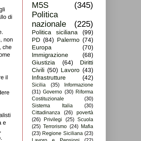
M5S
(345)
li
Politica
llo di
nazionale
(225)
e.
Politica siciliana
(99)
o, non
PD
(84)
Palermo
(74)
, che
Europa
(70)
 come
Immigrazione
(68)
Giustizia
(64)
Diritti
Civili
(50)
Lavoro
(43)
e il
Infrastrutture
(42)
Sicilia
(35)
Informazione
(31)
Governo
(30)
Riforma
dere
Costituzionale
(30)
Sistema Italia
(30)
Cittadinanza
(26)
povertà
listi
(26)
Privilegi
(25)
Scuola
a e
(25)
Terrorismo
(24)
Mafia
,
(23)
Regione Siciliana
(23)
.
Lavoro e Pensioni
(22)