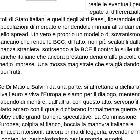
reale le eventuali per
legate al differenziale
itoli di Stato italiani e quelli degli altri Paesi, liberandole 
speculazioni di mercato e rendendole immuni all'andame
dello spread. Un vero e proprio un modello di sovranismo
ancario che rende le BCC, di fatto, non più scalabili dall
inanza straniera, sottraendo alla BCE il controllo sulle ul
banche italiane che ancora prestano denaro alle piccole 
medio imprese. Una mossa magistrale che sta già dando 
uoi frutti.
e Di Maio e Salvini da una parte, si affrettano a dichiara
iva l’euro e viva l’Europa e siamo per il dialogo, menten
apendo di mentire, dall’altra, con questo atto, servono il
iatto amaro con il quale dichiarano formalmente guerra a
lobby delle grandi banche speculative. La Commissione
uropea, colpita al fianco, boccia la manovra italiana e
inaccia ritorsioni, ancora prima di leggerla, avendone in
l contenuto, pericolosissimo per la propria autorità.