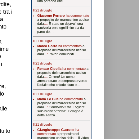
una persona che…
dite,
Il 21 di Luglio
 tra i
Giacomo Ferraro
ha commentato
da
a proposito del marocchino ucciso
dalla
...:
È stato un dejavu’, una
nto
cattiveria oltre ogni limite sia da
parte dei…
a
Il 21 di Luglio
Marco Corro
ha commentato
a
time
proposito del marocchino ucciso
dalla
...:
Poveri comunisti
e
i
Il 21 di Luglio
Renato Cipolla
ha commentato
a
proposito del marocchino ucciso
dalla
...:
Orrore! Un uomo
ammanettato e compresso verso
l'asfalto che chiede aiuto e…
re,
do
Il 21 di Luglio
Maria Lo Bue
ha commentato
a
proposito del marocchino ucciso
dalla
...:
Condivido tutto. Toglierei
lle
solo l’ironico “dotta”, Bologna è
dotta senza…
Il 21 di Luglio
Giangiuseppe Gattuso
ha
tuito
commentato
a proposito del
marocchino ucciso dalla
...:
Il video