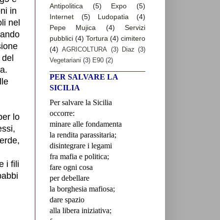
Antipolitica
(5)
Expo
(5)
ni in
Internet
(5)
Ludopatia
(4)
li nel
Pepe Mujica
(4)
Servizi
giando
pubblici
(4)
Tortura
(4)
cimitero
sione
(4)
AGRICOLTURA
(3)
Diaz
(3)
 del
Vegetariani
(3)
E90
(2)
a.
PER SALVARE LA
lle
SICILIA
Per salvare la Sicilia
occorre:
per lo
minare alle fondamenta
ssi,
la rendita parassitaria;
verde,
disintegrare i legami
fra mafia e politica;
i fili
fare ogni cosa
 babbi
per debellare
la borghesia mafiosa;
dare spazio
alla libera iniziativa;