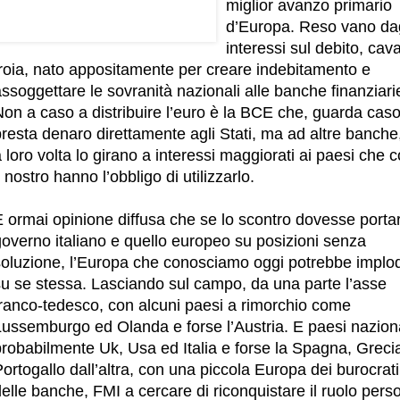
miglior avanzo primario
d’Europa. Reso vano dag
interessi sul debito, cava
troia, nato appositamente per creare indebitamento e
ssoggettare le sovranità nazionali alle banche finanziari
Non a caso a distribuire l’euro è la BCE che, guarda cas
resta denaro direttamente agli Stati, ma ad altre banche
 loro volta lo girano a interessi maggiorati ai paesi che
l nostro hanno l’obbligo di utilizzarlo.
 ormai opinione diffusa che se lo scontro dovesse portar
governo italiano e quello europeo su posizioni senza
soluzione, l’Europa che conosciamo oggi potrebbe implo
su se stessa. Lasciando sul campo, da una parte l’asse
franco-tedesco, con alcuni paesi a rimorchio come
Lussemburgo ed Olanda e forse l’Austria. E paesi naziona
probabilmente Uk, Usa ed Italia e forse la Spagna, Greci
ortogallo dall’altra, con una piccola Europa dei burocrati
elle banche, FMI a cercare di riconquistare il ruolo perso