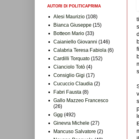
AUTORI DI POLITICAPRIMA
Alesi Maurizio
(108)
t
Bianca Giuseppe
(15)
Botteon Mario
(33)
b
Caianiello Giovanni
(146)
f
Calabria Teresa Fabiola
(6)
Cardilli Torquato
(152)
Cianciolo Totò
(4)
s
Consiglio Gigi
(17)
Cucuccio Claudia
(2)
S
Fabri Fausta
(8)
v
Gallo Mazzeo Francesco
s
(26)
p
Ggg
(492)
Ginevra Michele
(27)
E
m
Mancuso Salvatore
(2)
i