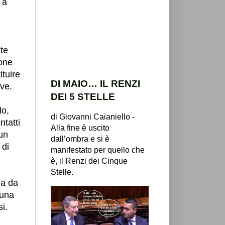
 a
nte
ione
ituire
DI MAIO… IL RENZI
ve.
DEI 5 STELLE
lo,
di Giovanni Caianiello -
ntatti
Alla fine è uscito
 un
dall’ombra e si è
 di
manifestato per quello che
è, il Renzi dei Cinque
Stelle.
la da
 una
si.