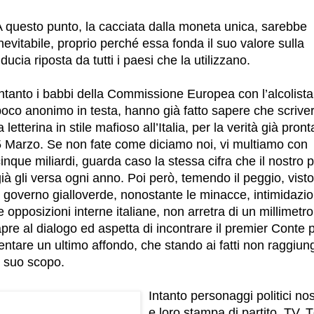
A questo punto, la cacciata dalla moneta unica, sarebbe
nevitabile, proprio perché essa fonda il suo valore sulla
iducia riposta da tutti i paesi che la utilizzano.
ntanto i babbi della Commissione Europea con l’alcolista
poco anonimo in testa, hanno già fatto sapere che scriv
a letterina in stile mafioso all’Italia, per la verità già pront
5 Marzo. Se non fate come diciamo noi, vi multiamo con
inque miliardi, guarda caso la stessa cifra che il nostro
ià gli versa ogni anno. Poi però, temendo il peggio, vist
l governo gialloverde, nonostante le minacce, intimidazio
e opposizioni interne italiane, non arretra di un millimetro
pre al dialogo ed aspetta di incontrare il premier Conte 
entare un ultimo affondo, che stando ai fatti non raggiun
l suo scopo.
Intanto personaggi politici nos
e loro stampa di partito, TV, 