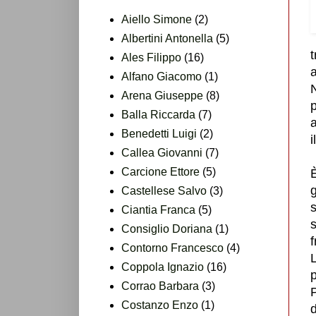
Aiello Simone
(2)
Albertini Antonella
(5)
Ales Filippo
(16)
a
Alfano Giacomo
(1)
Arena Giuseppe
(8)
p
Balla Riccarda
(7)
a
Benedetti Luigi
(2)
i
Callea Giovanni
(7)
Carcione Ettore
(5)
È
Castellese Salvo
(3)
Ciantia Franca
(5)
Consiglio Doriana
(1)
Contorno Francesco
(4)
Coppola Ignazio
(16)
Corrao Barbara
(3)
P
Costanzo Enzo
(1)
d