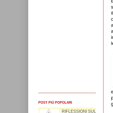
E
s
I
c
a
a
i
l
POST PIÙ POPOLARI
g
I CATTODEM