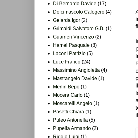
Di Bernardo Davide
(17)
Dolcimascolo Calogero
(4)
i
Gelarda Igor
(2)
f
Grimaldi Salvatore G.B.
(1)
Guarneri Vincenzo
(2)
I
Hamel Pasquale
(3)
Laconi Patrizio
(5)
l
Luce Franco
(24)
Massimino Angioletta
(4)
c
g
Mastrangelo Davide
(1)
i
Merlin Bepo
(1)
l
Mocera Carlo
(1)
a
Moscarelli Angelo
(1)
t
Pasetti Chiara
(1)
i
Puleo Antonella
(5)
Pupella Armando
(2)
Riggio Luigi
(1)