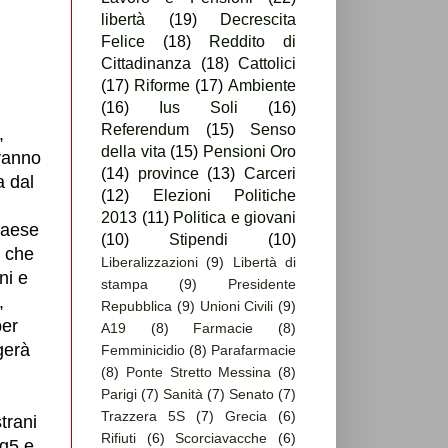
libertà
(19)
Decrescita
Felice
(18)
Reddito di
Cittadinanza
(18)
Cattolici
(17)
Riforme
(17)
Ambiente
(16)
Ius Soli
(16)
Referendum
(15)
Senso
,
della vita
(15)
Pensioni Oro
eranno
(14)
province
(13)
Carceri
a dal
(12)
Elezioni Politiche
2013
(11)
Politica e giovani
 paese
(10)
Stipendi
(10)
o che
Liberalizzazioni
(9)
Libertà di
ni e
stampa
(9)
Presidente
,
Repubblica
(9)
Unioni Civili
(9)
per
A19
(8)
Farmacie
(8)
gerà
Femminicidio
(8)
Parafarmacie
(8)
Ponte Stretto Messina
(8)
Parigi
(7)
Sanità
(7)
Senato
(7)
Trazzera 5S
(7)
Grecia
(6)
trani
Rifiuti
(6)
Scorciavacche
(6)
Tg5 e