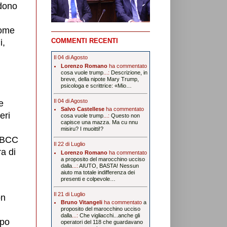
edono
come
COMMENTI RECENTI
i,
Il 04 di Agosto
Lorenzo Romano
ha commentato
cosa vuole trump
...:
Descrizione, in
breve, della nipote Mary Trump,
psicologa e scrittrice: «Mio…
Il 04 di Agosto
e
Salvo Castellese
ha commentato
eri
cosa vuole trump
...:
Questo non
capisce una mazza. Ma cu nnu
misiru? I muoitti!?
e BCC
Il 22 di Luglio
ra di
Lorenzo Romano
ha commentato
a proposito del marocchino ucciso
dalla
...:
AIUTO, BASTA! Nessun
aiuto ma totale indifferenza dei
presenti e colpevole…
Il 21 di Luglio
on
Bruno Vitangeli
ha commentato
a
proposito del marocchino ucciso
dalla
...:
Che vigliacchi...anche gli
mpo
operatori del 118 che guardavano