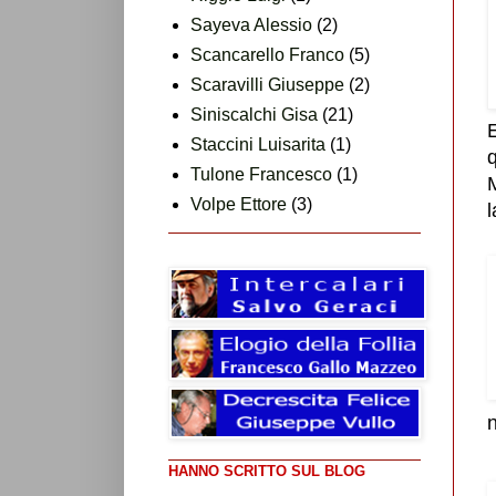
Sayeva Alessio
(2)
Scancarello Franco
(5)
Scaravilli Giuseppe
(2)
Siniscalchi Gisa
(21)
E
Staccini Luisarita
(1)
q
Tulone Francesco
(1)
M
Volpe Ettore
(3)
l
n
HANNO SCRITTO SUL BLOG