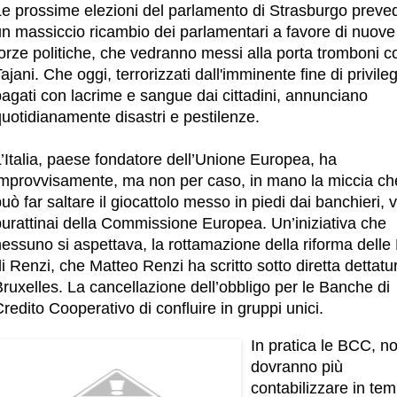
Le prossime elezioni del parlamento di Strasburgo prev
un massiccio ricambio dei parlamentari a favore di nuove
forze politiche, che vedranno messi alla porta tromboni 
ajani. Che oggi, terrorizzati dall'imminente fine di privileg
agati con lacrime e sangue dai cittadini, annunciano
uotidianamente disastri e pestilenze.
’Italia, paese fondatore dell’Unione Europea, ha
improvvisamente, ma non per caso, in mano la miccia ch
uò far saltare il giocattolo messo in piedi dai banchieri, v
burattinai della Commissione Europea. Un’iniziativa che
nessuno si aspettava, la rottamazione della riforma dell
i Renzi, che Matteo Renzi ha scritto sotto diretta dettatu
ruxelles. La cancellazione dell’obbligo per le Banche di
redito Cooperativo di confluire in gruppi unici.
In pratica le BCC, n
dovranno più
contabilizzare in te