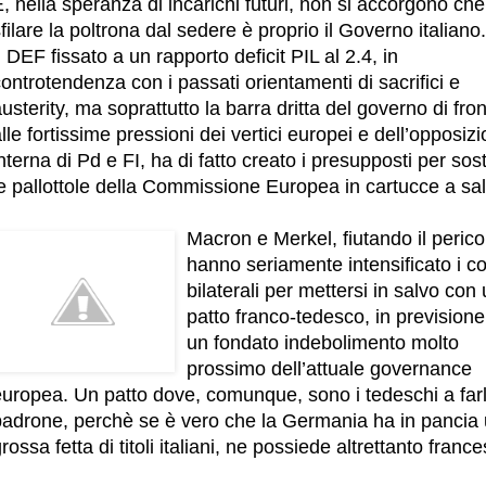
, nella speranza di incarichi futuri, non si accorgono che
filare la poltrona dal sedere è proprio il Governo italiano.
l DEF fissato a un rapporto deficit PIL al 2.4, in
ontrotendenza con i passati orientamenti di sacrifici e
usterity, ma soprattutto la barra dritta del governo di fro
lle fortissime pressioni dei vertici europei e dell’opposiz
nterna di Pd e FI, ha di fatto creato i presupposti per sost
e pallottole della Commissione Europea in cartucce a sal
Macron e Merkel, fiutando il perico
hanno seriamente intensificato i co
bilaterali per mettersi in salvo con
patto franco-tedesco, in previsione
un fondato indebolimento molto
prossimo dell’attuale governance
europea. Un patto dove, comunque, sono i tedeschi a far
padrone, perchè se è vero che la Germania ha in pancia
rossa fetta di titoli italiani, ne possiede altrettanto france