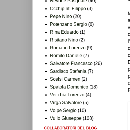
Nevone Pasquale
(40)
Occhipinti Filippo
(3)
Pepe Nino
(20)
Potenzano Sergio
(6)
v
Rina Eduardo
(1)
Risitano Nino
(2)
Romano Lorenzo
(9)
c
c
Romito Daniele
(7)
Salvatore Francesco
(26)
p
Sardisco Stefania
(7)
p
Scelsi Carmen
(2)
d
Spatola Domenico
(18)
P
Vecchia Lorenzo
(4)
Virga Salvatore
(5)
Volpe Sergio
(10)
Vullo Giuseppe
(108)
COLLABORATORI DEL BLOG