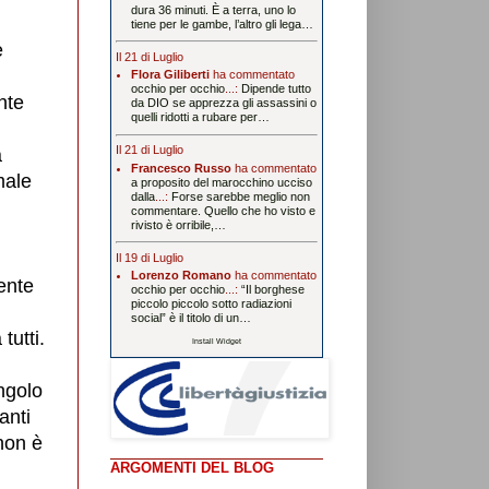
dura 36 minuti. È a terra, uno lo
tiene per le gambe, l’altro gli lega…
e
Il 21 di Luglio
Flora Giliberti
ha commentato
occhio per occhio
...:
Dipende tutto
nte
da DIO se apprezza gli assassini o
quelli ridotti a rubare per…
Il 21 di Luglio
a
Francesco Russo
ha commentato
male
a proposito del marocchino ucciso
dalla
...:
Forse sarebbe meglio non
commentare. Quello che ho visto e
rivisto è orribile,…
Il 19 di Luglio
Lorenzo Romano
ha commentato
ente
occhio per occhio
...:
“Il borghese
piccolo piccolo sotto radiazioni
social” è il titolo di un…
tutti.
Install Widget
angolo
anti
 non è
ARGOMENTI DEL BLOG