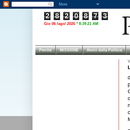
2
8
2
0
8
7
3
Gio 06 /ago/ 2026
*
8:39:21 AM
Perché
MISSIONE
Amici della Politica
V
p
c
M