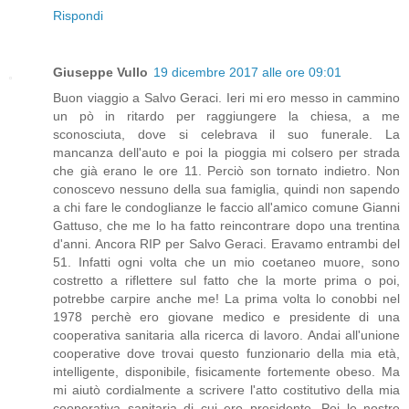
Rispondi
Giuseppe Vullo
19 dicembre 2017 alle ore 09:01
Buon viaggio a Salvo Geraci. Ieri mi ero messo in cammino
un pò in ritardo per raggiungere la chiesa, a me
sconosciuta, dove si celebrava il suo funerale. La
mancanza dell'auto e poi la pioggia mi colsero per strada
che già erano le ore 11. Perciò son tornato indietro. Non
conoscevo nessuno della sua famiglia, quindi non sapendo
a chi fare le condoglianze le faccio all'amico comune Gianni
Gattuso, che me lo ha fatto reincontrare dopo una trentina
d'anni. Ancora RIP per Salvo Geraci. Eravamo entrambi del
51. Infatti ogni volta che un mio coetaneo muore, sono
costretto a riflettere sul fatto che la morte prima o poi,
potrebbe carpire anche me! La prima volta lo conobbi nel
1978 perchè ero giovane medico e presidente di una
cooperativa sanitaria alla ricerca di lavoro. Andai all'unione
cooperative dove trovai questo funzionario della mia età,
intelligente, disponibile, fisicamente fortemente obeso. Ma
mi aiutò cordialmente a scrivere l'atto costitutivo della mia
cooperativa sanitaria di cui ero presidente. Poi le nostre