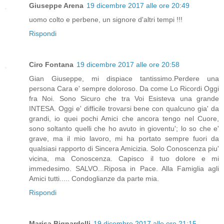
Giuseppe Arena
19 dicembre 2017 alle ore 20:49
uomo colto e perbene, un signore d'altri tempi !!!
Rispondi
Ciro Fontana
19 dicembre 2017 alle ore 20:58
Gian Giuseppe, mi dispiace tantissimo.Perdere una
persona Cara e' sempre doloroso. Da come Lo Ricordi Oggi
fra Noi. Sono Sicuro che tra Voi Esisteva una grande
INTESA. Oggi e' difficile trovarsi bene con qualcuno gia' da
grandi, io quei pochi Amici che ancora tengo nel Cuore,
sono soltanto quelli che ho avuto in gioventu'; lo so che e'
grave, ma il mio lavoro, mi ha portato sempre fuori da
qualsiasi rapporto di Sincera Amicizia. Solo Conoscenza piu'
vicina, ma Conoscenza. Capisco il tuo dolore e mi
immedesimo. SALVO...Riposa in Pace. Alla Famiglia agli
Amici tutti..... Condoglianze da parte mia.
Rispondi
Marisa Bignardelli
19 dicembre 2017 alle ore 21:15