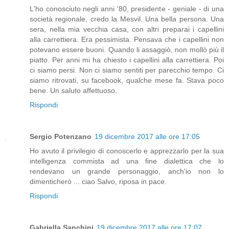
L'ho conosciuto negli anni '80, presidente - geniale - di una
società regionale, credo la Mesvil. Una bella persona. Una
sera, nella mia vecchia casa, con altri preparai i capellini
alla carrettiera. Era pessimista. Pensava che i capellini non
potevano essere buoni. Quando li assaggiò, non mollò più il
piatto. Per anni mi ha chiesto i capellini alla carrettiera. Poi
ci siamo persi. Non ci siamo sentiti per parecchio tempo. Ci
siamo ritrovati, su facebook, qualche mese fa. Stava poco
bene. Un saluto affettuoso.
Rispondi
Sergio Potenzano
19 dicembre 2017 alle ore 17:05
Ho avuto il privilegio di conoscerlo e apprezzarlo per la sua
intelligenza commista ad una fine dialettica che lo
rendevano un grande personaggio, anch'io non lo
dimenticherò ... ciao Salvo, riposa in pace.
Rispondi
Gabriella Sanchini
19 dicembre 2017 alle ore 17:07