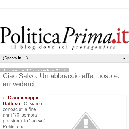
▼
domenica 17 dicembre 2017
Ciao Salvo. Un abbraccio affettuoso e,
arrivederci…
di
Giangiuseppe
Gattuso
- Ci siamo
conosciuti a fine
anni ’70, sembra
preistoria. Io ‘facevo’
Politica nel