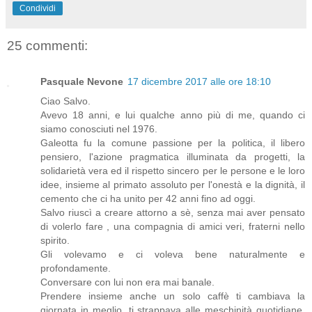
Condividi
25 commenti:
Pasquale Nevone
17 dicembre 2017 alle ore 18:10
Ciao Salvo.
Avevo 18 anni, e lui qualche anno più di me, quando ci
siamo conosciuti nel 1976.
Galeotta fu la comune passione per la politica, il libero
pensiero, l'azione pragmatica illuminata da progetti, la
solidarietà vera ed il rispetto sincero per le persone e le loro
idee, insieme al primato assoluto per l'onestà e la dignità, il
cemento che ci ha unito per 42 anni fino ad oggi.
Salvo riuscì a creare attorno a sè, senza mai aver pensato
di volerlo fare , una compagnia di amici veri, fraterni nello
spirito.
Gli volevamo e ci voleva bene naturalmente e
profondamente.
Conversare con lui non era mai banale.
Prendere insieme anche un solo caffè ti cambiava la
giornata in meglio, ti strappava alle meschinità quotidiane.