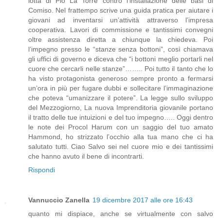
lotta di Pio La Torre contro l’installazione delle basi di
Comiso. Nel frattempo scrive una guida pratica per aiutare i
giovani ad inventarsi un’attività attraverso l’impresa
cooperativa. Lavori di commissione e tantissimi convegni
oltre assistenza diretta a chiunque la chiedeva. Poi
l’impegno presso le “stanze senza bottoni”, così chiamava
gli uffici di governo e diceva che “i bottoni meglio portarli nel
cuore che cercarli nelle stanze”…….. Poi tutto il tanto che lo
ha visto protagonista generoso sempre pronto a fermarsi
un’ora in più per fugare dubbi e sollecitare l’immaginazione
che poteva “umanizzare il potere”. La legge sullo sviluppo
del Mezzogiorno, La nuova Imprenditoria giovanile portano
il tratto delle tue intuizioni e del tuo impegno….. Oggi dentro
le note dei Procol Harum con un saggio del tuo amato
Hammond, ho strizzato l’occhio alla tua mano che ci ha
salutato tutti. Ciao Salvo sei nel cuore mio e dei tantissimi
che hanno avuto il bene di incontrarti.
Rispondi
Vannuccio Zanella
19 dicembre 2017 alle ore 16:43
quanto mi dispiace, anche se virtualmente con salvo