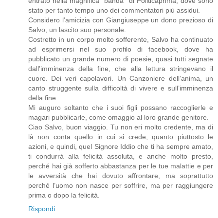
entrato nella magnifica “banda” di Politicaprima, dove sono
stato per tanto tempo uno dei commentatori più assidui.
Considero l’amicizia con Giangiuseppe un dono prezioso di
Salvo, un lascito suo personale.
Costretto in un corpo molto sofferente, Salvo ha continuato
ad esprimersi nel suo profilo di facebook, dove ha
pubblicato un grande numero di poesie, quasi tutti segnate
dall’imminenza della fine, che alla lettura stringevano il
cuore. Dei veri capolavori. Un Canzoniere dell’anima, un
canto struggente sulla difficoltà di vivere e sull’imminenza
della fine.
Mi auguro soltanto che i suoi figli possano raccoglierle e
magari pubblicarle, come omaggio al loro grande genitore.
Ciao Salvo, buon viaggio. Tu non eri molto credente, ma di
là non conta quello in cui si crede, quanto piuttosto le
azioni, e quindi, quel Signore Iddio che ti ha sempre amato,
ti condurrà alla felicità assoluta, e anche molto presto,
perché hai già sofferto abbastanza per le tue malattie e per
le avversità che hai dovuto affrontare, ma soprattutto
perché l’uomo non nasce per soffrire, ma per raggiungere
prima o dopo la felicità.
Rispondi