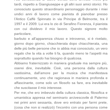
tardi, rispetto a Giangiuseppe e gli altri suoi amici storici. Ho
conosciuto questo straordinario personaggio durante i miei
undici anni di lavoro come pianista di pianobar presso
l’Antico Caffè Spinnato in via Principe di Belmonte, tra il
1997 e il 2009. Lui era lo zio di Serafino Fiorenza, il pianista
con cui dividevo il mio lavoro. Questo signore molto
particolare,
barbuto e all’apparenza chiuso e introverso, si è rivelato,
giorno dopo giorno, chiacchierata dopo chiacchierata, una
delle più belle persone che io abbia mai conosciuto, un vero
regalo che la vita a volte ti fa, quando meno te l’aspetti ma
soprattutto quando hai bisogno di qualcosa.
Abbiamo fraternizzato in maniera graduale ma sempre più,
oserei dire, inevitabile. Cioè, una persona dalla cultura
vastissima, dall’amore per la musica che manifestava
continuamente, uno che ragionava in maniera profonda e
affascinante, come solo un filosofo sa fare, era inevitabile
che suscitasse il mio interesse.
Per me, che ero imbevuto della cultura classica, filosofica e
umanistica appresa nel seminario arcivescovile di Palermo
nei primi anni sessanta, dove ero entrato per farmi prete,
(cosa che non si realizzò) l’incontro con una persona come