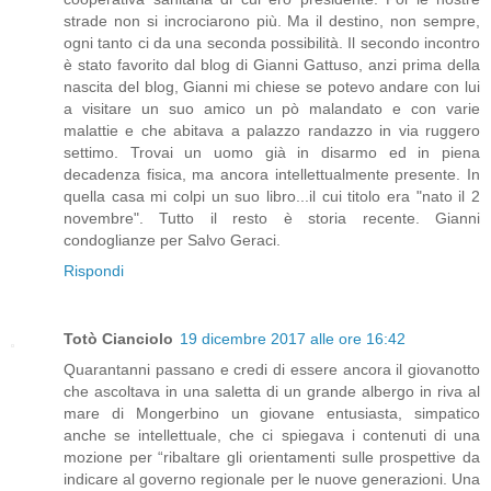
strade non si incrociarono più. Ma il destino, non sempre,
ogni tanto ci da una seconda possibilità. Il secondo incontro
è stato favorito dal blog di Gianni Gattuso, anzi prima della
nascita del blog, Gianni mi chiese se potevo andare con lui
a visitare un suo amico un pò malandato e con varie
malattie e che abitava a palazzo randazzo in via ruggero
settimo. Trovai un uomo già in disarmo ed in piena
decadenza fisica, ma ancora intellettualmente presente. In
quella casa mi colpi un suo libro...il cui titolo era "nato il 2
novembre". Tutto il resto è storia recente. Gianni
condoglianze per Salvo Geraci.
Rispondi
Totò Cianciolo
19 dicembre 2017 alle ore 16:42
Quarantanni passano e credi di essere ancora il giovanotto
che ascoltava in una saletta di un grande albergo in riva al
mare di Mongerbino un giovane entusiasta, simpatico
anche se intellettuale, che ci spiegava i contenuti di una
mozione per “ribaltare gli orientamenti sulle prospettive da
indicare al governo regionale per le nuove generazioni. Una