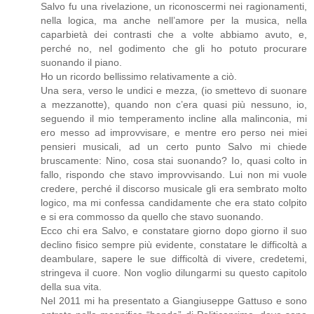
Salvo fu una rivelazione, un riconoscermi nei ragionamenti,
nella logica, ma anche nell’amore per la musica, nella
caparbietà dei contrasti che a volte abbiamo avuto, e,
perché no, nel godimento che gli ho potuto procurare
suonando il piano.
Ho un ricordo bellissimo relativamente a ciò.
Una sera, verso le undici e mezza, (io smettevo di suonare
a mezzanotte), quando non c’era quasi più nessuno, io,
seguendo il mio temperamento incline alla malinconia, mi
ero messo ad improvvisare, e mentre ero perso nei miei
pensieri musicali, ad un certo punto Salvo mi chiede
bruscamente: Nino, cosa stai suonando? Io, quasi colto in
fallo, rispondo che stavo improvvisando. Lui non mi vuole
credere, perché il discorso musicale gli era sembrato molto
logico, ma mi confessa candidamente che era stato colpito
e si era commosso da quello che stavo suonando.
Ecco chi era Salvo, e constatare giorno dopo giorno il suo
declino fisico sempre più evidente, constatare le difficoltà a
deambulare, sapere le sue difficoltà di vivere, credetemi,
stringeva il cuore. Non voglio dilungarmi su questo capitolo
della sua vita.
Nel 2011 mi ha presentato a Giangiuseppe Gattuso e sono