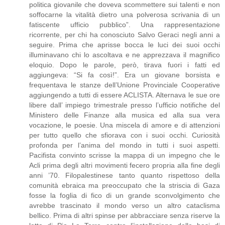
politica giovanile che doveva scommettere sui talenti e non
soffocarne la vitalità dietro una polverosa scrivania di un
fatiscente ufficio pubblico”. Una rappresentazione
ricorrente, per chi ha conosciuto Salvo Geraci negli anni a
seguire. Prima che aprisse bocca le luci dei suoi occhi
illuminavano chi lo ascoltava e ne apprezzava il magnifico
eloquio. Dopo le parole, però, tirava fuori i fatti ed
aggiungeva: “Si fa così!”. Era un giovane borsista e
frequentava le stanze dell’Unione Provinciale Cooperative
aggiungendo a tutti di essere ACLISTA. Alternava le sue ore
libere dall’ impiego trimestrale presso l’ufficio notifiche del
Ministero delle Finanze alla musica ed alla sua vera
vocazione, le poesie. Una miscela di amore e di attenzioni
per tutto quello che sfiorava con i suoi occhi. Curiosità
profonda per l’anima del mondo in tutti i suoi aspetti.
Pacifista convinto scrisse la mappa di un impegno che le
Acli prima degli altri movimenti fecero propria alla fine degli
anni ’70. Filopalestinese tanto quanto rispettoso della
comunità ebraica ma preoccupato che la striscia di Gaza
fosse la foglia di fico di un grande sconvolgimento che
avrebbe trascinato il mondo verso un altro cataclisma
bellico. Prima di altri spinse per abbracciare senza riserve la