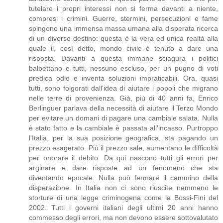
tutelare i propri interessi non si ferma davanti a niente,
compresi i crimini. Guerre, stermini, persecuzioni e fame
spingono una immensa massa umana alla disperata ricerca
di un diverso destino: questa è la vera ed unica realtà alla
quale il, così detto, mondo civile è tenuto a dare una
risposta. Davanti a questa immane sciagura i politici
balbettano e tutti, nessuno escluso, per un pugno di voti
predica odio e inventa soluzioni impraticabili. Ora, quasi
tutti, sono folgorati dall'idea di aiutare i popoli che migrano
nelle terre di provenienza. Già, più di 40 anni fa, Enrico
Berlinguer parlava della necessità di aiutare il Terzo Mondo
per evitare un domani di pagare una cambiale salata. Nulla
è stato fatto e la cambiale è passata all'incasso. Purtroppo
l'Italia, per la sua posizione geografica, sta pagando un
prezzo esagerato. Più il prezzo sale, aumentano le difficoltà
per onorare il debito. Da qui nascono tutti gli errori per
arginare e dare risposte ad un fenomeno che sta
diventando epocale. Nulla può fermare il cammino della
disperazione. In Italia non ci sono riuscite nemmeno le
storture di una legge criminogena come la Bossi-Fini del
2002. Tutti i governi italiani degli ultimi 20 anni hanno
commesso degli errori, ma non devono essere sottovalutato