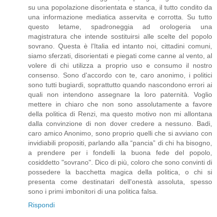
su una popolazione disorientata e stanca, il tutto condito da
una informazione mediatica asservita e corrotta. Su tutto
questo letame, spadroneggia ad orologeria una
magistratura che intende sostituirsi alle scelte del popolo
sovrano. Questa è l'Italia ed intanto noi, cittadini comuni,
siamo sferzati, disorientati e piegati come canne al vento, al
volere di chi utilizza a proprio uso e consumo il nostro
consenso. Sono d'accordo con te, caro anonimo, i politici
sono tutti bugiardi, soprattutto quando nascondono errori ai
quali non intendono assegnare la loro paternità. Voglio
mettere in chiaro che non sono assolutamente a favore
della politica di Renzi, ma questo motivo non mi allontana
dalla convinzione di non dover credere a nessuno. Badi,
caro amico Anonimo, sono proprio quelli che si avviano con
invidiabili propositi, parlando alla “pancia” di chi ha bisogno,
a prendere per i fondelli la buona fede del popolo,
cosiddetto "sovrano". Dico di più, coloro che sono convinti di
possedere la bacchetta magica della politica, o chi si
presenta come destinatari dell'onestà assoluta, spesso
sono i primi imbonitori di una politica falsa.
Rispondi