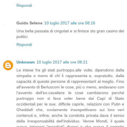
Rispondi
Guido Selene
10 luglio 2017 alle ore 08:16
Una bella passata di cingolati e si finisce sto gran casino dei
politici
Rispondi
Unknown
10 luglio 2017 alle ore 08:21
Le intese fra gli stati purtroppo,alle volte, dipendono dalla
simpatia o meno di chi li rappresenta e, sopratutto, dalla
capacità di queste persone di rappresentarli al meglio. Fino
all'avvento di Berlusconi le cose, più o meno, andavano con
l'avvento dell'ex-cavaliere le cose cambiarono perché
purtroppo non si fece voler bene dai Capi di Stato
occidentali per le sue, difficile capirle, relazioni con Putin e
Gheddafi che, ovviamente insospettivano sui loro veri
contenuti e, infine, anche la condotta privata dava il senso
della irresponsabilità dell'individuo. Venne Mondi, il quale
aveva interessi "mondiali" diversi e che aveva il compito