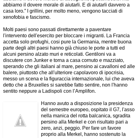
abbiamo il dovere morale di aiutarli. E di aiutarli davvero a
casa loro.” I grillini, per molto meno, vengono tacciati di
xenofobia e fascismo.
Molti paesi sono passati direttamente a paventare
l'intervento dell'esercito per bloccare i migranti. La Francia
accetta solo profughi, cosi pure la Germania, mentre buona
parte degli altri paesi hanno già chiuso le porte a tutti ed
alcuni persino alzato muri e reticolati. Gentiloni va a
discutere con Junker e torna a casa cornuto e mazziato,
sperando che gli italiani al mare, pensino ai cavalloni ed alle
balere, piuttosto che all'ulteriore capolavoro di ipocrisia,
messo un scena e la figuraccia internazionale, lui che aveva
detto che a Bruxelles si sarebbe fatto sentire, non l'hanno
sentito neppure a Ladispoli con l’Amplifon.
Hanno avuto a disposizione la presidenza
del semestre europeo, ospitato il G7, l'asso
nella manica del rotta balcanica, sgradita
persino alla Merkel e con risultato pari a
zero, anzi, peggio. Per fare un favore
proprio alla Merkel, hanno sostenuto la