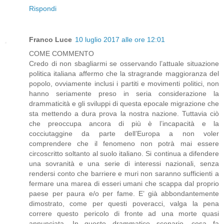
Rispondi
Franco Luce
10 luglio 2017 alle ore 12:01
COME COMMENTO
Credo di non sbagliarmi se osservando l’attuale situazione
politica italiana affermo che la stragrande maggioranza del
popolo, ovviamente inclusi i partiti e movimenti politici, non
hanno seriamente preso in seria considerazione la
drammaticità e gli sviluppi di questa epocale migrazione che
sta mettendo a dura prova la nostra nazione. Tuttavia ciò
che preoccupa ancora di più è l’incapacità e la
cocciutaggine da parte dell’Europa a non voler
comprendere che il fenomeno non potrà mai essere
circoscritto soltanto al suolo italiano. Si continua a difendere
una sovranità e una serie di interessi nazionali, senza
rendersi conto che barriere e muri non saranno sufficienti a
fermare una marea di esseri umani che scappa dal proprio
paese per paura e/o per fame. E’ già abbondantemente
dimostrato, come per questi poveracci, valga la pena
correre questo pericolo di fronte ad una morte quasi
annunciata. In questo drammatico scenario, cosa fa