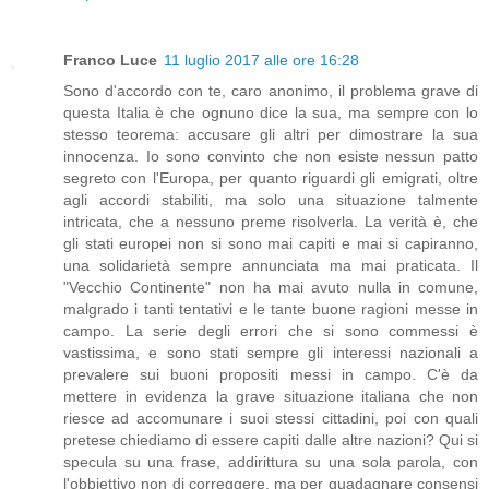
Franco Luce
11 luglio 2017 alle ore 16:28
Sono d'accordo con te, caro anonimo, il problema grave di
questa Italia è che ognuno dice la sua, ma sempre con lo
stesso teorema: accusare gli altri per dimostrare la sua
innocenza. Io sono convinto che non esiste nessun patto
segreto con l'Europa, per quanto riguardi gli emigrati, oltre
agli accordi stabiliti, ma solo una situazione talmente
intricata, che a nessuno preme risolverla. La verità è, che
gli stati europei non si sono mai capiti e mai si capiranno,
una solidarietà sempre annunciata ma mai praticata. Il
"Vecchio Continente" non ha mai avuto nulla in comune,
malgrado i tanti tentativi e le tante buone ragioni messe in
campo. La serie degli errori che si sono commessi è
vastissima, e sono stati sempre gli interessi nazionali a
prevalere sui buoni propositi messi in campo. C'è da
mettere in evidenza la grave situazione italiana che non
riesce ad accomunare i suoi stessi cittadini, poi con quali
pretese chiediamo di essere capiti dalle altre nazioni? Qui si
specula su una frase, addirittura su una sola parola, con
l'obbiettivo non di correggere, ma per guadagnare consensi