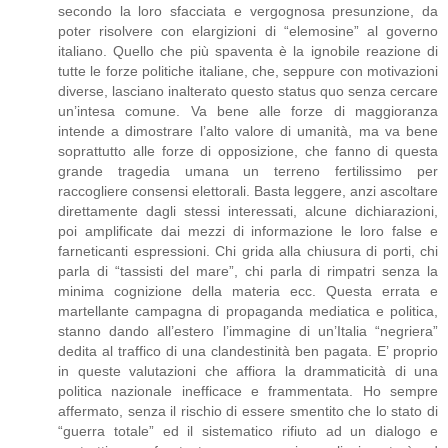
secondo la loro sfacciata e vergognosa presunzione, da
poter risolvere con elargizioni di “elemosine” al governo
italiano. Quello che più spaventa è la ignobile reazione di
tutte le forze politiche italiane, che, seppure con motivazioni
diverse, lasciano inalterato questo status quo senza cercare
un’intesa comune. Va bene alle forze di maggioranza
intende a dimostrare l’alto valore di umanità, ma va bene
soprattutto alle forze di opposizione, che fanno di questa
grande tragedia umana un terreno fertilissimo per
raccogliere consensi elettorali. Basta leggere, anzi ascoltare
direttamente dagli stessi interessati, alcune dichiarazioni,
poi amplificate dai mezzi di informazione le loro false e
farneticanti espressioni. Chi grida alla chiusura di porti, chi
parla di “tassisti del mare”, chi parla di rimpatri senza la
minima cognizione della materia ecc. Questa errata e
martellante campagna di propaganda mediatica e politica,
stanno dando all’estero l’immagine di un’Italia “negriera”
dedita al traffico di una clandestinità ben pagata. E’ proprio
in queste valutazioni che affiora la drammaticità di una
politica nazionale inefficace e frammentata. Ho sempre
affermato, senza il rischio di essere smentito che lo stato di
“guerra totale” ed il sistematico rifiuto ad un dialogo e