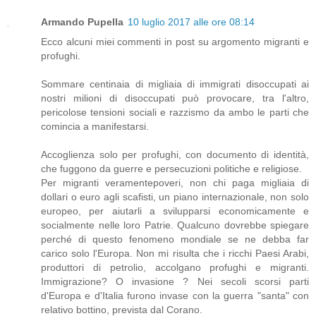
Armando Pupella
10 luglio 2017 alle ore 08:14
Ecco alcuni miei commenti in post su argomento migranti e
profughi.
Sommare centinaia di migliaia di immigrati disoccupati ai
nostri milioni di disoccupati può provocare, tra l'altro,
pericolose tensioni sociali e razzismo da ambo le parti che
comincia a manifestarsi.
Accoglienza solo per profughi, con documento di identità,
che fuggono da guerre e persecuzioni politiche e religiose.
Per migranti veramentepoveri, non chi paga migliaia di
dollari o euro agli scafisti, un piano internazionale, non solo
europeo, per aiutarli a svilupparsi economicamente e
socialmente nelle loro Patrie. Qualcuno dovrebbe spiegare
perché di questo fenomeno mondiale se ne debba far
carico solo l'Europa. Non mi risulta che i ricchi Paesi Arabi,
produttori di petrolio, accolgano profughi e migranti.
Immigrazione? O invasione ? Nei secoli scorsi parti
d'Europa e d'Italia furono invase con la guerra "santa" con
relativo bottino, prevista dal Corano.