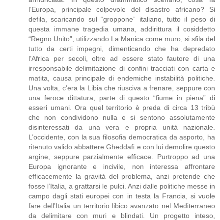
l’Europa, principale colpevole del disastro africano? Si
defila, scaricando sul “groppone” italiano, tutto il peso di
questa immane tragedia umana, addirittura il cosiddetto
“Regno Unito”, utilizzando La Manica come muro, si sfila del
tutto da certi impegni, dimenticando che ha depredato
l’Africa per secoli, oltre ad essere stato fautore di una
irresponsabile delimitazione di confini tracciati con carta e
matita, causa principale di endemiche instabilità politiche.
Una volta, c’era la Libia che riusciva a frenare, seppure con
una feroce dittatura, parte di questo “fiume in piena” di
esseri umani. Ora quel territorio è preda di circa 13 tribù
che non condividono nulla e si sentono assolutamente
disinteressati da una vera e propria unità nazionale.
L’occidente, con la sua filosofia democratica da asporto, ha
ritenuto valido abbattere Gheddafi e con lui demolire questo
argine, seppure parzialmente efficace. Purtroppo ad una
Europa ignorante e incivile, non interessa affrontare
efficacemente la gravità del problema, anzi pretende che
fosse l’Italia, a grattarsi le pulci. Anzi dalle politiche messe in
campo dagli stati europei con in testa la Francia, si vuole
fare dell’Italia un territorio libico avanzato nel Mediterraneo
da delimitare con muri e blindati. Un progetto inteso,