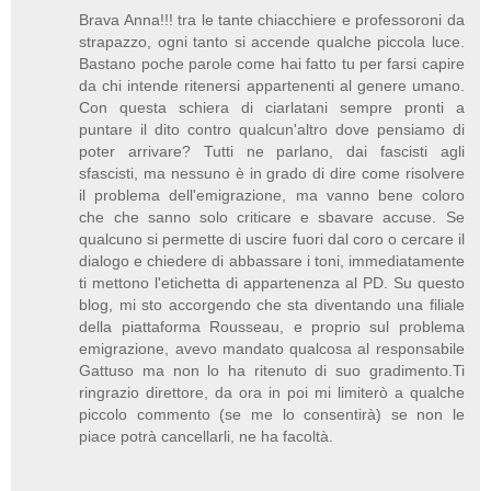
Brava Anna!!! tra le tante chiacchiere e professoroni da
strapazzo, ogni tanto si accende qualche piccola luce.
Bastano poche parole come hai fatto tu per farsi capire
da chi intende ritenersi appartenenti al genere umano.
Con questa schiera di ciarlatani sempre pronti a
puntare il dito contro qualcun'altro dove pensiamo di
poter arrivare? Tutti ne parlano, dai fascisti agli
sfascisti, ma nessuno è in grado di dire come risolvere
il problema dell'emigrazione, ma vanno bene coloro
che che sanno solo criticare e sbavare accuse. Se
qualcuno si permette di uscire fuori dal coro o cercare il
dialogo e chiedere di abbassare i toni, immediatamente
ti mettono l'etichetta di appartenenza al PD. Su questo
blog, mi sto accorgendo che sta diventando una filiale
della piattaforma Rousseau, e proprio sul problema
emigrazione, avevo mandato qualcosa al responsabile
Gattuso ma non lo ha ritenuto di suo gradimento.Ti
ringrazio direttore, da ora in poi mi limiterò a qualche
piccolo commento (se me lo consentirà) se non le
piace potrà cancellarli, ne ha facoltà.