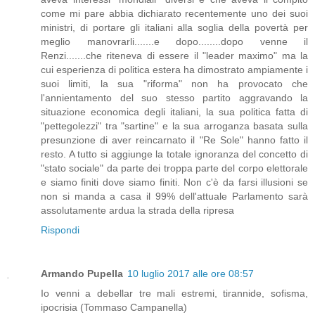
come mi pare abbia dichiarato recentemente uno dei suoi
ministri, di portare gli italiani alla soglia della povertà per
meglio manovrarli.......e dopo........dopo venne il
Renzi.......che riteneva di essere il "leader maximo" ma la
cui esperienza di politica estera ha dimostrato ampiamente i
suoi limiti, la sua "riforma" non ha provocato che
l'annientamento del suo stesso partito aggravando la
situazione economica degli italiani, la sua politica fatta di
"pettegolezzi" tra "sartine" e la sua arroganza basata sulla
presunzione di aver reincarnato il "Re Sole" hanno fatto il
resto. A tutto si aggiunge la totale ignoranza del concetto di
"stato sociale" da parte dei troppa parte del corpo elettorale
e siamo finiti dove siamo finiti. Non c'è da farsi illusioni se
non si manda a casa il 99% dell'attuale Parlamento sarà
assolutamente ardua la strada della ripresa
Rispondi
Armando Pupella
10 luglio 2017 alle ore 08:57
Io venni a debellar tre mali estremi, tirannide, sofisma,
ipocrisia (Tommaso Campanella)