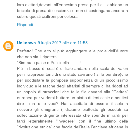
loro elettori,davanti all'ennesima presa per il c... abbiano un
briciolo di presa di coscienza e non ci costringano ancora a
subire questi cialtroni pericolosi...
Rispondi
Unknown
9 luglio 2017 alle ore 11:58
Perfetto! Che alto si può aggiungere alle prole dell'Autore
che non sia il ripetersi.
"Simmu u paise e Pulicinella.........!
Più in basso di così è difficile andare nella scala dei valori
per i rappresentanti di uno stato sovrano ( si fa per dire)che
per soddisfare la pomposa supponenza di un piccolissimo
individuo e le tasche degli affaristi di sempre ci ha ridotti ad
un popolo di straccioni che fa la fila davanti alla "Caritas"
europea per vedersi buttare un piatto di lenticchie e sentirsi
dire: "ma c...o vuoi? Hai accettato di essere il solo a
ricevere gli emigranti ( diciamo piuttosto gli esodati su
sollecitazione di gente interessata che spende miliardi per
farci letteralmente "invadere" con il fine ultimo della
"rivoluzione etnica" che faccia dell'Italia l'enclave africana in