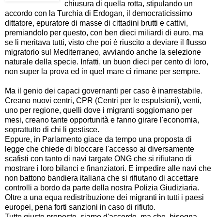
chiusura di quella rotta, stipulando un
accordo con la Turchia di Erdogan, il democraticissimo
dittatore, epuratore di masse di cittadini brutti e cattivi,
premiandolo per questo, con ben dieci miliardi di euro, ma
se li meritava tutti, visto che poi è riuscito a deviare il flusso
migratorio sul Mediterraneo, avviando anche la selezione
naturale della specie. Infatti, un buon dieci per cento di loro,
non super la prova ed in quel mare ci rimane per sempre.
Ma il genio dei capaci governanti per caso è inarrestabile.
Creano nuovi centri, CPR (Centri per le espulsioni), venti,
uno per regione, quelli dove i migranti soggiornano per
mesi, creano tante opportunità e fanno girare l'economia,
soprattutto di chi li gestisce.
Eppure, in Parlamento giace da tempo una proposta di
legge che chiede di bloccare l'accesso ai diversamente
scafisti con tanto di navi targate ONG che si rifiutano di
mostrare i loro bilanci e finanziatori. E impedire alle navi che
non battono bandiera italiana che si rifiutano di accettare
controlli a bordo da parte della nostra Polizia Giudiziaria.
Oltre a una equa redistribuzione dei migranti in tutti i paesi
europei, pena forti sanzioni in caso di rifiuto.
Tutte giuste proposte, siamo d'accordo, ma che, bisogna