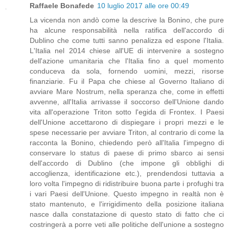
Raffaele Bonafede
10 luglio 2017 alle ore 00:49
La vicenda non andò come la descrive la Bonino, che pure
ha alcune responsabilità nella ratifica dell'accordo di
Dublino che come tutti sanno penalizza ed espone l'Italia.
L'Italia nel 2014 chiese all'UE di intervenire a sostegno
dell'azione umanitaria che l'Italia fino a quel momento
conduceva da sola, fornendo uomini, mezzi, risorse
finanziarie. Fu il Papa che chiese al Governo Italiano di
avviare Mare Nostrum, nella speranza che, come in effetti
avvenne, all'Italia arrivasse il soccorso dell'Unione dando
vita all'operazione Triton sotto l'egida di Frontex. I Paesi
dell'Unione accettarono di dispiegare i propri mezzi e le
spese necessarie per avviare Triton, al contrario di come la
racconta la Bonino, chiedendo però all'Italia l'impegno di
conservare lo status di paese di primo sbarco ai sensi
dell'accordo di Dublino (che impone gli obblighi di
accoglienza, identificazione etc.), prendendosi tuttavia a
loro volta l'impegno di ridistribuire buona parte i profughi tra
i vari Paesi dell'Unione. Questo impegno in realtà non è
stato mantenuto, e l'irrigidimento della posizione italiana
nasce dalla constatazione di questo stato di fatto che ci
costringerà a porre veti alle politiche dell'unione a sostegno