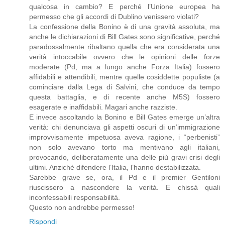
qualcosa in cambio? E perché l’Unione europea ha
permesso che gli accordi di Dublino venissero violati?
La confessione della Bonino è di una gravità assoluta, ma
anche le dichiarazioni di Bill Gates sono significative, perché
paradossalmente ribaltano quella che era considerata una
verità intoccabile ovvero che le opinioni delle forze
moderate (Pd, ma a lungo anche Forza Italia) fossero
affidabili e attendibili, mentre quelle cosiddette populiste (a
cominciare dalla Lega di Salvini, che conduce da tempo
questa battaglia, e di recente anche M5S) fossero
esagerate e inaffidabili. Magari anche razziste.
E invece ascoltando la Bonino e Bill Gates emerge un’altra
verità: chi denunciava gli aspetti oscuri di un’immigrazione
improvvisamente impetuosa aveva ragione, i “perbenisti”
non solo avevano torto ma mentivano agli italiani,
provocando, deliberatamente una delle più gravi crisi degli
ultimi. Anziché difendere l’Italia, l’hanno destabilizzata.
Sarebbe grave se, ora, il Pd e il premier Gentiloni
riuscissero a nascondere la verità. E chissà quali
inconfessabili responsabilità.
Questo non andrebbe permesso!
Rispondi