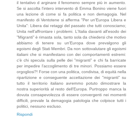
il tentativo d arginare il fenomeno sempre più in aumento.
Se si ascolta l'intero intervento di Emma Bonino viene fuori
una lezione di come si fa politica e non demagogia. Nel
manifesto di Ventotene si afferma "Per un'Europa Libera e
Unita": Libera dai retaggi del passato che tutti conosciamo;
Unita nell'affrontare i problemi. L'Italia davanti all'esodo dei
"Migranti" è rimasta sola, tanto sola da chiedersi che motivo
abbiamo di tenere su un'Europa dove prevalgono gli
egoismi degli Stati Membri. Da non sottovalutare gli egoismi
italiani che si manifestano con dei comportamenti estremi:
c'è chi specula sulla pelle dei "migranti" e chi fa barricate
per impedire l'accoglimento di tre minori. Possiamo essere
orgogliosi?! Forse con una politica, condivisa, di equità nella
ripartizione e conseguente accettazione dei "migranti" su
tutto il territorio italiano avremmo potuto dimostrare la
nostra superiorità al resto dell'Europa. Purtroppo manca la
dovuta consapevolezza di essere convergenti nei momenti
difficili, prevale la demagogia patologia che colpisce tutti i
politici, nessuno escluso.
Rispondi