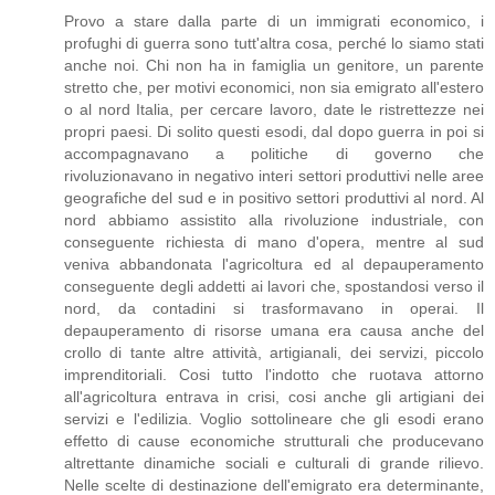
Provo a stare dalla parte di un immigrati economico, i
profughi di guerra sono tutt'altra cosa, perché lo siamo stati
anche noi. Chi non ha in famiglia un genitore, un parente
stretto che, per motivi economici, non sia emigrato all'estero
o al nord Italia, per cercare lavoro, date le ristrettezze nei
propri paesi. Di solito questi esodi, dal dopo guerra in poi si
accompagnavano a politiche di governo che
rivoluzionavano in negativo interi settori produttivi nelle aree
geografiche del sud e in positivo settori produttivi al nord. Al
nord abbiamo assistito alla rivoluzione industriale, con
conseguente richiesta di mano d'opera, mentre al sud
veniva abbandonata l'agricoltura ed al depauperamento
conseguente degli addetti ai lavori che, spostandosi verso il
nord, da contadini si trasformavano in operai. Il
depauperamento di risorse umana era causa anche del
crollo di tante altre attività, artigianali, dei servizi, piccolo
imprenditoriali. Cosi tutto l'indotto che ruotava attorno
all'agricoltura entrava in crisi, cosi anche gli artigiani dei
servizi e l'edilizia. Voglio sottolineare che gli esodi erano
effetto di cause economiche strutturali che producevano
altrettante dinamiche sociali e culturali di grande rilievo.
Nelle scelte di destinazione dell'emigrato era determinante,