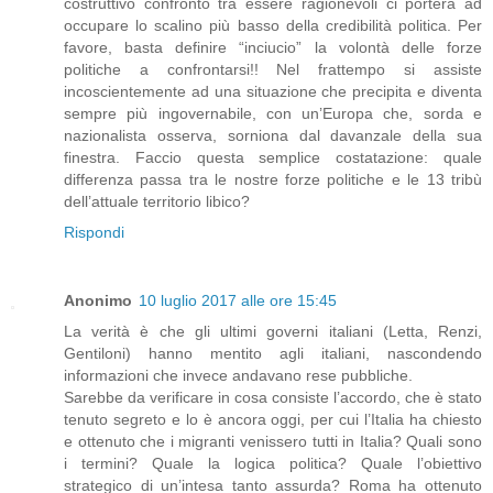
costruttivo confronto tra essere ragionevoli ci porterà ad
occupare lo scalino più basso della credibilità politica. Per
favore, basta definire “inciucio” la volontà delle forze
politiche a confrontarsi!! Nel frattempo si assiste
incoscientemente ad una situazione che precipita e diventa
sempre più ingovernabile, con un’Europa che, sorda e
nazionalista osserva, sorniona dal davanzale della sua
finestra. Faccio questa semplice costatazione: quale
differenza passa tra le nostre forze politiche e le 13 tribù
dell’attuale territorio libico?
Rispondi
Anonimo
10 luglio 2017 alle ore 15:45
La verità è che gli ultimi governi italiani (Letta, Renzi,
Gentiloni) hanno mentito agli italiani, nascondendo
informazioni che invece andavano rese pubbliche.
Sarebbe da verificare in cosa consiste l’accordo, che è stato
tenuto segreto e lo è ancora oggi, per cui l’Italia ha chiesto
e ottenuto che i migranti venissero tutti in Italia? Quali sono
i termini? Quale la logica politica? Quale l’obiettivo
strategico di un’intesa tanto assurda? Roma ha ottenuto