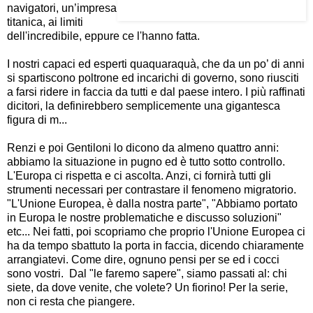
navigatori, un’impresa
titanica, ai limiti
dell'incredibile, eppure ce l'hanno fatta.
I nostri capaci ed esperti quaquaraquà, che da un po’ di anni
si spartiscono poltrone ed incarichi di governo, sono riusciti
a farsi ridere in faccia da tutti e dal paese intero. I più raffinati
dicitori, la definirebbero semplicemente una gigantesca
figura di m...
Renzi e poi Gentiloni lo dicono da almeno quattro anni:
abbiamo la situazione in pugno ed è tutto sotto controllo.
L'Europa ci rispetta e ci ascolta. Anzi, ci fornirà tutti gli
strumenti necessari per contrastare il fenomeno migratorio.
"L'Unione Europea, è dalla nostra parte", "Abbiamo portato
in Europa le nostre problematiche e discusso soluzioni"
etc... Nei fatti, poi scopriamo che proprio l'Unione Europea ci
ha da tempo sbattuto la porta in faccia, dicendo chiaramente
arrangiatevi. Come dire, ognuno pensi per se ed i cocci
sono vostri. Dal "le faremo sapere", siamo passati al: chi
siete,
da dove venite, che volete? Un fiorino! Per la serie,
non ci resta che piangere.