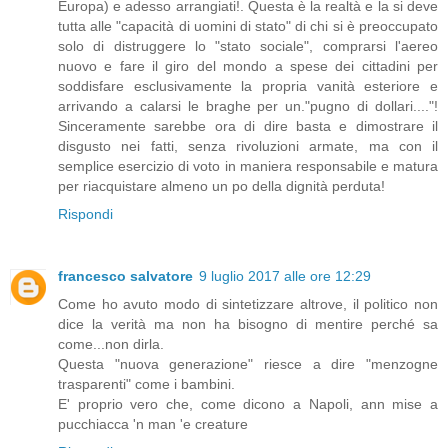
Europa) e adesso arrangiati!. Questa è la realtà e la si deve
tutta alle "capacità di uomini di stato" di chi si è preoccupato
solo di distruggere lo "stato sociale", comprarsi l'aereo
nuovo e fare il giro del mondo a spese dei cittadini per
soddisfare esclusivamente la propria vanità esteriore e
arrivando a calarsi le braghe per un."pugno di dollari...."!
Sinceramente sarebbe ora di dire basta e dimostrare il
disgusto nei fatti, senza rivoluzioni armate, ma con il
semplice esercizio di voto in maniera responsabile e matura
per riacquistare almeno un po della dignità perduta!
Rispondi
francesco salvatore
9 luglio 2017 alle ore 12:29
Come ho avuto modo di sintetizzare altrove, il politico non
dice la verità ma non ha bisogno di mentire perché sa
come...non dirla.
Questa "nuova generazione" riesce a dire "menzogne
trasparenti" come i bambini.
E' proprio vero che, come dicono a Napoli, ann mise a
pucchiacca 'n man 'e creature