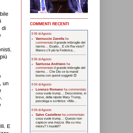
bile
i
COMMENTI RECENTI
 di
Il 06 di Agosto
e
Vannuccio Zanella
ha
commentato
il grande imbroglio del
riarmo
...:
Esatto... E chi l'ha visto?
nisti.
Manco c'è più la Federica...
più
Il 06 di Agosto
Santussa Andriano
ha
commentato
il grande imbroglio del
riarmo
...:
Che Dio ce la mandi
e
buona con questi soggetti 😞
, un
Il 04 di Agosto
Lorenzo Romano
ha commentato
e
cosa vuole trump
...:
Descrizione, in
.
breve, della nipote Mary Trump,
psicologa e scrittrice: «Mio…
e
Il 04 di Agosto
Salvo Castellese
ha commentato
cosa vuole trump
...:
Questo non
capisce una mazza. Ma cu nnu
li. E
misiru? I muoitti!?