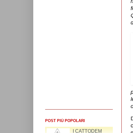
r
d
p
l
o
POST PIÙ POPOLARI
c
RIFLESSIONI SUL