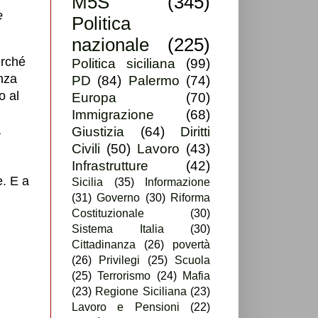
M5S
(345)
e
Politica
nazionale
(225)
erché
Politica siciliana
(99)
anza
PD
(84)
Palermo
(74)
o al
Europa
(70)
Immigrazione
(68)
a
Giustizia
(64)
Diritti
Civili
(50)
Lavoro
(43)
Infrastrutture
(42)
. E a
Sicilia
(35)
Informazione
(31)
Governo
(30)
Riforma
Costituzionale
(30)
Sistema Italia
(30)
Cittadinanza
(26)
povertà
(26)
Privilegi
(25)
Scuola
(25)
Terrorismo
(24)
Mafia
(23)
Regione Siciliana
(23)
Lavoro e Pensioni
(22)