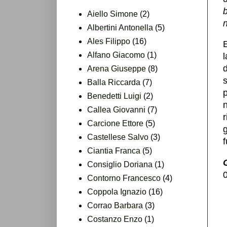
Aiello Simone
(2)
Albertini Antonella
(5)
Ales Filippo
(16)
E
Alfano Giacomo
(1)
l
d
Arena Giuseppe
(8)
Balla Riccarda
(7)
p
Benedetti Luigi
(2)
Callea Giovanni
(7)
r
Carcione Ettore
(5)
Castellese Salvo
(3)
Ciantia Franca
(5)
Consiglio Doriana
(1)
Contorno Francesco
(4)
Coppola Ignazio
(16)
Corrao Barbara
(3)
Costanzo Enzo
(1)