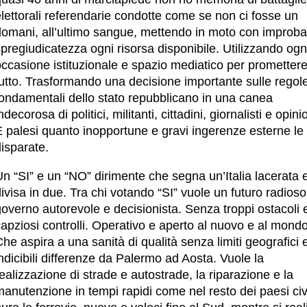
lettorali referendarie condotte come se non ci fosse un
domani, all’ultimo sangue, mettendo in moto con improba
pregiudicatezza ogni risorsa disponibile. Utilizzando ogn
ccasione istituzionale e spazio mediatico per promettere
tutto. Trasformando una decisione importante sulle regol
fondamentali dello stato repubblicano in una canea
ndecorosa di politici, militanti, cittadini, giornalisti e opinio
 palesi quanto inopportune e gravi ingerenze esterne le 
isparate.
n “SI” e un “NO” dirimente che segna un’Italia lacerata 
ivisa in due. Tra chi votando “SI” vuole un futuro radioso
overno autorevole e decisionista. Senza troppi ostacoli 
apziosi controlli. Operativo e aperto al nuovo e al mondo
he aspira a una sanità di qualità senza limiti geografici 
ndicibili differenze da Palermo ad Aosta. Vuole la
ealizzazione di strade e autostrade, la riparazione e la
anutenzione in tempi rapidi come nel resto dei paesi civi