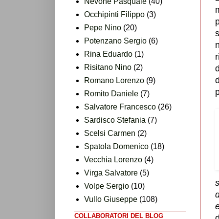
Nevone Pasquale
(40)
m
Occhipinti Filippo
(3)
p
Pepe Nino
(20)
s
Potenzano Sergio
(6)
n
Rina Eduardo
(1)
r
Risitano Nino
(2)
d
Romano Lorenzo
(9)
Romito Daniele
(7)
Salvatore Francesco
(26)
Sardisco Stefania
(7)
Scelsi Carmen
(2)
Spatola Domenico
(18)
Vecchia Lorenzo
(4)
Virga Salvatore
(5)
s
Volpe Sergio
(10)
d
Vullo Giuseppe
(108)
e
COLLABORATORI DEL BLOG
d