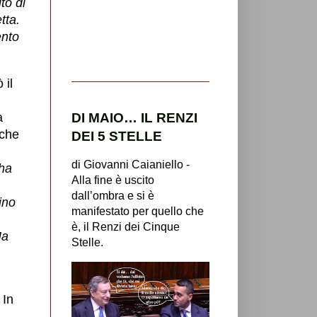
to di
tta.
ento
 il
DI MAIO… IL RENZI
a
 che
DEI 5 STELLE
di Giovanni Caianiello -
ha
Alla fine è uscito
dall’ombra e si è
ino
manifestato per quello che
è, il Renzi dei Cinque
Ma
Stelle.
 In