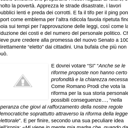
olto la povertà. Apprezza le strade disastrate, i lavori
ubblici lenti e preda dei corrotti. E fa il tifo per il ping pon
port come emblema per l’altra ridicola favola ripetuta fino
oia sui tempi per l’approvazione delle leggi, così come l
iduzione dei costi e del numero del personale politico. C
deve pure credere alla promessa del nuovo Senato a 10
irettamente “eletto” dai cittadini. Una bufala che più non 
può.
E dovrei votare “SI” “
Anche se le
riforme proposte non hanno certo 
profondità e la chiarezza necessa
Come Romano Prodi che vota la
riforma per la sua storia personale
possibili conseguenze…, “
nella
peranza che giovi al rafforzamento della nostre regole
emocratiche soprattutto attraverso la riforma della legge
lettorale
”. E per finire, secondo una sua peculiare idea
ell’ironia: «
Mi viene in mente mia madre che, quando da