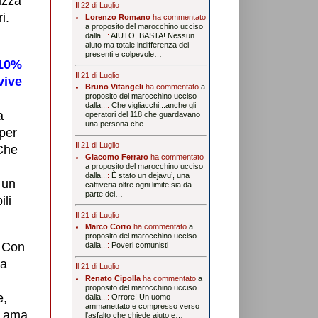
izza
Il 22 di Luglio
i.
Lorenzo Romano
ha commentato
a proposito del marocchino ucciso
dalla
...:
AIUTO, BASTA! Nessun
aiuto ma totale indifferenza dei
presenti e colpevole…
 10%
Il 21 di Luglio
vive
Bruno Vitangeli
ha commentato
a
proposito del marocchino ucciso
dalla
...:
Che vigliacchi...anche gli
a
operatori del 118 che guardavano
una persona che…
 per
Il 21 di Luglio
 Che
Giacomo Ferraro
ha commentato
a proposito del marocchino ucciso
dalla
...:
È stato un dejavu’, una
 un
cattiveria oltre ogni limite sia da
parte dei…
ili
Il 21 di Luglio
Marco Corro
ha commentato
a
proposito del marocchino ucciso
. Con
dalla
...:
Poveri comunisti
la
Il 21 di Luglio
Renato Cipolla
ha commentato
a
proposito del marocchino ucciso
e,
dalla
...:
Orrore! Un uomo
ammanettato e compresso verso
 e ama
l'asfalto che chiede aiuto e…