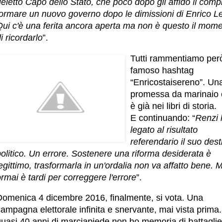
ieletto Capo dello Stato, che poco dopo gli affidò il compi
formare un nuovo governo dopo le dimissioni di Enrico Le
Qui c'è una ferita ancora aperta ma non è questo il mom
i ricordarlo
”.
Tutti rammentiamo però
famoso hashtag
“Enricostaisereno”. Un
promessa da marinaio
è già nei libri di storia.
E continuando: “
Renzi 
legato al risultato
referendario il suo dest
olitico. Un errore. Sostenere una riforma desiderata è
egittimo, trasformarla in un'ordalia non va affatto bene. 
rmai è tardi per correggere l'errore
”.
Domenica 4 dicembre 2016, finalmente, si vota. Una
ampagna elettorale infinita e snervante, mai vista prima.
quasi 40 anni di marciapiede non ho memoria di battaglie