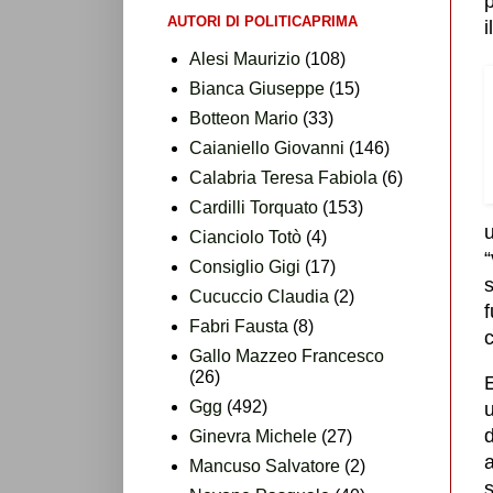
p
AUTORI DI POLITICAPRIMA
i
Alesi Maurizio
(108)
Bianca Giuseppe
(15)
Botteon Mario
(33)
Caianiello Giovanni
(146)
Calabria Teresa Fabiola
(6)
Cardilli Torquato
(153)
u
Cianciolo Totò
(4)
Consiglio Gigi
(17)
Cucuccio Claudia
(2)
f
Fabri Fausta
(8)
c
Gallo Mazzeo Francesco
(26)
Ggg
(492)
u
Ginevra Michele
(27)
a
Mancuso Salvatore
(2)
s