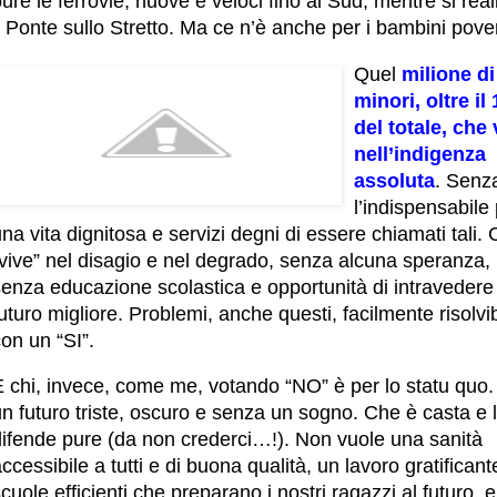
ure le ferrovie, nuove e veloci fino al Sud, mentre si real
l Ponte sullo Stretto. Ma ce n’è anche per i bambini pover
Quel
milione di
minori, oltre il
del totale, che 
nell’indigenza
assoluta
. Senz
l’indispensabile
na vita dignitosa e servizi degni di essere chiamati tali.
“vive” nel disagio e nel degrado, senza alcuna speranza,
senza educazione scolastica e opportunità di intravedere
uturo migliore. Problemi, anche questi, facilmente risolvib
on un “SI”.
E chi, invece, come me, votando “NO” è per lo statu quo
n futuro triste, oscuro e senza un sogno. Che è casta e 
difende pure (da non crederci…!). Non vuole una sanità
ccessibile a tutti e di buona qualità, un lavoro gratificant
cuole efficienti che preparano i nostri ragazzi al futuro,