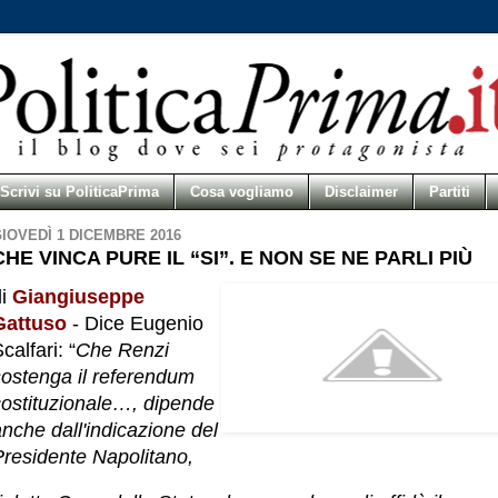
Scrivi su PoliticaPrima
Cosa vogliamo
Disclaimer
Partiti
IOVEDÌ 1 DICEMBRE 2016
CHE VINCA PURE IL “SI”. E NON SE NE PARLI PIÙ
di
Giangiuseppe
Gattuso
- Dice Eugenio
calfari: “
Che Renzi
sostenga il referendum
costituzionale…, dipende
nche dall'indicazione del
Presidente Napolitano,