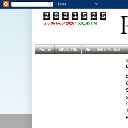
2
8
2
1
5
2
5
Gio 06 /ago/ 2026
*
5:01:45 PM
Perché
MISSIONE
Amici della Politica
G
S
a