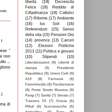
libertà
(19)
Decrescita
Felice
(18)
Reddito di
onale
,
Cittadinanza
(18)
Cattolici
(17)
Riforme
(17)
Ambiente
(16)
Ius Soli
(16)
Referendum
(15)
Senso
della vita
(15)
Pensioni Oro
(14)
province
(13)
Carceri
(12)
Elezioni Politiche
tese "
2013
(11)
Politica e giovani
 e non
(10)
Stipendi
(10)
to ...
Liberalizzazioni
(9)
Libertà di
gliono
stampa
(9)
Presidente
Repubblica
(9)
Unioni Civili
(9)
A19
(8)
Farmacie
(8)
Femminicidio
(8)
Parafarmacie
(8)
Ponte Stretto Messina
(8)
Parigi
(7)
Sanità
(7)
Senato
(7)
Trazzera 5S
(7)
Grecia
(6)
lma di
Rifiuti
(6)
Scorciavacche
(6)
Antipolitica
(5)
Expo
(5)