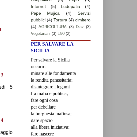
Internet
(5)
Ludopatia
(4)
Pepe Mujica
(4)
Servizi
pubblici
(4)
Tortura
(4)
cimitero
(4)
AGRICOLTURA
(3)
Diaz
(3)
Vegetariani
(3)
E90
(2)
PER SALVARE LA
SICILIA
Per salvare la Sicilia
occorre:
minare alle fondamenta
la rendita parassitaria;
disintegrare i legami
edi 5
fra mafia e politica;
fare ogni cosa
per debellare
la borghesia mafiosa;
dare spazio
alla libera iniziativa;
naggio
fare nascere