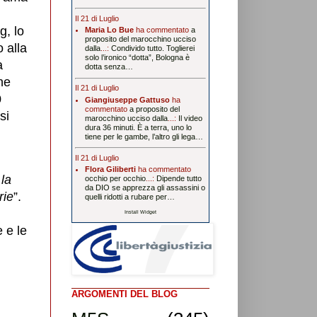
Il 21 di Luglio
g, lo
Maria Lo Bue
ha commentato
a
proposito del marocchino ucciso
 alla
dalla
...:
Condivido tutto. Toglierei
solo l’ironico “dotta”, Bologna è
a
dotta senza…
he
Il 21 di Luglio
0
Giangiuseppe Gattuso
ha
commentato
a proposito del
si
marocchino ucciso dalla
...:
Il video
dura 36 minuti. È a terra, uno lo
tiene per le gambe, l’altro gli lega…
Il 21 di Luglio
Flora Giliberti
ha commentato
la
occhio per occhio
...:
Dipende tutto
da DIO se apprezza gli assassini o
rie
”.
quelli ridotti a rubare per…
Install Widget
 e le
ARGOMENTI DEL BLOG