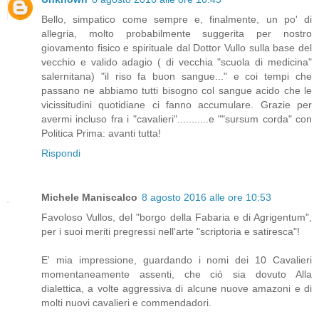
Bello, simpatico come sempre e, finalmente, un po' di
allegria, molto probabilmente suggerita per nostro
giovamento fisico e spirituale dal Dottor Vullo sulla base del
vecchio e valido adagio ( di vecchia "scuola di medicina"
salernitana) "il riso fa buon sangue..." e coi tempi che
passano ne abbiamo tutti bisogno col sangue acido che le
vicissitudini quotidiane ci fanno accumulare. Grazie per
avermi incluso fra i "cavalieri"...........e ""sursum corda" con
Politica Prima: avanti tutta!
Rispondi
Michele Maniscalco
8 agosto 2016 alle ore 10:53
Favoloso Vullos, del "borgo della Fabaria e di Agrigentum",
per i suoi meriti pregressi nell'arte "scriptoria e satiresca"!
E' mia impressione, guardando i nomi dei 10 Cavalieri
momentaneamente assenti, che ciò sia dovuto Alla
dialettica, a volte aggressiva di alcune nuove amazoni e di
molti nuovi cavalieri e commendadori.