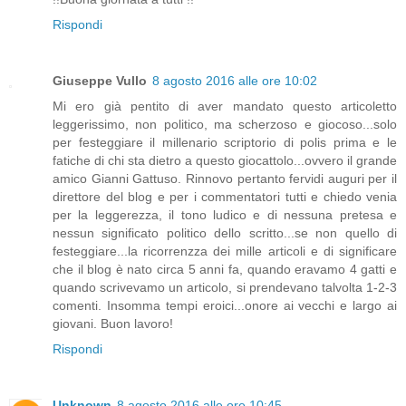
Rispondi
Giuseppe Vullo
8 agosto 2016 alle ore 10:02
Mi ero già pentito di aver mandato questo articoletto
leggerissimo, non politico, ma scherzoso e giocoso...solo
per festeggiare il millenario scriptorio di polis prima e le
fatiche di chi sta dietro a questo giocattolo...ovvero il grande
amico Gianni Gattuso. Rinnovo pertanto fervidi auguri per il
direttore del blog e per i commentatori tutti e chiedo venia
per la leggerezza, il tono ludico e di nessuna pretesa e
nessun significato politico dello scritto...se non quello di
festeggiare...la ricorrenzza dei mille articoli e di significare
che il blog è nato circa 5 anni fa, quando eravamo 4 gatti e
quando scrivevamo un articolo, si prendevano talvolta 1-2-3
comenti. Insomma tempi eroici...onore ai vecchi e largo ai
giovani. Buon lavoro!
Rispondi
Unknown
8 agosto 2016 alle ore 10:45