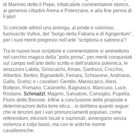
di Marineo detto il Pepe, infaticabile commentatore storico,
ai generosi cittadini Arena e Potenzano, e alla fine penna di
Fabri!
Si concede altresì una proroga, al prode e valoroso,
fuoriuscito Vullos, del "borgo della Fabaria e di Agrigentum",
per i suoi meriti pregressi nell'arte "scriptoria e satiresca"!
Tra le nuove leve scriptorie e commentatorie si ammettono
nel cerchio magico della "polis prima", per meriti conquistati
sul campo nell'arte dello scritto e dell'oratoria polemica, le
amazzoni Labita, Siniscalchi, Arnao, Sardisco, Cricchio,
Albertini, Bertini, Bignardelli, Ferrara, Schiavone, Andriano,
Gallo, Scelsi; e i cavalieri: Gentile, Maniscalco, Alesi,
Botteon, Romano, Caianiello, Bagnasco, Mancuso, Luce,
Risitano,
Schmailzl
, Magrini, Salvatore, Consiglio, Pupella,
Floris detto Beroste. Infine a conclusione delle proposte e
determinazioni della torre etica... si delibera quanto segue:
che le tenzoni per i vari pronunciamenti popolari, come
referendum, elezioni locali e nazionali, avvengano senza
violenza e colpi bassi, ma con le antiche norme
cavalleresche.