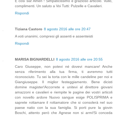
E così sia! Amen ! Simpaticissimo e grazioso articolo. Vullo,
complimenti. Un saluto a Voi Tutti: Pulzelle e Cavalieri.
Rispondi
Tiziana Castoro
8 agosto 2016 alle ore 20:47
A voti unanimi, compresi gli assenti e assenteisti
Rispondi
MARISA BIGNARDELLI
8 agosto 2016 alle ore 20:55
Caro Giuseppe, non potevi né dovevi mancare! Anche
senza riferimento alla tua firma, ti avremmo tutti
riconosciuto. Tu sei la torta con le mille candeline per noi e
Giangiuseppe. Il miglior festeggiamento. Bene dicisti
domine magister!Accorrete e unitevi al direttore giovani
amazzoni e cavalieri e riempite le pagine dei vostri articoli
con novello ardore Nuovo sangue esige POLISPRIMA e
saprete rottamare il rottamatore che si consolerà nel suo
paese natio con la sua famiglia. Si porti pure la giovin
Boschi, attento però che Agnese non si armi!Si conceda