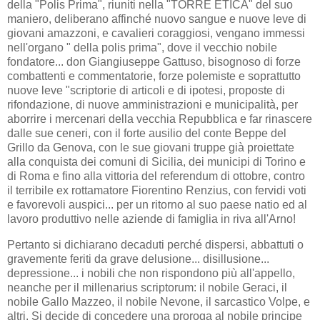
della "Polis Prima", riuniti nella "TORRE ETICA" del suo
maniero, deliberano affinché nuovo sangue e nuove leve di
giovani amazzoni, e cavalieri coraggiosi, vengano immessi
nell'organo " della polis prima", dove il vecchio nobile
fondatore... don Giangiuseppe Gattuso, bisognoso di forze
combattenti e commentatorie, forze polemiste e soprattutto
nuove leve "scriptorie di articoli e di ipotesi, proposte di
rifondazione, di nuove amministrazioni e municipalità, per
aborrire i mercenari della vecchia Repubblica e far rinascere
dalle sue ceneri, con il forte ausilio del conte Beppe del
Grillo da Genova, con le sue giovani truppe già proiettate
alla conquista dei comuni di Sicilia, dei municipi di Torino e
di Roma e fino alla vittoria del referendum di ottobre, contro
il terribile ex rottamatore Fiorentino Renzius, con fervidi voti
e favorevoli auspici... per un ritorno al suo paese natio ed al
lavoro produttivo nelle aziende di famiglia in riva all'Arno!
Pertanto si dichiarano decaduti perché dispersi, abbattuti o
gravemente feriti da grave delusione... disillusione...
depressione... i nobili che non rispondono più all'appello,
neanche per il millenarius scriptorum: il nobile Geraci, il
nobile Gallo Mazzeo, il nobile Nevone, il sarcastico Volpe, e
altri. Si decide di concedere una proroga al nobile principe