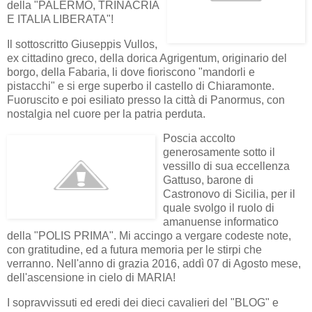
della "PALERMO, TRINACRIA
E ITALIA LIBERATA"!
Il sottoscritto Giuseppis Vullos,
ex cittadino greco, della dorica Agrigentum, originario del
borgo, della Fabaria, li dove fioriscono "mandorli e
pistacchi" e si erge superbo il castello di Chiaramonte.
Fuoruscito e poi esiliato presso la città di Panormus, con
nostalgia nel cuore per la patria perduta.
Poscia accolto
generosamente sotto il
vessillo di sua eccellenza
Gattuso, barone di
Castronovo di Sicilia, per il
quale svolgo il ruolo di
amanuense informatico
della "POLIS PRIMA". Mi accingo a vergare codeste note,
con gratitudine, ed a futura memoria per le stirpi che
verranno. Nell'anno di grazia 2016, addì 07 di Agosto mese,
dell'ascensione in cielo di MARIA!
I sopravvissuti ed eredi dei dieci cavalieri del "BLOG" e