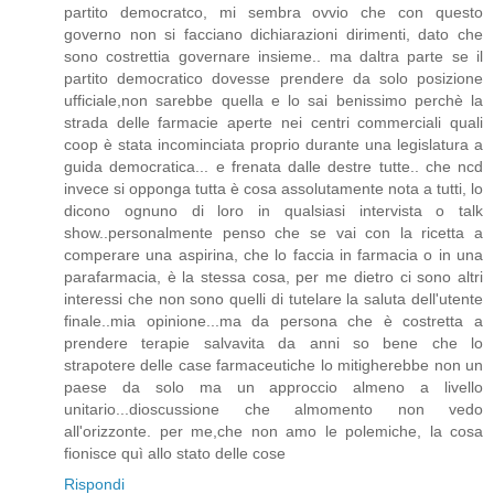
partito democratco, mi sembra ovvio che con questo
governo non si facciano dichiarazioni dirimenti, dato che
sono costrettia governare insieme.. ma daltra parte se il
partito democratico dovesse prendere da solo posizione
ufficiale,non sarebbe quella e lo sai benissimo perchè la
strada delle farmacie aperte nei centri commerciali quali
coop è stata incominciata proprio durante una legislatura a
guida democratica... e frenata dalle destre tutte.. che ncd
invece si opponga tutta è cosa assolutamente nota a tutti, lo
dicono ognuno di loro in qualsiasi intervista o talk
show..personalmente penso che se vai con la ricetta a
comperare una aspirina, che lo faccia in farmacia o in una
parafarmacia, è la stessa cosa, per me dietro ci sono altri
interessi che non sono quelli di tutelare la saluta dell'utente
finale..mia opinione...ma da persona che è costretta a
prendere terapie salvavita da anni so bene che lo
strapotere delle case farmaceutiche lo mitigherebbe non un
paese da solo ma un approccio almeno a livello
unitario...dioscussione che almomento non vedo
all'orizzonte. per me,che non amo le polemiche, la cosa
fionisce quì allo stato delle cose
Rispondi