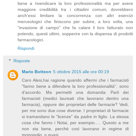
bene a rivendicare la loro professionalità ma per avere
maggiore credibilità tra i cittadini comuni, dovrebbero
anch'essi limitare la concorrenza con altri esercizi
merceologici che finiscono per subire, a loro volta, una
"invasione di campo" che fa calare il loro fatturato non
potendo, questi ultimi, sopperire con la dispensa di prodotti
farmacologici.
Rispondi
Risposte
Mario Botteon
5 ottobre 2015 alle ore 00:19
Caro Alesi,hai ragione quando affermi che i farmacisti
"fanno bene a difendere la loro professionalità", sono
d'accordo. Ma permetti una domanda: Parli dei
farmacisti (medici laureati che lavorano dentro una
farmacia), oppure dei proprietari delle farmacie? Vedi,
per me sono due cose diverse. I proprietari di farmacie
si tramandano le "licenze" da padre in figlio. La stessa
cosa che fanno i Notai, per esempio..... Questo a me
non sta bene, perchè così lavorano in regime di
monopolio, o quasi.