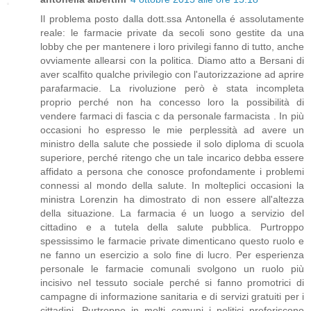
Il problema posto dalla dott.ssa Antonella é assolutamente
reale: le farmacie private da secoli sono gestite da una
lobby che per mantenere i loro privilegi fanno di tutto, anche
ovviamente allearsi con la politica. Diamo atto a Bersani di
aver scalfito qualche privilegio con l'autorizzazione ad aprire
parafarmacie. La rivoluzione però è stata incompleta
proprio perché non ha concesso loro la possibilità di
vendere farmaci di fascia c da personale farmacista . In più
occasioni ho espresso le mie perplessità ad avere un
ministro della salute che possiede il solo diploma di scuola
superiore, perché ritengo che un tale incarico debba essere
affidato a persona che conosce profondamente i problemi
connessi al mondo della salute. In molteplici occasioni la
ministra Lorenzin ha dimostrato di non essere all'altezza
della situazione. La farmacia é un luogo a servizio del
cittadino e a tutela della salute pubblica. Purtroppo
spessissimo le farmacie private dimenticano questo ruolo e
ne fanno un esercizio a solo fine di lucro. Per esperienza
personale le farmacie comunali svolgono un ruolo più
incisivo nel tessuto sociale perché si fanno promotrici di
campagne di informazione sanitaria e di servizi gratuiti per i
cittadini. Purtroppo in molti comuni i politici preferiscono