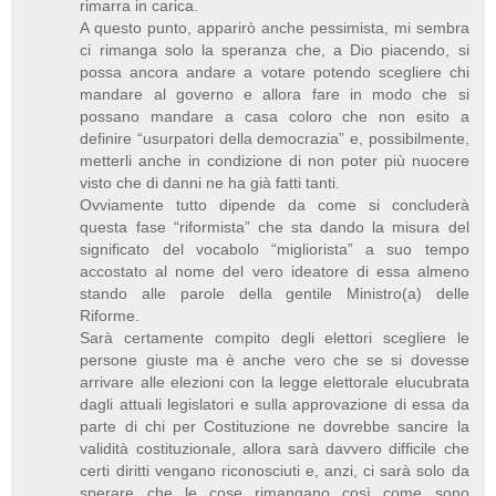
rimarra in carica.
A questo punto, apparirò anche pessimista, mi sembra
ci rimanga solo la speranza che, a Dio piacendo, si
possa ancora andare a votare potendo scegliere chi
mandare al governo e allora fare in modo che si
possano mandare a casa coloro che non esito a
definire “usurpatori della democrazia” e, possibilmente,
metterli anche in condizione di non poter più nuocere
visto che di danni ne ha già fatti tanti.
Ovviamente tutto dipende da come si concluderà
questa fase “riformista” che sta dando la misura del
significato del vocabolo “migliorista” a suo tempo
accostato al nome del vero ideatore di essa almeno
stando alle parole della gentile Ministro(a) delle
Riforme.
Sarà certamente compito degli elettori scegliere le
persone giuste ma è anche vero che se si dovesse
arrivare alle elezioni con la legge elettorale elucubrata
dagli attuali legislatori e sulla approvazione di essa da
parte di chi per Costituzione ne dovrebbe sancire la
validità costituzionale, allora sarà davvero difficile che
certi diritti vengano riconosciuti e, anzi, ci sarà solo da
sperare che le cose rimangano così come sono