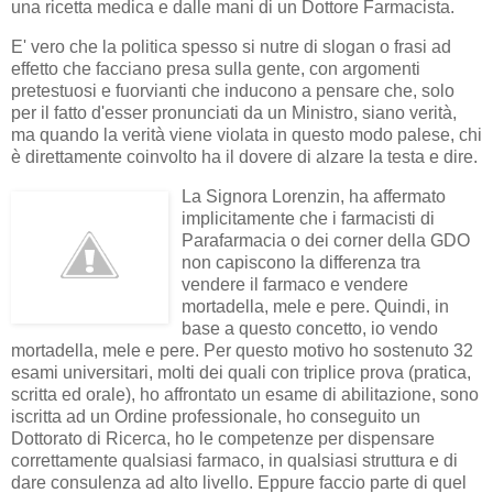
una ricetta medica e dalle mani di un Dottore Farmacista.
E' vero che la politica spesso si nutre di slogan o frasi ad
effetto che facciano presa sulla gente, con argomenti
pretestuosi e fuorvianti che inducono a pensare che, solo
per il fatto d'esser pronunciati da un Ministro, siano verità,
ma quando la verità viene violata in questo modo palese, chi
è direttamente coinvolto ha il dovere di alzare la testa e dire.
La Signora Lorenzin, ha affermato
implicitamente che i farmacisti di
Parafarmacia o dei corner della GDO
non capiscono la differenza tra
vendere il farmaco e vendere
mortadella, mele e pere. Quindi, in
base a questo concetto, io vendo
mortadella, mele e pere. Per questo motivo ho sostenuto 32
esami universitari, molti dei quali con triplice prova (pratica,
scritta ed orale), ho affrontato un esame di abilitazione, sono
iscritta ad un Ordine professionale, ho conseguito un
Dottorato di Ricerca, ho le competenze per dispensare
correttamente qualsiasi farmaco, in qualsiasi struttura e di
dare consulenza ad alto livello. Eppure faccio parte di quel