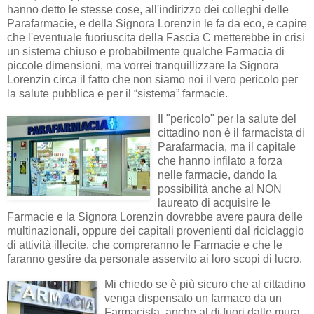
hanno detto le stesse cose, all'indirizzo dei colleghi delle
Parafarmacie, e della Signora Lorenzin le fa da eco, e capire
che l'eventuale fuoriuscita della Fascia C metterebbe in crisi
un sistema chiuso e probabilmente qualche Farmacia di
piccole dimensioni, ma vorrei tranquillizzare la Signora
Lorenzin circa il fatto che non siamo noi il vero pericolo per
la salute pubblica e per il “sistema” farmacie.
Il "pericolo" per la salute del
cittadino non è il farmacista di
Parafarmacia, ma il capitale
che hanno infilato a forza
nelle farmacie, dando la
possibilità anche al NON
laureato di acquisire le
Farmacie e la Signora Lorenzin dovrebbe avere paura delle
multinazionali, oppure dei capitali provenienti dal riciclaggio
di attività illecite, che compreranno le Farmacie e che le
faranno gestire da personale asservito ai loro scopi di lucro.
Mi chiedo se è più sicuro che al cittadino
venga dispensato un farmaco da un
Farmacista, anche al di fuori dalle mura