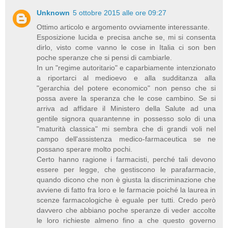
Unknown
5 ottobre 2015 alle ore 09:27
Ottimo articolo e argomento ovviamente interessante.
Esposizione lucida e precisa anche se, mi si consenta
dirlo, visto come vanno le cose in Italia ci son ben
poche speranze che si pensi di cambiarle.
In un "regime autoritario" e caparbiamente intenzionato
a riportarci al medioevo e alla sudditanza alla
"gerarchia del potere economico" non penso che si
possa avere la speranza che le cose cambino. Se si
arriva ad affidare il Ministero della Salute ad una
gentile signora quarantenne in possesso solo di una
"maturità classica" mi sembra che di grandi voli nel
campo dell'assistenza medico-farmaceutica se ne
possano sperare molto pochi.
Certo hanno ragione i farmacisti, perché tali devono
essere per legge, che gestiscono le parafarmacie,
quando dicono che non è giusta la discriminazione che
avviene di fatto fra loro e le farmacie poiché la laurea in
scenze farmacologiche è eguale per tutti. Credo però
davvero che abbiano poche speranze di veder accolte
le loro richieste almeno fino a che questo governo