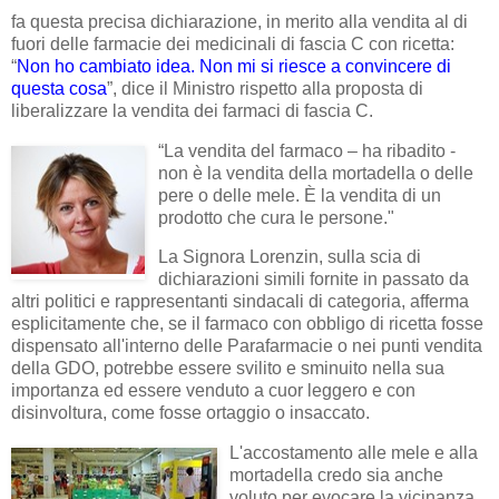
fa questa precisa dichiarazione, in merito alla vendita al di
fuori delle farmacie dei medicinali di fascia C con ricetta:
“
Non ho cambiato idea. Non mi si riesce a convincere di
questa cosa
”, dice il Ministro rispetto alla proposta di
liberalizzare la vendita dei farmaci di fascia C.
“La vendita del farmaco – ha ribadito -
non è la vendita della mortadella o delle
pere o delle mele. È la vendita di un
prodotto che cura le persone."
La Signora Lorenzin, sulla scia di
dichiarazioni simili fornite in passato da
altri politici e rappresentanti sindacali di categoria, afferma
esplicitamente che, se il farmaco con obbligo di ricetta fosse
dispensato all'interno delle Parafarmacie o nei punti vendita
della GDO, potrebbe essere svilito e sminuito nella sua
importanza ed essere venduto a cuor leggero e con
disinvoltura, come fosse ortaggio o insaccato.
L'accostamento alle mele e alla
mortadella credo sia anche
voluto per evocare la vicinanza