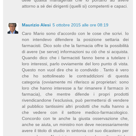
delle qualità manageriali che lo portano ad avere
attorno a sè dei dirigenti (quelli si) competenti e capaci.
Maurizio Alesi
5 ottobre 2015 alle ore 08:19
Caro Mario sono d'accordo con le cose che scrivi. Io
non intendevo difendere la posizione settaria dei
farmacisti. Dico solo che la farmacia offre la possibilità
di avere (se serve) informazioni su ciò che si acquista.
Quando dico che i farmacisti fanno bene a tutelare i
loro interessi, parlo ovviamente del loro punto di vista.
Questo non vuol dire che io condivido . Tanto è vero
che ho sottolineato le contraddizioni di questa
categoria (ovviamente mi riferisco ai proprietari: sono
loro che hanno interesse a far rimanere il farmaco in
farmacia), che mentre difende i propri prodotti
rivendicandone l’esclusiva, può permettersi di vendere
al pubblico tantissimi altri prodotti che nulla hanno a
che vedere con il settore medico-farmacologico.
Concordo con te anche la giusta osservazione che,
anche se aiuta, un ministro non deve necessariamente
avere il titolo di studio in sintonia col suo dicastero per