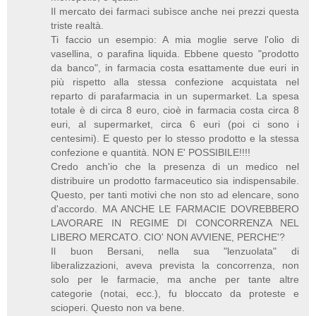
Il mercato dei farmaci subìsce anche nei prezzi questa
triste realtà.
Ti faccio un esempio: A mia moglie serve l'olio di
vasellina, o parafina liquida. Ebbene questo "prodotto
da banco", in farmacia costa esattamente due euri in
più rispetto alla stessa confezione acquistata nel
reparto di parafarmacia in un supermarket. La spesa
totale è di circa 8 euro, cioè in farmacia costa circa 8
euri, al supermarket, circa 6 euri (poi ci sono i
centesimi). E questo per lo stesso prodotto e la stessa
confezione e quantità. NON E' POSSIBILE!!!!
Credo anch'io che la presenza di un medico nel
distribuire un prodotto farmaceutico sia indispensabile.
Questo, per tanti motivi che non sto ad elencare, sono
d'accordo. MA ANCHE LE FARMACIE DOVREBBERO
LAVORARE IN REGIME DI CONCORRENZA NEL
LIBERO MERCATO. CIO' NON AVVIENE, PERCHE'?
Il buon Bersani, nella sua "lenzuolata" di
liberalizzazioni, aveva prevista la concorrenza, non
solo per le farmacie, ma anche per tante altre
categorie (notai, ecc.), fu bloccato da proteste e
scioperi. Questo non va bene.