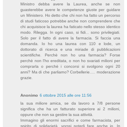
Ministro debba avere la Laurea, anche se non
guasterebbe avere le competenze giuste per guidare
un Ministero. Ho detto che chi non ha fatto un percorso
di studi faticoso potrebbe anche non comprendere che
chi acquisisce la laurea ha faticato nello stesso identico
modo. Rilegga. In ogni caso, si fidi... sono privilegiati.
Solo per il fatto di avere la farmacia. Si faccia una
domanda. Io ho una laurea con 110 e lode, un
dottorato di ricerca e una miriade di pubblicazioni
scientifiche. Perchè non ho una farmacia? Forse
perchè non l'ho ereditata, o non ho svariati milioni per
comprarla o perchè i concorsi si svolgono ogni 20
anni? Ma di che parliamo? Corbellerie..... moderazione
grazie.
Anonimo
6 ottobre 2015 alle ore 11:56
la sua miliore amica, se da lavoro a 7/8 persone
significa che ha un fatturato superiore ai 2 milioni,
oppure che non sa gestire la sua attività.
Immagino gli enormi sacrifici e come farmacista, per
spirito di solidarietà, vorrei poterli fare anche io. In