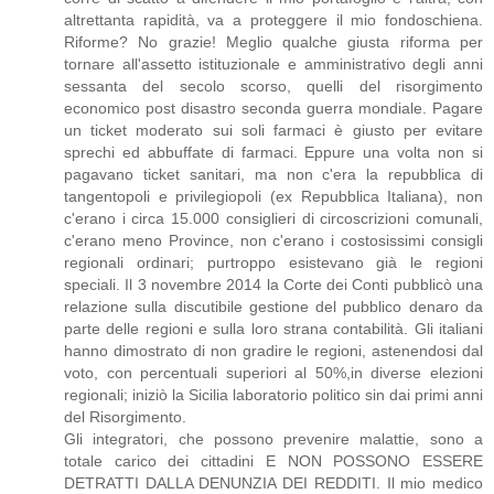
altrettanta rapidità, va a proteggere il mio fondoschiena.
Riforme? No grazie! Meglio qualche giusta riforma per
tornare all'assetto istituzionale e amministrativo degli anni
sessanta del secolo scorso, quelli del risorgimento
economico post disastro seconda guerra mondiale. Pagare
un ticket moderato sui soli farmaci è giusto per evitare
sprechi ed abbuffate di farmaci. Eppure una volta non si
pagavano ticket sanitari, ma non c'era la repubblica di
tangentopoli e privilegiopoli (ex Repubblica Italiana), non
c'erano i circa 15.000 consiglieri di circoscrizioni comunali,
c'erano meno Province, non c'erano i costosissimi consigli
regionali ordinari; purtroppo esistevano già le regioni
speciali. Il 3 novembre 2014 la Corte dei Conti pubblicò una
relazione sulla discutibile gestione del pubblico denaro da
parte delle regioni e sulla loro strana contabilità. Gli italiani
hanno dimostrato di non gradire le regioni, astenendosi dal
voto, con percentuali superiori al 50%,in diverse elezioni
regionali; iniziò la Sicilia laboratorio politico sin dai primi anni
del Risorgimento.
Gli integratori, che possono prevenire malattie, sono a
totale carico dei cittadini E NON POSSONO ESSERE
DETRATTI DALLA DENUNZIA DEI REDDITI. Il mio medico