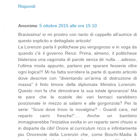
Rispondi
Anonimo
5 ottobre 2015 alle ore 15:10
Bravissima! io mi prostro con tanto di cappello all'autrice di
questo esplicito e dettagliato articolo!
La Lorenzin parla il politichese piu vergognoso e in voga da
quando c'è il governo Renzi. Prima, almeno, il politichese
blaterava una vagonata di parole senza dir nulla.....adesso,
l'ultima moda appunto, parlano per sparare fesserie oltre
ogni logica!!! Mi ha fatta sorridere la parte di questo articolo
dove descrive con "diventando un'arma di distruzione di
massa" il finto timore della diplomata Ministra Lorenzin.
Questo non fa che dimostrare la sua totale ignoranza! Ma
te pare che le scatole dei vari farmaci sarebbero
posizionate in mezzo ai salami e alle gorgonzola? Per la
serie: "Scusi dove trovo la novalgina? - Guardi cara, nel
reparto carni fresche!".... Anche un bambino
immaginerebbe l'iniziativa svolta in un reparto semi chiuso e
in disparte da cibi! Onore al curriculum ricco e infinitamente
piu Onorevole della Lorenzin che, come Boschi-Madia &