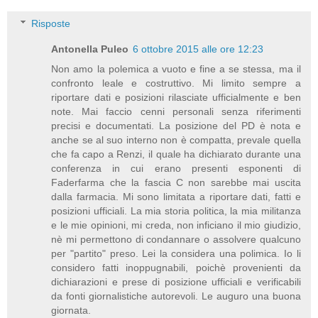
Risposte
Antonella Puleo
6 ottobre 2015 alle ore 12:23
Non amo la polemica a vuoto e fine a se stessa, ma il
confronto leale e costruttivo. Mi limito sempre a
riportare dati e posizioni rilasciate ufficialmente e ben
note. Mai faccio cenni personali senza riferimenti
precisi e documentati. La posizione del PD è nota e
anche se al suo interno non è compatta, prevale quella
che fa capo a Renzi, il quale ha dichiarato durante una
conferenza in cui erano presenti esponenti di
Faderfarma che la fascia C non sarebbe mai uscita
dalla farmacia. Mi sono limitata a riportare dati, fatti e
posizioni ufficiali. La mia storia politica, la mia militanza
e le mie opinioni, mi creda, non inficiano il mio giudizio,
nè mi permettono di condannare o assolvere qualcuno
per "partito" preso. Lei la considera una polimica. Io li
considero fatti inoppugnabili, poichè provenienti da
dichiarazioni e prese di posizione ufficiali e verificabili
da fonti giornalistiche autorevoli. Le auguro una buona
giornata.