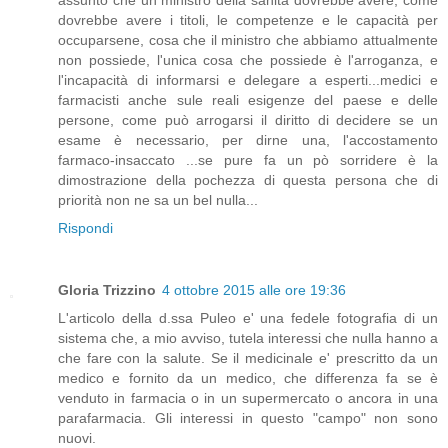
assunto che un ministro della sanità dovrebbe avere, come
dovrebbe avere i titoli, le competenze e le capacità per
occuparsene, cosa che il ministro che abbiamo attualmente
non possiede, l'unica cosa che possiede è l'arroganza, e
l'incapacità di informarsi e delegare a esperti...medici e
farmacisti anche sule reali esigenze del paese e delle
persone, come può arrogarsi il diritto di decidere se un
esame è necessario, per dirne una, l'accostamento
farmaco-insaccato ...se pure fa un pò sorridere è la
dimostrazione della pochezza di questa persona che di
priorità non ne sa un bel nulla...
Rispondi
Gloria Trizzino
4 ottobre 2015 alle ore 19:36
L'articolo della d.ssa Puleo e' una fedele fotografia di un
sistema che, a mio avviso, tutela interessi che nulla hanno a
che fare con la salute. Se il medicinale e' prescritto da un
medico e fornito da un medico, che differenza fa se è
venduto in farmacia o in un supermercato o ancora in una
parafarmacia. Gli interessi in questo "campo" non sono
nuovi.