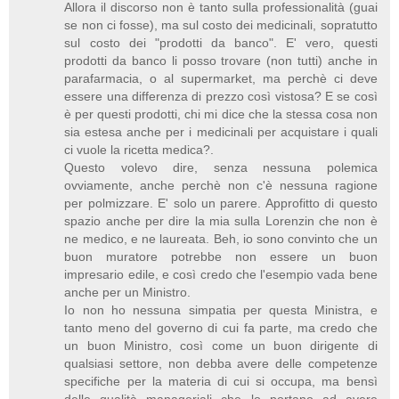
Allora il discorso non è tanto sulla professionalità (guai
se non ci fosse), ma sul costo dei medicinali, sopratutto
sul costo dei "prodotti da banco". E' vero, questi
prodotti da banco li posso trovare (non tutti) anche in
parafarmacia, o al supermarket, ma perchè ci deve
essere una differenza di prezzo così vistosa? E se così
è per questi prodotti, chi mi dice che la stessa cosa non
sia estesa anche per i medicinali per acquistare i quali
ci vuole la ricetta medica?.
Questo volevo dire, senza nessuna polemica
ovviamente, anche perchè non c'è nessuna ragione
per polmizzare. E' solo un parere. Approfitto di questo
spazio anche per dire la mia sulla Lorenzin che non è
ne medico, e ne laureata. Beh, io sono convinto che un
buon muratore potrebbe non essere un buon
impresario edile, e così credo che l'esempio vada bene
anche per un Ministro.
Io non ho nessuna simpatia per questa Ministra, e
tanto meno del governo di cui fa parte, ma credo che
un buon Ministro, così come un buon dirigente di
qualsiasi settore, non debba avere delle competenze
specifiche per la materia di cui si occupa, ma bensì