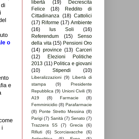
libertà
(19)
Decrescita
 di
Felice
(18)
Reddito di
i
Cittadinanza
(18)
Cattolici
del
(17)
Riforme
(17)
Ambiente
(16)
Ius Soli
(16)
puto
Referendum
(15)
Senso
le o
della vita
(15)
Pensioni Oro
(14)
province
(13)
Carceri
(12)
Elezioni Politiche
2013
(11)
Politica e giovani
(10)
Stipendi
(10)
ento
Liberalizzazioni
(9)
Libertà di
stampa
(9)
Presidente
fia e
Repubblica
(9)
Unioni Civili
(9)
a
A19
(8)
Farmacie
(8)
Femminicidio
(8)
Parafarmacie
(8)
Ponte Stretto Messina
(8)
Parigi
(7)
Sanità
(7)
Senato
(7)
o come
Trazzera 5S
(7)
Grecia
(6)
 i
Rifiuti
(6)
Scorciavacche
(6)
Antipolitica
(5)
Expo
(5)