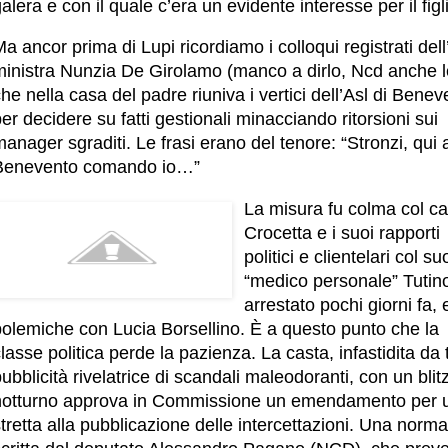
alera e con il quale c’era un evidente interesse per il figl
a ancor prima di Lupi ricordiamo i colloqui registrati dell
ministra Nunzia De Girolamo (manco a dirlo, Ncd anche l
he nella casa del padre riuniva i vertici dell’Asl di Benev
er decidere su fatti gestionali minacciando ritorsioni sui
anager sgraditi. Le frasi erano del tenore: “Stronzi, qui 
Benevento comando io…”
La misura fu colma col c
Crocetta e i suoi rapporti
politici e clientelari col su
“medico personale” Tutin
arrestato pochi giorni fa, 
polemiche con Lucia Borsellino. È a questo punto che la
lasse politica perde la pazienza. La casta, infastidita da 
ubblicità rivelatrice di scandali maleodoranti, con un blit
notturno approva in Commissione un emendamento per 
tretta alla pubblicazione delle intercettazioni. Una norma