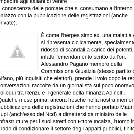
mpedire agli italiani di venire
a conoscenza delle porcate che si consumano all’interno 
alazzo con la pubblicazione delle registrazioni (anche
rivate).
È come l’herpes simplex, una malattia
si ripresenta ciclicamente, specialment
ridosso di scandali a carico dei potenti.
infatti l’emendamento scritto dall'on.
Alessandro Pagano membro della
Commissione Giustizia (stesso partito 
lfano, più inquisiti che elettori), prende il volo dopo le re
onversazioni raccolte da un giornalista sui poco onorevo
olloqui tra Renzi, e il generale della Finanza Adinolfi.
Qualche mese prima, ancora fresche nella nostra memori
ubblicazione delle registrazioni che hanno portato Mauri
upi (anch’esso del Ncd) a dimettersi da ministro delle
nfrastrutture per i suoi stretti con Ettore Incalza, l’uomo i
rado di condizionare il settore degli appalti pubblici, finit