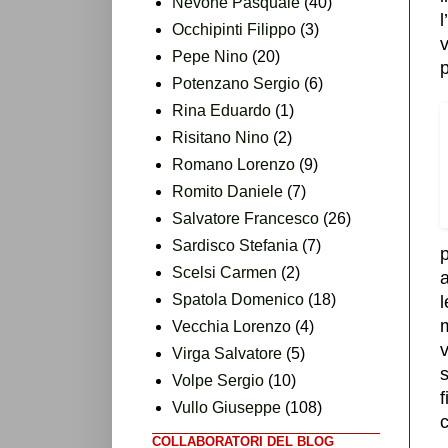
Nevone Pasquale
(40)
Occhipinti Filippo
(3)
v
Pepe Nino
(20)
p
Potenzano Sergio
(6)
Rina Eduardo
(1)
Risitano Nino
(2)
Romano Lorenzo
(9)
Romito Daniele
(7)
Salvatore Francesco
(26)
Sardisco Stefania
(7)
Scelsi Carmen
(2)
a
Spatola Domenico
(18)
l
m
Vecchia Lorenzo
(4)
v
Virga Salvatore
(5)
s
Volpe Sergio
(10)
f
Vullo Giuseppe
(108)
c
COLLABORATORI DEL BLOG