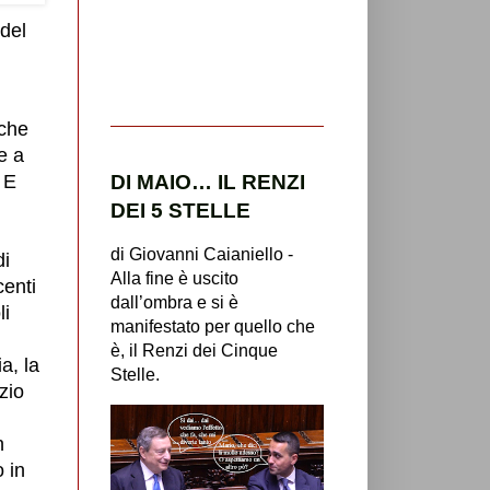
del
 che
e a
DI MAIO… IL RENZI
 E
DEI 5 STELLE
di Giovanni Caianiello -
di
Alla fine è uscito
centi
dall’ombra e si è
li
manifestato per quello che
è, il Renzi dei Cinque
a, la
Stelle.
zio
n
o in