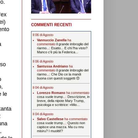
io.
’ex
ei)
COMMENTI RECENTI
ento
Il 06 di Agosto
Vannuccio Zanella
ha
a
commentato
il grande imbroglio del
riarmo
...:
Esatto... E chi l'ha visto?
Manco c'è più la Federica...
Il 06 di Agosto
aso
Santussa Andriano
ha
commentato
il grande imbroglio del
riarmo
...:
Che Dio ce la mandi
o
buona con questi soggetti 😞
o,
Il 04 di Agosto
Lorenzo Romano
ha commentato
e le
cosa vuole trump
...:
Descrizione, in
breve, della nipote Mary Trump,
psicologa e scrittrice: «Mio…
tanta
Il 04 di Agosto
z
Salvo Castellese
ha commentato
una
cosa vuole trump
...:
Questo non
capisce una mazza. Ma cu nnu
,
misiru? I muoitti!?