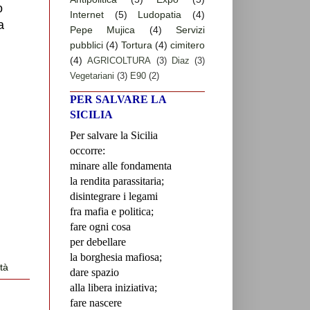
o
Internet
(5)
Ludopatia
(4)
a
Pepe Mujica
(4)
Servizi
pubblici
(4)
Tortura
(4)
cimitero
(4)
AGRICOLTURA
(3)
Diaz
(3)
Vegetariani
(3)
E90
(2)
PER SALVARE LA
SICILIA
Per salvare la Sicilia
occorre:
minare alle fondamenta
la rendita parassitaria;
disintegrare i legami
fra mafia e politica;
fare ogni cosa
per debellare
la borghesia mafiosa;
rtà
dare spazio
alla libera iniziativa;
fare nascere