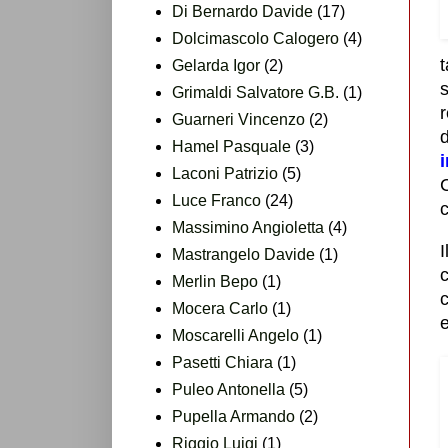
Di Bernardo Davide
(17)
Dolcimascolo Calogero
(4)
t
Gelarda Igor
(2)
Grimaldi Salvatore G.B.
(1)
Guarneri Vincenzo
(2)
Hamel Pasquale
(3)
Laconi Patrizio
(5)
C
Luce Franco
(24)
c
Massimino Angioletta
(4)
Mastrangelo Davide
(1)
c
Merlin Bepo
(1)
c
Mocera Carlo
(1)
Moscarelli Angelo
(1)
Pasetti Chiara
(1)
Puleo Antonella
(5)
Pupella Armando
(2)
Riggio Luigi
(1)