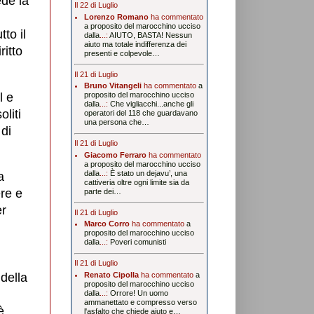
de la
Il 22 di Luglio
Lorenzo Romano
ha commentato
a proposito del marocchino ucciso
to il
dalla
...:
AIUTO, BASTA! Nessun
aiuto ma totale indifferenza dei
ritto
presenti e colpevole…
Il 21 di Luglio
Bruno Vitangeli
ha commentato
a
l e
proposito del marocchino ucciso
dalla
...:
Che vigliacchi...anche gli
oliti
operatori del 118 che guardavano
una persona che…
 di
Il 21 di Luglio
Giacomo Ferraro
ha commentato
a proposito del marocchino ucciso
dalla
...:
È stato un dejavu’, una
a
cattiveria oltre ogni limite sia da
ere e
parte dei…
er
Il 21 di Luglio
Marco Corro
ha commentato
a
proposito del marocchino ucciso
dalla
...:
Poveri comunisti
Il 21 di Luglio
Renato Cipolla
ha commentato
a
 della
proposito del marocchino ucciso
dalla
...:
Orrore! Un uomo
ammanettato e compresso verso
è
l'asfalto che chiede aiuto e…