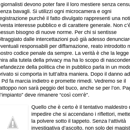
 giornalisti devono poter fare il loro mestiere senza cens
enza bavagli. Si utilizzi ogni microcamera e ogni
egistrazione purché il fatto divulgato rappresenti una not
ivesta interesse pubblico e di carattere generale. Non c’
nessun bisogno di nuove norme. Per chi si sentisse
ltraggiato dalle intercettazioni può già adesso denunciar
ventuali responsabili per diffamazione, reato introdotto n
nostro codice penale da sempre. La verità è che la legge
ira alla tutela della privacy ma ha lo scopo di nasconder
efandezze della politica che in pubblico parla in un modo
rivato si comporta in tutt’altra maniera. Dopo il danno a
l Pd fa marcia indietro e promette rimedi. Vedremo se il
rattoppo non sarà peggio del buco, anche se per l’on. P
l’impianto” deve rimanere “così com’è”.
Quello che è certo è il tentativo maldestro 
impedire che si accendano i riflettori, met
la polvere sotto il tappeto. Senza l‘attività
investigativa d’ascolto, non solo dei magistr