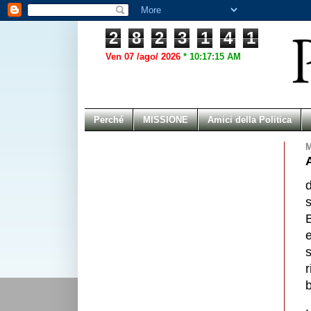
2
8
2
3
1
4
1
Ven 07 /ago/ 2026
*
10:17:15 AM
Perché
MISSIONE
Amici della Politica
M
B
e
b