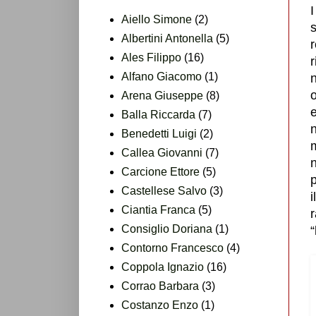
I
Aiello Simone
(2)
s
Albertini Antonella
(5)
r
Ales Filippo
(16)
r
Alfano Giacomo
(1)
o
Arena Giuseppe
(8)
e
Balla Riccarda
(7)
Benedetti Luigi
(2)
m
Callea Giovanni
(7)
n
Carcione Ettore
(5)
p
Castellese Salvo
(3)
i
Ciantia Franca
(5)
Consiglio Doriana
(1)
“
Contorno Francesco
(4)
Coppola Ignazio
(16)
Corrao Barbara
(3)
Costanzo Enzo
(1)