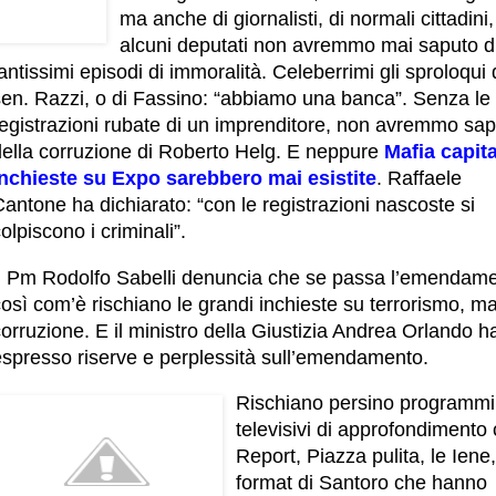
ma anche di giornalisti, di normali cittadini,
alcuni deputati non avremmo mai saputo d
antissimi episodi di immoralità. Celeberrimi gli sproloqui 
sen. Razzi, o di Fassino: “abbiamo una banca”. Senza le
registrazioni rubate di un imprenditore, non avremmo sa
della corruzione di Roberto Helg. E neppure
Mafia capita
inchieste su Expo sarebbero mai esistite
.
Raffaele
antone ha dichiarato: “con le registrazioni nascoste si
olpiscono i criminali”.
Il Pm Rodolfo Sabelli denuncia che se passa l’emendam
osì com’è rischiano le grandi inchieste su terrorismo, ma
orruzione. E il ministro della Giustizia Andrea Orlando h
espresso riserve e perplessità sull’emendamento.
Rischiano persino programmi
televisivi di approfondiment
Report, Piazza pulita, le Iene,
format di Santoro che hanno