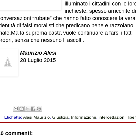
illuminato i cittadini con le lor
inchieste, spesso arricchite d
conversazioni “rubate” che hanno fatto conoscere la vera
dentità di falsi moralisti che predicano bene e razzolano
ale.Ma la suprema casta vuole continuare a farsi i fatti
ropri, senza che nessuno li ascolti.
Maurizio Alesi
28 Luglio 2015
Etichette:
Alesi Maurizio
,
Giustizia
,
Informazione
,
intercettazioni
,
libe
10 commenti: