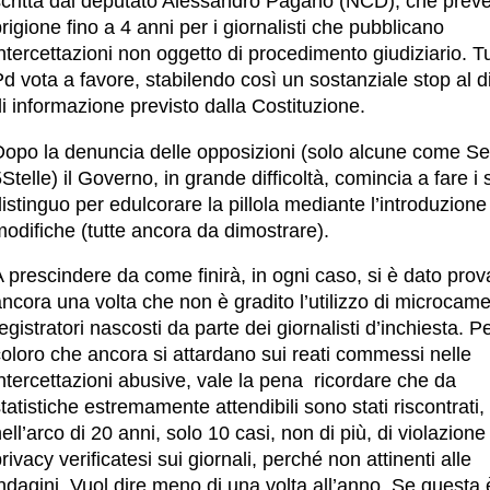
scritta dal deputato Alessandro Pagano (NCD), che preve
rigione fino a 4 anni per i giornalisti che pubblicano
ntercettazioni non oggetto di procedimento giudiziario. Tut
d vota a favore, stabilendo così un sostanziale stop al di
i informazione previsto dalla Costituzione.
Dopo la denuncia delle opposizioni (solo alcune come Se
Stelle) il Governo, in grande difficoltà, comincia a fare i s
istinguo per edulcorare la pillola mediante l’introduzione
odifiche (tutte ancora da dimostrare).
 prescindere da come finirà, in ogni caso, si è dato prov
ncora una volta che non è gradito l’utilizzo di microcam
egistratori nascosti da parte dei giornalisti d’inchiesta. P
oloro che ancora si attardano sui reati commessi nelle
ntercettazioni abusive, vale la pena ricordare che da
tatistiche estremamente attendibili sono stati riscontrati,
ell’arco di 20 anni, solo 10 casi, non di più, di violazione
rivacy verificatesi sui giornali, perché non attinenti alle
ndagini. Vuol dire meno di una volta all’anno. Se questa 