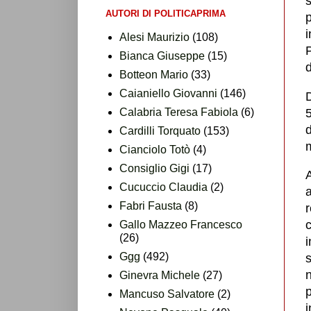
AUTORI DI POLITICAPRIMA
p
i
Alesi Maurizio
(108)
P
Bianca Giuseppe
(15)
d
Botteon Mario
(33)
Caianiello Giovanni
(146)
Calabria Teresa Fabiola
(6)
5
d
Cardilli Torquato
(153)
m
Cianciolo Totò
(4)
Consiglio Gigi
(17)
A
Cucuccio Claudia
(2)
a
Fabri Fausta
(8)
r
c
Gallo Mazzeo Francesco
(26)
i
Ggg
(492)
s
n
Ginevra Michele
(27)
p
Mancuso Salvatore
(2)
i