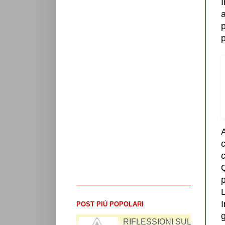
I
p
p
A
c
c
p
L
I
POST PIÙ POPOLARI
g
LUIGI DI MAIO