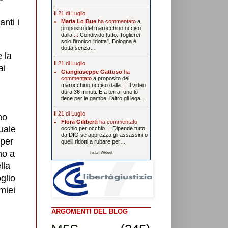
Il 21 di Luglio
anti i
Maria Lo Bue
ha commentato
a
proposito del marocchino ucciso
dalla
...:
Condivido tutto. Toglierei
solo l’ironico “dotta”, Bologna è
dotta senza…
e la
Il 21 di Luglio
ai
Giangiuseppe Gattuso
ha
commentato
a proposito del
marocchino ucciso dalla
...:
Il video
dura 36 minuti. È a terra, uno lo
tiene per le gambe, l’altro gli lega…
Il 21 di Luglio
no
Flora Giliberti
ha commentato
uale
occhio per occhio
...:
Dipende tutto
da DIO se apprezza gli assassini o
 per
quelli ridotti a rubare per…
no a
Install Widget
lla
oglio
miei
ARGOMENTI DEL BLOG