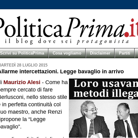
Scrivi su PoliticaPrima
Cosa vogliamo
Disclaimer
Partiti
ARTEDÌ 28 LUGLIO 2015
Allarme intercettazioni. Legge bavaglio in arrivo
di
Maurizio Alesi
- Come ha
sempre cercato di fare
erlusconi, nello stesso stile
 in perfetta continuità col
suo maestro, anche Renzi
ripropone la “Legge
avaglio”.