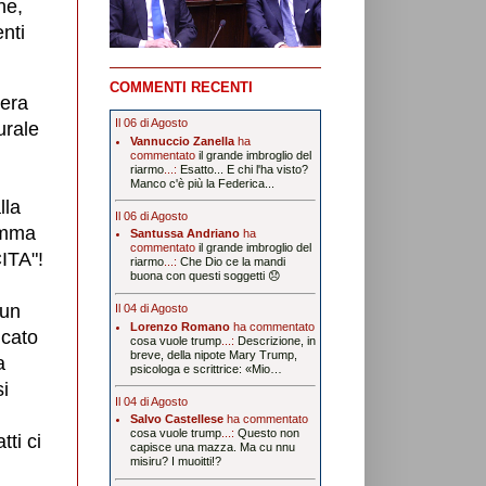
ne,
nti
COMMENTI RECENTI
 era
Il 06 di Agosto
urale
Vannuccio Zanella
ha
commentato
il grande imbroglio del
riarmo
...:
Esatto... E chi l'ha visto?
Manco c'è più la Federica...
lla
Il 06 di Agosto
somma
Santussa Andriano
ha
commentato
il grande imbroglio del
ITA"!
riarmo
...:
Che Dio ce la mandi
buona con questi soggetti 😞
 un
Il 04 di Agosto
Lorenzo Romano
ha commentato
icato
cosa vuole trump
...:
Descrizione, in
breve, della nipote Mary Trump,
a
psicologa e scrittrice: «Mio…
si
Il 04 di Agosto
Salvo Castellese
ha commentato
cosa vuole trump
...:
Questo non
ti ci
capisce una mazza. Ma cu nnu
misiru? I muoitti!?