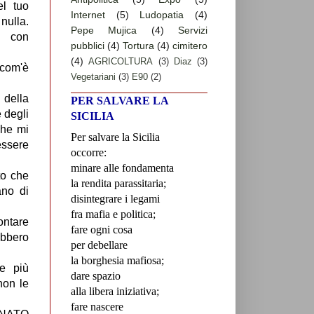
el tuo
Internet
(5)
Ludopatia
(4)
nulla.
Pepe Mujica
(4)
Servizi
a con
pubblici
(4)
Tortura
(4)
cimitero
(4)
AGRICOLTURA
(3)
Diaz
(3)
 com'è
Vegetariani
(3)
E90
(2)
 della
PER SALVARE LA
e degli
SICILIA
che mi
Per salvare la Sicilia
essere
occorre:
minare alle fondamenta
to che
la rendita parassitaria;
ano di
disintegrare i legami
fra mafia e politica;
ontare
fare ogni cosa
ebbero
per debellare
la borghesia mafiosa;
e più
dare spazio
non le
alla libera iniziativa;
fare nascere