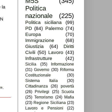
M5S
(345)
 la
Politica
nazionale
(225)
UN
Politica siciliana
(99)
PD
(84)
Palermo
(74)
Europa
(70)
Immigrazione
(68)
Giustizia
(64)
Diritti
Civili
(50)
Lavoro
(43)
Infrastrutture
(42)
Sicilia
(35)
Informazione
(31)
Governo
(30)
Riforma
Costituzionale
(30)
Sistema Italia
(30)
Cittadinanza
(26)
povertà
te
,
(26)
Privilegi
(25)
Scuola
(25)
Terrorismo
(24)
Mafia
(23)
Regione Siciliana
(23)
Lavoro e Pensioni
(22)