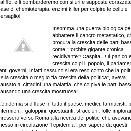
aliffo, e li bombarderemo con siluri e supposte corazzat
ase di chemioterapia, enzimi killer per colpire le cellule
ersaglio!
Insomma una guerra biologica pe
abbattere il cancro metastatico, c
procura la crescita delle parti bas
come "l’orchite gigante cronica
recidivante"! Caspita...! Il panico e
crescita colpi il popolo, il parlame
anti governi. Infatti nessuno si era reso conto che la polit
ella crescita o meglio “la crescita della politica”, aveva
ausato ai cittadini una malattia, che colpiva le parti bass
causando una crescita mostruosa!
'epidemia si diffuse in tutto il paese, medici, farmacisti, p
nfermieri, , galoppini, questuanti, straccioni, folle imploran
iressero verso Roma alla ricerca dei politici che avevan
esso in circolazione "l'epidemia", per sapere da questi