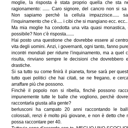
moglie, la risposta è stata proprio quella che sta n
ragionamento: ...... Caro signore, del cancro non si sa 
Non sapiamo perchè la cellula impazzisce...... s
l'inquinamento che c'è..... i cibi che si mangiano ecc. ecc..
Ma mia moglie ha condotta una vita quasi monastica,
possibile? Non c'è risposta.......
Hai posto una questione che dovrebbe essere al centro
vita degli uomini. Anzi, i governanti, ogni tanto, fanno pur
incontri mondiali per ridurre l'inquinamento, ma a quel 
risulta, rinviano sempre le decisioni che dovrebbero 
drastiche.
Si sa tutto su come finirà il pianeta, forse sarà per ques
tutto quei politici che hai citati, se ne fregano, e cerc
arraffare più che possono.
Finchè il popolo non si ribella, finchè possono racc
impunemente tutte le balle che vogliono, perchè dovr
raccontarla giusta alla gente?
berlusconi ha campato 20 anni raccontando le ball
colossali, renzi è molto più giovane, e non è detto che 
possa raccontare per 40.