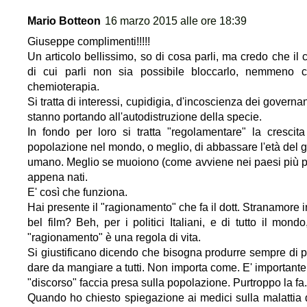
Mario Botteon
16 marzo 2015 alle ore 18:39
Giuseppe complimenti!!!!!
Un articolo bellissimo, so di cosa parli, ma credo che il 
di cui parli non sia possibile bloccarlo, nemmeno 
chemioterapia.
Si tratta di interessi, cupidigia, d'incoscienza dei governa
stanno portando all'autodistruzione della specie.
In fondo per loro si tratta "regolamentare" la crescita
popolazione nel mondo, o meglio, di abbassare l'età del 
umano. Meglio se muoiono (come avviene nei paesi più p
appena nati.
E' così che funziona.
Hai presente il "ragionamento" che fa il dott. Stranamore i
bel film? Beh, per i politici Italiani, e di tutto il mondo
"ragionamento" è una regola di vita.
Si giustificano dicendo che bisogna produrre sempre di p
dare da mangiare a tutti. Non importa come. E' importante 
"discorso" faccia presa sulla popolazione. Purtroppo la fa.
Quando ho chiesto spiegazione ai medici sulla malattia 