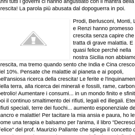
nni tutti i governi ci hanno angustiato con il mantra della
rescita! La parola più abusata dal dopoguerra in poi.
Prodi, Berlusconi, Monti, 
e Renzi hanno promesso
crescita senza capire che 
tratta di grave malattia. E
quasi felice perché nella
nostra Sicilia non abbiam
crescita, ma tremo quando sento che India e Cina cresc
el 10%. Pensate che malattie al pianeta e ai popoli,
ell'ansiosa ricerca della crescita! Le ferite e l'inquiname
ella terra, alla ricerca dei minerali e fossili, rame, carbon
etrolio! Aumentare i consumi... in un mondo finito e sfinit
oi il continuo smaltimento dei rifiuti, legali ed illegali. Eter
ifiuti speciali, terre dei fuochi... aumento esponenziale de
ancro e malattie! Per tacitare la mia ansia e paura, ho le
ome una terapia e balsamo per l'anima, il libro "Decresc
elice" del prof. Maurizio Pallante che spiega il concetto 