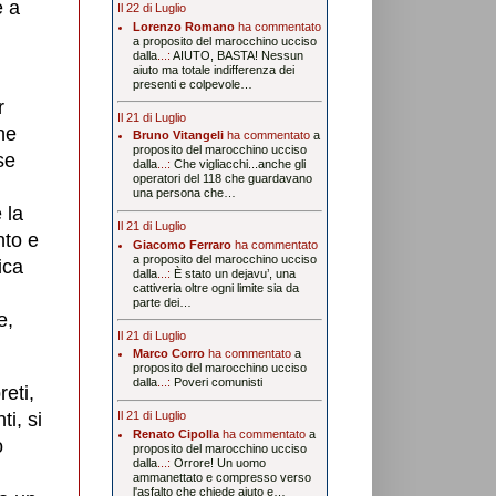
e a
Il 22 di Luglio
Lorenzo Romano
ha commentato
a proposito del marocchino ucciso
dalla
...:
AIUTO, BASTA! Nessun
aiuto ma totale indifferenza dei
presenti e colpevole…
r
Il 21 di Luglio
he
Bruno Vitangeli
ha commentato
a
proposito del marocchino ucciso
se
dalla
...:
Che vigliacchi...anche gli
operatori del 118 che guardavano
una persona che…
 la
Il 21 di Luglio
nto e
Giacomo Ferraro
ha commentato
a proposito del marocchino ucciso
ica
dalla
...:
È stato un dejavu’, una
cattiveria oltre ogni limite sia da
parte dei…
e,
Il 21 di Luglio
Marco Corro
ha commentato
a
proposito del marocchino ucciso
dalla
...:
Poveri comunisti
reti,
ti, si
Il 21 di Luglio
Renato Cipolla
ha commentato
a
o
proposito del marocchino ucciso
dalla
...:
Orrore! Un uomo
ammanettato e compresso verso
l'asfalto che chiede aiuto e…