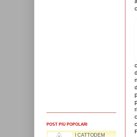
a
c
d
n
d
p
p
r
c
c
POST PIÙ POPOLARI
F
RIFLESSIONI SUL