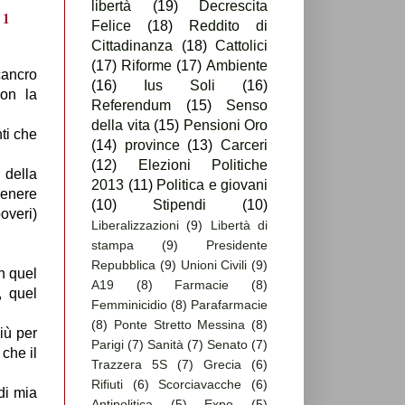
libertà
(19)
Decrescita
Felice
(18)
Reddito di
Cittadinanza
(18)
Cattolici
(17)
Riforme
(17)
Ambiente
cancro
(16)
Ius Soli
(16)
con la
Referendum
(15)
Senso
della vita
(15)
Pensioni Oro
nti che
(14)
province
(13)
Carceri
(12)
Elezioni Politiche
 della
2013
(11)
Politica e giovani
genere
(10)
Stipendi
(10)
overi)
Liberalizzazioni
(9)
Libertà di
stampa
(9)
Presidente
Repubblica
(9)
Unioni Civili
(9)
n quel
A19
(8)
Farmacie
(8)
, quel
Femminicidio
(8)
Parafarmacie
(8)
Ponte Stretto Messina
(8)
iù per
Parigi
(7)
Sanità
(7)
Senato
(7)
che il
Trazzera 5S
(7)
Grecia
(6)
Rifiuti
(6)
Scorciavacche
(6)
di mia
Antipolitica
(5)
Expo
(5)