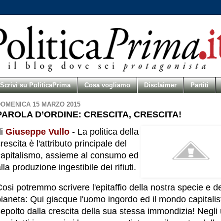
Scrivi su PoliticaPrima
Cosa vogliamo
Disclaimer
Partiti
OMENICA 15 MARZO 2015
PAROLA D’ORDINE: CRESCITA, CRESCITA!
i
Giuseppe
Vullo
- La politica della
rescita è l'attributo principale del
capitalismo, assieme al consumo ed
lla produzione ingestibile dei rifiuti.
osi potremmo scrivere l'epitaffio della nostra specie e d
ianeta: Qui giacque l'uomo ingordo ed il mondo capitalis
epolto dalla crescita della sua stessa immondizia! Negli 