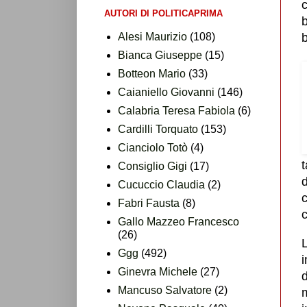
c
AUTORI DI POLITICAPRIMA
b
Alesi Maurizio
(108)
b
Bianca Giuseppe
(15)
Botteon Mario
(33)
Caianiello Giovanni
(146)
Calabria Teresa Fabiola
(6)
Cardilli Torquato
(153)
Cianciolo Totò
(4)
t
Consiglio Gigi
(17)
d
Cucuccio Claudia
(2)
c
Fabri Fausta
(8)
Gallo Mazzeo Francesco
(26)
L
Ggg
(492)
i
Ginevra Michele
(27)
d
Mancuso Salvatore
(2)
m