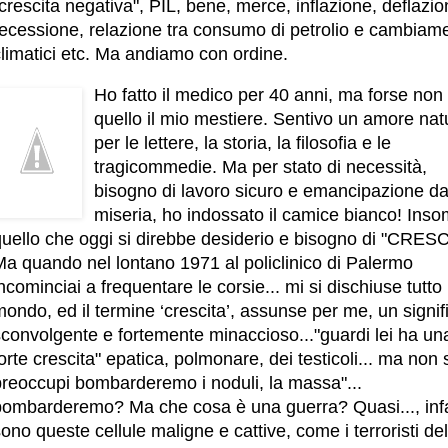
crescita negativa", PIL, bene, merce, inflazione, deflazio
recessione, relazione tra consumo di petrolio e cambiame
limatici etc. Ma andiamo con ordine.
Ho fatto il medico per 40 anni, ma forse non
quello il mio mestiere. Sentivo un amore nat
per le lettere, la storia, la filosofia e le
tragicommedie. Ma per stato di necessità,
bisogno di lavoro sicuro e emancipazione da
miseria, ho indossato il camice bianco! In
quello che oggi si direbbe desiderio e bisogno di "CRESC
Ma quando nel lontano 1971 al policlinico di Palermo
ncominciai a frequentare le corsie... mi si dischiuse tutto
ondo, ed il termine ‘crescita’, assunse per me, un signif
sconvolgente e fortemente minaccioso..."guardi lei ha un
orte crescita" epatica, polmonare, dei testicoli... ma non 
preoccupi bombarderemo i noduli, la massa"...
bombarderemo? Ma che cosa è una guerra? Quasi..., infat
ono queste cellule maligne e cattive, come i terroristi del