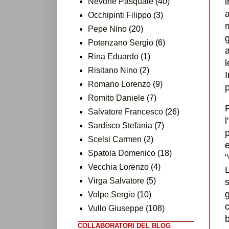
Nevone Pasquale
(40)
a
Occhipinti Filippo
(3)
Pepe Nino
(20)
Potenzano Sergio
(6)
a
Rina Eduardo
(1)
Risitano Nino
(2)
I
Romano Lorenzo
(9)
Romito Daniele
(7)
F
Salvatore Francesco
(26)
l
Sardisco Stefania
(7)
p
Scelsi Carmen
(2)
e
Spatola Domenico
(18)
Vecchia Lorenzo
(4)
L
Virga Salvatore
(5)
s
g
Volpe Sergio
(10)
c
Vullo Giuseppe
(108)
b
COLLABORATORI DEL BLOG