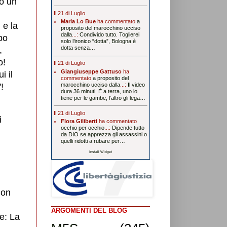
no un
Il 21 di Luglio
Maria Lo Bue
ha commentato
a
 e la
proposito del marocchino ucciso
dalla
...:
Condivido tutto. Toglierei
po
solo l’ironico “dotta”, Bologna è
dotta senza…
,
o!
Il 21 di Luglio
Giangiuseppe Gattuso
ha
i il
commentato
a proposito del
!
marocchino ucciso dalla
...:
Il video
dura 36 minuti. È a terra, uno lo
tiene per le gambe, l’altro gli lega…
Il 21 di Luglio
i
Flora Giliberti
ha commentato
occhio per occhio
...:
Dipende tutto
da DIO se apprezza gli assassini o
quelli ridotti a rubare per…
Install Widget
non
ARGOMENTI DEL BLOG
e: La