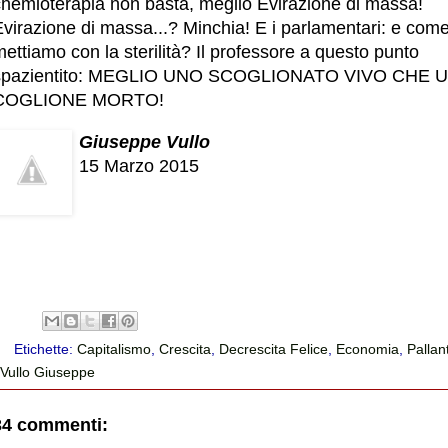
chemioterapia non basta, meglio Evirazione di massa!
virazione di massa...? Minchia! E i parlamentari: e come
ettiamo con la sterilità? Il professore a questo punto
spazientito: MEGLIO UNO SCOGLIONATO VIVO CHE 
COGLIONE MORTO!
Giuseppe Vullo
15 Marzo 2015
Etichette:
Capitalismo
,
Crescita
,
Decrescita Felice
,
Economia
,
Pallan
Vullo Giuseppe
34 commenti: