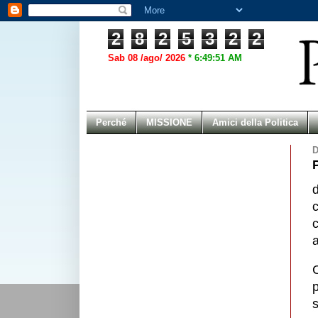
2
8
2
5
3
2
2
Sab 08 /ago/ 2026
*
6:49:51 AM
Perché
MISSIONE
Amici della Politica
D
d
c
a
C
p
s