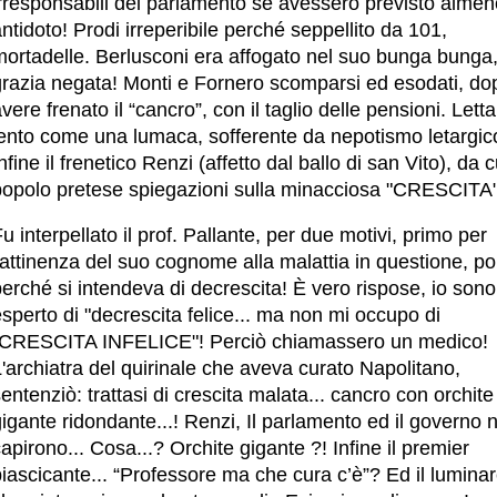
irresponsabili del parlamento se avessero previsto alme
ntidoto! Prodi irreperibile perché seppellito da 101,
mortadelle. Berlusconi era affogato nel suo bunga bunga,
grazia negata! Monti e Fornero scomparsi ed esodati, do
vere frenato il “cancro”, con il taglio delle pensioni. Letta
lento come una lumaca, sofferente da nepotismo letargic
nfine il frenetico Renzi (affetto dal ballo di san Vito), da cu
popolo pretese spiegazioni sulla minacciosa "CRESCITA"
u interpellato il prof. Pallante, per due motivi, primo per
'attinenza del suo cognome alla malattia in questione, po
erché si intendeva di decrescita! È vero rispose, io sono
sperto di "decrescita felice... ma non mi occupo di
"CRESCITA INFELICE"! Perciò chiamassero un medico!
'archiatra del quirinale che aveva curato Napolitano,
entenziò: trattasi di crescita malata... cancro con orchite
igante ridondante...! Renzi, Il parlamento ed il governo 
apirono... Cosa...? Orchite gigante ?! Infine il premier
iascicante... “Professore ma che cura c’è”? Ed il luminar