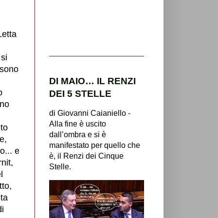
Letta
si
 sono
DI MAIO… IL RENZI
o
DEI 5 STELLE
ono
di Giovanni Caianiello -
Alla fine è uscito
nto
dall’ombra e si è
e,
manifestato per quello che
o... e
è, il Renzi dei Cinque
nit,
Stelle.
l
tto,
ita
di