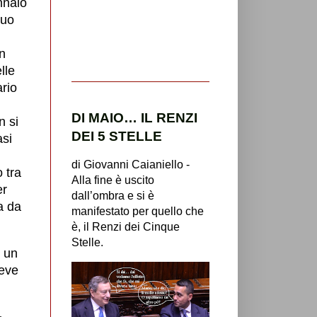
nnaio
suo
un
lle
ario
DI MAIO… IL RENZI
n si
DEI 5 STELLE
asi
di Giovanni Caianiello -
 tra
Alla fine è uscito
er
dall’ombra e si è
a da
manifestato per quello che
è, il Renzi dei Cinque
Stelle.
e un
deve