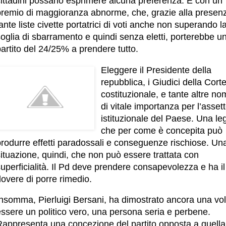
cittadini possano esprimere alcuna preferenza. E con un
premio di maggioranza abnorme, che, grazie alla presenz
ante liste civette portatrici di voti anche non superando l
oglia di sbarramento e quindi senza eletti, porterebbe u
artito del 24/25% a prendere tutto.
Eleggere il Presidente della
repubblica, i Giudici della Cort
costituzionale, e tante altre no
di vitale importanza per l’asset
istituzionale del Paese. Una le
che per come è concepita può
produrre effetti paradossali e conseguenze rischiose. Un
ituazione, quindi, che non può essere trattata con
uperficialità. Il Pd deve prendere consapevolezza e ha il
overe di porre rimedio.
Insomma, Pierluigi Bersani, ha dimostrato ancora una vol
essere un politico vero, una persona seria e perbene.
Rappresenta una concezione del partito opposta a quella