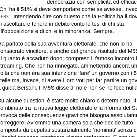
democrazia con semplicità ed efficac
“Chi ha il 51% si deve comportare come se avesse, invece
9%”. Intendendo dire con questo che la Politica ha il do
i ascoltare e tenere in debito conto le tesi di chi sta
ll’opposizione e di chi è in minoranza. Sempre.
a parlato della sua avventura elettorale, che non lo ha
onsacrato vincitore, e anche del grande risultato del M5
di quanto è accaduto dopo, compreso il famoso incontro 
streaming. Che non ha rinnegato, ammettendo ancora u
olta che non era sua intenzione ‘fare’ un governo con i 5
telle ma, invece, di avere i loro voti per far partire un go
 guida Bersani. Il M5S disse di no e non se ne fece nulla
u alcune questioni è stato molto chiaro e determinato. Il
ombinato tra la nuova legge elettorale e la riforma del 
provoca delle conseguenze gravi che bisogna assolutam
correggere. Avremmo una camera sola che decide tutto,
composta da deputati sostanzialmente ‘nominati’ senza c