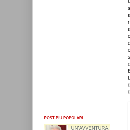
U
a
r
a
c
d
d
E
L
d
d
POST PIÙ POPOLARI
UN’AVVENTURA.