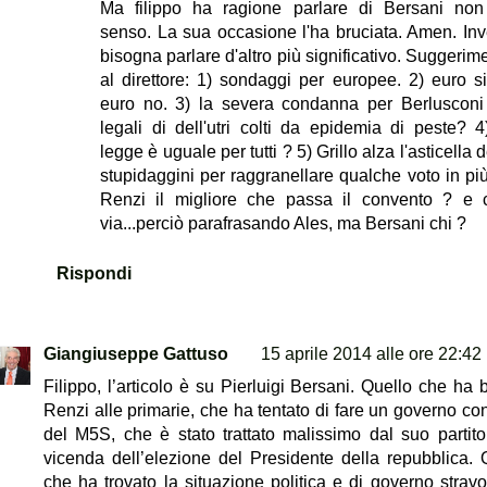
Ma filippo ha ragione parlare di Bersani no
senso. La sua occasione l'ha bruciata. Amen. In
bisogna parlare d'altro più significativo. Suggerim
al direttore: 1) sondaggi per europee. 2) euro s
euro no. 3) la severa condanna per Berlusconi
legali di dell'utri colti da epidemia di peste? 4
legge è uguale per tutti ? 5) Grillo alza l'asticella d
stupidaggini per raggranellare qualche voto in più
Renzi il migliore che passa il convento ? e 
via...perciò parafrasando Ales, ma Bersani chi ?
Rispondi
Giangiuseppe Gattuso
15 aprile 2014 alle ore 22:42
Filippo, l’articolo è su Pierluigi Bersani. Quello che ha b
Renzi alle primarie, che ha tentato di fare un governo con 
del M5S, che è stato trattato malissimo dal suo partito
vicenda dell’elezione del Presidente della repubblica. 
che ha trovato la situazione politica e di governo stravo