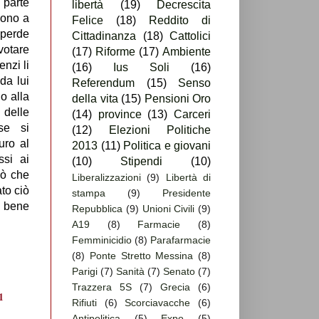
 parte
libertà
(19)
Decrescita
dono a
Felice
(18)
Reddito di
 perde
Cittadinanza
(18)
Cattolici
 votare
(17)
Riforme
(17)
Ambiente
nzi li
(16)
Ius Soli
(16)
da lui
Referendum
(15)
Senso
no alla
della vita
(15)
Pensioni Oro
 delle
(14)
province
(13)
Carceri
se si
(12)
Elezioni Politiche
uro al
2013
(11)
Politica e giovani
si ai
(10)
Stipendi
(10)
iò che
Liberalizzazioni
(9)
Libertà di
to ciò
stampa
(9)
Presidente
a bene
Repubblica
(9)
Unioni Civili
(9)
A19
(8)
Farmacie
(8)
Femminicidio
(8)
Parafarmacie
(8)
Ponte Stretto Messina
(8)
Parigi
(7)
Sanità
(7)
Senato
(7)
Trazzera 5S
(7)
Grecia
(6)
Rifiuti
(6)
Scorciavacche
(6)
Antipolitica
(5)
Expo
(5)