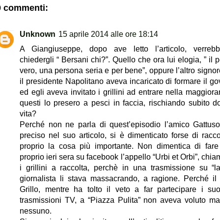
9 commenti:
Unknown
15 aprile 2014 alle ore 18:14
A Giangiuseppe, dopo ave letto l’articolo, verreb
chiedergli “ Bersani chi?”. Quello che ora lui elogia, ” il p
vero, una persona seria e per bene”, oppure l’altro signor
il presidente Napolitano aveva incaricato di formare il go
ed egli aveva invitato i grillini ad entrare nella maggiora
questi lo presero a pesci in faccia, rischiando subito d
vita?
Perché non ne parla di quest’episodio l’amico Gattuso
preciso nel suo articolo, si è dimenticato forse di racco
proprio la cosa più importante. Non dimentica di fare
proprio ieri sera su facebook l’appello “Urbi et Orbi”, chi
i grillini a raccolta, perchè in una trasmissione su “la
giornalista li stava massacrando, a ragione. Perché il
Grillo, mentre ha tolto il veto a far partecipare i suo
trasmissioni TV, a “Piazza Pulita” non aveva voluto m
nessuno.