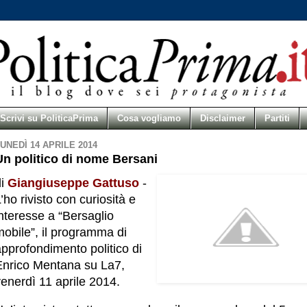
Scrivi su PoliticaPrima
Cosa vogliamo
Disclaimer
Partiti
UNEDÌ 14 APRILE 2014
Un politico di nome Bersani
di
Giangiuseppe Gattuso
-
’ho rivisto con curiosità e
nteresse a “Bersaglio
mobile”, il programma di
pprofondimento politico di
Enrico Mentana su La7,
enerdì 11 aprile 2014.