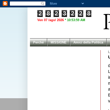
2
8
2
3
2
2
8
Ven 07 /ago/ 2026
*
10:53:59 AM
Perché
MISSIONE
Amici della Politica
L
L
i
a
v