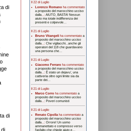
Il 22 di Luglio
a di
Lorenzo Romano
ha commentato
a proposito del marocchino ucciso
a
dalla
...:
AIUTO, BASTA! Nessun
aiuto ma totale indifferenza dei
n
presenti e colpevole…
Il 21 di Luglio
Bruno Vitangeli
ha commentato
a
proposito del marocchino ucciso
dalla
...:
Che vigliacchi...anche gli
e
operatori del 118 che guardavano
una persona che…
mine
Il 21 di Luglio
to
Giacomo Ferraro
ha commentato
gge
a proposito del marocchino ucciso
dalla
...:
È stato un dejavu’, una
cattiveria oltre ogni limite sia da
parte dei…
a
Il 21 di Luglio
Marco Corro
ha commentato
a
proposito del marocchino ucciso
dalla
...:
Poveri comunisti
Il 21 di Luglio
Renato Cipolla
ha commentato
a
ta di
proposito del marocchino ucciso
dalla
...:
Orrore! Un uomo
ammanettato e compresso verso
 di
l'asfalto che chiede aiuto e…