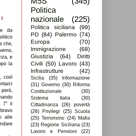
M5S
(345)
Politica
nazionale
(225)
Politica siciliana
(99)
be da
PD
(84)
Palermo
(74)
olitico
Europa
(70)
e che,
Immigrazione
(68)
verno,
Giustizia
(64)
Diritti
nza, e
Civili
(50)
Lavoro
(43)
opo la
Infrastrutture
(42)
, così
Sicilia
(35)
Informazione
ntarci
(31)
Governo
(30)
Riforma
 però,
Costituzionale
(30)
amando
Sistema Italia
(30)
 7” il
Cittadinanza
(26)
povertà
 bravo
(26)
Privilegi
(25)
Scuola
i alle
(25)
Terrorismo
(24)
Mafia
andare
(23)
Regione Siciliana
(23)
Lavoro e Pensioni
(22)