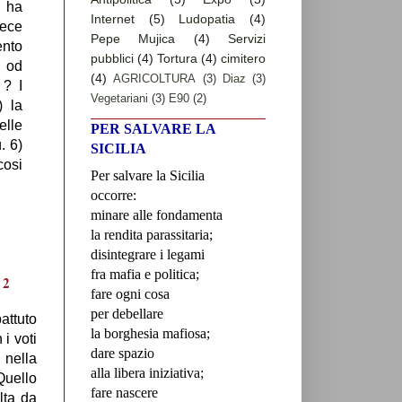
n ha
Internet
(5)
Ludopatia
(4)
vece
Pepe Mujica
(4)
Servizi
ento
pubblici
(4)
Tortura
(4)
cimitero
i od
(4)
AGRICOLTURA
(3)
Diaz
(3)
 ? I
Vegetariani
(3)
E90
(2)
) la
elle
PER SALVARE LA
. 6)
SICILIA
cosi
Per salvare la Sicilia
occorre:
minare alle fondamenta
la rendita parassitaria;
disintegrare i legami
fra mafia e politica;
fare ogni cosa
per debellare
attuto
la borghesia mafiosa;
i voti
dare spazio
 nella
alla libera iniziativa;
Quello
fare nascere
lta da