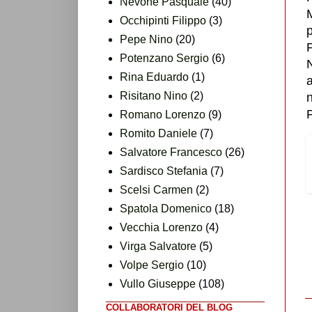
Nevone Pasquale
(40)
M
Occhipinti Filippo
(3)
p
Pepe Nino
(20)
P
Potenzano Sergio
(6)
N
Rina Eduardo
(1)
a
Risitano Nino
(2)
n
P
Romano Lorenzo
(9)
Romito Daniele
(7)
Salvatore Francesco
(26)
Sardisco Stefania
(7)
Scelsi Carmen
(2)
Spatola Domenico
(18)
Vecchia Lorenzo
(4)
Virga Salvatore
(5)
Volpe Sergio
(10)
Vullo Giuseppe
(108)
COLLABORATORI DEL BLOG