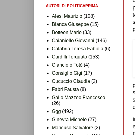
AUTORI DI POLITICAPRIMA
t
Alesi Maurizio
(108)
s
Bianca Giuseppe
(15)
p
Botteon Mario
(33)
Caianiello Giovanni
(146)
Calabria Teresa Fabiola
(6)
Cardilli Torquato
(153)
Cianciolo Totò
(4)
Consiglio Gigi
(17)
Cucuccio Claudia
(2)
Fabri Fausta
(8)
s
Gallo Mazzeo Francesco
s
(26)
d
Ggg
(492)
Ginevra Michele
(27)
Mancuso Salvatore
(2)