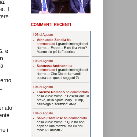
ia:
, il
vere
COMMENTI RECENTI
Il 06 di Agosto
Vannuccio Zanella
ha
commentato
il grande imbroglio del
riarmo
...:
Esatto... E chi l'ha visto?
S, e
Manco c'è più la Federica...
in
Il 06 di Agosto
na
Santussa Andriano
ha
commentato
il grande imbroglio del
riarmo
...:
Che Dio ce la mandi
buona con questi soggetti 😞
verno
.
Il 04 di Agosto
Lorenzo Romano
ha commentato
cosa vuole trump
...:
Descrizione, in
breve, della nipote Mary Trump,
psicologa e scrittrice: «Mio…
Senato
Il 04 di Agosto
ente
Salvo Castellese
ha commentato
cosa vuole trump
...:
Questo non
capisce una mazza. Ma cu nnu
he i
misiru? I muoitti!?