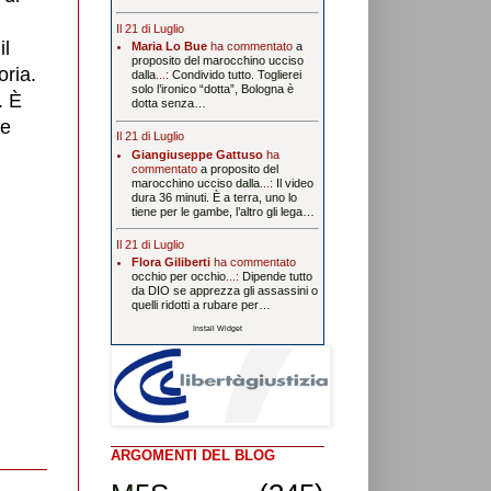
Il 21 di Luglio
il
Maria Lo Bue
ha commentato
a
proposito del marocchino ucciso
oria.
dalla
...:
Condivido tutto. Toglierei
solo l’ironico “dotta”, Bologna è
. È
dotta senza…
he
Il 21 di Luglio
Giangiuseppe Gattuso
ha
commentato
a proposito del
marocchino ucciso dalla
...:
Il video
dura 36 minuti. È a terra, uno lo
tiene per le gambe, l’altro gli lega…
Il 21 di Luglio
Flora Giliberti
ha commentato
occhio per occhio
...:
Dipende tutto
da DIO se apprezza gli assassini o
quelli ridotti a rubare per…
Install Widget
ARGOMENTI DEL BLOG