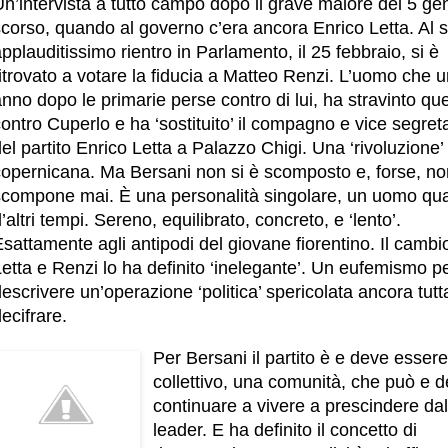
n’intervista a tutto campo dopo il grave malore del 5 ge
scorso, quando al governo c’era ancora Enrico Letta. Al 
pplauditissimo rientro in Parlamento, il 25 febbraio, si è
itrovato a votare la fiducia a Matteo Renzi. L’uomo che 
nno dopo le primarie perse contro di lui, ha stravinto que
ontro Cuperlo e ha ‘sostituito’ il compagno e vice segret
el partito Enrico Letta a Palazzo Chigi. Una ‘rivoluzione’
copernicana. Ma Bersani non si è scomposto e, forse, no
scompone mai. È una personalità singolare, un uomo qu
’altri tempi. Sereno, equilibrato, concreto, e ‘lento’.
sattamente agli antipodi del giovane fiorentino. Il cambio
etta e Renzi lo ha definito ‘inelegante’. Un eufemismo p
escrivere un’operazione ‘politica’ spericolata ancora tutt
ecifrare.
Per Bersani il partito è e deve esser
collettivo, una comunità, che può e 
continuare a vivere a prescindere dal
leader. E ha definito il concetto di