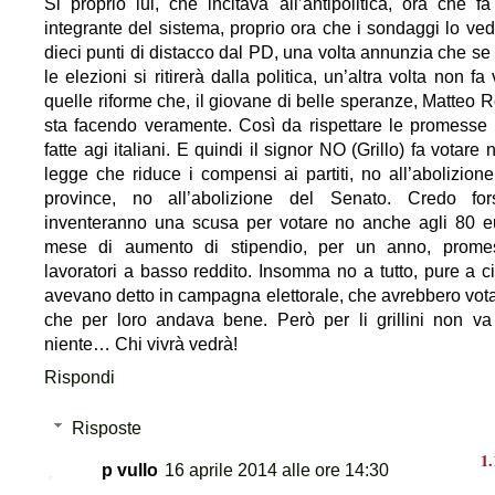
Si proprio lui, che incitava all’antipolitica, ora che fa
integrante del sistema, proprio ora che i sondaggi lo ve
dieci punti di distacco dal PD, una volta annunzia che se
le elezioni si ritirerà dalla politica, un’altra volta non fa
quelle riforme che, il giovane di belle speranze, Matteo Re
sta facendo veramente. Così da rispettare le promesse 
fatte agi italiani. E quindi il signor NO (Grillo) fa votare 
legge che riduce i compensi ai partiti, no all’abolizione
province, no all’abolizione del Senato. Credo for
inventeranno una scusa per votare no anche agli 80 e
mese di aumento di stipendio, per un anno, promes
lavoratori a basso reddito. Insomma no a tutto, pure a c
avevano detto in campagna elettorale, che avrebbero vota
che per loro andava bene. Però per li grillini non v
niente… Chi vivrà vedrà!
Rispondi
Risposte
p vullo
16 aprile 2014 alle ore 14:30