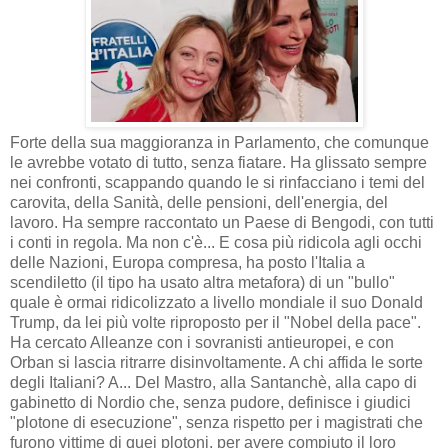
Forte della sua maggioranza in Parlamento, che comunque
le avrebbe votato di tutto, senza fiatare. Ha glissato sempre
nei confronti, scappando quando le si rinfacciano i temi del
carovita, della Sanità, delle pensioni, dell'energia, del
lavoro. Ha sempre raccontato un Paese di Bengodi, con tutti
i conti in regola. Ma non c'è... E cosa più ridicola agli occhi
delle Nazioni, Europa compresa, ha posto l'Italia a
scendiletto (il tipo ha usato altra metafora) di un "bullo"
quale è ormai ridicolizzato a livello mondiale il suo Donald
Trump, da lei più volte riproposto per il "Nobel della pace".
Ha cercato Alleanze con i sovranisti antieuropei, e con
Orban si lascia ritrarre disinvoltamente. A chi affida le sorte
degli Italiani? A... Del Mastro, alla Santanchè, alla capo di
gabinetto di Nordio che, senza pudore, definisce i giudici
"plotone di esecuzione", senza rispetto per i magistrati che
furono vittime di quei plotoni, per avere compiuto il loro