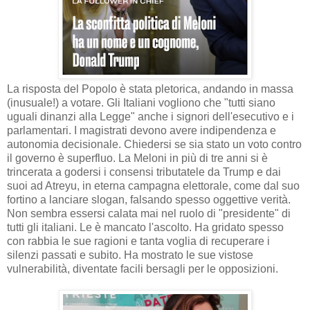
La risposta del Popolo è stata pletorica, andando in massa
(inusuale!) a votare. Gli Italiani vogliono che "tutti siano
uguali dinanzi alla Legge" anche i signori dell'esecutivo e i
parlamentari. I magistrati devono avere indipendenza e
autonomia decisionale. Chiedersi se sia stato un voto contro
il governo è superfluo. La Meloni in più di tre anni si è
trincerata a godersi i consensi tributatele da Trump e dai
suoi ad Atreyu, in eterna campagna elettorale, come dal suo
fortino a lanciare slogan, falsando spesso oggettive verità.
Non sembra essersi calata mai nel ruolo di "presidente" di
tutti gli italiani. Le è mancato l'ascolto. Ha gridato spesso
con rabbia le sue ragioni e tanta voglia di recuperare i
silenzi passati e subito. Ha mostrato le sue vistose
vulnerabilità, diventate facili bersagli per le opposizioni.