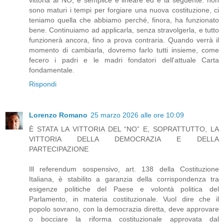
vittoria al NO, è semplice e lineare ed è la seguente: non
sono maturi i tempi per forgiare una nuova costituzione, ci
teniamo quella che abbiamo perché, finora, ha funzionato
bene. Continuiamo ad applicarla, senza stravolgerla, e tutto
funzionerà ancora, fino a prova contraria. Quando verrà il
momento di cambiarla, dovremo farlo tutti insieme, come
fecero i padri e le madri fondatori dell'attuale Carta
fondamentale.
Rispondi
Lorenzo Romano
25 marzo 2026 alle ore 10:09
È STATA LA VITTORIA DEL “NO” E, SOPRATTUTTO, LA
VITTORIA DELLA DEMOCRAZIA E DELLA
PARTECIPAZIONE
Ill referendum sospensivo, art. 138 della Costituzione
Italiana, è stabilito a garanzia della corrispondenza tra
esigenze politiche del Paese e volontà politica del
Parlamento, in materia costituzionale. Vuol dire che il
popolo sovrano, con la democrazia diretta, deve approvare
o bocciare la riforma costituzionale approvata dal