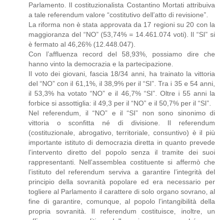
Parlamento. Il costituzionalista Costantino Mortati attribuiva
a tale referendum valore “costitutivo dell’atto di revisione”.
La riforma non è stata approvata da 17 regioni su 20 con la
maggioranza del “NO” (53,74% = 14.461.074 voti). Il “SI” si
è fermato al 46,26% (12.448.047).
Con l’affluenza record del 58,93%, possiamo dire che
hanno vinto la democrazia e la partecipazione.
Il voto dei giovani, fascia 18/34 anni, ha trainato la vittoria
del “NO” con il 61,1%, il 38,9% per il “SI”. Tra i 35 e 54 anni,
il 53,3% ha votato “NO” e il 46,7% “SI”. Oltre i 55 anni la
forbice si assottiglia: il 49,3 per il “NO” e il 50,7% per il “SI”.
Nel referendum, il “NO” e il “SI” non sono sinonimo di
vittoria o sconfitta né di divisione. Il referendum
(costituzionale, abrogativo, territoriale, consuntivo) è il più
importante istituto di democrazia diretta in quanto prevede
l’intervento diretto del popolo senza il tramite dei suoi
rappresentanti. Nell’assemblea costituente si affermò che
l’istituto del referendum serviva a garantire l’integrità del
principio della sovranità popolare ed era necessario per
togliere al Parlamento il carattere di solo organo sovrano, al
fine di garantire, comunque, al popolo l’intangibilità della
propria sovranità. Il referendum costituisce, inoltre, un