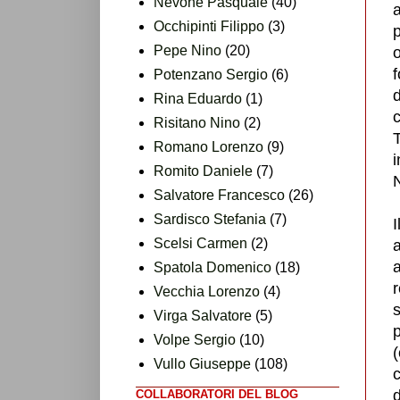
Nevone Pasquale
(40)
Occhipinti Filippo
(3)
p
Pepe Nino
(20)
f
Potenzano Sergio
(6)
d
Rina Eduardo
(1)
c
Risitano Nino
(2)
T
Romano Lorenzo
(9)
i
Romito Daniele
(7)
N
Salvatore Francesco
(26)
Sardisco Stefania
(7)
I
Scelsi Carmen
(2)
a
Spatola Domenico
(18)
r
Vecchia Lorenzo
(4)
s
Virga Salvatore
(5)
p
Volpe Sergio
(10)
(
Vullo Giuseppe
(108)
d
COLLABORATORI DEL BLOG