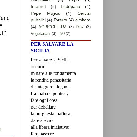
Internet
(5)
Ludopatia
(4)
Pepe Mujica
(4)
Servizi
fend
pubblici
(4)
Tortura
(4)
cimitero
e
(4)
AGRICOLTURA
(3)
Diaz
(3)
 in
Vegetariani
(3)
E90
(2)
PER SALVARE LA
SICILIA
Per salvare la Sicilia
occorre:
minare alle fondamenta
la rendita parassitaria;
disintegrare i legami
fra mafia e politica;
fare ogni cosa
per debellare
la borghesia mafiosa;
dare spazio
alla libera iniziativa;
D
fare nascere