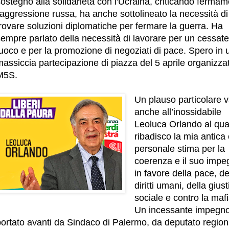
ostegno alla solidarietà con l'Ucraina, criticando ferma
'aggressione russa, ha anche sottolineato la necessità di
rovare soluzioni diplomatiche per fermare la guerra. Ha
empre parlato della necessità di lavorare per un cessate 
uoco e per la promozione di negoziati di pace. Spero in 
assiccia partecipazione di piazza del 5 aprile organizza
M5S.
Un plauso particolare 
anche all’inossidabile
Leoluca Orlando al qua
ribadisco la mia antica 
personale stima per la
coerenza e il suo impe
in favore della pace, de
diritti umani, della giust
sociale e contro la mafi
Un incessante impegn
portato avanti da Sindaco di Palermo, da deputato region