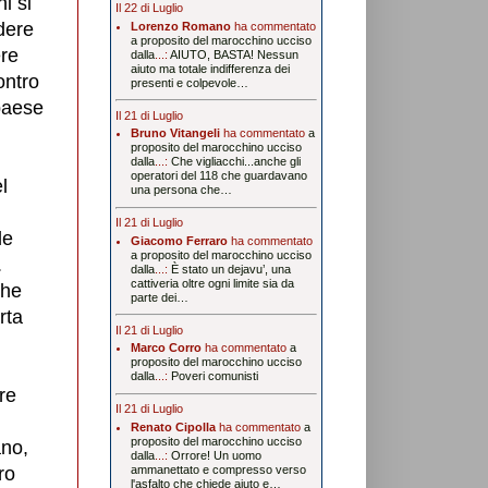
hi si
Il 22 di Luglio
dere
Lorenzo Romano
ha commentato
a proposito del marocchino ucciso
ere
dalla
...:
AIUTO, BASTA! Nessun
aiuto ma totale indifferenza dei
ontro
presenti e colpevole…
 paese
Il 21 di Luglio
Bruno Vitangeli
ha commentato
a
proposito del marocchino ucciso
ù
dalla
...:
Che vigliacchi...anche gli
operatori del 118 che guardavano
l
una persona che…
Il 21 di Luglio
le
Giacomo Ferraro
ha commentato
a proposito del marocchino ucciso
.
dalla
...:
È stato un dejavu’, una
cattiveria oltre ogni limite sia da
che
parte dei…
rta
Il 21 di Luglio
Marco Corro
ha commentato
a
proposito del marocchino ucciso
dalla
...:
Poveri comunisti
re
Il 21 di Luglio
Renato Cipolla
ha commentato
a
proposito del marocchino ucciso
ano,
dalla
...:
Orrore! Un uomo
ro
ammanettato e compresso verso
l'asfalto che chiede aiuto e…