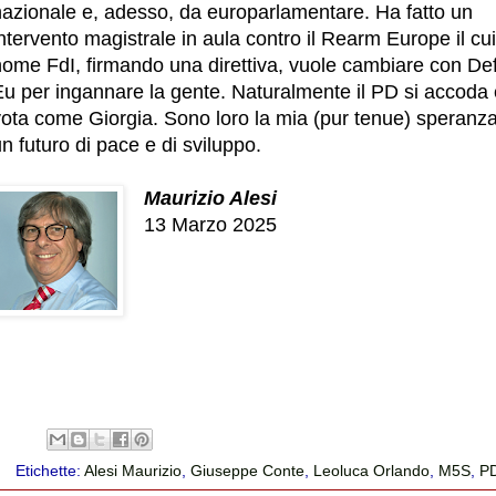
nazionale e, adesso, da europarlamentare. Ha fatto un
ntervento magistrale in aula contro il Rearm Europe il cui
nome FdI, firmando una direttiva, vuole cambiare con De
Eu per ingannare la gente. Naturalmente il PD si accoda 
vota come Giorgia. Sono loro la mia (pur tenue) speranza
n futuro di pace e di sviluppo.
Maurizio Alesi
13 Marzo 2025
Etichette:
Alesi Maurizio
,
Giuseppe Conte
,
Leoluca Orlando
,
M5S
,
P