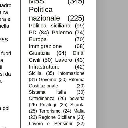
M5S
(345)
uadro
Politica
alza
nazionale
(225)
ara e
Politica siciliana
(99)
ella
PD
(84)
Palermo
(74)
Europa
(70)
 M5S
Immigrazione
(68)
Giustizia
(64)
Diritti
 fuori
Civili
(50)
Lavoro
(43)
za
Infrastrutture
(42)
i
Sicilia
(35)
Informazione
si da
(31)
Governo
(30)
Riforma
o
Costituzionale
(30)
Sistema Italia
(30)
Cittadinanza
(26)
povertà
(26)
Privilegi
(25)
Scuola
e poi
(25)
Terrorismo
(24)
Mafia
(23)
Regione Siciliana
(23)
Lavoro e Pensioni
(22)