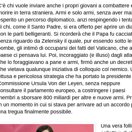
’è chi vuole inviare anche i propri giovani a combattere 
orire in terra straniera. Armi e solo armi, senza aver ma
sperito un percorso diplomatico, anzi respingendo i tenta
i chi, come il Santo Padre, si era offerto per aprire un di
on le parti belligeranti. Si ricorderà che il Papa fu caccia
enza riguardo da Zelensky il quale, pur essendo sotto le
ombe, gli intimò di occuparsi dei fatti del Vaticano, che 
aese ci pensava lui. Poi, incoraggiato (e illuso) dagli atla
che lo foraggiavano a pane e armi, firmò anche un decre
he vietava qualunque iniziativa di colloquio col nemico.
ttusa e pericolosa strategia che ha portato la presidente
Commissione Ursula Von der Leyen, senza neppure
onsultare il parlamento europeo, a costringere i paesi
embri a sborsare 800 miliardi per altre e nuove armi. Pr
n un momento in cui si stava per arrivare ad un accordo 
una tregua finalmente possibile.
Una vera foll