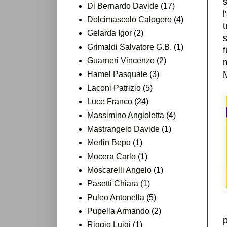
s
Di Bernardo Davide
(17)
l
Dolcimascolo Calogero
(4)
t
Gelarda Igor
(2)
s
Grimaldi Salvatore G.B.
(1)
f
Guarneri Vincenzo
(2)
m
Hamel Pasquale
(3)
Laconi Patrizio
(5)
Luce Franco
(24)
Massimino Angioletta
(4)
Mastrangelo Davide
(1)
Merlin Bepo
(1)
Mocera Carlo
(1)
Moscarelli Angelo
(1)
Pasetti Chiara
(1)
Puleo Antonella
(5)
Pupella Armando
(2)
Riggio Luigi
(1)