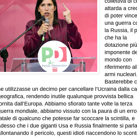
collettiva di c
attarda a cre
di poter vinc
una guerra c
la Russia, il
che ha la
dotazione pi
imponente de
mondo con
riferimento al
armi nucleari
Basterebbe 
e utilizzasse un decimo per cancellare l’Ucraina dalla ca
eografica, rendendo inutile qualunque provvista bellica
ornita dall’Europa. Abbiamo sfiorato tante volte la terza
guerra mondiale, abbiamo vissuto con la paura di un erro
atale di qualcuno che potesse far scoccare la scintilla, e
adesso che i due giganti Usa e Russia finalmente si parl
llontanando il pericolo, questi idioti riaccendono lo scont