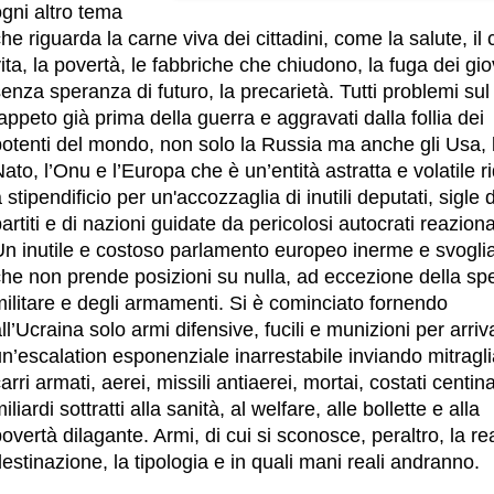
gni altro tema
he riguarda la carne viva dei cittadini, come la salute, il 
ita, la povertà, le fabbriche che chiudono, la fuga dei gi
enza speranza di futuro, la precarietà.
Tutti problemi sul
appeto già prima della guerra e aggravati dalla follia dei
potenti del mondo, non solo la Russia ma anche gli Usa, 
ato, l’Onu e l’Europa che è un’entità astratta e volatile r
 stipendificio per un'accozzaglia di inutili deputati, sigle d
artiti e di nazioni guidate da pericolosi autocrati reaziona
Un inutile e costoso parlamento europeo inerme e svogli
che non prende posizioni su nulla, ad eccezione della sp
ilitare e degli armamenti. Si è cominciato fornendo
ll’Ucraina solo armi difensive, fucili e munizioni per arriv
n’escalation esponenziale inarrestabile inviando mitraglia
arri armati, aerei, missili antiaerei, mortai, costati centina
iliardi sottratti alla sanità, al welfare, alle bollette e alla
overtà dilagante. Armi, di cui si sconosce, peraltro, la re
estinazione, la tipologia e in quali mani reali andranno.