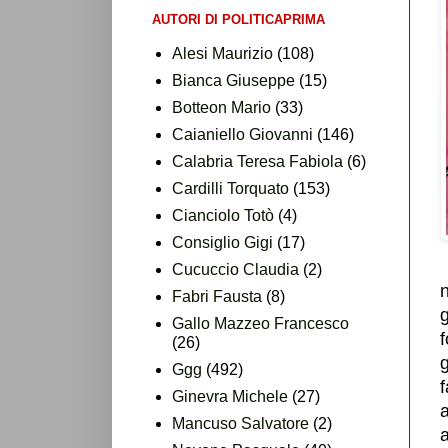
AUTORI DI POLITICAPRIMA
Alesi Maurizio
(108)
Bianca Giuseppe
(15)
Botteon Mario
(33)
Caianiello Giovanni
(146)
Calabria Teresa Fabiola
(6)
Cardilli Torquato
(153)
Cianciolo Totò
(4)
Consiglio Gigi
(17)
Cucuccio Claudia
(2)
n
Fabri Fausta
(8)
g
Gallo Mazzeo Francesco
f
(26)
Ggg
(492)
f
Ginevra Michele
(27)
Mancuso Salvatore
(2)
a