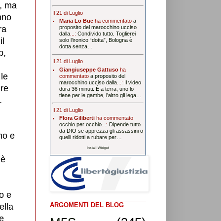
o, ma
Il 21 di Luglio
nno
Maria Lo Bue
ha commentato
a
ra
proposito del marocchino ucciso
dalla
...:
Condivido tutto. Toglierei
il
solo l’ironico “dotta”, Bologna è
dotta senza…
p,
Il 21 di Luglio
Giangiuseppe Gattuso
ha
le
commentato
a proposito del
marocchino ucciso dalla
...:
Il video
are
dura 36 minuti. È a terra, uno lo
tiene per le gambe, l’altro gli lega…
o.
Il 21 di Luglio
Flora Giliberti
ha commentato
occhio per occhio
...:
Dipende tutto
da DIO se apprezza gli assassini o
mo e
quelli ridotti a rubare per…
Install Widget
 è
o e
ARGOMENTI DEL BLOG
ella
 e