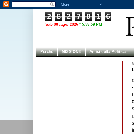
2
8
2
7
0
1
6
Sab 08 /ago/ 2026
*
5:58:59 PM
Perché
MISSIONE
Amici della Politica
G
r
s
d