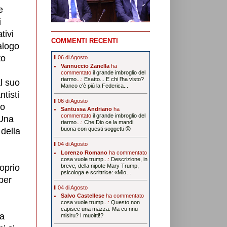
e
i
tivi
COMMENTI RECENTI
alogo
to
Il 06 di Agosto
Vannuccio Zanella
ha
commentato
il grande imbroglio del
riarmo
...:
Esatto... E chi l'ha visto?
al suo
Manco c'è più la Federica...
ntisti
Il 06 di Agosto
to
Santussa Andriano
ha
commentato
il grande imbroglio del
 Una
riarmo
...:
Che Dio ce la mandi
buona con questi soggetti 😞
 della
Il 04 di Agosto
Lorenzo Romano
ha commentato
cosa vuole trump
...:
Descrizione, in
oprio
breve, della nipote Mary Trump,
psicologa e scrittrice: «Mio…
per
Il 04 di Agosto
Salvo Castellese
ha commentato
cosa vuole trump
...:
Questo non
capisce una mazza. Ma cu nnu
ia
misiru? I muoitti!?