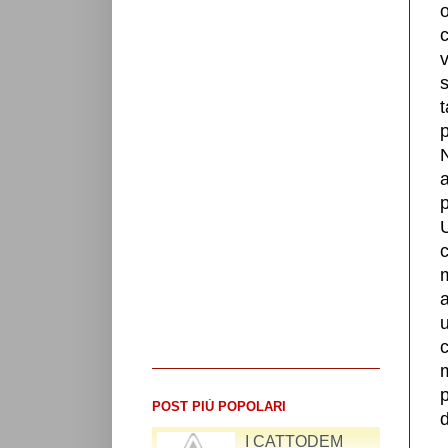
o
c
v
s
t
N
a
p
m
a
u
c
m
p
POST PIÙ POPOLARI
d
RIFLESSIONI SUL