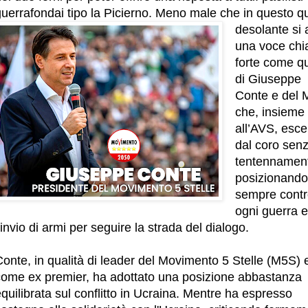
guerrafondai tipo la Picierno. Meno male che in questo q
desolante si 
una voce chi
forte come qu
di Giuseppe
Conte e del
che, insieme
all’AVS, esce
dal coro sen
tentennament
posizionando
sempre contr
ogni guerra e
’invio di armi per seguire la strada del dialogo.
onte, in qualità di leader del Movimento 5 Stelle (M5S) 
come ex premier, ha adottato una posizione abbastanza
quilibrata sul conflitto in Ucraina. Mentre ha espresso