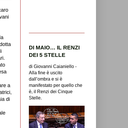
caro
ovani
la
idotta
DI MAIO… IL RENZI
i
DEI 5 STELLE
ri.
ato
di Giovanni Caianiello -
esa
Alla fine è uscito
dall’ombra e si è
are a
manifestato per quello che
è, il Renzi dei Cinque
trici,
Stelle.
ia di
ale