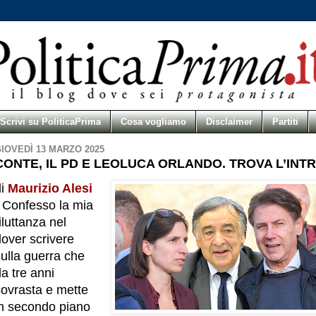
Scrivi su PoliticaPrima
Cosa vogliamo
Disclaimer
Partiti
IOVEDÌ 13 MARZO 2025
CONTE, IL PD E LEOLUCA ORLANDO. TROVA L’INT
di
Maurizio Alesi
- Confesso la mia
iluttanza nel
dover scrivere
ulla guerra che
a tre anni
sovrasta e mette
in secondo piano