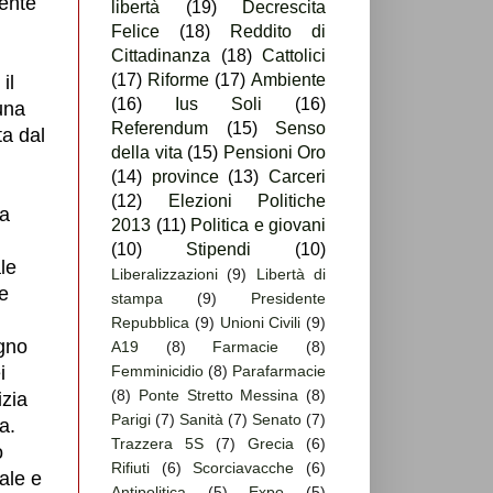
mente
libertà
(19)
Decrescita
Felice
(18)
Reddito di
Cittadinanza
(18)
Cattolici
(17)
Riforme
(17)
Ambiente
il
(16)
Ius Soli
(16)
una
Referendum
(15)
Senso
ta dal
della vita
(15)
Pensioni Oro
(14)
province
(13)
Carceri
(12)
Elezioni Politiche
va
2013
(11)
Politica e giovani
(10)
Stipendi
(10)
le
Liberalizzazioni
(9)
Libertà di
e
stampa
(9)
Presidente
Repubblica
(9)
Unioni Civili
(9)
gno
A19
(8)
Farmacie
(8)
i
Femminicidio
(8)
Parafarmacie
(8)
Ponte Stretto Messina
(8)
izia
Parigi
(7)
Sanità
(7)
Senato
(7)
a.
Trazzera 5S
(7)
Grecia
(6)
o
Rifiuti
(6)
Scorciavacche
(6)
ale e
Antipolitica
(5)
Expo
(5)