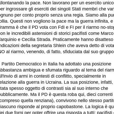
allontanando la pace. Non lavorano per un esercito unic
er ingrossare gli eserciti dei singoli Stati membri che va
ognuno per conto proprio senza una regia. Siamo alla pu
ollia. Questi non vogliono la pace ma la guerra infinita, e 
ramma è che il PD vota con FdI e FI per il riarmo no-sto
on le incredibili astensioni di storici pacifisti come Marco
arquinio e Cecilia Strada. Praticamente hanno disatteso 
ndicazioni della segretaria Shlein che aveva detto di vot
O al riarmo, venendo, di fatto, sfiduciata dal suo grupp
l Partito Democratico in Italia ha adottato una posizione
abbastanza ambigua e sfumata riguardo al tema del riar
ll'invio di armi in contesti di conflitto, specialmente in
elazione alla guerra in Ucraina. La sua posizione, infatti,
tata spesso oggetto di contrasti sia al suo interno che
ubblicamente. Ma il PD è questa roba qui, dieci correnti
compreso quella renziana), convivono nello stesso partit
ciascuno risponde al proprio capobastone. La logica è qu
ei due forni per poter offrire una risposta a tutti: pacifisti