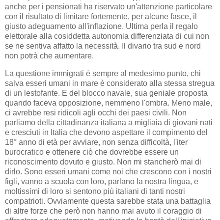
anche per i pensionati ha riservato un'attenzione particolare
con il risultato di limitare fortemente, per alcune fasce, il
giusto adeguamento all'inflazione. Ultima perla il regalo
elettorale alla cosiddetta autonomia differenziata di cui non
se ne sentiva affatto la necessità. Il divario tra sud e nord
non potrà che aumentare.
La questione immigrati è sempre al medesimo punto, chi
salva esseri umani in mare è considerato alla stessa stregua
di un lestofante. E del blocco navale, sua geniale proposta
quando faceva opposizione, nemmeno l'ombra. Meno male,
ci avrebbe resi ridicoli agli occhi dei paesi civili. Non
parliamo della cittadinanza italiana a migliaia di giovani nati
e cresciuti in Italia che devono aspettare il compimento del
18° anno di età per avviare, non senza difficoltà, l'iter
burocratico e ottenere ciò che dovrebbe essere un
riconoscimento dovuto e giusto. Non mi stancherò mai di
dirlo. Sono esseri umani come noi che crescono con i nostri
figli, vanno a scuola con loro, parlano la nostra lingua, e
moltissimi di loro si sentono più italiani di tanti nostri
compatrioti. Ovviamente questa sarebbe stata una battaglia
di altre forze che però non hanno mai avuto il coraggio di