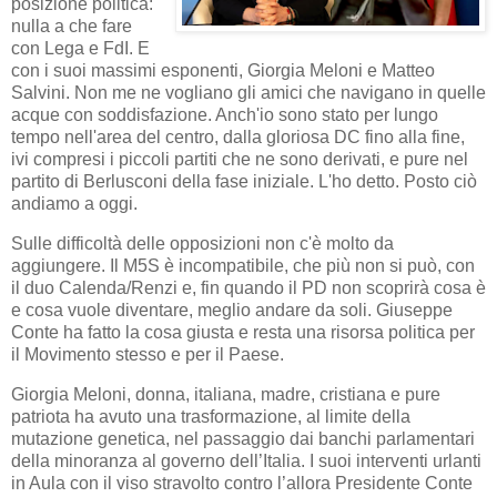
posizione politica:
nulla a che fare
con Lega e FdI. E
con i suoi massimi esponenti, Giorgia Meloni e Matteo
Salvini.
Non me ne vogliano gli amici che navigano in quelle
acque con soddisfazione. Anch'io sono stato per lungo
tempo nell'area del centro, dalla gloriosa DC fino alla fine,
ivi compresi i piccoli partiti che ne sono derivati, e pure nel
partito di Berlusconi della fase iniziale. L'ho detto. Posto ciò
andiamo a oggi.
Sulle difficoltà delle opposizioni non c'è molto da
aggiungere. Il M5S è incompatibile, che più non si può, con
il duo Calenda/Renzi e, fin quando il PD non scoprirà cosa è
e cosa vuole diventare, meglio andare da soli. Giuseppe
Conte ha fatto la cosa giusta e resta una risorsa politica per
il Movimento stesso e per il Paese.
Giorgia Meloni, donna, italiana, madre, cristiana e pure
patriota ha avuto una trasformazione, al limite della
mutazione genetica, nel passaggio dai banchi parlamentari
della minoranza al governo dell’Italia. I suoi interventi urlanti
in Aula con il viso stravolto contro l’allora Presidente Conte