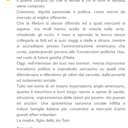
Il potere compra ciò che si vende e chi si offre in vendita
viene comprato.
Coerenza, dignità personale e politica, come merce da
mercato al miglior offerente.
Che la Meloni si stesse offrendo ed a quali mercanti si
sapeva, ma molti hanno scelto di votarla nelle urne,
chiudendo gli occhi, il naso e aprendo la bocca senza
collegarla ai fatti ed ai suoi viaggi a stelle e strisce, mentre
si accreditava presso l'amministrazione americana che
conta, partecipando persino alle Convenction politiche Usa,
nel ruolo di futura geisha d'Italia.
Oggi, nell'interesse dei suoi neo mentori, riversa improvviso
moralismo politico e soprattutto sarcasmo su quelli che
difendevano e difendono gli ultimi dal carovita, dalla povertà
ed isolamento sociale.
Tutto nel nome di un insano imperialismo anglo-americano,
quanto il meschino e fuori luogo riarmo a spese di sanità,
istruzione, sopravvivenza delle classi più povere, dei precari
ed anziani. Una spaventosa sanziona sociale inflitta a
milioni famiglie italiane per consentire ai mercanti d'armi
grandi affari miliardari.
La madre, figlia dello zio Tom.