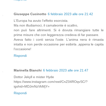
Giuseppe Cucinotto
6 febbraio 2023 alle ore 21:42
L'Europa ha avuto l'effetto esorcista.
Ma non illudiamoci, il camaleonte è scaltro,
non può fare altrimenti. Si è dovuta rimangiare tutte le
prime misure che con leggerezza credeva di far passare.
Aveva fatto i conti senza l'oste. L'anima nera è rimasta
intatta e non perde occasione per esibirla ,appena le capita
l'occasione!
Rispondi
Marinella Bianchi
6 febbraio 2023 alle ore 21:47
Dottor Jekyll e mister Hyde
https://www.instagram.com/reel/CnZ04ROqvSC/?
igshid=MDJmNzVkMjY=
Rispondi