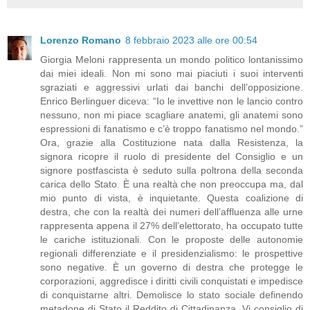
Lorenzo Romano
8 febbraio 2023 alle ore 00:54
Giorgia Meloni rappresenta un mondo politico lontanissimo
dai miei ideali. Non mi sono mai piaciuti i suoi interventi
sgraziati e aggressivi urlati dai banchi dell’opposizione.
Enrico Berlinguer diceva: “Io le invettive non le lancio contro
nessuno, non mi piace scagliare anatemi, gli anatemi sono
espressioni di fanatismo e c’è troppo fanatismo nel mondo.”
Ora, grazie alla Costituzione nata dalla Resistenza, la
signora ricopre il ruolo di presidente del Consiglio e un
signore postfascista è seduto sulla poltrona della seconda
carica dello Stato. È una realtà che non preoccupa ma, dal
mio punto di vista, è inquietante. Questa coalizione di
destra, che con la realtà dei numeri dell’affluenza alle urne
rappresenta appena il 27% dell’elettorato, ha occupato tutte
le cariche istituzionali. Con le proposte delle autonomie
regionali differenziate e il presidenzialismo: le prospettive
sono negative. È un governo di destra che protegge le
corporazioni, aggredisce i diritti civili conquistati e impedisce
di conquistarne altri. Demolisce lo stato sociale definendo
metadone di Stato il Reddito di Cittadinanza. Vi consiglio di