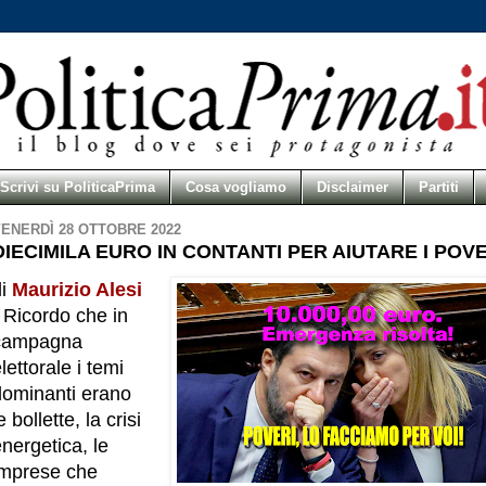
Scrivi su PoliticaPrima
Cosa vogliamo
Disclaimer
Partiti
ENERDÌ 28 OTTOBRE 2022
DIECIMILA EURO IN CONTANTI PER AIUTARE I POVE
di
Maurizio Alesi
 Ricordo che in
campagna
lettorale i temi
dominanti erano
e bollette, la crisi
nergetica, le
imprese che