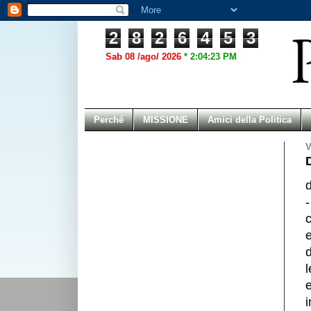
2
8
2
6
4
5
3
Sab 08 /ago/ 2026
*
2:04:23 PM
Perché
MISSIONE
Amici della Politica
V
-
e
l
e