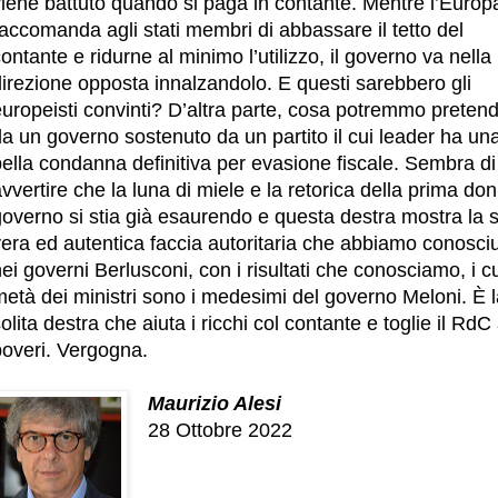
viene battuto quando si paga in contante. Mentre l’Europ
accomanda agli stati membri di abbassare il tetto del
ontante e ridurne al minimo l’utilizzo, il governo va nella
irezione opposta innalzandolo. E questi sarebbero gli
europeisti convinti? D’altra parte, cosa potremmo preten
a un governo sostenuto da un partito il cui leader ha un
ella condanna definitiva per evasione fiscale. Sembra di
vvertire che la luna di miele e la retorica della prima don
governo si stia già esaurendo e questa destra mostra la 
vera ed autentica faccia autoritaria che abbiamo conosci
ei governi Berlusconi, con i risultati che conosciamo, i cu
età dei ministri sono i medesimi del governo Meloni. È l
olita destra che aiuta i ricchi col contante e toglie il RdC 
poveri. Vergogna.
Maurizio Alesi
28 Ottobre 2022