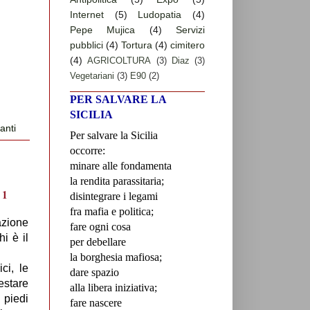
Internet
(5)
Ludopatia
(4)
Pepe Mujica
(4)
Servizi
pubblici
(4)
Tortura
(4)
cimitero
(4)
AGRICOLTURA
(3)
Diaz
(3)
Vegetariani
(3)
E90
(2)
PER SALVARE LA
SICILIA
anti
Per salvare la Sicilia
occorre:
minare alle fondamenta
la rendita parassitaria;
disintegrare i legami
fra mafia e politica;
azione
fare ogni cosa
i è il
per debellare
la borghesia mafiosa;
ici, le
dare spazio
estare
alla libera iniziativa;
 piedi
fare nascere