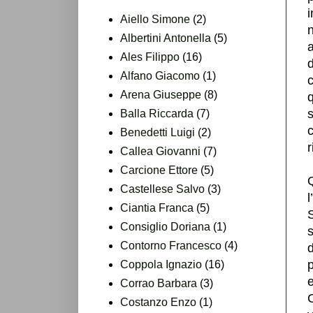
Aiello Simone
(2)
Albertini Antonella
(5)
a
Ales Filippo
(16)
d
Alfano Giacomo
(1)
Arena Giuseppe
(8)
q
s
Balla Riccarda
(7)
c
Benedetti Luigi
(2)
r
Callea Giovanni
(7)
Carcione Ettore
(5)
Q
Castellese Salvo
(3)
Ciantia Franca
(5)
S
Consiglio Doriana
(1)
Contorno Francesco
(4)
d
Coppola Ignazio
(16)
e
Corrao Barbara
(3)
C
Costanzo Enzo
(1)