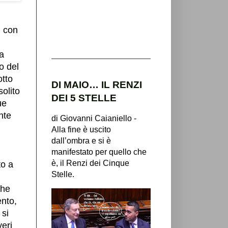
i con
a
o del
otto
DI MAIO… IL RENZI
solito
DEI 5 STELLE
ue
nte
di Giovanni Caianiello -
Alla fine è uscito
dall’ombra e si è
manifestato per quello che
è, il Renzi dei Cinque
to a
Stelle.
che
ento,
 si
veri