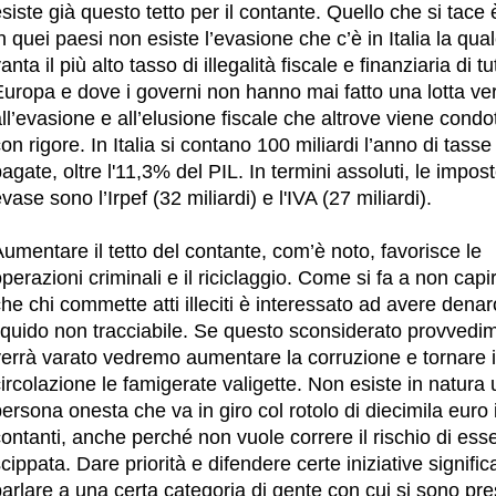
siste già questo tetto per il contante. Quello che si tace
n quei paesi non esiste l’evasione che c’è in Italia la qua
anta il più alto tasso di illegalità fiscale e finanziaria di tu
Europa e dove i governi non hanno mai fatto una lotta ve
ll’evasione e all’elusione fiscale che altrove viene condo
on rigore. In Italia si contano 100 miliardi l’anno di tass
agate, oltre l'11,3% del PIL. In termini assoluti, le impos
vase sono l’Irpef (32 miliardi) e l'IVA (27 miliardi).
umentare il tetto del contante, com’è noto, favorisce le
perazioni criminali e il riciclaggio. Come si fa a non capi
he chi commette atti illeciti è interessato ad avere denar
liquido non tracciabile. Se questo sconsiderato provvedi
verrà varato vedremo aumentare la corruzione e tornare 
ircolazione le famigerate valigette. Non esiste in natura
ersona onesta che va in giro col rotolo di diecimila euro 
ontanti, anche perché non vuole correre il rischio di ess
cippata. Dare priorità e difendere certe iniziative signific
arlare a una certa categoria di gente con cui si sono pre