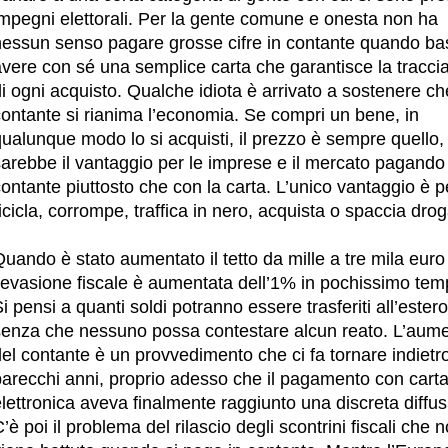
impegni elettorali. Per la gente comune e onesta non ha
nessun senso pagare grosse cifre in contante quando ba
vere con sé una semplice carta che garantisce la tracciab
i ogni acquisto. Qualche idiota è arrivato a sostenere ch
contante si rianima l’economia. Se compri un bene, in
ualunque modo lo si acquisti, il prezzo è sempre quello,
arebbe il vantaggio per le imprese e il mercato pagando 
ontante piuttosto che con la carta. L’unico vantaggio è p
icicla, corrompe, traffica in nero, acquista o spaccia drog
uando è stato aumentato il tetto da mille a tre mila euro
l’evasione fiscale è aumentata dell’1% in pochissimo tem
i pensi a quanti soldi potranno essere trasferiti all’estero
senza che nessuno possa contestare alcun reato. L’aum
el contante è un provvedimento che ci fa tornare indietro
parecchi anni, proprio adesso che il pagamento con cart
lettronica aveva finalmente raggiunto una discreta diffus
’è poi il problema del rilascio degli scontrini fiscali che 