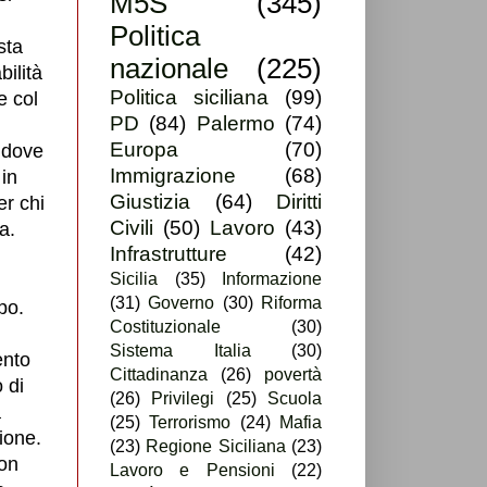
M5S
(345)
Politica
sta
nazionale
(225)
ilità
Politica siciliana
(99)
e col
PD
(84)
Palermo
(74)
Europa
(70)
 dove
Immigrazione
(68)
in
Giustizia
(64)
Diritti
er chi
Civili
(50)
Lavoro
(43)
a.
Infrastrutture
(42)
Sicilia
(35)
Informazione
(31)
Governo
(30)
Riforma
po.
Costituzionale
(30)
Sistema Italia
(30)
ento
Cittadinanza
(26)
povertà
 di
(26)
Privilegi
(25)
Scuola
a
(25)
Terrorismo
(24)
Mafia
ione.
(23)
Regione Siciliana
(23)
non
Lavoro e Pensioni
(22)