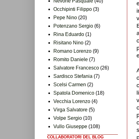
Nevone Pasquale
(40)
e
Occhipinti Filippo
(3)
i
Pepe Nino
(20)
v
Potenzano Sergio
(6)
a
Rina Eduardo
(1)
c
Risitano Nino
(2)
p
Romano Lorenzo
(9)
e
Romito Daniele
(7)
Salvatore Francesco
(26)
A
Sardisco Stefania
(7)
o
Scelsi Carmen
(2)
c
Spatola Domenico
(18)
Vecchia Lorenzo
(4)
c
Virga Salvatore
(5)
p
Volpe Sergio
(10)
c
Vullo Giuseppe
(108)
s
p
COLLABORATORI DEL BLOG