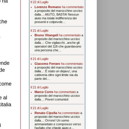
o ha
Il 22 di Luglio
Lorenzo Romano
ha commentato
a proposito del marocchino ucciso
dalla
...:
AIUTO, BASTA! Nessun
aiuto ma totale indifferenza dei
 che
presenti e colpevole…
Il 21 di Luglio
a
Bruno Vitangeli
ha commentato
a
proposito del marocchino ucciso
dalla
...:
Che vigliacchi...anche gli
operatori del 118 che guardavano
una persona che…
Il 21 di Luglio
tende
Giacomo Ferraro
ha commentato
a proposito del marocchino ucciso
nde
dalla
...:
È stato un dejavu’, una
cattiveria oltre ogni limite sia da
parte dei…
 come
Il 21 di Luglio
Marco Corro
ha commentato
a
proposito del marocchino ucciso
e al
dalla
...:
Poveri comunisti
italia
Il 21 di Luglio
Renato Cipolla
ha commentato
a
proposito del marocchino ucciso
dalla
...:
Orrore! Un uomo
i
ammanettato e compresso verso
l'asfalto che chiede aiuto e…