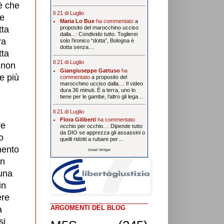
 è che
Il 21 di Luglio
le
Maria Lo Bue
ha commentato
a
tta
proposito del marocchino ucciso
dalla
...:
Condivido tutto. Toglierei
ra
solo l’ironico “dotta”, Bologna è
dotta senza…
tta
Il 21 di Luglio
e non
Giangiuseppe Gattuso
ha
te più
commentato
a proposito del
marocchino ucciso dalla
...:
Il video
dura 36 minuti. È a terra, uno lo
tiene per le gambe, l’altro gli lega…
Il 21 di Luglio
Flora Giliberti
ha commentato
re
occhio per occhio
...:
Dipende tutto
da DIO se apprezza gli assassini o
o
quelli ridotti a rubare per…
mento
Install Widget
in
 una
in
ere
ARGOMENTI DEL BLOG
a
si