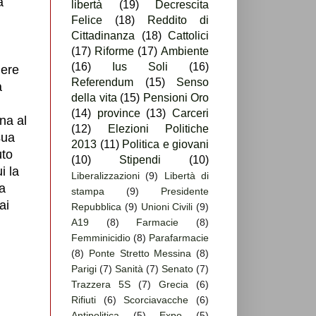
a
libertà
(19)
Decrescita
Felice
(18)
Reddito di
Cittadinanza
(18)
Cattolici
(17)
Riforme
(17)
Ambiente
(16)
Ius Soli
(16)
dere
Referendum
(15)
Senso
a
della vita
(15)
Pensioni Oro
(14)
province
(13)
Carceri
na al
(12)
Elezioni Politiche
sua
2013
(11)
Politica e giovani
uto
(10)
Stipendi
(10)
i la
Liberalizzazioni
(9)
Libertà di
a
stampa
(9)
Presidente
ai
Repubblica
(9)
Unioni Civili
(9)
A19
(8)
Farmacie
(8)
Femminicidio
(8)
Parafarmacie
(8)
Ponte Stretto Messina
(8)
Parigi
(7)
Sanità
(7)
Senato
(7)
Trazzera 5S
(7)
Grecia
(6)
Rifiuti
(6)
Scorciavacche
(6)
Antipolitica
(5)
Expo
(5)