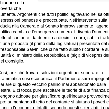
chiudono e la
povertà che
umenta. Argomenti che tutti i politici agitavano nei salott
espressioni pensose e preoccupate.
Nell’intervento sulla
fiducia alla Camera e al Senato improvvisamente l’agend
politica cambia e l’emergenza numero 1 diventa l’aument
etto al contante, da duemila a diecimila euro, subito trad
n una proposta (il primo della legislatura) presentata dal 
rresponsabile Salvini che ci ha fatto subito ricordare le s
ualità di ministro della Repubblica e (sig!) di vicepreside
el Consiglio.
osì, anziché trovare soluzioni urgenti per superare la
drammatica crisi economica, il Parlamento sarà impegna
parlare di questo vecchio pallino mai abbandonato dalla
estra. E ci tocca pure ascoltare le teorie di alta finanza 
vengono addotte per giustificare quell’incauto provvedim
ipo: aumentando il tetto del contante si aiutano i poveri e
ilancia l’economia. Infatti, secondo questi scienziati, i po