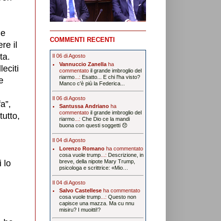
 e
COMMENTI RECENTI
re il
ta.
Il 06 di Agosto
Vannuccio Zanella
ha
eciti
commentato
il grande imbroglio del
riarmo
...:
Esatto... E chi l'ha visto?
e
Manco c'è più la Federica...
Il 06 di Agosto
a”,
Santussa Andriano
ha
commentato
il grande imbroglio del
tutto,
riarmo
...:
Che Dio ce la mandi
buona con questi soggetti 😞
Il 04 di Agosto
Lorenzo Romano
ha commentato
cosa vuole trump
...:
Descrizione, in
 lo
breve, della nipote Mary Trump,
psicologa e scrittrice: «Mio…
Il 04 di Agosto
Salvo Castellese
ha commentato
cosa vuole trump
...:
Questo non
capisce una mazza. Ma cu nnu
misiru? I muoitti!?