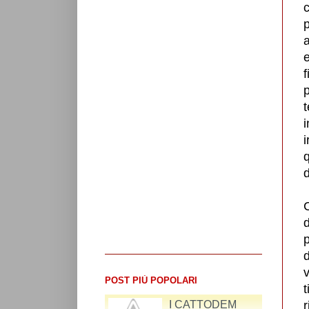
a
t
i
i
q
d
C
d
POST PIÙ POPOLARI
t
RIFLESSIONI SUL
r