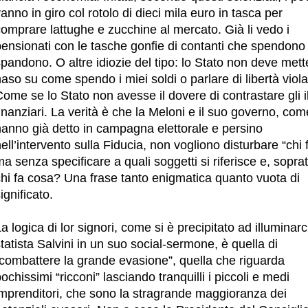
anno in giro col rotolo di dieci mila euro in tasca per
omprare lattughe e zucchine al mercato. Già li vedo i
pensionati con le tasche gonfie di contanti che spendono
pandono. O altre idiozie del tipo: lo Stato non deve mette
aso su come spendo i miei soldi o parlare di libertà viola
ome se lo Stato non avesse il dovere di contrastare gli ill
inanziari. La verità è che la Meloni e il suo governo, com
hanno già detto in campagna elettorale e persino
ell’intervento sulla Fiducia, non vogliono disturbare “chi f
a senza specificare a quali soggetti si riferisce e, soprat
chi fa cosa? Una frase tanto enigmatica quanto vuota di
ignificato.
a logica di lor signori, come si è precipitato ad illuminarci
tatista Salvini in un suo social-sermone, è quella di
“combattere la grande evasione”, quella che riguarda
ochissimi “ricconi” lasciando tranquilli i piccoli e medi
imprenditori, che sono la stragrande maggioranza dei