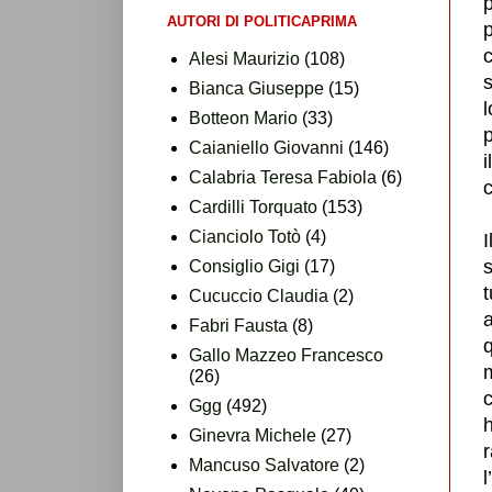
p
AUTORI DI POLITICAPRIMA
Alesi Maurizio
(108)
s
Bianca Giuseppe
(15)
l
Botteon Mario
(33)
p
Caianiello Giovanni
(146)
i
Calabria Teresa Fabiola
(6)
c
Cardilli Torquato
(153)
Cianciolo Totò
(4)
I
Consiglio Gigi
(17)
t
Cucuccio Claudia
(2)
a
Fabri Fausta
(8)
q
Gallo Mazzeo Francesco
(26)
c
Ggg
(492)
h
Ginevra Michele
(27)
Mancuso Salvatore
(2)
l