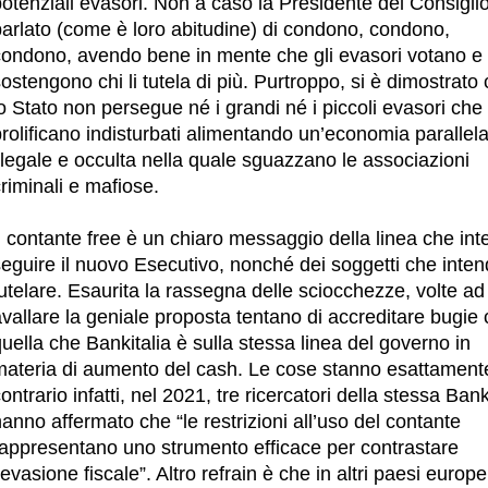
otenziali evasori. Non a caso la Presidente del Consigli
parlato (come è loro abitudine) di condono, condono,
condono, avendo bene in mente che gli evasori votano e
ostengono chi li tutela di più. Purtroppo, si è dimostrato
o Stato non persegue né i grandi né i piccoli evasori che
rolificano indisturbati alimentando un’economia parallel
llegale e occulta nella quale sguazzano le associazioni
riminali e mafiose.
l contante free è un chiaro messaggio della linea che in
seguire il nuovo Esecutivo, nonché dei soggetti che inte
utelare. Esaurita la rassegna delle sciocchezze, volte ad
vallare la geniale proposta tentano di accreditare bugie
uella che Bankitalia è sulla stessa linea del governo in
materia di aumento del cash. Le cose stanno esattament
ontrario infatti, nel 2021, tre ricercatori della stessa Bank
anno affermato che “le restrizioni all’uso del contante
rappresentano uno strumento efficace per contrastare
’evasione fiscale”. Altro refrain è che in altri paesi europe