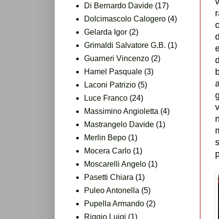
Di Bernardo Davide
(17)
r
Dolcimascolo Calogero
(4)
c
Gelarda Igor
(2)
d
Grimaldi Salvatore G.B.
(1)
Guarneri Vincenzo
(2)
d
b
Hamel Pasquale
(3)
a
Laconi Patrizio
(5)
Luce Franco
(24)
Massimino Angioletta
(4)
n
Mastrangelo Davide
(1)
m
Merlin Bepo
(1)
s
Mocera Carlo
(1)
Moscarelli Angelo
(1)
Pasetti Chiara
(1)
Puleo Antonella
(5)
Pupella Armando
(2)
Riggio Luigi
(1)