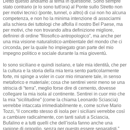
Detto questo andiamo al tema in questione. Sono sempre
stato contrario (e lo sono tutt'ora) al Ponte sullo Stretto non
per motivi tecnici (ponte, tunnel, o altro) di cui non ho alcuna
competenza, e non ho la minima intenzione di associarmi
alla schiera dei tuttologi che affolla il nostro Bel Paese, ma
per motivi, che non trovando altra definizione migliore,
definirei di ordine “filosofico-antropologico”, ma anche per
una mia visione naturalistico-ambientale del mondo che ci
circonda, per la quale ho impiegato gran parte del mio
impegno politico e sociale durante la mia gioventù.
Io sono siciliano e quindi isolano, e tale mia identità, che per
la cultura e la storia della mia terra sento particolarmente
forte, mi spinge a voler in cuor mio rimanere tale, in senso
metaforico e materiale; cosa che sentirei venir meno se una
striscia di “terra”, meglio forse dire di cemento, dovesse
collegare la mia isola al continente. Sentirei in cuor mio che
la mia “sicilitudine” (come la chiama Leonardo Sciascia)
verrebbe intaccata irrimediabilmente e, come scrive Mario
Tozzi, “il concetto stesso di isola per i siciliani verrebbe così
a cambiare radicalmente, con tanti saluti a Sciascia,
Bufalino e a tutti quelli che dell’isola fanno anche una
ragione di orgoglio, senza per questo essere separatisti.”