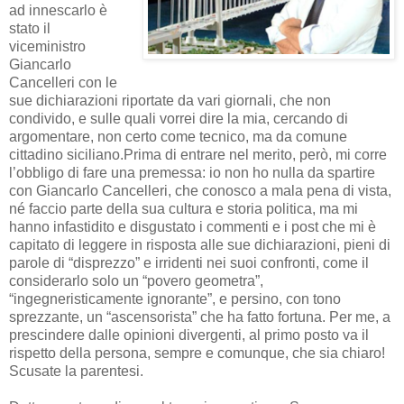
ad innescarlo è
stato il
viceministro
Giancarlo
Cancelleri con le
sue dichiarazioni riportate da vari giornali, che non
condivido, e sulle quali vorrei dire la mia, cercando di
argomentare, non certo come tecnico, ma da comune
cittadino siciliano.
Prima di entrare nel merito, però, mi corre
l’obbligo di fare una premessa: io non ho nulla da spartire
con Giancarlo Cancelleri, che conosco a mala pena di vista,
né faccio parte della sua cultura e storia politica, ma mi
hanno infastidito e disgustato i commenti e i post che mi è
capitato di leggere in risposta alle sue dichiarazioni, pieni di
parole di “disprezzo” e irridenti nei suoi confronti, come il
considerarlo solo un “povero geometra”,
“ingegneristicamente ignorante”, e persino, con tono
sprezzante, un “ascensorista” che ha fatto fortuna. Per me, a
prescindere dalle opinioni divergenti, al primo posto va il
rispetto della persona, sempre e comunque, che sia chiaro!
Scusate la parentesi.