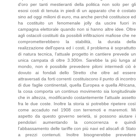
d'oro per tanti mestieranti della politica non solo per gli
esosi costi di tenuta in piedi di un apparato che è costato
sino ad oggi milioni di euro, ma anche perchè costituisce ed
ha costituito un fenomenale jolly da uscire fuori in
campagna elettorale quando non si hanno altre idee. Oltre
agli ostacoli costituiti da possibili infiltrazioni mafiose che ne
comprometterebbero la stabilità, la durata della
realizzazione dell'opera ed i costi, il problema è soprattutto
di natura tecnica, l'attuale progetto in cantiere prevede un
unica campata di oltre 3.300m. Sarebbe la più lunga al
mondo, non è possibile prevedere piloni intermedi ciò è
dovuto ai fondali dello Stretto che oltre ad essere
attraversati da forti correnti costituiscono il punto di incontro
di due faglie continentali, quella Europea e quella Africana,
la cosa comporta un continuo movimento sia longitudinale
che in altezza, modificando costantemente l'attuale assetto
fra le due coste. Inoltre la storia si potrebbe ripetere così
come accaduto nel 1908 con terremoti e maremoti. Mi
aspetto da questo governo serietà, si possono aiutare i
pendolari aumentando la concorrenza e quindi
l'abbassamento delle tariffe con più navi ed aliscafi di Stato
a prezzi contenuti. Inoltre bisognerebbe prevedere