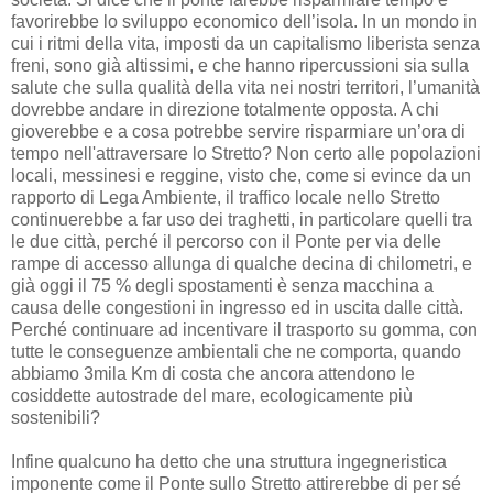
favorirebbe lo sviluppo economico dell’isola. In un mondo in
cui i ritmi della vita, imposti da un capitalismo liberista senza
freni, sono già altissimi, e che hanno ripercussioni sia sulla
salute che sulla qualità della vita nei nostri territori, l’umanità
dovrebbe andare in direzione totalmente opposta. A chi
gioverebbe e a cosa potrebbe servire risparmiare un’ora di
tempo nell'attraversare lo Stretto? Non certo alle popolazioni
locali, messinesi e reggine, visto che, come si evince da un
rapporto di Lega Ambiente, il traffico locale nello Stretto
continuerebbe a far uso dei traghetti, in particolare quelli tra
le due città, perché il percorso con il Ponte per via delle
rampe di accesso allunga di qualche decina di chilometri, e
già oggi il 75 % degli spostamenti è senza macchina a
causa delle congestioni in ingresso ed in uscita dalle città.
Perché continuare ad incentivare il trasporto su gomma, con
tutte le conseguenze ambientali che ne comporta, quando
abbiamo 3mila Km di costa che ancora attendono le
cosiddette autostrade del mare, ecologicamente più
sostenibili?
Infine qualcuno ha detto che una struttura ingegneristica
imponente come il Ponte sullo Stretto attirerebbe di per sé