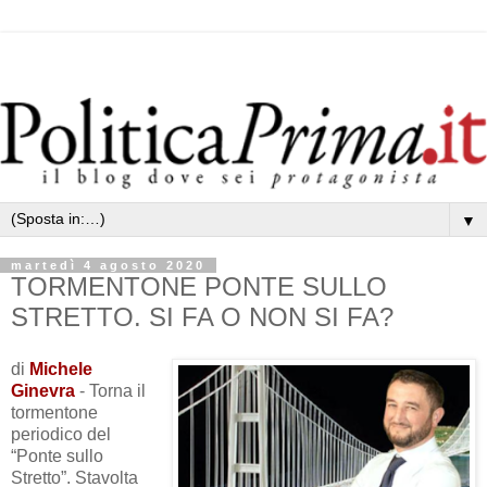
▼
martedì 4 agosto 2020
TORMENTONE PONTE SULLO
STRETTO. SI FA O NON SI FA?
di
Michele
Ginevra
- Torna il
tormentone
periodico del
“Ponte sullo
Stretto”. Stavolta