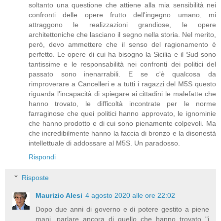
soltanto una questione che attiene alla mia sensibilità nei
confronti delle opere frutto dell'ingegno umano, mi
attraggono le realizzazioni grandiose, le opere
architettoniche che lasciano il segno nella storia. Nel merito,
però, devo ammettere che il senso del ragionamento è
perfetto. Le opere di cui ha bisogno la Sicilia e il Sud sono
tantissime e le responsabilità nei confronti dei politici del
passato sono inenarrabili. E se c'è qualcosa da
rimproverare a Cancelleri e a tutti i ragazzi del M5S questo
riguarda l'incapacità di spiegare ai cittadini le malefatte che
hanno trovato, le difficoltà incontrate per le norme
farraginose che quei politici hanno approvato, le ignominie
che hanno prodotto e di cui sono pienamente colpevoli. Ma
che incredibilmente hanno la faccia di bronzo e la disonestà
intellettuale di addossare al M5S. Un paradosso.
Rispondi
Risposte
Maurizio Alesi
4 agosto 2020 alle ore 22:02
Dopo due anni di governo e di potere gestito a piene
mani, parlare ancora di quello che hanno trovato "i