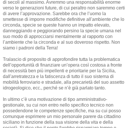
di secoli al massimo. Avremmo una responsabilità enorme
verso le generazioni future, di cui peraltro non saremmo certi
di avere l’approvazione. Sarebbe ora che l’uomo la
smettesse di imporre modifiche definitive all'ambiente che lo
circonda, specie se queste hanno un impatto elevato,
danneggiando e peggiorando persino la specie umana nel
suo modo di approcciarsi mentalmente al rapporto con
l’ambiente che la circonda e al suo doveroso rispetto. Non
siamo i padroni della Terra!
Tralascio di proposito di approfondire tutta la problematica
dell’opportunità di finanziare un’opera così costosa a fronte
di necessità ben più impellenti e prioritarie per la Sicilia,
dall'arretratezza e la fatiscenza di tutto il suo sistema di
mobilità ferroviario e stradale, alla precarietà del suo assetto
idrogeologico, ecc., perché se n’è già parlato tanto.
In ultimo c’è una motivazione di tipo amministrativo-
gestionale, su cui non entro nello specifico tecnico non
possedendone le competenze specifiche, ma su cui posso
comunque esprimere un mio personale parere da cittadino
siciliano in funzione della sua visione della vita e della
società. Si dice che il ponte farebbe risparmiare tempo e