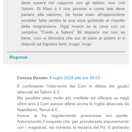
deve essere nel rapporto con gli italiani, non con
Salvini. Di Maio è il vice premier e come tale deve
parlare alla nazione. Se fosse stato all'opposizione
avrebbe fatto sentire la sua voce gridando al rispetto
della magistratura. Oggi invece se la cava con un
semplice "Credo a Salvini" Mi dispiace ma non va
bene, così si dimostra che pur di stare al potere si è
disposti ad ingoiare tanti, troppi, rospi.
Rispondi
Corona Donato
8 luglio 2018 alle ore 09:03
È confortante l’intervento del Csm in difesa dei giudici
attaccati da Salvini & C.
Ma sarebbe stato molto più credibile ed efficace se negli
ultimi anni il Csm avesse difeso anche le toghe attaccate da
Napolitano, Renzi & C..
Invece le ha regolarmente processate e/o punite.
Autorizzando il sospetto che, per prendersela impunemente
con i magistrati, sia richiesta la tessera del Pd. E portando