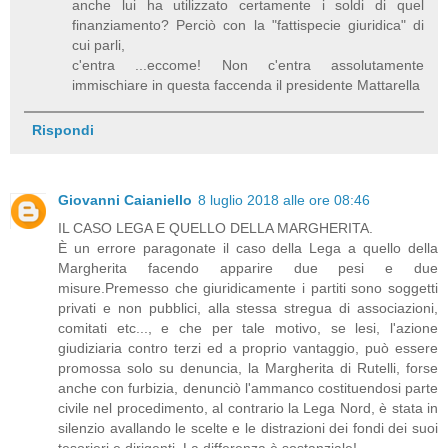
anche lui ha utilizzato certamente i soldi di quel
finanziamento? Perciò con la "fattispecie giuridica" di
cui parli,
c'entra ...eccome! Non c'entra assolutamente
immischiare in questa faccenda il presidente Mattarella
Rispondi
Giovanni Caianiello
8 luglio 2018 alle ore 08:46
IL CASO LEGA E QUELLO DELLA MARGHERITA.
È un errore paragonate il caso della Lega a quello della
Margherita facendo apparire due pesi e due
misure.Premesso che giuridicamente i partiti sono soggetti
privati e non pubblici, alla stessa stregua di associazioni,
comitati etc..., e che per tale motivo, se lesi, l'azione
giudiziaria contro terzi ed a proprio vantaggio, può essere
promossa solo su denuncia, la Margherita di Rutelli, forse
anche con furbizia, denunciò l'ammanco costituendosi parte
civile nel procedimento, al contrario la Lega Nord, è stata in
silenzio avallando le scelte e le distrazioni dei fondi dei suoi
tesorieri e dirigenti. La differenza è sostanziale!