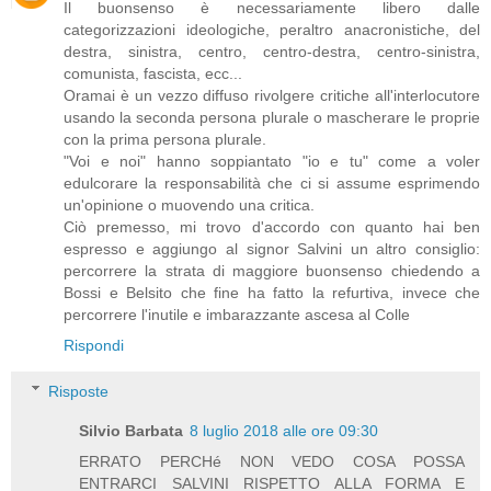
Il buonsenso è necessariamente libero dalle
categorizzazioni ideologiche, peraltro anacronistiche, del
destra, sinistra, centro, centro-destra, centro-sinistra,
comunista, fascista, ecc...
Oramai è un vezzo diffuso rivolgere critiche all'interlocutore
usando la seconda persona plurale o mascherare le proprie
con la prima persona plurale.
"Voi e noi" hanno soppiantato "io e tu" come a voler
edulcorare la responsabilità che ci si assume esprimendo
un'opinione o muovendo una critica.
Ciò premesso, mi trovo d'accordo con quanto hai ben
espresso e aggiungo al signor Salvini un altro consiglio:
percorrere la strata di maggiore buonsenso chiedendo a
Bossi e Belsito che fine ha fatto la refurtiva, invece che
percorrere l'inutile e imbarazzante ascesa al Colle
Rispondi
Risposte
Silvio Barbata
8 luglio 2018 alle ore 09:30
ERRATO PERCHé NON VEDO COSA POSSA
ENTRARCI SALVINI RISPETTO ALLA FORMA E