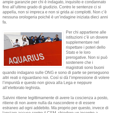
ampie garanzie per chi è indagato, inquisito e condannato
fino all’ultimo grado di giudizio. Contro le sentenze ci si
appella, non si impreca e non si grida ai complotti. Non c’è
nessuna orologeria poiché è un’indagine iniziata dieci anni
fa.
Per chi appartiene alle
istituzioni c’è un dovere
supplementare nel
rispettare i poteri dello
Stato e le loro
prerogative. Non si può
sostenere che i
magistrati sono buoni
quando indagano sulle ONG e sono di parte se perseguono
altri reati o riguardano noi. Così si dà l’impressione di volere
l’impunità e questo non giova alla Lega e neppure
all’elettorato leghista.
Salvini ritiene legittimamente di avere la coscienza a posto,
ritiene di non avere nulla da nascondere e di essere
estraneo ad ogni addebito. Ma proprio per questo, invece di
lanciare accuse contro il CSM, chiedere un incontro a