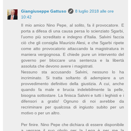
Giangiuseppe Gattuso
8 luglio 2018 alle ore
10:42
Il mio amico Nino Pepe, al solito, fa il provocatore. E
porta a difesa di una causa persa lo scienziato Sgarbi,
l'uomo più screditato e indegno d'Italia. Salvini faccia
ciò che gli consiglia Maurizio Alesi, e che Sgarbi ripete
come atto provocatorio attaccando la magistratura in
maniera vergognosa. E chiede pure un intervento del
governo per bloccare una sentenza e la libertà
assoluta che devono avere i magistrati.
Nessuno sta accusando Salvini, nessuno lo ha
incriminato. Si tratta soltanto di adempiere a un
provvedimento definitivo della giustizia. A cui, anche
quando fa male e brucia indelebilmente la pelle,
bisogna sottostare. La finisca Salvini e tutti i leghisti e i
difensori a gratis! Ognuno di noi avrebbe da
recriminare per qualcosa di ingiusto subito per un
motivo o per un altro.
Per finire. Nino Pepe che dichiara di essere disponibile
a versare il suo obolo per la Lega è per me la