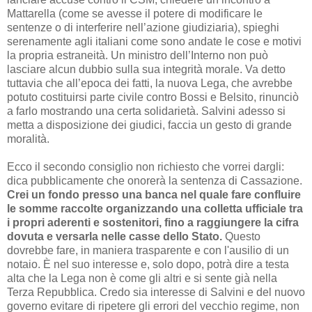
Mattarella (come se avesse il potere di modificare le
sentenze o di interferire nell’azione giudiziaria), spieghi
serenamente agli italiani come sono andate le cose e motivi
la propria estraneità. Un ministro dell’Interno non può
lasciare alcun dubbio sulla sua integrità morale. Va detto
tuttavia che all’epoca dei fatti, la nuova Lega, che avrebbe
potuto costituirsi parte civile contro Bossi e Belsito, rinunciò
a farlo mostrando una certa solidarietà. Salvini adesso si
metta a disposizione dei giudici, faccia un gesto di grande
moralità.
Ecco il secondo consiglio non richiesto che vorrei dargli:
dica pubblicamente che onorerà la sentenza di Cassazione.
Crei un fondo presso una banca nel quale fare confluire
le somme raccolte organizzando una colletta ufficiale tra
i propri aderenti e sostenitori, fino a raggiungere la cifra
dovuta e versarla nelle casse dello Stato.
Questo
dovrebbe fare, in maniera trasparente e con l'ausilio di un
notaio. È nel suo interesse e, solo dopo, potrà dire a testa
alta che la Lega non è come gli altri e si sente già nella
Terza Repubblica. Credo sia interesse di Salvini e del nuovo
governo evitare di ripetere gli errori del vecchio regime, non