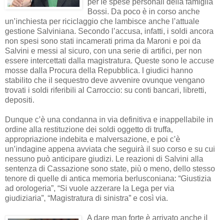
per le spese personali della famiglia
Bossi. Da poco è in corso anche
un’inchiesta per riciclaggio che lambisce anche l’attuale
gestione Salviniana. Secondo l’accusa, infatti, i soldi ancora
non spesi sono stati incamerati prima da Maroni e poi da
Salvini e messi al sicuro, con una serie di artifici, per non
essere intercettati dalla magistratura. Queste sono le accuse
mosse dalla Procura della Repubblica. I giudici hanno
stabilito che il sequestro deve avvenire ovunque vengano
trovati i soldi riferibili al Carroccio: su conti bancari, libretti,
depositi.
Dunque c’è una condanna in via definitiva e inappellabile in
ordine alla restituzione dei soldi oggetto di truffa,
appropriazione indebita e malversazione, e poi c’è
un’indagine appena avviata che seguirà il suo corso e su cui
nessuno può anticipare giudizi. Le reazioni di Salvini alla
sentenza di Cassazione sono state, più o meno, dello stesso
tenore di quelle di antica memoria berlusconiana: “Giustizia
ad orologeria”, “Si vuole azzerare la Lega per via
giudiziaria”, “Magistratura di sinistra” e così via.
A dare man forte è arrivato anche il