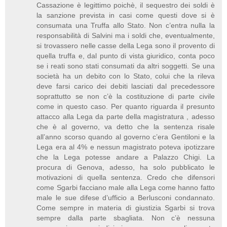
Cassazione è legittimo poichè, il sequestro dei soldi è
la sanzione prevista in casi come questi dove si è
consumata una Truffa allo Stato. Non c’entra nulla la
responsabilità di Salvini ma i soldi che, eventualmente,
si trovassero nelle casse della Lega sono il provento di
quella truffa e, dal punto di vista giuridico, conta poco
se i reati sono stati consumati da altri soggetti. Se una
società ha un debito con lo Stato, colui che la rileva
deve farsi carico dei debiti lasciati dal precedessore
soprattutto se non c’è la costituzione di parte civile
come in questo caso. Per quanto riguarda il presunto
attacco alla Lega da parte della magistratura , adesso
che è al governo, va detto che la sentenza risale
all’anno scorso quando al governo c’era Gentiloni e la
Lega era al 4% e nessun magistrato poteva ipotizzare
che la Lega potesse andare a Palazzo Chigi. La
procura di Genova, adesso, ha solo pubblicato le
motivazioni di quella sentenza. Credo che difensori
come Sgarbi facciano male alla Lega come hanno fatto
male le sue difese d’ufficio a Berlusconi condannato.
Come sempre in materia di giustizia Sgarbi si trova
sempre dalla parte sbagliata. Non c’è nessuna