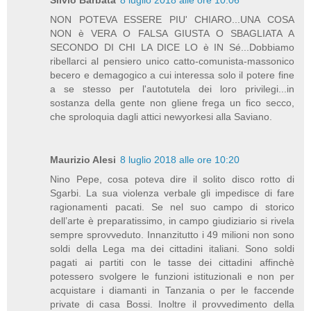
Silvio Barbata
8 luglio 2018 alle ore 10:06
NON POTEVA ESSERE PIU' CHIARO...UNA COSA
NON è VERA O FALSA GIUSTA O SBAGLIATA A
SECONDO DI CHI LA DICE LO è IN Sé...Dobbiamo
ribellarci al pensiero unico catto-comunista-massonico
becero e demagogico a cui interessa solo il potere fine
a se stesso per l'autotutela dei loro privilegi...in
sostanza della gente non gliene frega un fico secco,
che sproloquia dagli attici newyorkesi alla Saviano.
Maurizio Alesi
8 luglio 2018 alle ore 10:20
Nino Pepe, cosa poteva dire il solito disco rotto di
Sgarbi. La sua violenza verbale gli impedisce di fare
ragionamenti pacati. Se nel suo campo di storico
dell’arte è preparatissimo, in campo giudiziario si rivela
sempre sprovveduto. Innanzitutto i 49 milioni non sono
soldi della Lega ma dei cittadini italiani. Sono soldi
pagati ai partiti con le tasse dei cittadini affinchè
potessero svolgere le funzioni istituzionali e non per
acquistare i diamanti in Tanzania o per le faccende
private di casa Bossi. Inoltre il provvedimento della