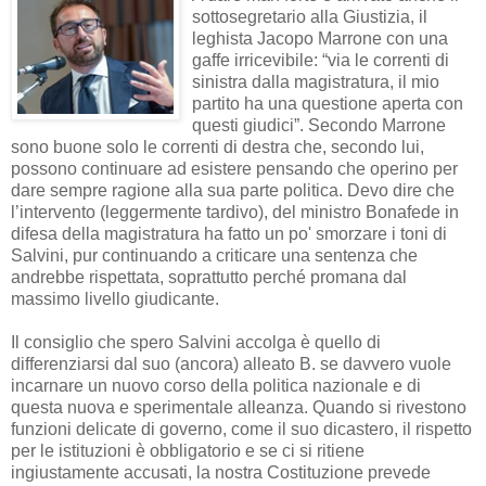
sottosegretario alla Giustizia, il
leghista Jacopo Marrone con una
gaffe irricevibile: “via le correnti di
sinistra dalla magistratura, il mio
partito ha una questione aperta con
questi giudici”. Secondo Marrone
sono buone solo le correnti di destra che, secondo lui,
possono continuare ad esistere pensando che operino per
dare sempre ragione alla sua parte politica. Devo dire che
l’intervento (leggermente tardivo), del ministro Bonafede in
difesa della magistratura ha fatto un po' smorzare i toni di
Salvini, pur continuando a criticare una sentenza che
andrebbe rispettata, soprattutto perché promana dal
massimo livello giudicante.
Il consiglio che spero Salvini accolga è quello di
differenziarsi dal suo (ancora) alleato B. se davvero vuole
incarnare un nuovo corso della politica nazionale e di
questa nuova e sperimentale alleanza. Quando si rivestono
funzioni delicate di governo, come il suo dicastero, il rispetto
per le istituzioni è obbligatorio e se ci si ritiene
ingiustamente accusati, la nostra Costituzione prevede