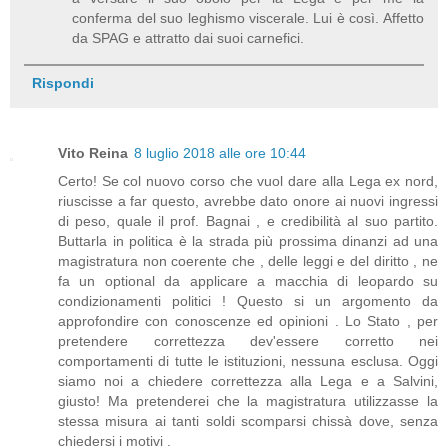
conferma del suo leghismo viscerale. Lui è così. Affetto
da SPAG e attratto dai suoi carnefici.
Rispondi
Vito Reina
8 luglio 2018 alle ore 10:44
Certo! Se col nuovo corso che vuol dare alla Lega ex nord,
riuscisse a far questo, avrebbe dato onore ai nuovi ingressi
di peso, quale il prof. Bagnai , e credibilità al suo partito.
Buttarla in politica è la strada più prossima dinanzi ad una
magistratura non coerente che , delle leggi e del diritto , ne
fa un optional da applicare a macchia di leopardo su
condizionamenti politici ! Questo si un argomento da
approfondire con conoscenze ed opinioni . Lo Stato , per
pretendere correttezza dev'essere corretto nei
comportamenti di tutte le istituzioni, nessuna esclusa. Oggi
siamo noi a chiedere correttezza alla Lega e a Salvini,
giusto! Ma pretenderei che la magistratura utilizzasse la
stessa misura ai tanti soldi scomparsi chissà dove, senza
chiedersi i motivi .