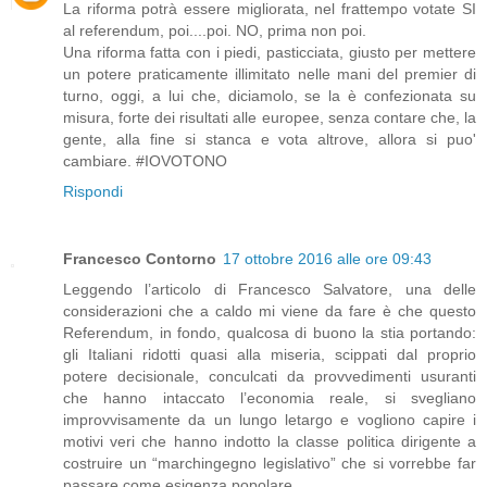
La riforma potrà essere migliorata, nel frattempo votate SI
al referendum, poi....poi. NO, prima non poi.
Una riforma fatta con i piedi, pasticciata, giusto per mettere
un potere praticamente illimitato nelle mani del premier di
turno, oggi, a lui che, diciamolo, se la è confezionata su
misura, forte dei risultati alle europee, senza contare che, la
gente, alla fine si stanca e vota altrove, allora si puo'
cambiare. #IOVOTONO
Rispondi
Francesco Contorno
17 ottobre 2016 alle ore 09:43
Leggendo l’articolo di Francesco Salvatore, una delle
considerazioni che a caldo mi viene da fare è che questo
Referendum, in fondo, qualcosa di buono la stia portando:
gli Italiani ridotti quasi alla miseria, scippati dal proprio
potere decisionale, conculcati da provvedimenti usuranti
che hanno intaccato l’economia reale, si svegliano
improvvisamente da un lungo letargo e vogliono capire i
motivi veri che hanno indotto la classe politica dirigente a
costruire un “marchingegno legislativo” che si vorrebbe far
passare come esigenza popolare.