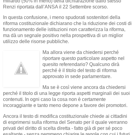
miliardo (50% in meno) della dichiarazione dallo stesso
Renzi riportata dall’ANSA il 22 Settembre scorso.
In questa confusione, i meno spudorati sostenitori della
riforma costituzionale dichiarano che la riduzione dei costi di
funzionamento delle istituzioni non caratterizza la riforma,
ma dà un segnale positivo nella prospettiva di un miglior
utilizzo delle risorse pubbliche.
Ma allora viene da chiedersi perché
riportare questo particolare aspetto nel
quesito referendario? Qualcuno dirà
perché è il titolo del testo di riforma
approvato in sede parlamentare.
Ma se è così viene ancora da chiedersi
perché il titolo di una legge riporta aspetti marginali dei suoi
contenuti. In ogni caso la cosa non è certamente
incoraggiante e tanto meno depone a favore dei promotori.
Ancora il testo di modifica costituzionale chiede ai cittadini
di esprimersi sulla riforma del Senato per il quale verranno
privati del diritto di scelta diretta - fatto già di per sé poco
esaltante - senza nemmeno chiarire le regole con cui i futuri