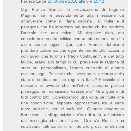
Franco Luce
16 ottobre 2016 alle ore 19:42
Sig. Franco Gentile, la provocazione di Eugenio
Magrini, non è assolutamente una riflessione da
annoverare come di "lana caprina", al limite è il
paragone che ha introdotto nel merito chi ha prodotto
l'articolo che non calza!! Mi dispiace dirlo, ma
considerare un atto politico, con un atto notarile non ha
alcun senso logico. Qui, caro Franco dobbiamo
prendere coscienza che ogni riferimento che facciamo
con quelli che furono i “Padri Costituenti”, è del tutto
inutile, erano altri tempi in cui prevaleva la ragione di
stato sul personalismo, l’esatto contrario di quanto
avviene oggi. Possibile che nessuno si accorga dello
stato di confusione che regna in Italia? Possibile che
nessuno si avvede che nell’intero scenario politico
primeggia un narcisismo esasperato? Una guerra di
tutti contro tutti. Convinciamoci una volta per tutte che
una condivisione, seppure approssimata tra le varie
forze politiche, non ci sarà MAI. Quando governava
Berlusconi , nell’opposizione c’era di tutto, ad iniziare
dal miscuglio che era l'Ulivo. Ora c’è Renzi e si
coalizzano tutti contro di lui. Se alle prossime elezioni