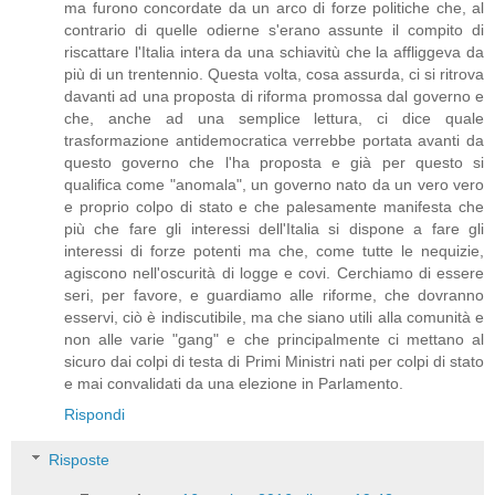
ma furono concordate da un arco di forze politiche che, al
contrario di quelle odierne s'erano assunte il compito di
riscattare l'Italia intera da una schiavitù che la affliggeva da
più di un trentennio. Questa volta, cosa assurda, ci si ritrova
davanti ad una proposta di riforma promossa dal governo e
che, anche ad una semplice lettura, ci dice quale
trasformazione antidemocratica verrebbe portata avanti da
questo governo che l'ha proposta e già per questo si
qualifica come "anomala", un governo nato da un vero vero
e proprio colpo di stato e che palesamente manifesta che
più che fare gli interessi dell'Italia si dispone a fare gli
interessi di forze potenti ma che, come tutte le nequizie,
agiscono nell'oscurità di logge e covi. Cerchiamo di essere
seri, per favore, e guardiamo alle riforme, che dovranno
esservi, ciò è indiscutibile, ma che siano utili alla comunità e
non alle varie "gang" e che principalmente ci mettano al
sicuro dai colpi di testa di Primi Ministri nati per colpi di stato
e mai convalidati da una elezione in Parlamento.
Rispondi
Risposte