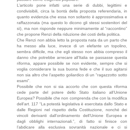
L’articolo pone infatti una serie di dubbi, legittimi e
condivisibili, circa la bontà della proposta referendaria, in
quanto evidenzia che essa non soltanto è approssimativa e
raffazzonata (ma questo lo dicono gli stessi sostenitori del
sì), ma non risponde neppure minimamente al “raccontino”
che propone Renzi della riduzione dei costi della politica.
Che Renzi non abbia letto la proposta nata da un parto che
ha messo alla luce, invece di un elefante un topolino,
sembra difficile, ma che egli stesso non abbia compreso il
danno che potrebbe arrecare all’Italia se passasse questa
riforma, appare possibile se non evidente, sempre che si
voglia considerare la sua buona fede e che il suo agitarsi
non sia altro che l’aspetto goliardico di un “ragazzotto sotto
esami”.
Possibile che non si sia accorto che con questa riforma
cede parte del potere dello Stato italiano all’Unione
Europea? Possibile che non comprenda che con la modifica
dell’art. 117 “La potestà legislativa è esercitata dallo Stato e
dalle Regioni nel rispetto della Costituzione, nonché dei
vincoli derivanti dall’ordinamento dell’Unione Europea e
dagli obblighi internazionali.”, di fatto si finisce con
l’abdicare alla esclusiva sovranità nazionale e ci si