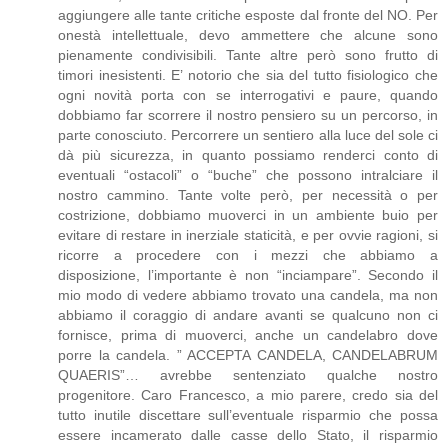
aggiungere alle tante critiche esposte dal fronte del NO. Per
onestà intellettuale, devo ammettere che alcune sono
pienamente condivisibili. Tante altre però sono frutto di
timori inesistenti. E’ notorio che sia del tutto fisiologico che
ogni novità porta con se interrogativi e paure, quando
dobbiamo far scorrere il nostro pensiero su un percorso, in
parte conosciuto. Percorrere un sentiero alla luce del sole ci
dà più sicurezza, in quanto possiamo renderci conto di
eventuali “ostacoli” o “buche” che possono intralciare il
nostro cammino. Tante volte però, per necessità o per
costrizione, dobbiamo muoverci in un ambiente buio per
evitare di restare in inerziale staticità, e per ovvie ragioni, si
ricorre a procedere con i mezzi che abbiamo a
disposizione, l’importante è non “inciampare”. Secondo il
mio modo di vedere abbiamo trovato una candela, ma non
abbiamo il coraggio di andare avanti se qualcuno non ci
fornisce, prima di muoverci, anche un candelabro dove
porre la candela. ” ACCEPTA CANDELA, CANDELABRUM
QUAERIS”… avrebbe sentenziato qualche nostro
progenitore. Caro Francesco, a mio parere, credo sia del
tutto inutile discettare sull’eventuale risparmio che possa
essere incamerato dalle casse dello Stato, il risparmio