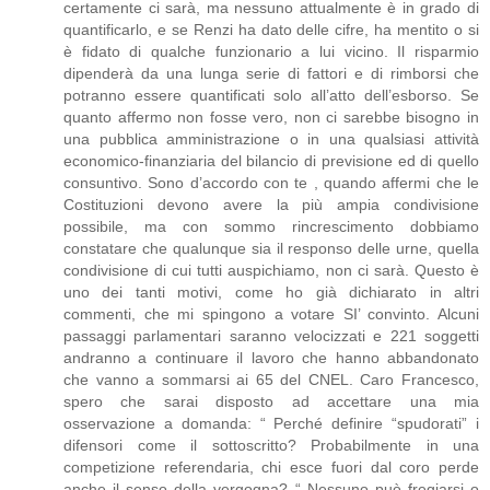
certamente ci sarà, ma nessuno attualmente è in grado di
quantificarlo, e se Renzi ha dato delle cifre, ha mentito o si
è fidato di qualche funzionario a lui vicino. Il risparmio
dipenderà da una lunga serie di fattori e di rimborsi che
potranno essere quantificati solo all’atto dell’esborso. Se
quanto affermo non fosse vero, non ci sarebbe bisogno in
una pubblica amministrazione o in una qualsiasi attività
economico-finanziaria del bilancio di previsione ed di quello
consuntivo. Sono d’accordo con te , quando affermi che le
Costituzioni devono avere la più ampia condivisione
possibile, ma con sommo rincrescimento dobbiamo
constatare che qualunque sia il responso delle urne, quella
condivisione di cui tutti auspichiamo, non ci sarà. Questo è
uno dei tanti motivi, come ho già dichiarato in altri
commenti, che mi spingono a votare SI’ convinto. Alcuni
passaggi parlamentari saranno velocizzati e 221 soggetti
andranno a continuare il lavoro che hanno abbandonato
che vanno a sommarsi ai 65 del CNEL. Caro Francesco,
spero che sarai disposto ad accettare una mia
osservazione a domanda: “ Perché definire “spudorati” i
difensori come il sottoscritto? Probabilmente in una
competizione referendaria, chi esce fuori dal coro perde
anche il senso della vergogna? “ Nessuno può fregiarsi o