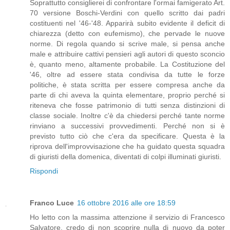
Soprattutto consiglierei di confrontare l'ormai famigerato Art.
70 versione Boschi-Verdini con quello scritto dai padri
costituenti nel '46-'48. Apparirà subito evidente il deficit di
chiarezza (detto con eufemismo), che pervade le nuove
norme. Di regola quando si scrive male, si pensa anche
male e attribuire cattivi pensieri agli autori di questo sconcio
è, quanto meno, altamente probabile. La Costituzione del
'46, oltre ad essere stata condivisa da tutte le forze
politiche, è stata scritta per essere compresa anche da
parte di chi aveva la quinta elementare, proprio perché si
riteneva che fosse patrimonio di tutti senza distinzioni di
classe sociale. Inoltre c'è da chiedersi perché tante norme
rinviano a successivi provvedimenti. Perché non si è
previsto tutto ciò che c'era da specificare. Questa è la
riprova dell'improvvisazione che ha guidato questa squadra
di giuristi della domenica, diventati di colpi illuminati giuristi.
Rispondi
Franco Luce
16 ottobre 2016 alle ore 18:59
Ho letto con la massima attenzione il servizio di Francesco
Salvatore, credo di non scoprire nulla di nuovo da poter