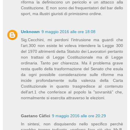
riforma la definiscono un pericolo e un attacco alla
Costituzione. E non sono dei frequentatori del bar dello
sport, ma illustri giuristi di primissimo ordine.
Unknown
9 maggio 2016 alle ore 18:08
Sig.Cecchini, mi perdoni l'intrusione ma guardi che
l'art.300 non esiste lei voleva intendere la Legge 300
del 1970 altrimenti detta Statuto dei Lavoratori pertanto
non trattasi di Legge Costituzionale ma di Legge
ordinaria. Tanto per chiarezza. Ma il problema grave
resta quello della trasformazione del Senato che esula
da ogni possibile considerazione sulle riforme ma
incide profondamente sulla valenza della Carta
Costituzionale in quanto trasgredisce al contenuto
dell'art.1 che conferisce al popolo la "sovranità" che,
normalmente si esercita attraverso le elezioni.
Gaetano Càfici
9 maggio 2016 alle ore 20:29
In sintesi, non disquisendo nello specifico perchè
sarebbe troppo tediante, vogliono fare ciò che Mr.B.