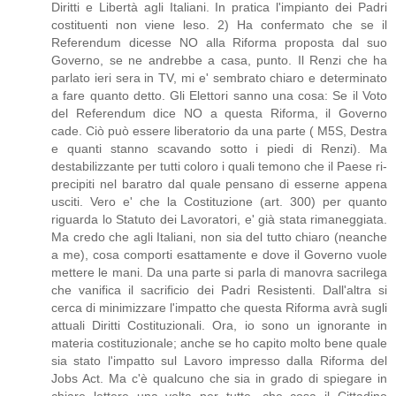
Diritti e Libertà agli Italiani. In pratica l'impianto dei Padri
costituenti non viene leso. 2) Ha confermato che se il
Referendum dicesse NO alla Riforma proposta dal suo
Governo, se ne andrebbe a casa, punto. Il Renzi che ha
parlato ieri sera in TV, mi e' sembrato chiaro e determinato
a fare quanto detto. Gli Elettori sanno una cosa: Se il Voto
del Referendum dice NO a questa Riforma, il Governo
cade. Ciò può essere liberatorio da una parte ( M5S, Destra
e quanti stanno scavando sotto i piedi di Renzi). Ma
destabilizzante per tutti coloro i quali temono che il Paese ri-
precipiti nel baratro dal quale pensano di esserne appena
usciti. Vero e' che la Costituzione (art. 300) per quanto
riguarda lo Statuto dei Lavoratori, e' già stata rimaneggiata.
Ma credo che agli Italiani, non sia del tutto chiaro (neanche
a me), cosa comporti esattamente e dove il Governo vuole
mettere le mani. Da una parte si parla di manovra sacrilega
che vanifica il sacrificio dei Padri Resistenti. Dall'altra si
cerca di minimizzare l'impatto che questa Riforma avrà sugli
attuali Diritti Costituzionali. Ora, io sono un ignorante in
materia costituzionale; anche se ho capito molto bene quale
sia stato l'impatto sul Lavoro impresso dalla Riforma del
Jobs Act. Ma c'è qualcuno che sia in grado di spiegare in
chiare lettere una volta per tutte, che cosa il Cittadino