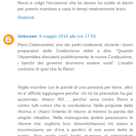
Renzi e colgo l'occasione che lui stesso ha scelto di darmi
per poterlo mandare a casa in tempi relativamente brevi.
Rispondi
Unknown
9 maggio 2016 alle ore 17:53
Piero Calamandrei, uno dei padri costituenti, durante i lavori
preparatori della Costituzione ebbe a dire: “Quando
l’Assemblea discuterà pubblicamente la nuova Costituzione,
i banchi del governo dovranno essere vuoti”. L’esatto
contrario di quel che fa Renzi.
Voglio esordire con le parole di una persona per bene, altro
mi e' difficile aggiungere perche' chi mi ha preceduto ha gia'
accennato. Votero' NO...., perche' sono contro Renzi e
contro tutti coloro che lo condividono. Nelle proposte della
riforma e' chiaro l'intento di ridurre al minimo la parola del
singolo cittadino. Nella malaugurata ipotesi passassero le
riforme che vogliono loro, dimentichiamoci chi siamo e
incominciamo sin d'ora a pentirci di non avere detto la
nostra. Non credo sara' facile giungere al referendum