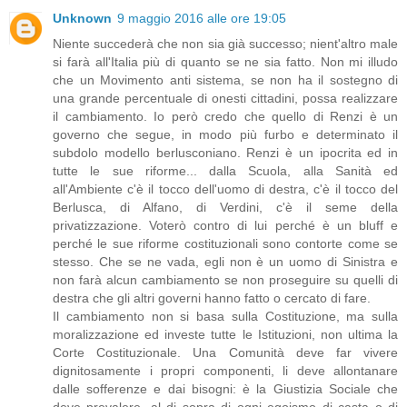
Unknown
9 maggio 2016 alle ore 19:05
Niente succederà che non sia già successo; nient'altro male
si farà all'Italia più di quanto se ne sia fatto. Non mi illudo
che un Movimento anti sistema, se non ha il sostegno di
una grande percentuale di onesti cittadini, possa realizzare
il cambiamento. Io però credo che quello di Renzi è un
governo che segue, in modo più furbo e determinato il
subdolo modello berlusconiano. Renzi è un ipocrita ed in
tutte le sue riforme... dalla Scuola, alla Sanità ed
all'Ambiente c'è il tocco dell'uomo di destra, c'è il tocco del
Berlusca, di Alfano, di Verdini, c'è il seme della
privatizzazione. Voterò contro di lui perché è un bluff e
perché le sue riforme costituzionali sono contorte come se
stesso. Che se ne vada, egli non è un uomo di Sinistra e
non farà alcun cambiamento se non proseguire su quelli di
destra che gli altri governi hanno fatto o cercato di fare.
Il cambiamento non si basa sulla Costituzione, ma sulla
moralizzazione ed investe tutte le Istituzioni, non ultima la
Corte Costituzionale. Una Comunità deve far vivere
dignitosamente i propri componenti, li deve allontanare
dalle sofferenze e dai bisogni: è la Giustizia Sociale che
deve prevalere, al di sopra di ogni egoismo di casta o di