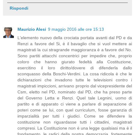
Rispondi
Maurizio Alesi
9 maggio 2016 alle ore 15:13
L'elemento nuovo della crociata portata avanti dal PD e da
Renzi a favore del Si, è il bavaglio che si vuol mettere ai
magistrati la cui stragrande maggioranza è a favore del No.
Sono partiti attacchi concentrici per impedire che, proprio
coloro che hanno giurato fedeltà alla Costituzione,
esercitino il loro diritto/dovere di difenderla dallo
sconquasso della Boschi-Verdini. La cosa ridicola è che le
dichiarazioni che invadono tutte le televisioni contro i
magistrati impiccioni, arrivano proprio dal vicepresidente del
Csm, eletto nel PD, nominato dal PD, che ha preso parte
del Governo Letta e Renzi. Quel tale Legnini, uomo di
partito e di apparato ci viene a parlare di separazione di
poteri come se lui, con quel curriculum, fosse garanzia di
imparzialità per tutti i giudici. Come se difendere la
costituzione non riguardasse tutti i cittadini, magistrati
compresi. La Costituzione non è una legge qualsiasi ma è il
fondamento, le radici della nostra democrazia, fortemente