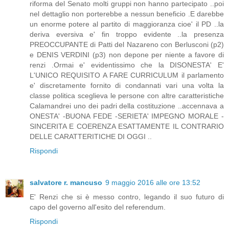
riforma del Senato molti gruppi non hanno partecipato ..poi
nel dettaglio non porterebbe a nessun beneficio .E darebbe
un enorme potere al partito di maggioranza cioe' il PD ..la
deriva eversiva e' fin troppo evidente ..la presenza
PREOCCUPANTE di Patti del Nazareno con Berlusconi (p2)
e DENIS VERDINI (p3) non depone per niente a favore di
renzi .Ormai e' evidentissimo che la DISONESTA' E'
L'UNICO REQUISITO A FARE CURRICULUM il parlamento
e' discretamente fornito di condannati vari una volta la
classe politica sceglieva le persone con altre caratteristiche
Calamandrei uno dei padri della costituzione ..accennava a
ONESTA' -BUONA FEDE -SERIETA' IMPEGNO MORALE -
SINCERITA E COERENZA ESATTAMENTE IL CONTRARIO
DELLE CARATTERITICHE DI OGGI ..
Rispondi
salvatore r. mancuso
9 maggio 2016 alle ore 13:52
E' Renzi che si è messo contro, legando il suo futuro di
capo del governo all'esito del referendum.
Rispondi