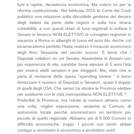
furti e rapine, decadenza economica. Ma voterò no per la
riforma costituzionale. Nel febbraio 2015 la Corte dei Conti
pubblicò una relazione sulla discutibile gestione del denaro
degli italiani da parte delle regioni e sulla loro strana
contabilità; e con questi chiari di luna regionali si svilisce il
Senato in bivacco NON ELETTIVO di consiglieri regionali in
vacanza a Roma in alberghi di lusso ed auto blu. Anche col
bicameralismo perfetto l'Italia realizzò il miracolo economico
degli Anni Sessanta del secolo scorso. È bene che i
Deputati collabori no col Senato, Assemblea di Anziani con
più esperienza di vita; sarebbe bene elevare di 5 anni l'età
per essere eletti senatori e per eleggerli. Ma, visto che si
parla di revisione della spesa "spending review " è bene
dimezzare il numero di Deputati e Senatori, quasi il doppio
di quelli degli USA. Che senso ha abolire le Province elettive
per sostituirle con le città metropolitane NON ELETTIVE ?
Preferibili le Province, ma ridotte di numero almeno come
una volta, miglior espressione, assieme ai Comuni, di
autonomia locale perché amministrano un territorio più
piccolo di quello regionale. Abbiamo più di 8.000 Comuni in
difficoltà economiche, troppi; I piccoli con centri abitati
contigui e vicinissimi è economico e produttivo unirli.