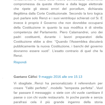
compromessa da queste riforme e dalla legge elettorale
che ripete gli stessi errori del porcellum, dichiarata
illegittima dalla Corte Costituzionale. Secondo la loro logica
può parlare solo Renzi e i suoi ventriloqui schierati col Si. E
invece è proprio il Governo che non dovrebbe occuparsi
della Costituzione in quanto la sua modifica è di stretta
competenza del Parlamento. Piero Calamandrei, uno dei
padri costituenti, durante i lavori preparatori della
Costituzione ebbe a dire: “Quando l’Assemblea discuterà
pubblicamente la nuova Costituzione, i banchi del governo
dovranno essere vuoti”. L’esatto contrario di quel che fa
Renzi.
Rispondi
Gaetano Càfici
9 maggio 2016 alle ore 15:13
Vi sbagliate...Renzi ha personalizzato il referendum per
creare "l'alibi perfetto"...modello "tempesta perfetta"...Vuol
far passare il messaggio: o siete con chi vuole cambiare il
paese o con chi vuole restaurarlo. In poche parole e senza
parafrasi cela il più grande inganno della storia