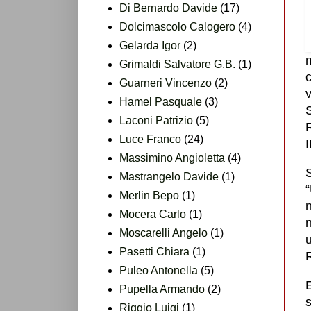
Di Bernardo Davide
(17)
Dolcimascolo Calogero
(4)
Gelarda Igor
(2)
Grimaldi Salvatore G.B.
(1)
c
Guarneri Vincenzo
(2)
Hamel Pasquale
(3)
Laconi Patrizio
(5)
Luce Franco
(24)
Massimino Angioletta
(4)
S
Mastrangelo Davide
(1)
Merlin Bepo
(1)
n
Mocera Carlo
(1)
n
Moscarelli Angelo
(1)
Pasetti Chiara
(1)
Puleo Antonella
(5)
Pupella Armando
(2)
Riggio Luigi
(1)