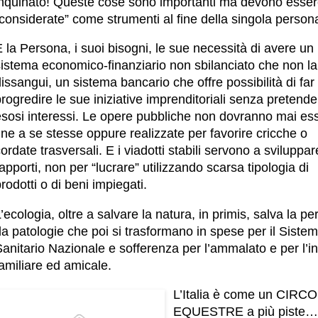
inquinato! Queste cose sono importanti ma devono esse
considerate” come strumenti al fine della singola person
 la Persona, i suoi bisogni, le sue necessità di avere un
sistema economico-finanziario non sbilanciato che non la
issangui, un sistema bancario che offre possibilità di far
rogredire le sue iniziative imprenditoriali senza pretende
esosi interessi. Le opere pubbliche non dovranno mai es
ine a se stesse oppure realizzate per favorire cricche o
ordate trasversali. E i viadotti stabili servono a sviluppar
apporti, non per “lucrare” utilizzando scarsa tipologia di
rodotti o di beni impiegati.
’ecologia, oltre a salvare la natura, in primis, salva la p
a patologie che poi si trasformano in spese per il Siste
anitario Nazionale e sofferenza per l’ammalato e per l’i
amiliare ed amicale.
L’Italia è come un CIRCO
EQUESTRE a più piste…