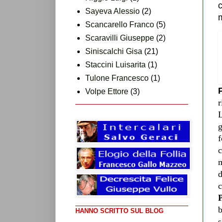
c
Sayeva Alessio
(2)
Scancarello Franco
(5)
Scaravilli Giuseppe
(2)
Siniscalchi Gisa
(21)
Staccini Luisarita
(1)
Tulone Francesco
(1)
P
Volpe Ettore
(3)
r
L
g
f
c
m
d
c
b
HANNO SCRITTO SUL BLOG
s