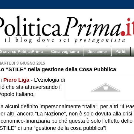
Scrivi su PoliticaPrima
Cosa vogliamo
Disclaimer
Partiti
ARTEDÌ 9 GIUGNO 2015
Lo “STILE” nella gestione della Cosa Pubblica
di
Piero Liga
- L’eziologia di
iò che sta attraversando il
opolo Italiano,
a alcuni definito impersonalmente “Italia”, per altri “Il Pa
er altri ancora “La Nazione”, non è solo dovuta alla crisi
conomico-finanziaria poiché questa è solo l’effetto dello
STILE” di una “gestione della cosa pubblica”!