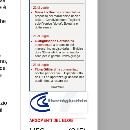
osa
e è
Il 21 di Luglio
Maria Lo Bue
ha commentato
a
proposito del marocchino ucciso
dalla
...:
Condivido tutto. Toglierei
che
solo l’ironico “dotta”, Bologna è
dotta senza…
Il 21 di Luglio
Giangiuseppe Gattuso
ha
commentato
a proposito del
marocchino ucciso dalla
...:
Il video
dura 36 minuti. È a terra, uno lo
,
tiene per le gambe, l’altro gli lega…
ino,
Il 21 di Luglio
dei
Flora Giliberti
ha commentato
occhio per occhio
...:
Dipende tutto
e
da DIO se apprezza gli assassini o
quelli ridotti a rubare per…
Install Widget
izio
il
ARGOMENTI DEL BLOG