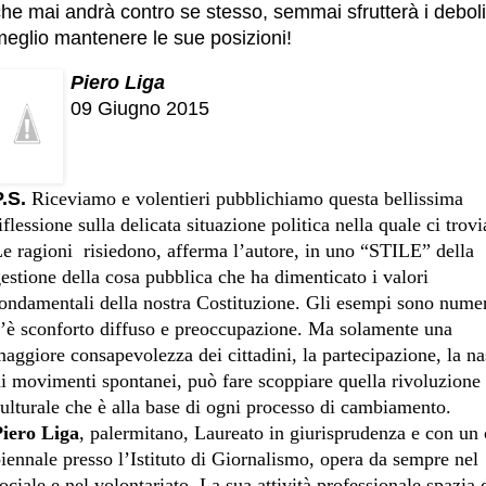
he mai andrà contro se stesso, semmai sfrutterà i deboli
meglio mantenere le sue posizioni!
Piero Liga
09 Giugno 2015
.S.
Riceviamo e volentieri pubblichiamo questa bellissima
iflessione sulla delicata situazione politica nella quale ci trov
e ragioni risiedono, afferma l’autore, in uno “STILE” della
estione della cosa pubblica che ha dimenticato i valori
ondamentali della nostra Costituzione. Gli esempi sono numer
’è sconforto diffuso e preoccupazione. Ma solamente una
aggiore consapevolezza dei cittadini, la partecipazione, la na
i movimenti spontanei, può fare scoppiare quella rivoluzione
ulturale che è alla base di ogni processo di cambiamento.
Piero Liga
, palermitano, Laureato in giurisprudenza e con un
iennale presso l’Istituto di Giornalismo, opera da sempre nel
ociale e nel volontariato. La sua attività professionale spazia 