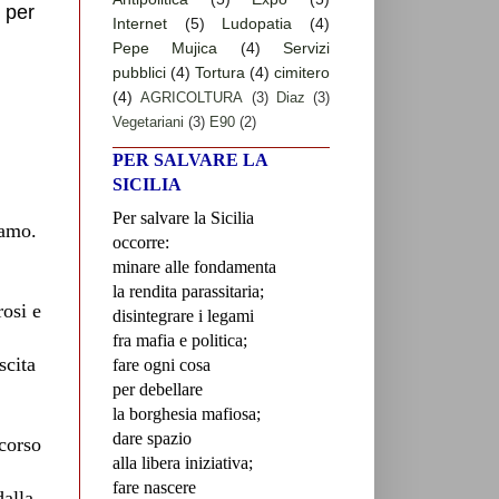
 per
Internet
(5)
Ludopatia
(4)
Pepe Mujica
(4)
Servizi
pubblici
(4)
Tortura
(4)
cimitero
(4)
AGRICOLTURA
(3)
Diaz
(3)
Vegetariani
(3)
E90
(2)
PER SALVARE LA
SICILIA
Per salvare la Sicilia
iamo.
occorre:
minare alle fondamenta
la rendita parassitaria;
osi e
disintegrare i legami
fra mafia e politica;
scita
fare ogni cosa
per debellare
la borghesia mafiosa;
dare spazio
 corso
alla libera iniziativa;
fare nascere
dalla