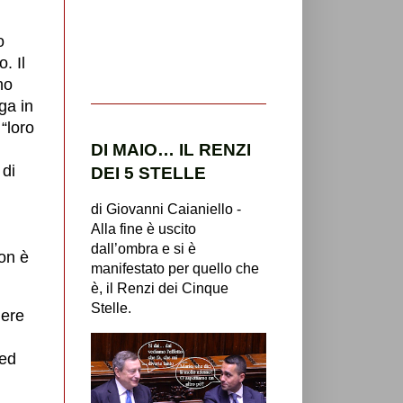
o
. Il
no
ga in
“loro
DI MAIO… IL RENZI
 di
DEI 5 STELLE
di Giovanni Caianiello -
Alla fine è uscito
dall’ombra e si è
non è
manifestato per quello che
è, il Renzi dei Cinque
Stelle.
nere
 ed