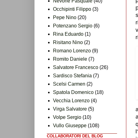
Nevone Pasquale
(40)
Occhipinti Filippo
(3)
Pepe Nino
(20)
Potenzano Sergio
(6)
v
Rina Eduardo
(1)
r
Risitano Nino
(2)
Romano Lorenzo
(9)
Romito Daniele
(7)
Salvatore Francesco
(26)
Sardisco Stefania
(7)
Scelsi Carmen
(2)
Spatola Domenico
(18)
Vecchia Lorenzo
(4)
Virga Salvatore
(5)
a
a
Volpe Sergio
(10)
Vullo Giuseppe
(108)
l
COLLABORATORI DEL BLOG