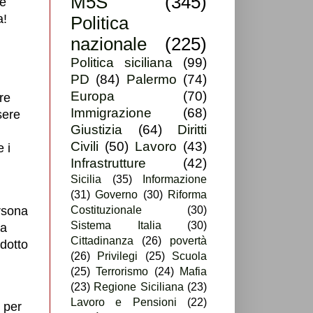
M5S
(345)
re
a!
Politica
nazionale
(225)
Politica siciliana
(99)
PD
(84)
Palermo
(74)
Europa
(70)
re
Immigrazione
(68)
sere
Giustizia
(64)
Diritti
Civili
(50)
Lavoro
(43)
e i
Infrastrutture
(42)
Sicilia
(35)
Informazione
(31)
Governo
(30)
Riforma
ersona
Costituzionale
(30)
Sistema Italia
(30)
ma
Cittadinanza
(26)
povertà
ndotto
(26)
Privilegi
(25)
Scuola
(25)
Terrorismo
(24)
Mafia
(23)
Regione Siciliana
(23)
Lavoro e Pensioni
(22)
 per