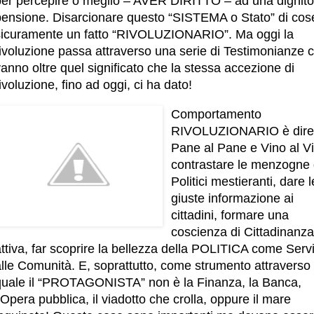
per percepire o meglio – AVER DIRITTO – ad una dignit
pensione. Disarcionare questo “SISTEMA o Stato” di cos
sicuramente un fatto “RIVOLUZIONARIO”. Ma oggi la
rivoluzione passa attraverso una serie di Testimonianze 
anno oltre quel significato che la stessa accezione di
ivoluzione, fino ad oggi, ci ha dato!
Comportamento
RIVOLUZIONARIO è dire
Pane al Pane e Vino al V
contrastare le menzogne 
Politici mestieranti, dare l
giuste informazione ai
cittadini, formare una
coscienza di Cittadinanza
ttiva, far scoprire la bellezza della POLITICA come Serv
lle Comunità. E, soprattutto, come strumento attraverso 
quale il “PROTAGONISTA” non è la Finanza, la Banca,
’Opera pubblica, il viadotto che crolla, oppure il mare