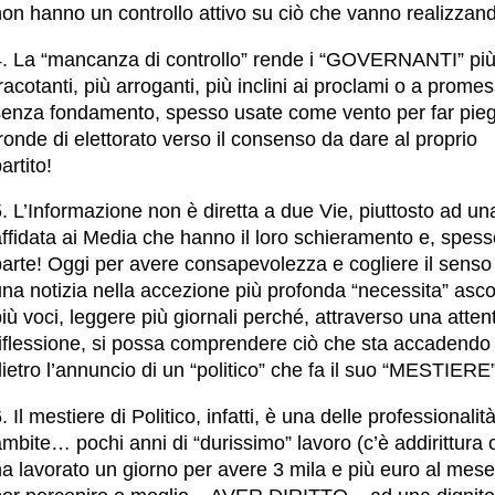
non hanno un controllo attivo su ciò che vanno realizzan
4. La “mancanza di controllo” rende i “GOVERNANTI” pi
racotanti, più arroganti, più inclini ai proclami o a prome
senza fondamento, spesso usate come vento per far pie
ronde di elettorato verso il consenso da dare al proprio
artito!
. L’Informazione non è diretta a due Vie, piuttosto ad una
ffidata ai Media che hanno il loro schieramento e, spess
arte! Oggi per avere consapevolezza e cogliere il senso 
na notizia nella accezione più profonda “necessita” asco
iù voci, leggere più giornali perché, attraverso una atten
riflessione, si possa comprendere ciò che sta accadendo
ietro l’annuncio di un “politico” che fa il suo “MESTIERE”
. Il mestiere di Politico, infatti, è una delle professionalit
mbite… pochi anni di “durissimo” lavoro (c’è addirittura 
a lavorato un giorno per avere 3 mila e più euro al mese