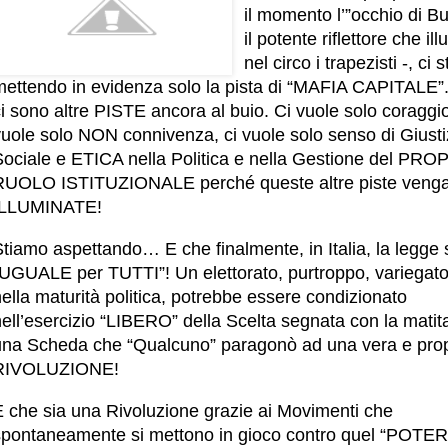
il momento l’”occhio di B
il potente riflettore che il
nel circo i trapezisti -, ci s
mettendo in evidenza solo la pista di “MAFIA CAPITALE”
i sono altre PISTE ancora al buio. Ci vuole solo coraggio
vuole solo NON connivenza, ci vuole solo senso di Giusti
Sociale e ETICA nella Politica e nella Gestione del PRO
RUOLO ISTITUZIONALE perché queste altre piste veng
ILLUMINATE!
tiamo aspettando… E che finalmente, in Italia, la legge 
“UGUALE per TUTTI”! Un elettorato, purtroppo, variegat
ella maturità politica, potrebbe essere condizionato
ell’esercizio “LIBERO” della Scelta segnata con la matit
una Scheda che “Qualcuno” paragonò ad una vera e prop
RIVOLUZIONE!
E che sia una Rivoluzione grazie ai Movimenti che
spontaneamente si mettono in gioco contro quel “POTE