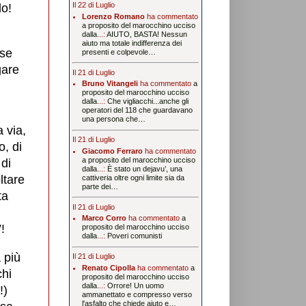
Il 22 di Luglio
do!
Lorenzo Romano
ha commentato
a proposito del marocchino ucciso
dalla
...:
AIUTO, BASTA! Nessun
ù
aiuto ma totale indifferenza dei
sse
presenti e colpevole…
gare
Il 21 di Luglio
Bruno Vitangeli
ha commentato
a
proposito del marocchino ucciso
dalla
...:
Che vigliacchi...anche gli
operatori del 118 che guardavano
una persona che…
 via,
Il 21 di Luglio
o, di
Giacomo Ferraro
ha commentato
a proposito del marocchino ucciso
di
dalla
...:
È stato un dejavu’, una
ltare
cattiveria oltre ogni limite sia da
parte dei…
ta
Il 21 di Luglio
Marco Corro
ha commentato
a
!
proposito del marocchino ucciso
dalla
...:
Poveri comunisti
à più
Il 21 di Luglio
Renato Cipolla
ha commentato
a
chi
proposito del marocchino ucciso
dalla
...:
Orrore! Un uomo
!)
ammanettato e compresso verso
l'asfalto che chiede aiuto e…