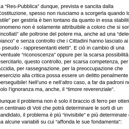
La “Res-Pubblica” dunque, prevista e sancita dalla
Costituzione, spesso non riusciamo a scorgerla quando l
stile” per gestirla è ben lontano da quanto in essa stabilito
fenomeno non è solamente attribuibile a coloro che si so
incollati” alle poltrone del potere ma, anche ad una “dele
ianco” e senza controllo che i Cittadini hanno lasciato ai 
 pseudo - rappresentanti eletti”. E ciò in cambio di una
ventuale “riconoscenza” oppure per la scarsa possibilità
sercitarlo, questo controllo, per scarsa competenza, per
accidia, per rassegnazione, per la preoccupazione che
’esercizio alla critica possa essere un delitto penalmente
erseguibile! Nell’uno e nell’altro caso, a far da padroni 
olo l’ignoranza ma, anche, il “timore reverenziale”.
unque il problema non è solo il braccio di ferro per otte
n centinaio di Voti che potrà determinare le sorti di un
andidato, il problema è più “invisibile” e più determinate
a alcune variabili su cui “affonda le sue fondamenta”: