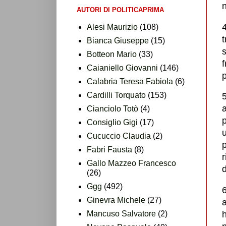
AUTORI DI POLITICAPRIMA
Alesi Maurizio
(108)
t
Bianca Giuseppe
(15)
Botteon Mario
(33)
f
Caianiello Giovanni
(146)
p
Calabria Teresa Fabiola
(6)
Cardilli Torquato
(153)
5
a
Cianciolo Totò
(4)
p
Consiglio Gigi
(17)
u
Cucuccio Claudia
(2)
p
Fabri Fausta
(8)
Gallo Mazzeo Francesco
d
(26)
Ggg
(492)
6
Ginevra Michele
(27)
a
Mancuso Salvatore
(2)
h