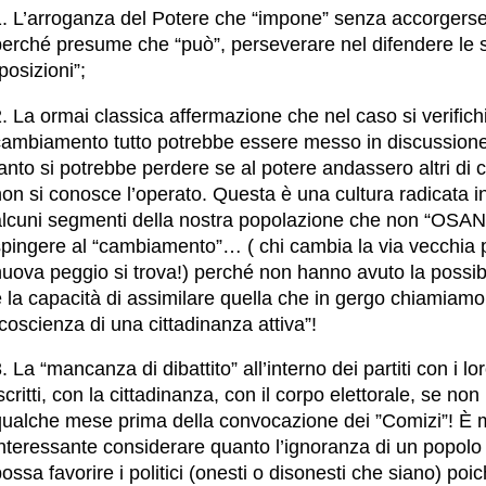
1. L’arroganza del Potere che “impone” senza accorgers
perché presume che “può”, perseverare nel difendere le 
posizioni”;
. La ormai classica affermazione che nel caso si verifichi 
cambiamento tutto potrebbe essere messo in discussion
anto si potrebbe perdere se al potere andassero altri di c
on si conosce l’operato. Questa è una cultura radicata i
alcuni segmenti della nostra popolazione che non “OSA
spingere al “cambiamento”… ( chi cambia la via vecchia p
uova peggio si trova!) perché non hanno avuto la possibi
 la capacità di assimilare quella che in gergo chiamiamo
coscienza di una cittadinanza attiva”!
. La “mancanza di dibattito” all’interno dei partiti con i lo
scritti, con la cittadinanza, con il corpo elettorale, se non
qualche mese prima della convocazione dei ”Comizi”! È 
interessante considerare quanto l’ignoranza di un popolo
ossa favorire i politici (onesti o disonesti che siano) poi