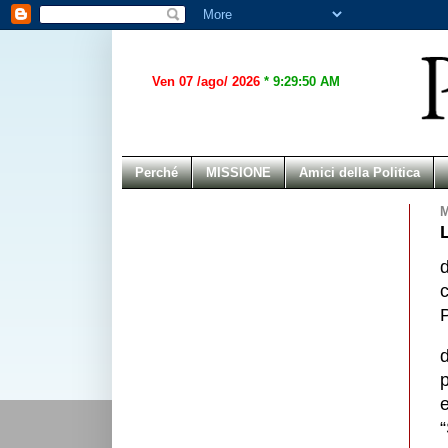
Ven 07 /ago/ 2026
*
9:29:50 AM
Perché
MISSIONE
Amici della Politica
M
c
P
d
p
e
“