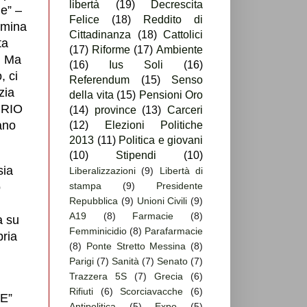
libertà
(19)
Decrescita
ue” –
Felice
(18)
Reddito di
lumina
Cittadinanza
(18)
Cattolici
ta
(17)
Riforme
(17)
Ambiente
. Ma
(16)
Ius Soli
(16)
, ci
Referendum
(15)
Senso
zia
della vita
(15)
Pensioni Oro
PRIO
(14)
province
(13)
Carceri
ano
(12)
Elezioni Politiche
2013
(11)
Politica e giovani
(10)
Stipendi
(10)
sia
Liberalizzazioni
(9)
Libertà di
o
stampa
(9)
Presidente
Repubblica
(9)
Unioni Civili
(9)
A19
(8)
Farmacie
(8)
a su
Femminicidio
(8)
Parafarmacie
ria
(8)
Ponte Stretto Messina
(8)
Parigi
(7)
Sanità
(7)
Senato
(7)
Trazzera 5S
(7)
Grecia
(6)
Rifiuti
(6)
Scorciavacche
(6)
RE”
Antipolitica
(5)
Expo
(5)