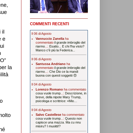
ene,
sue
COMMENTI RECENTI
il
Il 06 di Agosto
e e
Vannuccio Zanella
ha
commentato
il grande imbroglio del
ui
riarmo
...:
Esatto... E chi l'ha visto?
Manco c'è più la Federica...
n
Il 06 di Agosto
NO”
Santussa Andriano
ha
er la
commentato
il grande imbroglio del
riarmo
...:
Che Dio ce la mandi
lità
buona con questi soggetti 😞
Il 04 di Agosto
Lorenzo Romano
ha commentato
cosa vuole trump
...:
Descrizione, in
breve, della nipote Mary Trump,
ro
psicologa e scrittrice: «Mio…
Il 04 di Agosto
molto
Salvo Castellese
ha commentato
cosa vuole trump
...:
Questo non
capisce una mazza. Ma cu nnu
misiru? I muoitti!?
ché