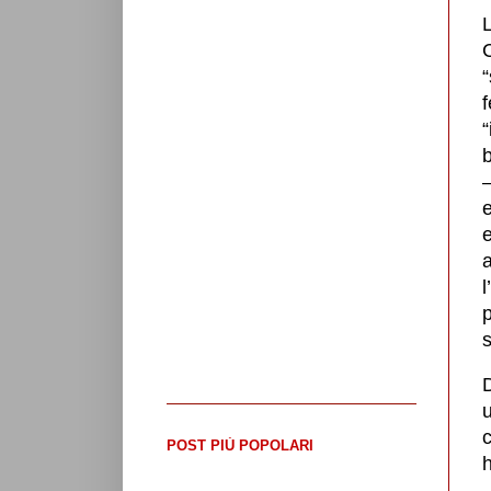
“
“
b
–
e
e
l
p
s
D
u
c
POST PIÙ POPOLARI
h
LUIGI DI MAIO