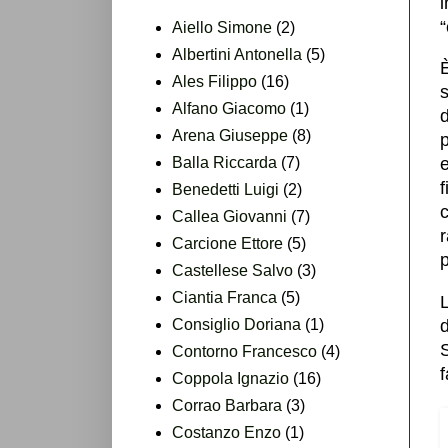
“
Aiello Simone
(2)
Albertini Antonella
(5)
È
Ales Filippo
(16)
Alfano Giacomo
(1)
d
Arena Giuseppe
(8)
p
Balla Riccarda
(7)
f
Benedetti Luigi
(2)
c
Callea Giovanni
(7)
r
Carcione Ettore
(5)
p
Castellese Salvo
(3)
Ciantia Franca
(5)
L
Consiglio Doriana
(1)
d
S
Contorno Francesco
(4)
f
Coppola Ignazio
(16)
Corrao Barbara
(3)
Costanzo Enzo
(1)