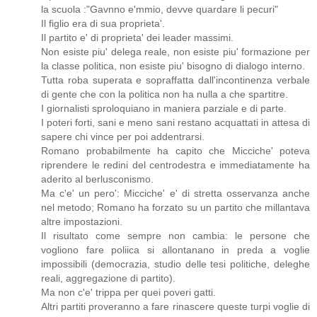
la scuola :"Gavnno e'mmio, devve quardare li pecuri"
Il figlio era di sua proprieta'.
Il partito e' di proprieta' dei leader massimi.
Non esiste piu' delega reale, non esiste piu' formazione per
la classe politica, non esiste piu' bisogno di dialogo interno.
Tutta roba superata e sopraffatta dall'incontinenza verbale
di gente che con la politica non ha nulla a che spartitre.
I giornalisti sproloquiano in maniera parziale e di parte.
I poteri forti, sani e meno sani restano acquattati in attesa di
sapere chi vince per poi addentrarsi.
Romano probabilmente ha capito che Micciche' poteva
riprendere le redini del centrodestra e immediatamente ha
aderito al berlusconismo.
Ma c'e' un pero': Micciche' e' di stretta osservanza anche
nel metodo; Romano ha forzato su un partito che millantava
altre impostazioni.
Il risultato come sempre non cambia: le persone che
vogliono fare poliica si allontanano in preda a voglie
impossibili (democrazia, studio delle tesi politiche, deleghe
reali, aggregazione di partito).
Ma non c'e' trippa per quei poveri gatti.
Altri partiti proveranno a fare rinascere queste turpi voglie di