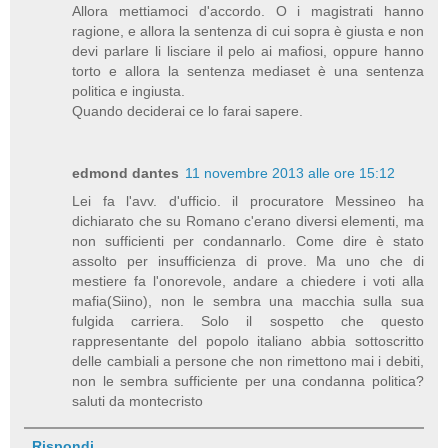
Allora mettiamoci d'accordo. O i magistrati hanno
ragione, e allora la sentenza di cui sopra è giusta e non
devi parlare li lisciare il pelo ai mafiosi, oppure hanno
torto e allora la sentenza mediaset è una sentenza
politica e ingiusta.
Quando deciderai ce lo farai sapere.
edmond dantes
11 novembre 2013 alle ore 15:12
Lei fa l'avv. d'ufficio. il procuratore Messineo ha
dichiarato che su Romano c'erano diversi elementi, ma
non sufficienti per condannarlo. Come dire è stato
assolto per insufficienza di prove. Ma uno che di
mestiere fa l'onorevole, andare a chiedere i voti alla
mafia(Siino), non le sembra una macchia sulla sua
fulgida carriera. Solo il sospetto che questo
rappresentante del popolo italiano abbia sottoscritto
delle cambiali a persone che non rimettono mai i debiti,
non le sembra sufficiente per una condanna politica?
saluti da montecristo
Rispondi