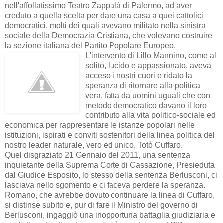
nell'affollatissimo Teatro Zappalà di Palermo, ad aver
creduto a quella scelta per dare una casa a quei cattolici
democratici, molti dei quali avevano militato nella sinistra
sociale della Democrazia Cristiana, che volevano costruire
la sezione italiana del Partito Popolare Europeo.
L'intervento di Lillo Mannino, come al
solito, lucido e appassionato, aveva
acceso i nostri cuori e ridato la
speranza di ritornare alla politica
vera, fatta da uomini uguali che con
metodo democratico davano il loro
contributo alla vita politico-sociale ed
economica per rappresentare le istanze popolari nelle
istituzioni, ispirati e conviti sostenitori della linea politica del
nostro leader naturale, vero ed unico, Totò Cuffaro.
Quel disgraziato 21 Gennaio del 2011, una sentenza
inquietante della Suprema Corte di Cassazione, Presieduta
dal Giudice Esposito, lo stesso della sentenza Berlusconi, ci
lasciava nello sgomento e ci faceva perdere la speranza.
Romano, che avrebbe dovuto continuare la linea di Cuffaro,
si distinse subito e, pur di fare il Ministro del governo di
Berlusconi, ingaggiò una inopportuna battaglia giudiziaria e