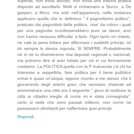
superati, non trova ascolto, non trova una tribuna politica
disposto ad ascoltarlo. Molti si richiamano a Sturzo, a De
gasperi, a Moro, ma solo nell'apparenza, nella sostanza
applicano quella che io definisco " il pagnottismo politico",
praticato dai pagnottisti della politica, cioe' da coloro i quali
per una pagnotta sconfesserebbero pure se stessi, anzi
non hanno nessuna difficolta' a farlo. Ogni tanto mi chiedo,
ne vale la pena lottare per affermare i suddetti principi, mi
do sempre la stessa risposta, SI SEMPRE. Probabilmente
né io nè tu diventeremo mai deputati regionali o nazionali,
ma potremo dire di aver lottato per ciò in cui fermamente
crediamo. La POLITICA quella con la P maiuscola c'è chi ha
interesse a seppellirla, fare politica per il bene pubblico
ormai è quasi un'utopia, eppure ricordo a me stesso che il
giuramento degli antichi greci che venivano chiamati ad
amministrare una città era il seguente " giuro di restituire la
città ai cittadini meglio di come mi è stata consegnata",
certo si vede che sono passati millenni, non vorrei ne
passassero altrettanti per riaffermare quei principi.
Rispondi