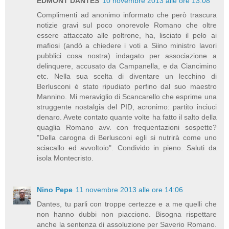
EDMONT DANTES
10 novembre 2013 alle ore 13:08
Complimenti ad anonimo informato che però trascura
notizie gravi sul poco onorevole Romano che oltre
essere attaccato alle poltrone, ha, lisciato il pelo ai
mafiosi (andò a chiedere i voti a Siino ministro lavori
pubblici cosa nostra) indagato per associazione a
delinquere, accusato da Campanella, e da Ciancimino
etc. Nella sua scelta di diventare un lecchino di
Berlusconi è stato ripudiato perfino dal suo maestro
Mannino. Mi meraviglio di Scancarello che esprime una
struggente nostalgia del PID, acronimo: partito inciuci
denaro. Avete contato quante volte ha fatto il salto della
quaglia Romano avv. con frequentazioni sospette?
"Della carogna di Berlusconi egli si nutrirà come uno
sciacallo ed avvoltoio". Condivido in pieno. Saluti da
isola Montecristo.
Nino Pepe
11 novembre 2013 alle ore 14:06
Dantes, tu parli con troppe certezze e a me quelli che
non hanno dubbi non piacciono. Bisogna rispettare
anche la sentenza di assoluzione per Saverio Romano.