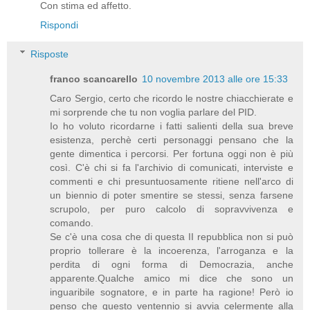
Con stima ed affetto.
Rispondi
Risposte
franco scancarello
10 novembre 2013 alle ore 15:33
Caro Sergio, certo che ricordo le nostre chiacchierate e
mi sorprende che tu non voglia parlare del PID.
Io ho voluto ricordarne i fatti salienti della sua breve
esistenza, perchè certi personaggi pensano che la
gente dimentica i percorsi. Per fortuna oggi non è più
così. C'è chi si fa l'archivio di comunicati, interviste e
commenti e chi presuntuosamente ritiene nell'arco di
un biennio di poter smentire se stessi, senza farsene
scrupolo, per puro calcolo di sopravvivenza e
comando.
Se c'è una cosa che di questa II repubblica non si può
proprio tollerare è la incoerenza, l'arroganza e la
perdita di ogni forma di Democrazia, anche
apparente.Qualche amico mi dice che sono un
inguaribile sognatore, e in parte ha ragione! Però io
penso che questo ventennio si avvia celermente alla