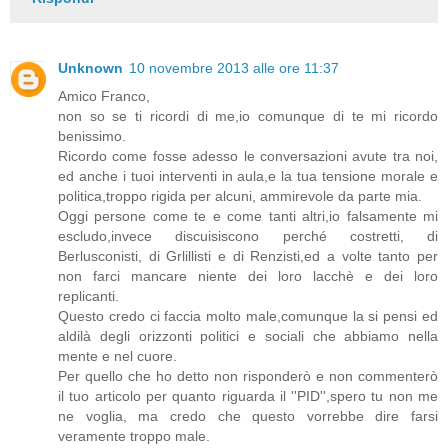
Unknown
10 novembre 2013 alle ore 11:37
Amico Franco,
non so se ti ricordi di me,io comunque di te mi ricordo
benissimo.
Ricordo come fosse adesso le conversazioni avute tra noi,
ed anche i tuoi interventi in aula,e la tua tensione morale e
politica,troppo rigida per alcuni, ammirevole da parte mia.
Oggi persone come te e come tanti altri,io falsamente mi
escludo,invece discuisiscono perché costretti, di
Berlusconisti, di Grlillisti e di Renzisti,ed a volte tanto per
non farci mancare niente dei loro lacchè e dei loro
replicanti.
Questo credo ci faccia molto male,comunque la si pensi ed
aldilà degli orizzonti politici e sociali che abbiamo nella
mente e nel cuore.
Per quello che ho detto non risponderò e non commenterò
il tuo articolo per quanto riguarda il ''PID'',spero tu non me
ne voglia, ma credo che questo vorrebbe dire farsi
veramente troppo male.