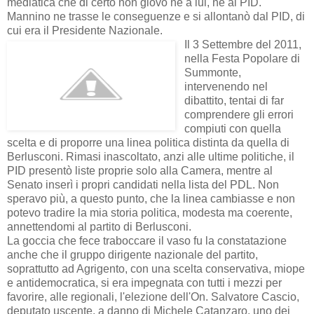
mediatica che di certo non giovò ne a lui, ne al PID.
Mannino ne trasse le conseguenze e si allontanò dal PID, di
cui era il Presidente Nazionale.
Il 3 Settembre del 2011,
nella Festa Popolare di
Summonte,
intervenendo nel
dibattito, tentai di far
comprendere gli errori
compiuti con quella
scelta e di proporre una linea politica distinta da quella di
Berlusconi. Rimasi inascoltato, anzi alle ultime politiche, il
PID presentò liste proprie solo alla Camera, mentre al
Senato inserì i propri candidati nella lista del PDL. Non
speravo più, a questo punto, che la linea cambiasse e non
potevo tradire la mia storia politica, modesta ma coerente,
annettendomi al partito di Berlusconi.
La goccia che fece traboccare il vaso fu la constatazione
anche che il gruppo dirigente nazionale del partito,
soprattutto ad Agrigento, con una scelta conservativa, miope
e antidemocratica, si era impegnata con tutti i mezzi per
favorire, alle regionali, l'elezione dell'On. Salvatore Cascio,
deputato uscente, a danno di Michele Catanzaro, uno dei