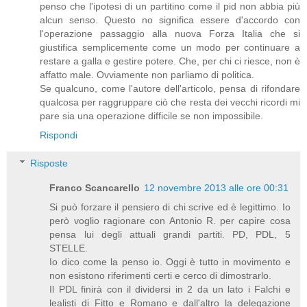
penso che l'ipotesi di un partitino come il pid non abbia più
alcun senso. Questo no significa essere d'accordo con
l'operazione passaggio alla nuova Forza Italia che si
giustifica semplicemente come un modo per continuare a
restare a galla e gestire potere. Che, per chi ci riesce, non è
affatto male. Ovviamente non parliamo di politica.
Se qualcuno, come l'autore dell'articolo, pensa di rifondare
qualcosa per raggruppare ciò che resta dei vecchi ricordi mi
pare sia una operazione difficile se non impossibile.
Rispondi
Risposte
Franco Scancarello
12 novembre 2013 alle ore 00:31
Si può forzare il pensiero di chi scrive ed è legittimo. Io
però voglio ragionare con Antonio R. per capire cosa
pensa lui degli attuali grandi partiti. PD, PDL, 5
STELLE.
Io dico come la penso io. Oggi è tutto in movimento e
non esistono riferimenti certi e cerco di dimostrarlo.
Il PDL finirà con il dividersi in 2 da un lato i Falchi e
lealisti di Fitto e Romano e dall'altro la delegazione