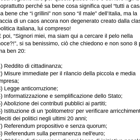
oprattutto perché sa bene cosa significa quel “tutti a cas
a bene che “i grillini” non sono “il male” dell’Italia, ma la
faccia di un caos ancora non degenerato creato dalla cla
olitica italiana, lui compreso!
 poi, “Signori miei, ma siam qui a cercare il pelo nella
oce?!”, si sa benissimo, ciò che chiedono e non sono 8 p
ma ben 20:
) Reddito di cittadinanza;
) Misure immediate per il rilancio della piccola e media
impresa;
3) Legge anticorruzione;
) Informatizzazione e semplificazione dello Stato;
) Abolizione dei contributi pubblici ai partiti;
) Istituzione di un 'politometro' per verificare arricchiment
lleciti dei politici negli ultimi 20 anni;
7) Referendum propositivo e senza quorum;
8) Referendum sulla permanenza nell'euro;