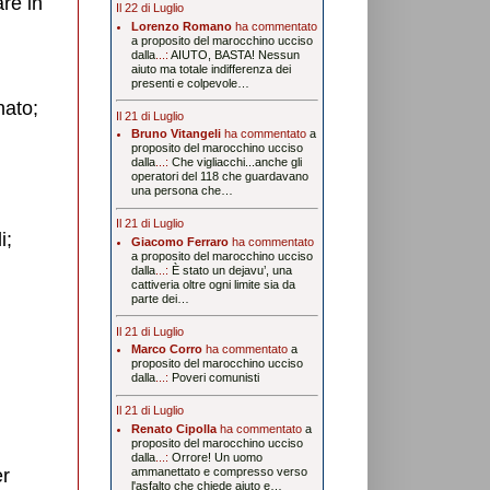
are in
Il 22 di Luglio
Lorenzo Romano
ha commentato
a proposito del marocchino ucciso
dalla
...:
AIUTO, BASTA! Nessun
aiuto ma totale indifferenza dei
presenti e colpevole…
nato;
Il 21 di Luglio
Bruno Vitangeli
ha commentato
a
proposito del marocchino ucciso
dalla
...:
Che vigliacchi...anche gli
operatori del 118 che guardavano
una persona che…
Il 21 di Luglio
i;
Giacomo Ferraro
ha commentato
a proposito del marocchino ucciso
dalla
...:
È stato un dejavu’, una
cattiveria oltre ogni limite sia da
parte dei…
Il 21 di Luglio
Marco Corro
ha commentato
a
proposito del marocchino ucciso
dalla
...:
Poveri comunisti
Il 21 di Luglio
Renato Cipolla
ha commentato
a
proposito del marocchino ucciso
dalla
...:
Orrore! Un uomo
er
ammanettato e compresso verso
l'asfalto che chiede aiuto e…