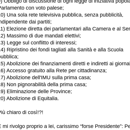
) Obbligo di discussione di ogni legge di iniziativa popol
Parlamento con voto palese;
0) Una sola rete televisiva pubblica, senza pubblicità,
ndipendente dai partiti;
1) Elezione diretta dei parlamentari alla Camera e al Se
2) Massimo di due mandati elettivi;
3) Legge sul conflitto di interessi;
4) Ripristino dei fondi tagliati alla Sanità e alla Scuola
ubblica;
5) Abolizione dei finanziamenti diretti e indiretti ai giornal
6) Accesso gratuito alla Rete per cittadinanza;
7) Abolizione dell'IMU sulla prima casa;
8) Non pignorabilità della prima casa;
9) Eliminazione delle Province;
0) Abolizione di Equitalia.
iù chiaro di così!?!
 mi rivolgo proprio a lei, carissimo “forse Presidente”: P