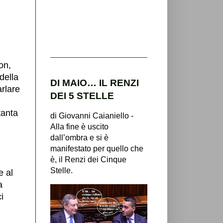
on,
della
DI MAIO… IL RENZI
arlare
DEI 5 STELLE
tanta
di Giovanni Caianiello -
Alla fine è uscito
dall’ombra e si è
manifestato per quello che
è, il Renzi dei Cinque
Stelle.
e al
a
i