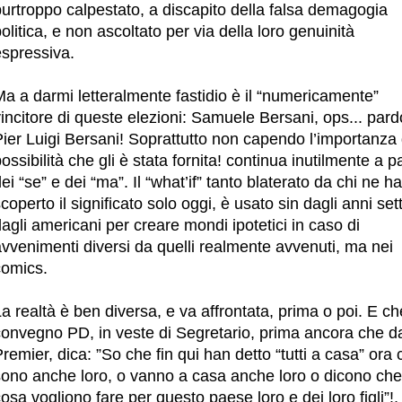
urtroppo calpestato, a discapito della falsa demagogia
olitica, e non ascoltato per via della loro genuinità
espressiva.
a a darmi letteralmente fastidio è il “numericamente”
incitore di queste elezioni: Samuele Bersani, ops... pard
ier Luigi Bersani! Soprattutto non capendo l’importanza 
ossibilità che gli è stata fornita! continua inutilmente a p
ei “se” e dei “ma”. Il “what’if” tanto blaterato da chi ne ha
coperto il significato solo oggi, è usato sin dagli anni set
agli americani per creare mondi ipotetici in caso di
vvenimenti diversi da quelli realmente avvenuti, ma nei
comics.
a realtà è ben diversa, e va affrontata, prima o poi. E ch
convegno PD, in veste di Segretario, prima ancora che d
remier, dica: ”So che fin qui han detto “tutti a casa” ora c
sono anche loro, o vanno a casa anche loro o dicono che
osa vogliono fare per questo paese loro e dei loro figli”!,