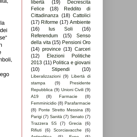
ità,
libertà
(19)
Decrescita
Felice
(18)
Reddito di
Cittadinanza
(18)
Cattolici
(17)
Riforme
(17)
Ambiente
lla
(16)
Ius Soli
(16)
 dei
Referendum
(15)
Senso
se”
della vita
(15)
Pensioni Oro
n
(14)
province
(13)
Carceri
e
(12)
Elezioni Politiche
mboli,
2013
(11)
Politica e giovani
(10)
Stipendi
(10)
rego
Liberalizzazioni
(9)
Libertà di
stampa
(9)
Presidente
Repubblica
(9)
Unioni Civili
(9)
A19
(8)
Farmacie
(8)
Femminicidio
(8)
Parafarmacie
(8)
Ponte Stretto Messina
(8)
Parigi
(7)
Sanità
(7)
Senato
(7)
Trazzera 5S
(7)
Grecia
(6)
Rifiuti
(6)
Scorciavacche
(6)
Antipolitica
(5)
Expo
(5)