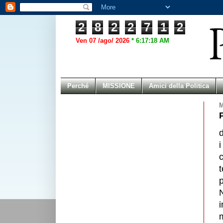
2
8
2
2
7
1
2
Ven 07 /ago/ 2026
*
6:17:18 AM
Perché
MISSIONE
Amici della Politica
M
i
t
p
i
m