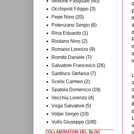
Nevone Pasquale
(40)
Occhipinti Filippo
(3)
Pepe Nino
(20)
e
s
Potenzano Sergio
(6)
d
Rina Eduardo
(1)
Risitano Nino
(2)
m
Romano Lorenzo
(9)
s
Romito Daniele
(7)
m
Salvatore Francesco
(26)
Sardisco Stefania
(7)
L
Scelsi Carmen
(2)
q
o
Spatola Domenico
(18)
Vecchia Lorenzo
(4)
è
Virga Salvatore
(5)
Volpe Sergio
(10)
L
Vullo Giuseppe
(108)
s
COLLABORATORI DEL BLOG