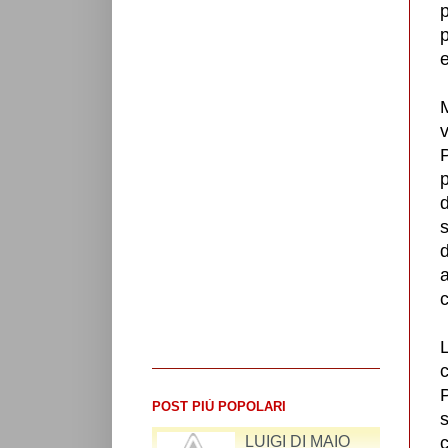
p
p
M
v
P
p
d
s
d
a
L
P
POST PIÙ POPOLARI
LUIGI DI MAIO
c