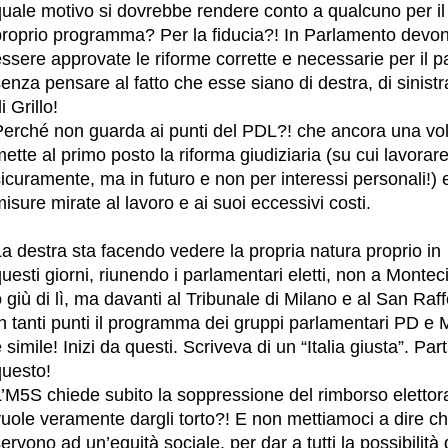
quale motivo si dovrebbe rendere conto a qualcuno per il
proprio programma? Per la fiducia?! In Parlamento devo
ssere approvate le riforme corrette e necessarie per il p
enza pensare al fatto che esse siano di destra, di sinistr
i Grillo!
Perché non guarda ai punti del PDL?! che ancora una vol
ette al primo posto la riforma giudiziaria (su cui lavorar
icuramente, ma in futuro e non per interessi personali!) 
isure mirate al lavoro e ai suoi eccessivi costi.
a destra sta facendo vedere la propria natura proprio in
uesti giorni, riunendo i parlamentari eletti, non a Monteci
 giù di lì, ma davanti al Tribunale di Milano e al San Raff
In tanti punti il programma dei gruppi parlamentari PD e
 simile! Inizi da questi. Scriveva di un “Italia giusta”. Par
questo!
’M5S chiede subito la soppressione del rimborso elettora
vuole veramente dargli torto?! E non mettiamoci a dire c
ervono ad un’equità sociale, per dar a tutti la possibilità 