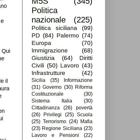
M5S
(345)
ano
Politica
nazionale
(225)
 e
Politica siciliana
(99)
PD
(84)
Palermo
(74)
Europa
(70)
Immigrazione
(68)
! Qui
Giustizia
(64)
Diritti
ne
Civili
(50)
Lavoro
(43)
Infrastrutture
(42)
Sicilia
(35)
Informazione
e il
(31)
Governo
(30)
Riforma
aura
Costituzionale
(30)
e
Sistema Italia
(30)
Cittadinanza
(26)
povertà
on
(26)
Privilegi
(25)
Scuola
ui
(25)
Terrorismo
(24)
Mafia
(23)
Regione Siciliana
(23)
Lavoro e Pensioni
(22)