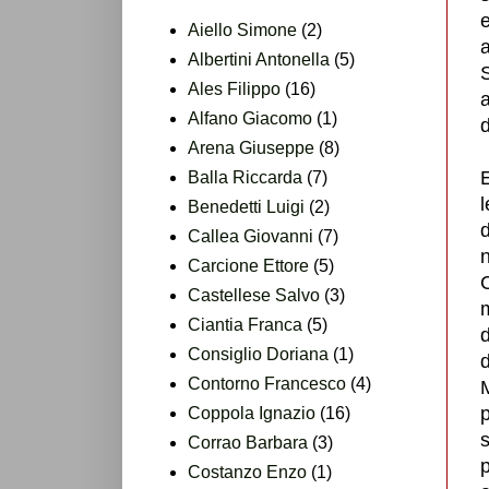
e
Aiello Simone
(2)
a
Albertini Antonella
(5)
Ales Filippo
(16)
Alfano Giacomo
(1)
Arena Giuseppe
(8)
Balla Riccarda
(7)
l
Benedetti Luigi
(2)
d
Callea Giovanni
(7)
Carcione Ettore
(5)
C
Castellese Salvo
(3)
Ciantia Franca
(5)
d
Consiglio Doriana
(1)
d
Contorno Francesco
(4)
p
Coppola Ignazio
(16)
s
Corrao Barbara
(3)
p
Costanzo Enzo
(1)