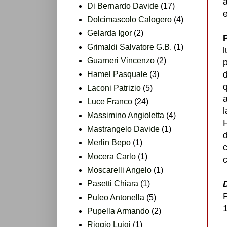
a
Di Bernardo Davide
(17)
Dolcimascolo Calogero
(4)
Gelarda Igor
(2)
Grimaldi Salvatore G.B.
(1)
l
Guarneri Vincenzo
(2)
d
Hamel Pasquale
(3)
Laconi Patrizio
(5)
a
Luce Franco
(24)
l
Massimino Angioletta
(4)
H
Mastrangelo Davide
(1)
d
Merlin Bepo
(1)
Mocera Carlo
(1)
Moscarelli Angelo
(1)
Pasetti Chiara
(1)
P
Puleo Antonella
(5)
Pupella Armando
(2)
Riggio Luigi
(1)