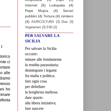
Internet
(5)
Ludopatia
(4)
Pepe Mujica
(4)
Servizi
pubblici
(4)
Tortura
(4)
cimitero
(4)
AGRICOLTURA
(3)
Diaz
(3)
Vegetariani
(3)
E90
(2)
PER SALVARE LA
SICILIA
Per salvare la Sicilia
occorre:
orico
minare alle fondamenta
nte ci
la rendita parassitaria;
entare
disintegrare i legami
no alle
fra mafia e politica;
rdiamo
fare ogni cosa
omesso
per debellare
ani ho
la borghesia mafiosa;
minare
dare spazio
festa
alla libera iniziativa;
fare nascere