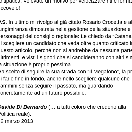
ntipatica. Volevate un motivo per velocizzare riti e formal
eccovelo!
P.S
. In ultimo mi rivolgo al già citato Rosario Crocetta e a
ungimiranza dimostrata nella gestione della situazione e
personaggi del consiglio regionale: Le chiedo da “Catane
i scegliere un candidato che veda oltre quanto criticato i
questo articolo, perché non si andrebbe da nessuna part
ltrimenti, e visti i signori che si candideranno con altri si
a situazione è proprio pessima.
a scelto di seguire la sua strada con “Il Megafono”, la p
i farlo fino in fondo, anche nello scegliere qualcuno che
cammini senza seguire il passato, ma guardando
concretamente ad un futuro possibile.
Davide Di Bernardo
(… a tutti coloro che credono alla
olitica reale).
12 marzo 2013