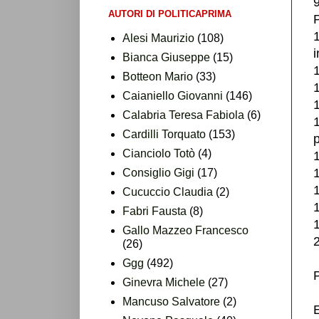
9
AUTORI DI POLITICAPRIMA
1
Alesi Maurizio
(108)
i
Bianca Giuseppe
(15)
1
Botteon Mario
(33)
1
Caianiello Giovanni
(146)
1
Calabria Teresa Fabiola
(6)
1
Cardilli Torquato
(153)
p
Cianciolo Totò
(4)
1
1
Consiglio Gigi
(17)
1
Cucuccio Claudia
(2)
1
Fabri Fausta
(8)
1
Gallo Mazzeo Francesco
2
(26)
Ggg
(492)
P
Ginevra Michele
(27)
Mancuso Salvatore
(2)
E