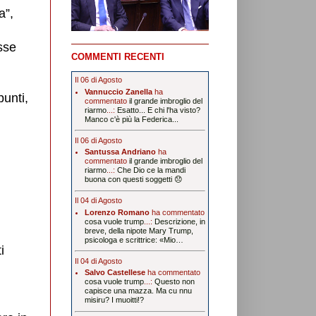
a”,
sse
COMMENTI RECENTI
Il 06 di Agosto
Vannuccio Zanella
ha
unti,
commentato
il grande imbroglio del
riarmo
...:
Esatto... E chi l'ha visto?
Manco c'è più la Federica...
Il 06 di Agosto
Santussa Andriano
ha
commentato
il grande imbroglio del
riarmo
...:
Che Dio ce la mandi
buona con questi soggetti 😞
Il 04 di Agosto
Lorenzo Romano
ha commentato
cosa vuole trump
...:
Descrizione, in
breve, della nipote Mary Trump,
psicologa e scrittrice: «Mio…
i
Il 04 di Agosto
Salvo Castellese
ha commentato
cosa vuole trump
...:
Questo non
capisce una mazza. Ma cu nnu
misiru? I muoitti!?