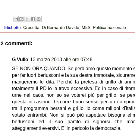
Etichette:
Crocetta
,
Di Bernardo Davide
,
M5S
,
Politica nazionale
22 commenti:
G Vullo
13 marzo 2013 alle ore 07:48
SE NON ORA QUANDO. Se perdiamo questo momento st
per far fuori berlusconi e la sua destra immorale, sicurame
mangeremo le dita. Perchè la pretesa di grillo di anni
totalmente il PD io la trovo eccessiva. Ed in caso di ritor
urne nel caos, non so se voterei più per grillo, se pe
questa occasione. Occorre buon senso per un compr
tra il programma bersani e grillo. Io come milioni d'itali
votato entrambi. Non si può più aspettare bisogna eli
berlusconi ed il suo partito di signorsi che mani
atteggiamenti eversivi. E' in pericolo la democrazia.