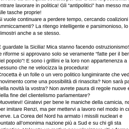
ntrare lavorare in politica! Gli “antipolitici” han messo m
lle tasche proprie!
Si vuole continuare a perdere tempo, cercando coalizioni
ammiccamenti? La ritengo intelligente e parsimonioso, lo
dimostri anche a se stesso.
E guardate la Sicilia! Mica stanno facendo ostruzionismo
e riforme si approvano solo se veramente “fatte per il be
el popolo”! E sono i grillini e la loro non appartenenza a
nessuno che ne velocizza la procedura!
rocetta è un folle o un vero politico lungimirante che ved
movimento come una possibilità di rinascita? Non sarà p
ella novità la vostra? Non avrete paura di regole nuove 
ella fine del clientelismo parlamentare?
Muovetevi! Giratevi per bene le maniche della camicia, n
er imitare Renzi, ma per mettervi a lavoro nel modo in c
erve. La Corea del Nord ha armato i missili nucleari e
untato all’omonima nazione più a Sud e su chi gli sta