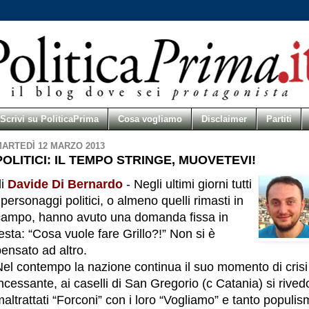
Scrivi su PoliticaPrima
Cosa vogliamo
Disclaimer
Partiti
ARTEDÌ 12 MARZO 2013
POLITICI: IL TEMPO STRINGE, MUOVETEVI!
di
Davide Di Bernardo
- Negli ultimi giorni tutti
 personaggi politici, o almeno quelli rimasti in
campo, hanno avuto una domanda fissa in
esta: “Cosa vuole fare Grillo?!” Non si è
ensato ad altro.
Nel contempo la nazione continua il suo momento di crisi
ncessante, ai caselli di San Gregorio (c Catania) si rived
altrattati “Forconi” con i loro “Vogliamo” e tanto populi