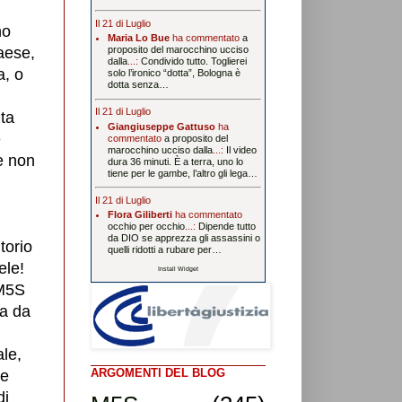
Il 21 di Luglio
no
Maria Lo Bue
ha commentato
a
aese,
proposito del marocchino ucciso
dalla
...:
Condivido tutto. Toglierei
a, o
solo l’ironico “dotta”, Bologna è
dotta senza…
Il 21 di Luglio
ta
Giangiuseppe Gattuso
ha
e
commentato
a proposito del
marocchino ucciso dalla
...:
Il video
e non
dura 36 minuti. È a terra, uno lo
tiene per le gambe, l’altro gli lega…
Il 21 di Luglio
Flora Giliberti
ha commentato
occhio per occhio
...:
Dipende tutto
da DIO se apprezza gli assassini o
torio
quelli ridotti a rubare per…
ele!
Install Widget
 M5S
ta da
le,
ARGOMENTI DEL BLOG
he
di