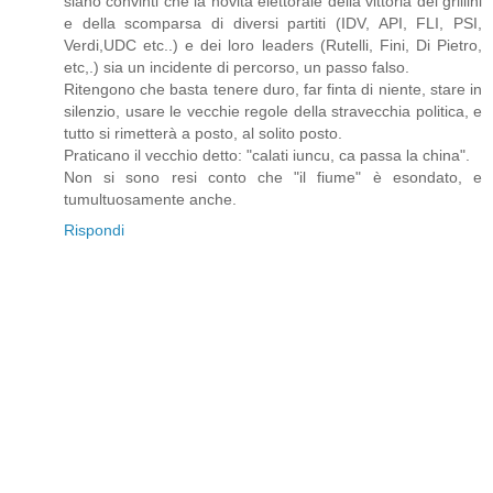
siano convinti che la novità elettorale della vittoria dei grillini
e della scomparsa di diversi partiti (IDV, API, FLI, PSI,
Verdi,UDC etc..) e dei loro leaders (Rutelli, Fini, Di Pietro,
etc,.) sia un incidente di percorso, un passo falso.
Ritengono che basta tenere duro, far finta di niente, stare in
silenzio, usare le vecchie regole della stravecchia politica, e
tutto si rimetterà a posto, al solito posto.
Praticano il vecchio detto: "calati iuncu, ca passa la china".
Non si sono resi conto che "il fiume" è esondato, e
tumultuosamente anche.
Rispondi