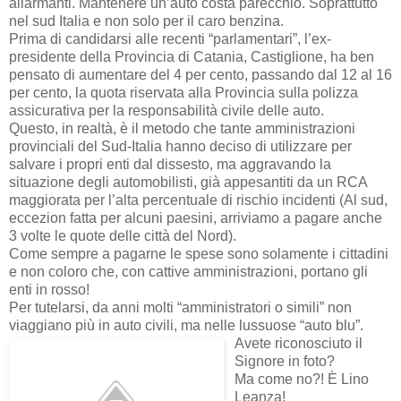
allarmanti. Mantenere un’auto costa parecchio. Soprattutto
nel sud Italia e non solo per il caro benzina.
Prima di candidarsi alle recenti “parlamentari”, l’ex-
presidente della Provincia di Catania, Castiglione, ha ben
pensato di aumentare del 4 per cento, passando dal 12 al 16
per cento, la quota riservata alla Provincia sulla polizza
assicurativa per la responsabilità civile delle auto.
Questo, in realtà, è il metodo che tante amministrazioni
provinciali del Sud-Italia hanno deciso di utilizzare per
salvare i propri enti dal dissesto, ma aggravando la
situazione degli automobilisti, già appesantiti da un RCA
maggiorata per l’alta percentuale di rischio incidenti (Al sud,
eccezion fatta per alcuni paesini, arriviamo a pagare anche
3 volte le quote delle città del Nord).
Come sempre a pagarne le spese sono solamente i cittadini
e non coloro che, con cattive amministrazioni, portano gli
enti in rosso!
Per tutelarsi, da anni molti “amministratori o simili” non
viaggiano più in auto civili, ma nelle lussuose “auto blu”.
Avete riconosciuto il
Signore in foto?
Ma come no?! È Lino
Leanza!