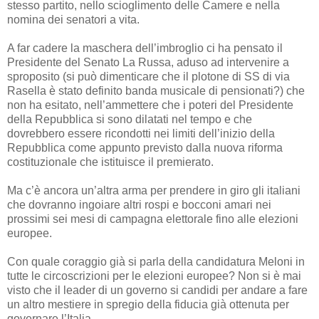
stesso partito, nello scioglimento delle Camere e nella
nomina dei senatori a vita.
A far cadere la maschera dell’imbroglio ci ha pensato il
Presidente del Senato La Russa, aduso ad intervenire a
sproposito (si può dimenticare che il plotone di SS di via
Rasella è stato definito banda musicale di pensionati?) che
non ha esitato, nell’ammettere che i poteri del Presidente
della Repubblica si sono dilatati nel tempo e che
dovrebbero essere ricondotti nei limiti dell’inizio della
Repubblica come appunto previsto dalla nuova riforma
costituzionale che istituisce il premierato.
Ma c’è ancora un’altra arma per prendere in giro gli italiani
che dovranno ingoiare altri rospi e bocconi amari nei
prossimi sei mesi di campagna elettorale fino alle elezioni
europee.
Con quale coraggio già si parla della candidatura Meloni in
tutte le circoscrizioni per le elezioni europee? Non si è mai
visto che il leader di un governo si candidi per andare a fare
un altro mestiere in spregio della fiducia già ottenuta per
governare l’Italia.