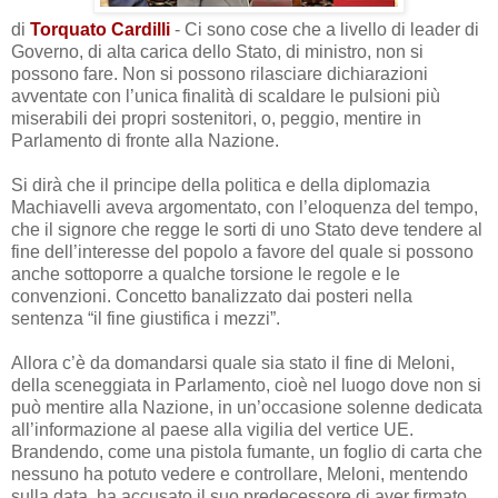
di
Torquato Cardilli
- Ci sono cose che a livello di leader di
Governo, di alta carica dello Stato, di ministro, non si
possono fare. Non si possono rilasciare dichiarazioni
avventate con l’unica finalità di scaldare le pulsioni più
miserabili dei propri sostenitori, o, peggio, mentire in
Parlamento di fronte alla Nazione.
Si dirà che il principe della politica e della diplomazia
Machiavelli aveva argomentato, con l’eloquenza del tempo,
che il signore che regge le sorti di uno Stato deve tendere al
fine dell’interesse del popolo a favore del quale si possono
anche sottoporre a qualche torsione le regole e le
convenzioni. Concetto banalizzato dai posteri nella
sentenza “il fine giustifica i mezzi”.
Allora c’è da domandarsi quale sia stato il fine di Meloni,
della sceneggiata in Parlamento, cioè nel luogo dove non si
può mentire alla Nazione, in un’occasione solenne dedicata
all’informazione al paese alla vigilia del vertice UE.
Brandendo, come una pistola fumante, un foglio di carta che
nessuno ha potuto vedere e controllare, Meloni, mentendo
sulla data, ha accusato il suo predecessore di aver firmato